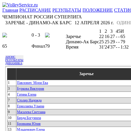
Главная
РАСПИСАНИЕ
РЕЗУЛЬТАТЫ
ПОЛОЖЕНИЕ
СТАТИ
ЧЕМПИОНАТ РОССИИ СУПЕРЛИГА
ЗАРЕЧЬЕ - ДИНАМО-АК БАРС
12 АПРЕЛЯ 2026 г.
ОДИН
1
2
3
4
5
И
0 - 3
Заречье
22
16
27
-
-
65
Динамо-Ак Барс
25
25
29
-
-
79
65
Финал
79
Время
31'
24'
37'
-
-
1:32
АНОНС
РЕЗУЛЬТАТЫ
ДИНАМИКА
Заречье
1
Павлович_Мори Ева
3
Буркова Виктория
4
Гатина Елена
7
Столяр Надежда
8
Ермолаева Ульяна
9
Масалева Светлана
10
Бярда Богумила
11
Бровкина Юлия
13
Младенович Елена