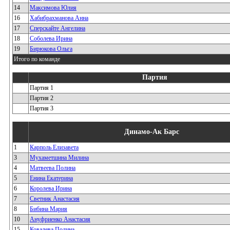
14
Максимова Юлия
16
Хабибрахманова Анна
17
Сперскайте Ангелина
18
Соболева Ирина
19
Бирюкова Ольга
Итого по команде
Партия
Партия 1
Партия 2
Партия 3
Динамо-Ак Барс
1
Карполь Елизавета
3
Мухаметшина Милина
4
Матвеева Полина
5
Енина Екатерина
6
Королева Ирина
7
Светник Анастасия
8
Бибина Мария
10
Ануфриенко Анастасия
15
Ковалева Полина