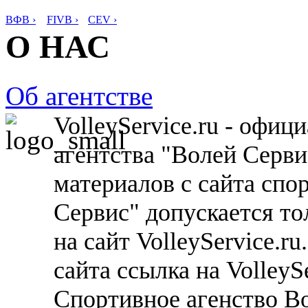
ВФВ ›
FIVB ›
CEV ›
О НАС
Об агентстве
VolleyService.ru - офи
агентства "Волей Серв
материалов с сайта спо
Сервис" допускается то
на сайт VolleyService.r
сайта ссылка на VolleyS
Спортивное агенство В