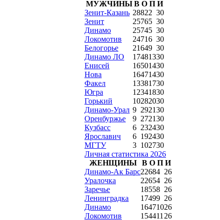
МУЖЧИНЫ
В
О
П
И
Зенит-Казань
28
82
2
30
Зенит
25
76
5
30
Динамо
25
74
5
30
Локомотив
24
71
6
30
Белогорье
21
64
9
30
Динамо ЛО
17
48
13
30
Енисей
16
50
14
30
Нова
16
47
14
30
Факел
13
38
17
30
Югра
12
34
18
30
Горький
10
28
20
30
Динамо-Урал
9
29
21
30
Оренбуржье
9
27
21
30
Кузбасс
6
23
24
30
Ярославич
6
19
24
30
МГТУ
3
10
27
30
Личная статистика 2026
ЖЕНЩИНЫ
В
О
П
И
Динамо-Ак Барс
22
68
4
26
Уралочка
22
65
4
26
Заречье
18
55
8
26
Ленинградка
17
49
9
26
Динамо
16
47
10
26
Локомотив
15
44
11
26