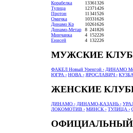
Корабелка
13
36
13
26
Тулица
12
37
14
26
Протон
11
34
15
26
Омичка
10
33
16
26
Динамо Кр
10
26
16
26
Динамо-Метар
8
24
18
26
Минчанка
4
15
22
26
Енисей
4
13
22
26
МУЖСКИЕ КЛУ
ФАКЕЛ Новый Уренгой ›
ДИНАМО Мос
ЮГРА ›
НОВА ›
ЯРОСЛАВИЧ ›
КУЗБА
ЖЕНСКИЕ КЛУ
ДИНАМО ›
ДИНАМО-КАЗАНЬ ›
УРА
ЛОКОМОТИВ ›
МИНСК ›
ТУЛИЦА ›
ОФИЦИАЛЬНЫЙ