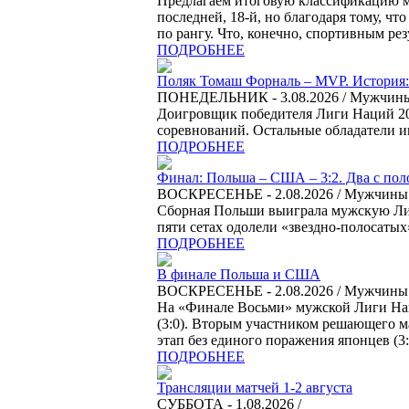
Предлагаем итоговую классификацию м
последней, 18-й, но благодаря тому, ч
по рангу. Что, конечно, спортивным рез
ПОДРОБНЕЕ
Поляк Томаш Форналь – MVP. История:
ПОНЕДЕЛЬНИК - 3.08.2026 / Мужчин
Доигровщик победителя Лиги Наций 2
соревнований. Остальные обладатели и
ПОДРОБНЕЕ
Финал: Польша – США – 3:2. Два с пол
ВОСКРЕСЕНЬЕ - 2.08.2026 / Мужчин
Сборная Польши выиграла мужскую Лиг
пяти сетах одолели «звездно-полосатых»
ПОДРОБНЕЕ
В финале Польша и США
ВОСКРЕСЕНЬЕ - 2.08.2026 / Мужчин
На «Финале Восьми» мужской Лиги Нац
(3:0). Вторым участником решающего м
этап без единого поражения японцев (3:
ПОДРОБНЕЕ
Трансляции матчей 1-2 августа
СУББОТА - 1.08.2026 /