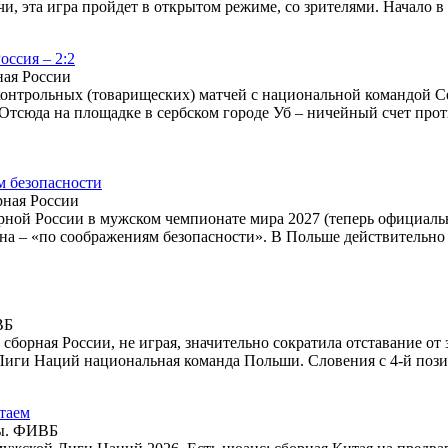
чи, эта игра пройдет в открытом режиме, со зрителями. Начало в 
оссия – 2:2
ная России
контрольных (товарищеских) матчей с национальной командой 
Отсюда на площадке в сербском городе Уб – ничейный счет прот
м безопасности
рная России
ной России в мужском чемпионате мира 2027 (теперь официальн
на – «по соображениям безопасности». В Польше действительно 
ВБ
борная России, не играя, значительно сократила отставание от
Лиги Наций национальная команда Польши. Словения с 4-й пози
таем
ы. ФИВБ