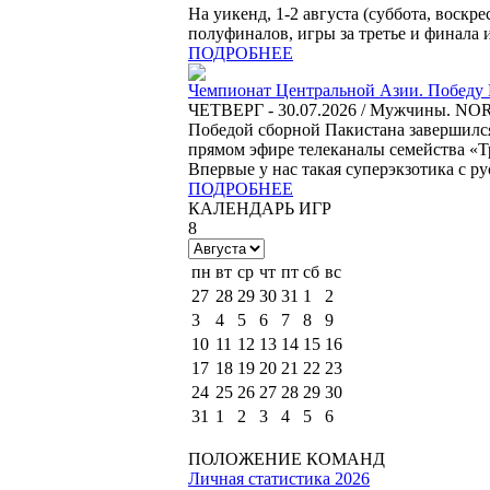
На уикенд, 1-2 августа (суббота, вос
полуфиналов, игры за третье и финала 
ПОДРОБНЕЕ
Чемпионат Центральной Азии. Победу 
ЧЕТВЕРГ - 30.07.2026 / Мужчины. N
Победой сборной Пакистана завершилс
прямом эфире телеканалы семейства «Т
Впервые у нас такая суперэкзотика с 
ПОДРОБНЕЕ
КАЛЕНДАРЬ ИГР
8
пн
вт
ср
чт
пт
сб
вс
27
28
29
30
31
1
2
3
4
5
6
7
8
9
10
11
12
13
14
15
16
17
18
19
20
21
22
23
24
25
26
27
28
29
30
31
1
2
3
4
5
6
ПОЛОЖЕНИЕ КОМАНД
Личная статистика 2026