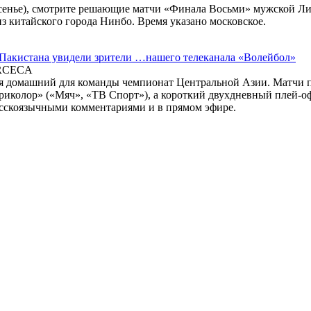
кресенье), смотрите решающие матчи «Финала Восьми» мужской 
из китайского города Нинбо. Время указано московское.
Пакистана увидели зрители …нашего телеканала «Волейбол»
ORCECA
я домашний для команды чемпионат Центральной Азии. Матчи п
риколор» («Мяч», «ТВ Спорт»), а короткий двухдневный плей-о
русскоязычными комментариями и в прямом эфире.