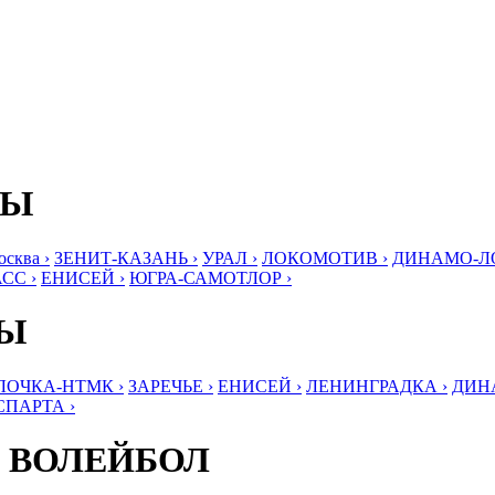
БЫ
ква ›
ЗЕНИТ-КАЗАНЬ ›
УРАЛ ›
ЛОКОМОТИВ ›
ДИНАМО-ЛО
СС ›
ЕНИСЕЙ ›
ЮГРА-САМОТЛОР ›
БЫ
ЛОЧКА-НТМК ›
ЗАРЕЧЬЕ ›
ЕНИСЕЙ ›
ЛЕНИНГРАДКА ›
ДИНА
СПАРТА ›
 ВОЛЕЙБОЛ