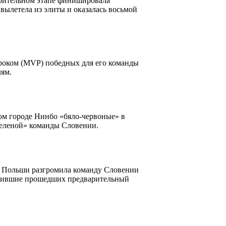
арительном этапе финишировала
 вылетела из элиты и оказалась восьмой
оком (MVP) победных для его команды
лям.
м городе Нинбо «бяло-червоные» в
озеленой» команды Словении.
я Польши разгромила команду Словении
бедившие прошедших предварительный