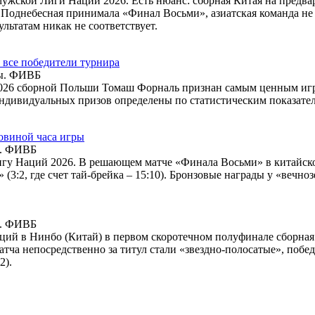
ужской Лиги Наций 2026. Есть нюанс: сборная Китая на предв
то Поднебесная принимала «Финал Восьми», азиатская команда не
ультатам никак не соответствует.
 все победители турнира
ы. ФИВБ
026 сборной Польши Томаш Форналь признан самым ценным игр
ндивидуальных призов определены по статистическим показате
овиной часа игры
ы. ФИВБ
у Наций 2026. В решающем матче «Финала Восьми» в китайско
 (3:2, где счет тай-брейка – 15:10). Бронзовые награды у «вечн
ы. ФИВБ
ий в Нинбо (Китай) в первом скоротечном полуфинале сборна
атча непосредственно за титул стали «звездно-полосатые», по
2).