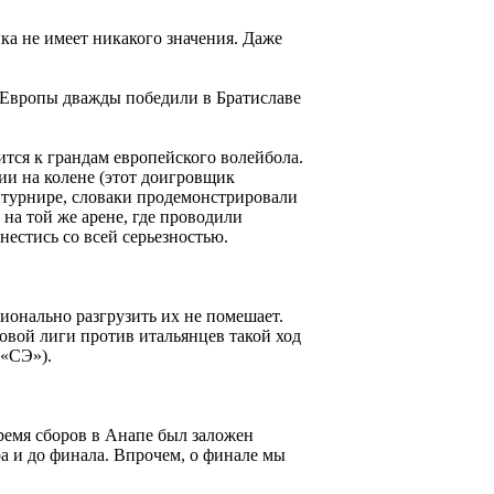
ика не имеет никакого значения. Даже
а Европы дважды победили в Братиславе
тся к грандам европейского волейбола.
ии на колене (этот доигровщик
а турнире, словаки продемонстрировали
 на той же арене, где проводили
нестись со всей серьезностью.
ционально разгрузить их не помешает.
овой лиги против итальянцев такой ход
 «СЭ»).
ремя сборов в Анапе был заложен
а и до финала. Впрочем, о финале мы