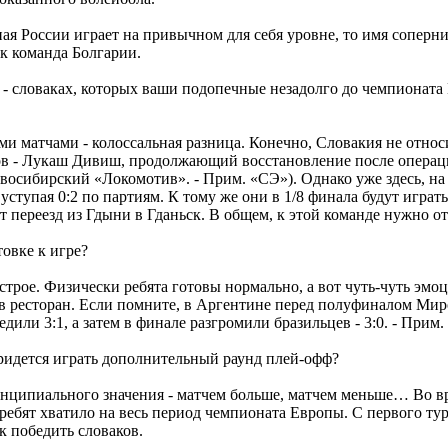
ная России играет на привычном для себя уровне, то имя соперн
ак команда Болгарии.
 - словаках, которых ваши подопечные незадолго до чемпионат
 матчами - колоссальная разница. Конечно, Словакия не относи
еров - Лукаш Дивиш, продолжающий восстановление после операц
овосибирский «Локомотив». - Прим. «СЭ»). Однако уже здесь, н
уступая 0:2 по партиям. К тому же они в 1/8 финала будут играть
т переезд из Гдыни в Гданьск. В общем, к этой команде нужно от
товке к игре?
астрое. Физически ребята готовы нормально, а вот чуть-чуть эмо
в ресторан. Если помните, в Аргентине перед полуфиналом Мир
дили 3:1, а затем в финале разгромили бразильцев - 3:0. - Прим.
 придется играть дополнительный раунд плей-офф?
ринципиального значения - матчем больше, матчем меньше… Во в
ебят хватило на весь период чемпионата Европы. С первого тур
ак победить словаков.