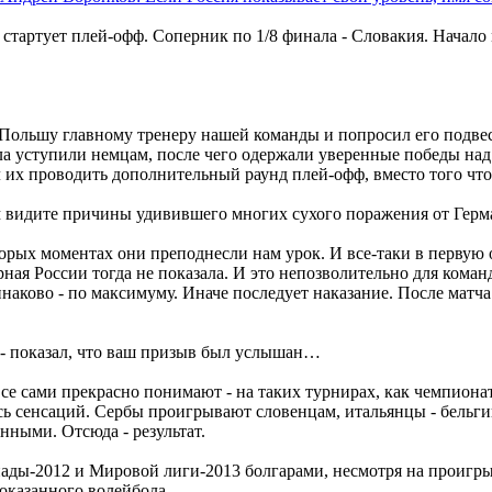
стартует плей-офф. Соперник по 1/8 финала - Словакия. Начало 
Польшу главному тренеру нашей команды и попросил его подвес
а уступили немцам, после чего одержали уверенные победы над 
ил их проводить дополнительный раунд плей-офф, вместо того ч
м видите причины удивившего многих сухого поражения от Герма
орых моментах они преподнесли нам урок. И все-таки в первую 
рная России тогда не показала. И это непозволительно для коман
инаково - по максимуму. Иначе последует наказание. После матч
 - показал, что ваш призыв был услышан…
все сами прекрасно понимают - на таких турнирах, как чемпиона
ось сенсаций. Сербы проигрывают словенцам, итальянцы - бельг
ными. Отсюда - результат.
ды-2012 и Мировой лиги-2013 болгарами, несмотря на проигрыш
показанного волейбола.