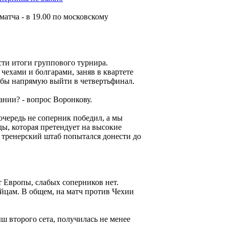
матча - в 19.00 по московскому
ти итоги группового турнира.
чехами и болгарами, заняв в квартете
тобы напрямую выйти в четвертьфинал.
нии? - вопрос Воронкову.
очередь не соперник победил, а мы
ды, которая претендует на высокие
а тренерский штаб попытался донести до
т Европы, слабых соперников нет.
ийцам. В общем, на матч против Чехии
 второго сета, получилась не менее