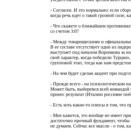
- Согласен. И это нормально: если сбор
когда речь идет о такой грозной силе, к
- Что скажете о ближайшем противнике
со счетом 3:0?
- Между товарищескими и официальными
В ее составе отсутствует один из лид
выступает под началом Воронкова за н
свой характер, когда победили Турцию, 
групповой этап, тогда как нам предстои
- На чем будет сделан акцент при подго
- Прежде всего - на психологическом н
Может быть, выберемся всей командой 
принес результат (Италию россияне побе
- Есть хоть какие-то плюсы в том, что
- Мне кажется, это вообще не имеет п
достаточно прочный фундамент, чтобы р
не думаем. Сейчас все мысли - о том, к