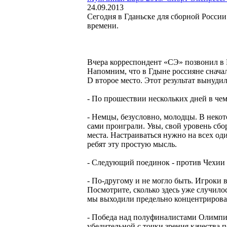
24.09.2013
Сегодня в Гданьске для сборной России 
времени.
Вчера корреспондент «СЭ» позвонил в 
Напомним, что в Гдыне россияне сначал
D второе место. Этот результат вынуд
- По прошествии нескольких дней в че
- Немцы, безусловно, молодцы. В некот
сами проиграли. Увы, свой уровень сбо
места. Настраиваться нужно на всех од
ребят эту простую мысль.
- Следующий поединок - против Чехии
- По-другому и не могло быть. Игроки 
Посмотрите, сколько здесь уже случил
мы выходили предельно концентрирован
- Победа над полуфиналистами Олимпиа
убедительной с точки зрения качества 