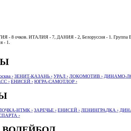
ЬГИЯ - 8 очков. ИТАЛИЯ - 7, ДАНИЯ - 2, Белоруссия - 1. Группа
 - 1.
БЫ
ква ›
ЗЕНИТ-КАЗАНЬ ›
УРАЛ ›
ЛОКОМОТИВ ›
ДИНАМО-ЛО
СС ›
ЕНИСЕЙ ›
ЮГРА-САМОТЛОР ›
БЫ
ЛОЧКА-НТМК ›
ЗАРЕЧЬЕ ›
ЕНИСЕЙ ›
ЛЕНИНГРАДКА ›
ДИНА
СПАРТА ›
 ВОЛЕЙБОЛ