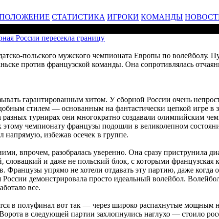
ПОЛОЖЕНИЕ
СТАТИСТИКА
ИГРОКИ
КОМАНДЫ
НОВОСТ
рная России пересекла границу
 датско-польского мужского чемпионата Европы по волейболу. П
ньске против французской команды. Она сопротивлялась отчаянн
азывать гарантированным хитом. У сборной России очень непр
еудобным стилем — основанным на фантастически цепкой игре в 
а разных турнирах они многократно создавали олимпийским че
 к этому чемпионату французы подошли в великолепном состояни
л напрямую, избежав осечек в группе.
 ними, впрочем, разобралась уверенно. Она сразу приструнила ди
й, словацкий и даже не польский блок, с которыми французская к
в. Французы упрямо не хотели отдавать эту партию, даже когда 
я России демонстрировала просто идеальный волейбол. Волейбол
аботало все.
рвутся в полуфинал вот так — через широко распахнутые мощным
. Ворота в следующей партии захлопнулись наглухо — стоило рос