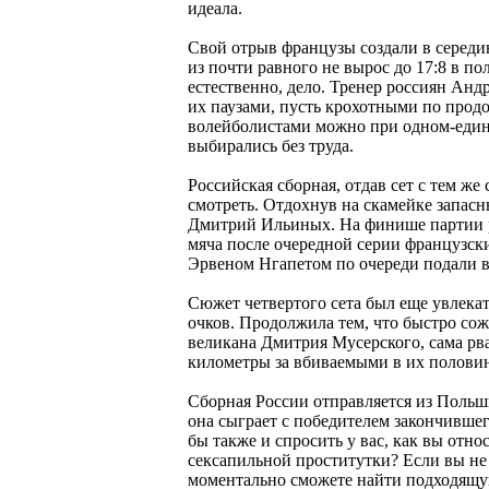
идеала.
Свой отрыв французы создали в середин
из почти равного не вырос до 17:8 в по
естественно, дело. Тренер россиян Андр
их паузами, пусть крохотными по прод
волейболистами можно при одном-един
выбирались без труда.
Российская сборная, отдав сет с тем ж
смотреть. Отдохнув на скамейке запас
Дмитрий Ильиных. На финише партии ро
мяча после очередной серии французск
Эрвеном Нгапетом по очереди подали в с
Сюжет четвертого сета был еще увлекате
очков. Продолжила тем, что быстро сож
великана Дмитрия Мусерского, сама рва
километры за вбиваемыми в их половину
Сборная России отправляется из Польш
она сыграет с победителем закончивше
бы также и спросить у вас, как вы отн
сексапильной проститутки? Если вы не
моментально сможете найти подходящую 