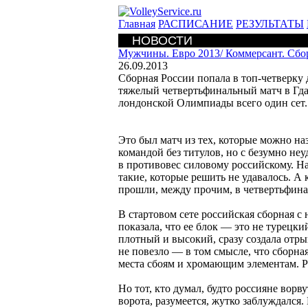
Главная
РАСПИСАНИЕ
РЕЗУЛЬТАТЫ
НОВОСТИ
Мужчины. Евро 2013/
Коммерсант. Сбо
26.09.2013
Сборная России попала в топ-четверку
тяжелый четвертьфинальный матч в Гда
лондонской Олимпиады всего один сет.
Это был матч из тех, которые можно н
командой без титулов, но с безумно н
в противовес силовому российскому. Н
такие, которые решить не удавалось. А
прошли, между прочим, в четвертьфина
В стартовом сете российская сборная с
показала, что ее блок — это не турецки
плотный и высокий, сразу создала отры
не повезло — в том смысле, что сборна
места сбоям и хромающим элементам. Р
Но тот, кто думал, будто россияне во
ворота, разумеется, жутко заблуждался