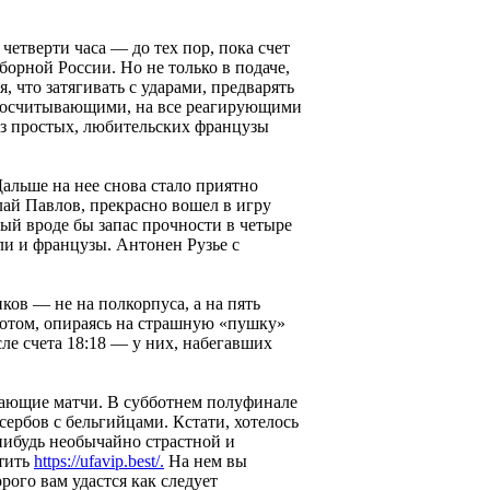
четверти часа — до тех пор, пока счет
сборной России. Но не только в подаче,
, что затягивать с ударами, предварять
 просчитывающими, на все реагирующими
з простых, любительских французы
Дальше на нее снова стало приятно
лай Павлов, прекрасно вошел в игру
ый вроде бы запас прочности в четыре
и и французы. Антонен Рузье с
ков — не на полкорпуса, а на пять
 потом, опираясь на страшную «пушку»
ле счета 18:18 — у них, набегавших
ешающие матчи. В субботнем полуфинале
ербов с бельгийцами. Кстати, хотелось
-нибудь необычайно страстной и
етить
https://ufavip.best/.
На нем вы
ого вам удастся как следует