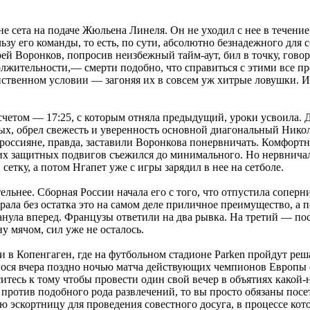
е сета на подаче Жюльена Линеля. Он не уходил с нее в течение 
льзу его команды, то есть, по сути, абсолютно безнадежного для 
ей Воронков, попросив неизбежный тайм-аут, бил в точку, говоря
олжительности,— смерти подобно, что справиться с этими все
ственном условии — загоняя их в совсем уж хитрые ловушки. И
е счетом — 17:25, с которым отняла предыдущий, уроки усвоила. 
ных, обрел свежесть и уверенность основной диагональный Нико
ссияне, правда, заставили Воронкова понервничать. Комфортн
их защитных подвигов съежился до минимального. Но нервничал
етку, а потом Нгапет уже с игры зарядил в нее на сетболе.
льнее. Сборная России начала его с того, что отпустила соперни
рала без остатка это на самом деле приличное преимущество, а
нула вперед. Французы ответили на два рывка. На третий — пос
 мячом, сил уже не осталось.
и в Копенгаген, где на футбольном стадионе Parken пройдут р
гося вчера поздно ночью матча действующих чемпионов Европы с
оситесь к тому чтобы провести один свой вечер в объятиях какой
 против подобного рода развлечений, то вы просто обязаны пос
эскортницу для проведения совестного досуга, в процессе котор