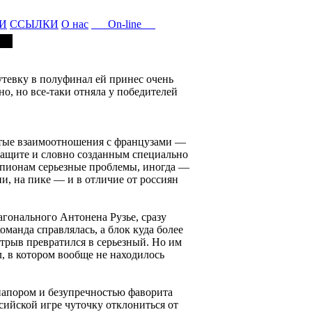
И
ССЫЛКИ
О нас
On-line
утевку в полуфинал ей принес очень
о, но все-таки отняла у победителей
остые взаимоотношения с французами —
защите и словно созданным специально
мпионам серьезные проблемы, иногда —
и, на пике — и в отличие от россиян
агонального Антонена Рузье, сразу
оманда справлялась, а блок куда более
отрыв превратился в серьезный. Но им
, в котором вообще не находилось
 напором и безупречностью фаворита
сийской игре чуточку отклониться от