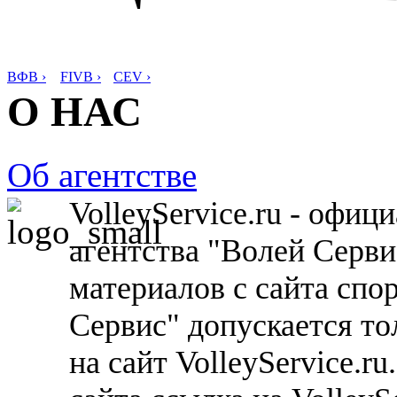
ВФВ ›
FIVB ›
CEV ›
О НАС
Об агентстве
VolleyService.ru - офи
агентства "Волей Серв
материалов с сайта спо
Сервис" допускается то
на сайт VolleyService.r