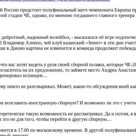
й России предстоит полуфинальный матч чемпионата Европы про
ой стадии ЧЕ, однако, по мнению тогдашнего главного тренера 
 добротный, надежный волейбол, - высказался об игре подопеч
Владимир Алекно, чей клуб казанский «Зенит» в эти дни участ
ьши в Данию картина не изменится и команда продолжит побежда
 что вас хотят видеть у руля своей сборной поляки, которые ЧЕ
согласитесь на их предложение, то займете место Андреа Анаста
 тренировал испанцев…
ему никто не разговаривал. Может, какие-то обсуждения моей ка
иве возглавить иностранную сборную? И возможно ли это с учето
еоретически такую возможность не рассматривал. Да и потом, я в
ал это не для того, чтобы перейти в другую сборную…
чнется в 17.00 по московскому времени. В другой полуфинальной
рвый депозит