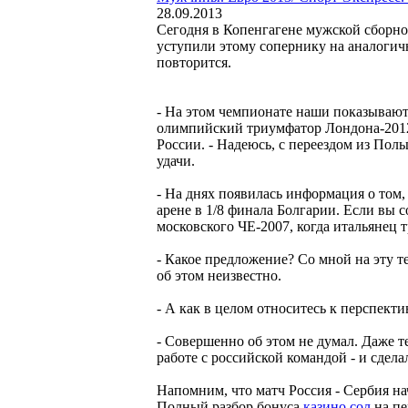
28.09.2013
Сегодня в Копенгагене мужской сборно
уступили этому сопернику на аналогичн
повторится.
- На этом чемпионате наши показывают
олимпийский триумфатор Лондона-2012 
России. - Надеюсь, с переездом из Пол
удачи.
- На днях появилась информация о том,
арене в 1/8 финала Болгарии. Если вы 
московского ЧЕ-2007, когда итальянец
- Какое предложение? Со мной на эту т
об этом неизвестно.
- А как в целом относитесь к перспект
- Совершенно об этом не думал. Даже т
работе с российской командой - и сдел
Напомним, что матч Россия - Сербия на
Полный разбор бонуса
казино сол
на пе