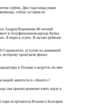
тив сербов. Два года назад наши
команды, сейчас история не
ных Андрея Воронкова 46-летний
вует в полуфинальном раунде Кубка
ть. Я верю в успех. И желаю ребятам
-2013 провалили, уступив на домашней
зи, которому проиграли финал
ндидатуры в Польше и ведутся, но мне
м вашей занятости в «Зените»?
едь сам принял решение взять паузу в
 паре встречаются Италия и Болгария .