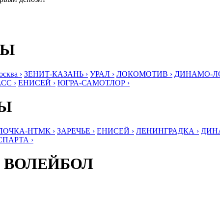
БЫ
ква ›
ЗЕНИТ-КАЗАНЬ ›
УРАЛ ›
ЛОКОМОТИВ ›
ДИНАМО-ЛО
СС ›
ЕНИСЕЙ ›
ЮГРА-САМОТЛОР ›
БЫ
ЛОЧКА-НТМК ›
ЗАРЕЧЬЕ ›
ЕНИСЕЙ ›
ЛЕНИНГРАДКА ›
ДИНА
СПАРТА ›
 ВОЛЕЙБОЛ