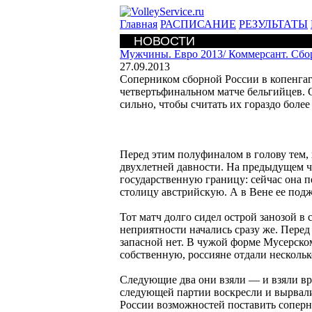
Главная
РАСПИСАНИЕ
РЕЗУЛЬТАТЫ
НОВОСТИ
Мужчины. Евро 2013/
Коммерсант. Сбо
27.09.2013
Соперником сборной России в копенгаг
четвертьфинальном матче бельгийцев. 
сильно, чтобы считать их гораздо боле
Перед этим полуфиналом в голову тем,
двухлетней давности. На предыдущем ч
государственную границу: сейчас она п
столицу австрийскую. А в Вене ее под
Тот матч долго сидел острой занозой в
неприятности начались сразу же. Пере
запасной нет. В чужой форме Мусерском
собственную, россияне отдали нескольк
Следующие два они взяли — и взяли вро
следующей партии воскресли и вырвал
России возможностей поставить соперн