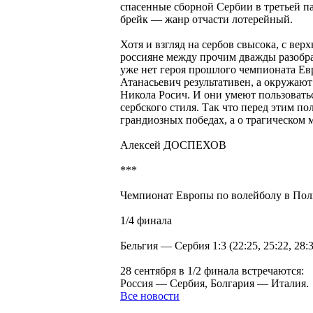
спасенные сборной Сербии в третьей па
брейк — жанр отчасти лотерейный.
Хотя и взгляд на сербов свысока, с ве
россияне между прочим дважды разобра
уже нет героя прошлого чемпионата Е
Атанасьевич результативен, а окружаю
Никола Росич. И они умеют пользоват
сербского стиля. Так что перед этим п
грандиозных победах, а о трагическом 
Алексей ДОСПЕХОВ
***
Чемпионат Европы по волейболу в По
1/4 финала
Бельгия — Сербия 1:3 (22:25, 25:22, 28:3
28 сентября в 1/2 финала встречаются:
Россия — Сербия, Болгария — Италия.
Все новости