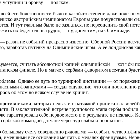
и уступили и бронзу — полякам.
и всей его болезненности было в какой-то степени даже полезн
чешско-австрийским чемпионатом Европы уже почувствовали сил
ся. И тут главным было не зазнаться, не переоценить свой потен
режить их будет очень трудно,— ну, допустим, на Олимпиаде.
 развитие событий прекрасно известно. Сборной России все-так
то, заработав путевку на Олимпийские игры. А ее лондонская к
меется, считать абсолютной копией олимпийской — хотя бы пот
итанском финале. Но в матче с сербами фаворитом все-таки будет
облемы. Однако ее путь по турнирной дистанции — от поражени
пасными французами — создал ощущение, что они постепенно р
рбов об этом во всяком случае не кричит.
с противниками, которых нельзя и с натяжкой приписать к воле
 пяти. В заключительной встрече группового этапа сербы побили 
 гарантировала себе первое место и о результате не пеклась. Ка
 сербской командой датчане чересчур слабы и неопытны.
о большому счету совершенно рядовыми — сербы в четвертьфина
и, имевшими все основания мечтать о медалях французами. Нерв