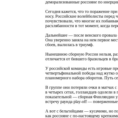
деморализованные россияне по инерци
Сегодня кажется, что то поражение пр
носу. Российские волейболисты перед 
почувствовали, что многие их побаивают
расхлябанности в тот момент, когда пе
Дальнейшее — после венского провала —
Она уверенно заняла на нем первое мес
сбоев, вылилась в триумф.
Нынешнюю сборную России нельзя, разу
отличается от бившего бразильцев в бр
У российской команды есть игровые пр
четвертьфинальной победы над жутко о
планомерного набора оборотов. Путь се
В группе они потеряли очки в матчах 
в четырех сетах, голландцев одолели в
показательной — сборная Финляндии уже
встречу раунда play-off — поверженные
А вот с бельгийцами — кусачими, но п
как россияне с по-настоящему крепким