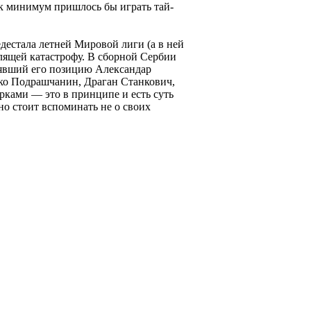
ак минимум пришлось бы играть тай-
едестала летней Мировой лиги (а в ней
лящей катастрофу. В сборной Сербии
нявший его позицию Александар
рко Подрашчанин, Драган Станкович,
ками — это в принципе и есть суть
но стоит вспоминать не о своих