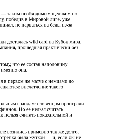
ым — таким необходимым щелчком по
у, победив в Мировой лиге, уже
циал, не нарваться на беды из-за
и досталась wild card на Кубок мира.
ампания, прошедшая практически без
ому, что ее состав наполовину
 именно она.
я в первом же матче с немцами до
ешаются: впечатление такого
йбольным грандам: словенцам проиграли
финнов. Но ее нельзя считать
к нельзя считать показательной и
ле возились примерно так же долго,
отрепка была жуткой — и, если бы не