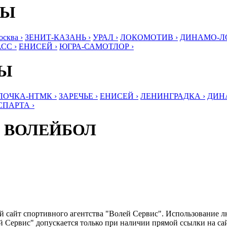
БЫ
ква ›
ЗЕНИТ-КАЗАНЬ ›
УРАЛ ›
ЛОКОМОТИВ ›
ДИНАМО-ЛО
СС ›
ЕНИСЕЙ ›
ЮГРА-САМОТЛОР ›
БЫ
ЛОЧКА-НТМК ›
ЗАРЕЧЬЕ ›
ЕНИСЕЙ ›
ЛЕНИНГРАДКА ›
ДИНА
СПАРТА ›
 ВОЛЕЙБОЛ
ый сайт спортивного агентства "Волей Сервис". Использование 
 Сервис" допускается только при наличии прямой ссылки на сайт