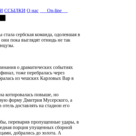
И
ССЫЛКИ
О нас
On-line
стала сербская команда, одолевшая в
 они пока выглядят отнюдь не так
анцузы.
минания о драматических событиях
финал, тоже перебралась через
бралась из чешских Карловых Вар в
Она котировалась повыше, но
овую форму Дмитрия Мусерского, а
 отель доставлять на стадион его
ербы, переварив пропущенные удары, в
редная порция упущенных сборной
цами, добрались до золота. А