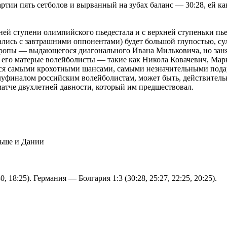
ртии пять сетболов и вырванный на зубах баланс — 30:28, ей к
рхней ступени олимпийского пьедестала и с верхней ступеньки пь
лись с завтрашними оппонентами) будет большой глупостью, су
вропы — выдающегося диагонального Ивана Мильковича, но за
т его матерые волейболисты — такие как Никола Ковачевич, Ма
ься самыми крохотными шансами, самыми незначительными подар
олуфиналом российским волейболистам, может быть, действитель
матче двухлетней давности, который им предшествовал.
льше и Дании
0, 18:25). Германия — Болгария 1:3 (30:28, 25:27, 22:25, 20:25).