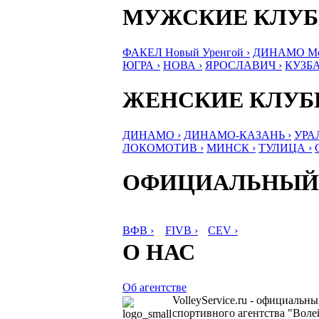
МУЖСКИЕ КЛУ
ФАКЕЛ Новый Уренгой ›
ДИНАМО Мос
ЮГРА ›
НОВА ›
ЯРОСЛАВИЧ ›
КУЗБА
ЖЕНСКИЕ КЛУ
ДИНАМО ›
ДИНАМО-КАЗАНЬ ›
УРА
ЛОКОМОТИВ ›
МИНСК ›
ТУЛИЦА ›
ОФИЦИАЛЬНЫЙ
ВФВ ›
FIVB ›
CEV ›
О НАС
Об агентстве
VolleyService.ru - официальн
спортивного агентства "Волей