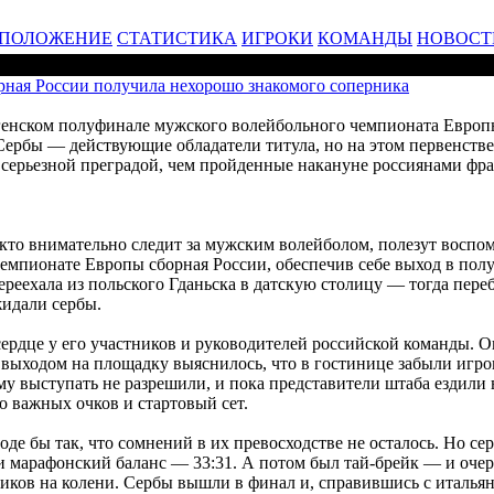
ПОЛОЖЕНИЕ
СТАТИСТИКА
ИГРОКИ
КОМАНДЫ
НОВОСТ
рная России получила нехорошо знакомого соперника
енском полуфинале мужского волейбольного чемпионата Европы 
Сербы — действующие обладатели титула, но на этом первенстве
е серьезной преградой, чем пройденные накануне россиянами фр
 кто внимательно следит за мужским волейболом, полезут воспо
емпионате Европы сборная России, обеспечив себе выход в полу
ереехала из польского Гданьска в датскую столицу — тогда пере
жидали сербы.
 сердце у его участников и руководителей российской команды. 
д выходом на площадку выяснилось, что в гостинице забыли игр
у выступать не разрешили, и пока представители штаба ездили в
о важных очков и стартовый сет.
де бы так, что сомнений в их превосходстве не осталось. Но с
и марафонский баланс — 33:31. А потом был тай-брейк — и оче
иков на колени. Сербы вышли в финал и, справившись с итальян