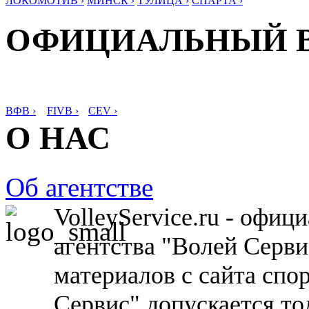
ЛОКОМОТИВ ›
МИНСК ›
ТУЛИЦА ›
СПАРТА ›
ОФИЦИАЛЬНЫЙ 
ВФВ ›
FIVB ›
CEV ›
О НАС
Об агентстве
VolleyService.ru - офи
агентства "Волей Серв
материалов с сайта спо
Сервис" допускается то