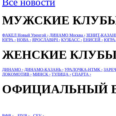
Все новости
МУЖСКИЕ КЛУБ
ФАКЕЛ Новый Уренгой ›
ДИНАМО Москва ›
ЗЕНИТ-КАЗАНЬ
ЮГРА ›
НОВА ›
ЯРОСЛАВИЧ ›
КУЗБАСС ›
ЕНИСЕЙ ›
ЮГРА
ЖЕНСКИЕ КЛУБ
ДИНАМО ›
ДИНАМО-КАЗАНЬ ›
УРАЛОЧКА-НТМК ›
ЗАРЕЧ
ЛОКОМОТИВ ›
МИНСК ›
ТУЛИЦА ›
СПАРТА ›
ОФИЦИАЛЬНЫЙ 
ВФВ ›
FIVB ›
CEV ›