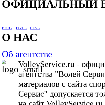
ОФИЦИАЛЬНЫЙ 
ВФВ ›
FIVB ›
CEV ›
О НАС
Об агентстве
VolleyService.ru - офи
агентства "Волей Серв
материалов с сайта спо
Сервис" допускается то
на сайт VolleyService.r