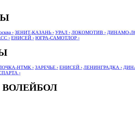
БЫ
ква ›
ЗЕНИТ-КАЗАНЬ ›
УРАЛ ›
ЛОКОМОТИВ ›
ДИНАМО-ЛО
СС ›
ЕНИСЕЙ ›
ЮГРА-САМОТЛОР ›
БЫ
ЛОЧКА-НТМК ›
ЗАРЕЧЬЕ ›
ЕНИСЕЙ ›
ЛЕНИНГРАДКА ›
ДИНА
СПАРТА ›
 ВОЛЕЙБОЛ