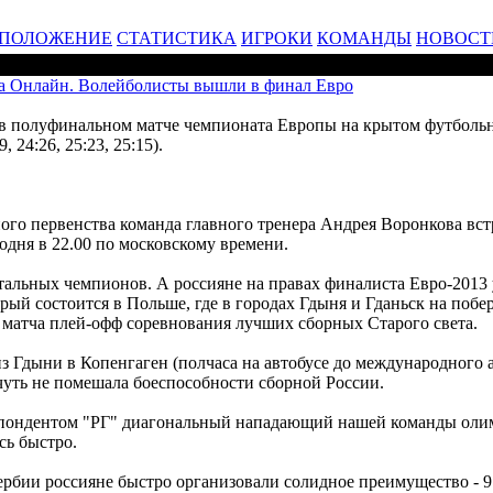
ПОЛОЖЕНИЕ
СТАТИСТИКА
ИГРОКИ
КОМАНДЫ
НОВОСТ
та Онлайн. Волейболисты вышли в финал Евро
в полуфинальном матче чемпионата Европы на крытом футбольн
 24:26, 25:23, 25:15).
ого первенства команда главного тренера Андрея Воронкова вст
годня в 22.00 по московскому времени.
нтальных чемпионов. А россияне на правах финалиста Евро-2013
орый состоится в Польше, где в городах Гдыня и Гданьск на поб
а матча плей-офф соревнования лучших сборных Старого света.
з Гдыни в Копенгаген (полчаса на автобусе до международного а
чуть не помешала боеспособности сборной России.
респондентом "РГ" диагональный нападающий нашей команды о
сь быстро.
рбии россияне быстро организовали солидное преимущество - 9: