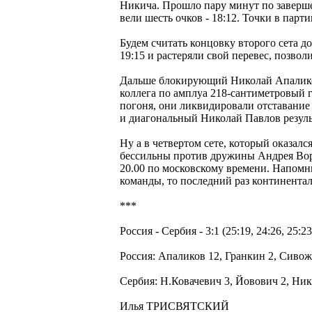
Никича. Прошло пару минут по заверше
вели шесть очков - 18:12. Точки в пар
Будем считать концовку второго сета д
19:15 и растеряли свой перевес, позво
Дальше блокирующий Николай Апаликов 
коллега по амплуа 218-сантиметровый 
погоня, они ликвидировали отставание 
и диагональный Николай Павлов резул
Ну а в четвертом сете, который оказалс
бессильны против дружины Андрея Воро
20.00 по московскому времени. Напомн
команды, то последний раз континентал
***
Россия - Сербия - 3:1 (25:19, 24:26, 25:23
Россия: Апаликов 12, Гранкин 2, Сивож
Сербия: Н.Ковачевич 3, Йовович 2, Ник
Илья ТРИСВЯТСКИЙ