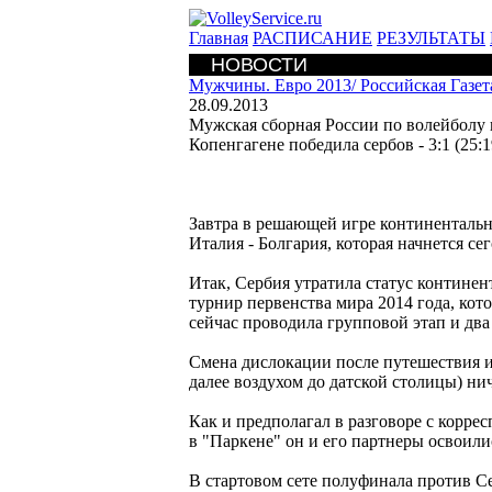
Главная
РАСПИСАНИЕ
РЕЗУЛЬТАТЫ
НОВОСТИ
Мужчины. Евро 2013/
Российская Газе
28.09.2013
Мужская сборная России по волейболу 
Копенгагене победила сербов - 3:1 (25:19,
Завтра в решающей игре континентальн
Италия - Болгария, которая начнется се
Итак, Сербия утратила статус контине
турнир первенства мира 2014 года, кот
сейчас проводила групповой этап и дв
Смена дислокации после путешествия и
далее воздухом до датской столицы) ни
Как и предполагал в разговоре с кор
в "Паркене" он и его партнеры освоили
В стартовом сете полуфинала против Се