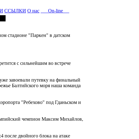
И
ССЫЛКИ
О нас
On-line
ом стадионе "Паркен" в датском
ретится с сильнейшим во встрече
 уже завоевали путевку на финальный
ережье Балтийского моря наша команда
эропорта "Ребехово" под Гданьском и
лимпийский чемпион Максим Михайлов,
4 после двойного блока на атаке