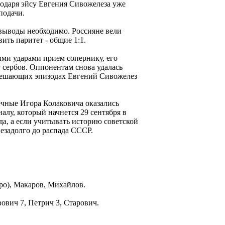
одаря эйсу Евгения Сивожелеза уже
подачи.
 выводы необходимо. Россияне вели
ить паритет - общие 1:1.
ми ударами прием сопернику, его
 сербов. Оппонентам снова удалась
 в решающих эпизодах Евгений Сивожелез
опечные Игора Колаковича оказались
лу, который начнется 29 сентября в
а, а если учитывать историю советской
езадолго до распада СССР.
еро), Макаров, Михайлов.
ович 7, Петрич 3, Старович.