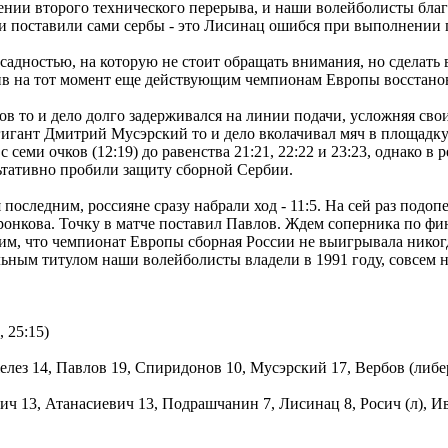
нии второго технического перерыва, и наши волейболисты благ
тии поставили сами сербы - это Лисинац ошибся при выполнении 
осадностью, на которую не стоит обращать внимания, но сделать
лив на тот момент еще действующим чемпионам Европы восстанов
то и дело долго задерживался на линии подачи, усложняя свои
гигант Дмитрий Мусэрский то и дело вколачивал мяч в площадку
с семи очков (12:19) до равенства 21:21, 22:22 и 23:23, однако
ьтативно пробили защиту сборной Сербии.
я последним, россияне сразу набрали ход - 11:5. На сей раз под
нкова. Точку в матче поставил Павлов. Ждем соперника по фина
им, что чемпионат Европы сборная России не выигрывала никогд
ьным титулом наши волейболисты владели в 1991 году, совсем н
, 25:15)
елез 14, Павлов 19, Спиридонов 10, Мусэрский 17, Вербов (либ
ич 13, Атанасиевич 13, Подрашчанин 7, Лисинац 8, Росич (л), Ив