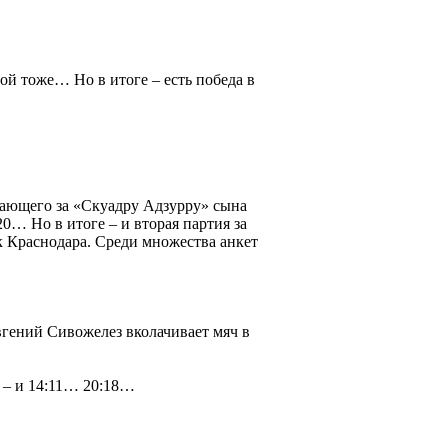
рой тоже… Но в итоге – есть победа в
пающего за «Скуадру Адзурру» сына
20… Но в итоге – и вторая партия за
к Краснодара. Среди множества анкет
Евгений Сивожелез вколачивает мяч в
 – и 14:11… 20:18…