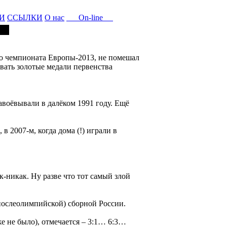
И
ССЫЛКИ
О нас
On-line
о чемпионата Европы-2013, не помешал
евать золотые медали первенства
завоёвывали в далёком 1991 году. Ещё
в 2007-м, когда дома (!) играли в
-никак. Ну разве что тот самый злой
послеолимпийской) сборной России.
е не было), отмечается – 3:1… 6:3…