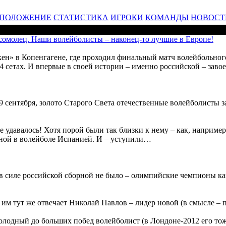
ПОЛОЖЕНИЕ
СТАТИСТИКА
ИГРОКИ
КОМАНДЫ
НОВОСТ
омолец. Наши волейболисты – наконец-то лучшие в Европе!
ен» в Копенгагене, где проходил финальный матч волейбольног
4 сетах. И впервые в своей истории – именно российской – заво
29 сентября, золото Старого Света отечественные волейболисты 
 удавалось! Хотя порой были так близки к нему – как, например, 
озной в волейболе Испанией. И – уступили…
 силе российской сборной не было – олимпийские чемпионы как
им тут же отвечает Николай Павлов – лидер новой (в смысле – 
лодный до больших побед волейболист (в Лондоне-2012 его тож