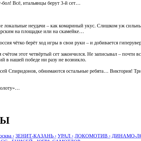
т-бол! Всё, итальянцы берут 3-й сет…
е локальные неудачи – как комариный укус. Слишком уж сильн
рским на площадке или на скамейке…
оссия чётко берёт ход игры в свои руки – и добивается гиперув
м счётом этот четвёртый сет закончился. Не записывал – почти 
ий в нашей победе ни разу не возникло.
ксей Спиридонов, обнимаются остальные ребята… Виктория! Три
золоту»…
БЫ
ква ›
ЗЕНИТ-КАЗАНЬ ›
УРАЛ ›
ЛОКОМОТИВ ›
ДИНАМО-ЛО