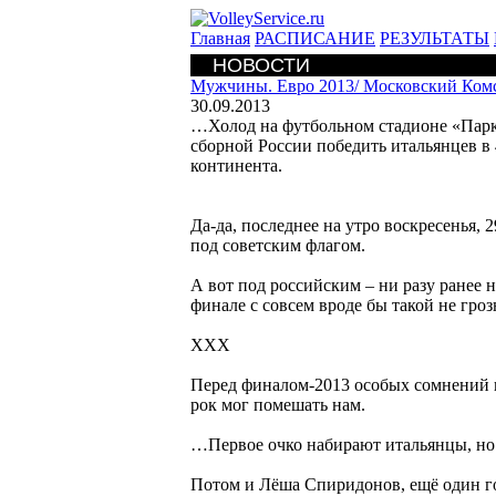
Главная
РАСПИСАНИЕ
РЕЗУЛЬТАТЫ
НОВОСТИ
Мужчины. Евро 2013/
Московский Комс
30.09.2013
…Холод на футбольном стадионе «Парк
сборной России победить итальянцев в 
континента.
Да-да, последнее на утро воскресенья, 
под советским флагом.
А вот под российским – ни разу ранее не
финале с совсем вроде бы такой не гр
ХХХ
Перед финалом-2013 особых сомнений в
рок мог помешать нам.
…Первое очко набирают итальянцы, но 
Потом и Лёша Спиридонов, ещё один го