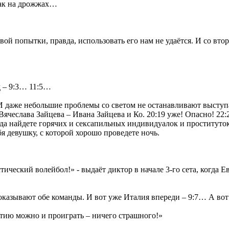
 как на дрожжах…
ой попытки, правда, использовать его нам не удаётся. И со вто
д – 9:3… 11:5…
 И даже небольшие проблемы со светом не останавливают высту
ячеслава Зайцева – Ивана Зайцева и Ко. 20:19 уже! Опасно! 22:
да найдете горячих и сексапильных индивидуалок и проституто
я девушку, с которой хорошо проведете ночь.
тический волейбол!» - выдаёт диктор в начале 3-го сета, когда 
казывают обе команды. И вот уже Италия впереди – 9:7… А вот
ртию можно и проиграть – ничего страшного!»