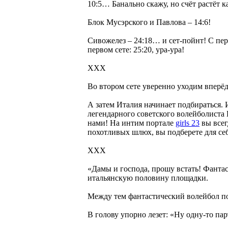
10:5… Банально скажу, но счёт растёт
Блок Мусэрского и Павлова – 14:6!
Сивожелез – 24:18… и сет-пойнт! С перв
первом сете: 25:20, ура-ура!
ХХХ
Во втором сете уверенно уходим вперё
А затем Италия начинает подбираться.
легендарного советского волейболиста В
нами! На интим портале
girls 23
вы всег
похотливых шлюх, вы подберете для себ
ХХХ
«Дамы и господа, прошу встать! Фантас
итальянскую половину площадки.
Между тем фантастический волейбол по
В голову упорно лезет: «Ну одну-то па