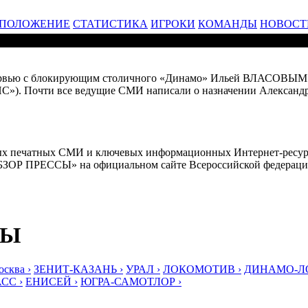
ПОЛОЖЕНИЕ
СТАТИСТИКА
ИГРОКИ
КОМАНДЫ
НОВОСТ
ервью с блокирующим столичного «Динамо» Ильей ВЛАСОВЫМ (
»). Почти все ведущие СМИ написали о назначении Алексан
ных печатных СМИ и ключевых информационных Интернет-ресурс
БЗОР ПРЕССЫ» на официальном сайте Всероссийской федераци
БЫ
ква ›
ЗЕНИТ-КАЗАНЬ ›
УРАЛ ›
ЛОКОМОТИВ ›
ДИНАМО-ЛО
СС ›
ЕНИСЕЙ ›
ЮГРА-САМОТЛОР ›