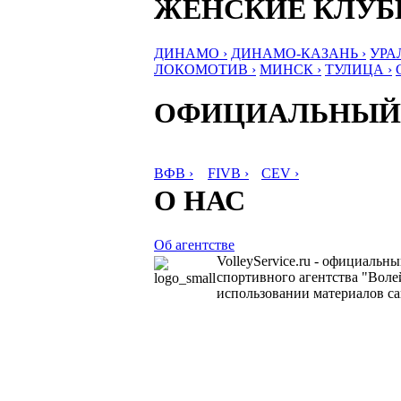
ЖЕНСКИЕ КЛУ
ДИНАМО ›
ДИНАМО-КАЗАНЬ ›
УРА
ЛОКОМОТИВ ›
МИНСК ›
ТУЛИЦА ›
ОФИЦИАЛЬНЫЙ
ВФВ ›
FIVB ›
CEV ›
О НАС
Об агентстве
VolleyService.ru - официальн
спортивного агентства "Волей
использовании материалов сай