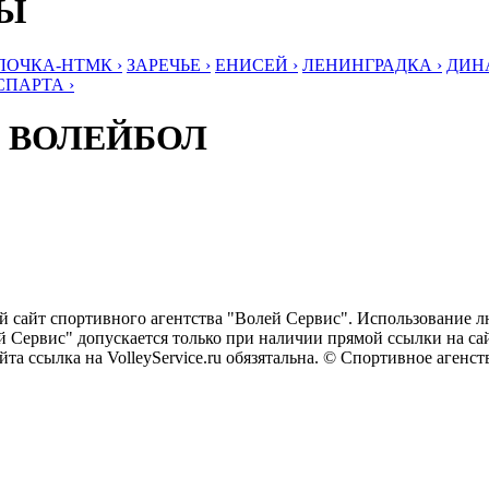
БЫ
ЛОЧКА-НТМК ›
ЗАРЕЧЬЕ ›
ЕНИСЕЙ ›
ЛЕНИНГРАДКА ›
ДИНА
СПАРТА ›
 ВОЛЕЙБОЛ
ый сайт спортивного агентства "Волей Сервис". Использование 
 Сервис" допускается только при наличии прямой ссылки на сайт
та ссылка на VolleyService.ru обязятальна. © Спортивное агенс