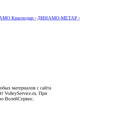
МО Краснодар ›
ДИНАМО-МЕТАР ›
любых материалов с сайта
 VolleyService.ru. При
тво ВолейСервис.