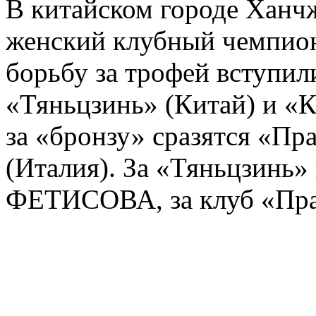
В китайском городе Ханч
женский клубный чемпиона
борьбу за трофей вступил
«Тяньцзинь» (Китай) и «К
за «бронзу» сразятся «Пр
(Италия). За «Тяньцзинь»
ФЕТИСОВА, за клуб «Пр