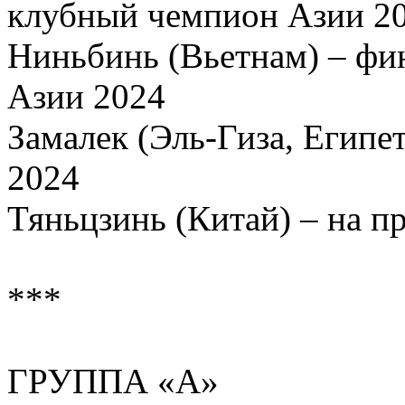
клубный чемпион Азии 2
Ниньбинь (Вьетнам) – фи
Азии 2024
Замалек (Эль-Гиза, Егип
2024
Тяньцзинь (Китай) – на п
***
ГРУППА «А»