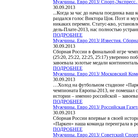
Мужчины. Евро 2013/
Спорт-Экспресс.
30.09.2013
...Когда за час до начала поединка ваш
раздался голос Виктора Цоя. Поэт и му
никаких перемен. Статус-кво, установ
дель-Плате-2013, нас полностью устраив
ПОДРОБНЕЕ
Мужчины. Евро 2013/
Известия. Сборн
30.09.2013
Сборная России в финальной игре чемпи
(25:20, 25:22, 22:25, 25:17) уверенно
завоевала золотые медали континенталь
ПОДРОБНЕЕ
Мужчины. Евро 2013/
Московский Комс
30.09.2013
…Холод на футбольном стадионе «Парк
чемпионата Европы-2013, не помешал сб
истории – именно российской – завоева
ПОДРОБНЕЕ
Мужчины. Евро 2013/
Российская Газе
30.09.2013
Сборная России впервые в своей истор
«Паркен» наша команда переиграла в реш
ПОДРОБНЕЕ
Мужчины. Евро 2013/
Советский Спорт