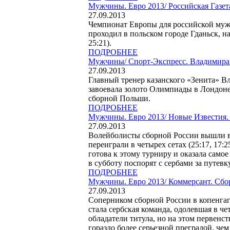
Мужчины. Евро 2013/
Российская Газет
27.09.2013
Чемпионат Европы для российской муж
проходил в польском городе Гданьск, на
25:21).
ПОДРОБНЕЕ
Мужчины/
Спорт-Экспресс. Владимира
27.09.2013
Главный тренер казанского «Зенита» В
завоевала золото Олимпиады в Лондоне,
сборной Польши.
ПОДРОБНЕЕ
Мужчины. Евро 2013/
Новые Известия.
27.09.2013
Волейболисты сборной России вышли в
переиграли в четырех сетах (25:17, 17:
готова к этому турниру и оказала самое
в субботу поспорят с сербами за путевк
ПОДРОБНЕЕ
Мужчины. Евро 2013/
Коммерсант. Сбо
27.09.2013
Соперником сборной России в копенга
стала сербская команда, одолевшая в 
обладатели титула, но на этом первенст
гораздо более серьезной преградой, ч