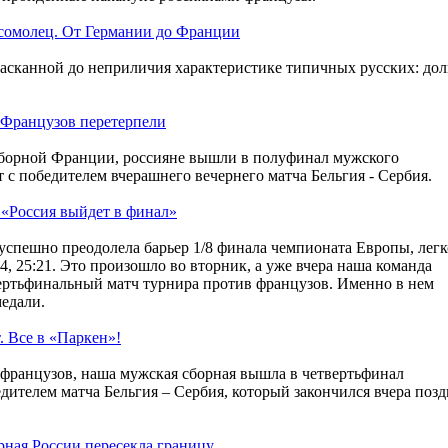
омолец. От Германии до Франции
асканной до неприличия характеристике типичных русских: дол
 Французов перетерпели
борной Франции, россияне вышли в полуфинал мужского
т с победителем вчерашнего вечернего матча Бельгия - Сербия.
 «Россия выйдет в финал»
успешно преодолела барьер 1/8 финала чемпионата Европы, легк
14, 25:21. Это произошло во вторник, а уже вчера наша команда
ертьфинальный матч турнира против французов. Именно в нем
медали.
. Все в «Паркен»!
е французов, наша мужская сборная вышла в четвертьфинал
едителем матча Бельгия – Сербия, который закончился вчера поз
рная России пересекла границу