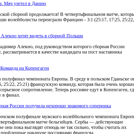
а. Мяч улетел в Данию
ской сборной продолжается! В четвертьфинальном матче, котор
ши волейболисты переиграли Францию - 3:1 (25:17, 17:25, 25:22,
 Алекно хотят видеть в сборной Польши
ладимир Алекно, под руководством которого сборная России
 рассматривается в качестве кандидата на пост наставника
 Команда на Копенгаген
 полуфинал чемпионата Европы. В среду в польском Гданьске о
25, 25:22, 25:21) французскую команду, которая была очень хорошо
 серьезное сопротивление. Теперь россияне едут в Копенгаген, гд
у в финал.
рная России получила нехорошо знакомого соперника
генском полуфинале мужского волейбольного чемпионата Евро
четвертьфинальном матче бельгийцев. Сербы — действующие
ве они пока выглядят отнюдь не так сильно, чтобы считать их
ем пройденные накануне россиянами французы.