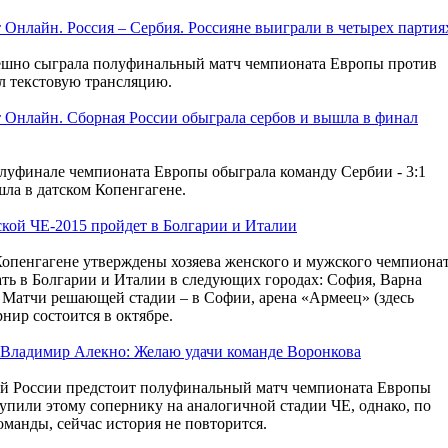
 Онлайн. Россия – Сербия. Россияне выиграли в четырех партия
пешно сыграла полуфинальный матч чемпионата Европы против
 текстовую трансляцию.
 Онлайн. Сборная России обыграла сербов и вышла в финал
олуфинале чемпионата Европы обыграла команду Сербии - 3:1
ошла в датском Копенгагене.
кой ЧЕ-2015 пройдет в Болгарии и Италии
Копенгагене утверждены хозяева женского и мужского чемпиона
ть в Болгарии и Италии в следующих городах: София, Варна
. Матчи решающей стадии – в Софии, арена «Армеец» (здесь
нир состоится в октябре.
 Владимир Алекно: Желаю удачи команде Воронкова
ой России предстоит полуфинальный матч чемпионата Европы
тупили этому сопернику на аналогичной стадии ЧЕ, однако, по
манды, сейчас история не повторится.