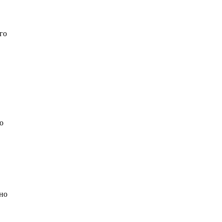
го
о
дно