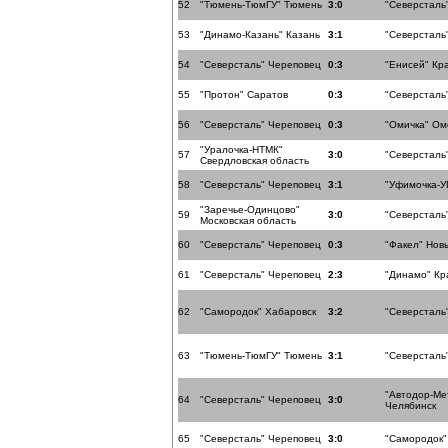
52
"Тюмень-ТюмГУ" Тюмень
3:0
"Северсталь
53
"Динамо-Казань" Казань
3:1
"Северсталь
54
"Северсталь" Череповец
0:3
"Енисей" Кр
55
"Протон" Саратов
0:3
"Северсталь
56
"Северсталь" Череповец
0:3
"Омичка" Ом
"Уралочка-НТМК"
57
3:0
"Северсталь
Свердловская область
58
"Северсталь" Череповец
3:1
"Уфимочка-У
"Заречье-Одинцово"
59
3:0
"Северсталь
Московская область
60
"Северсталь" Череповец
0:3
"Факел" Нов
61
"Северсталь" Череповец
2:3
"Динамо" Кр
62
"Самородок" Хабаровск
3:2
"Северсталь
63
"Тюмень-ТюмГУ" Тюмень
3:1
"Северсталь
"Автодор-Ме
64
"Северсталь" Череповец
3:0
Челябинск
65
"Северсталь" Череповец
3:0
"Самородок"