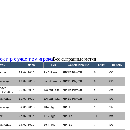
ок игр с участием игрока
Все сыгранные матчи:
сть
Дата
Тур
Соревнование
Очки
Партии
ратов
18.04.2015
За 5-8 места
ЧР'15 PlayOff
0
0/3
аснодар
17.04.2015
За 5-8 места
ЧР'15 PlayOff
0
0/3
ТМК"
20.03.2015
1/4 финала
ЧР'15 PlayOff
5
3/5
я область
аснодар
16.03.2015
1/4 финала
ЧР'15 PlayOff
12
5/5
аснодар
09.03.2015
18-й Тур
ЧР `15
15
3/4
ск
27.02.2015
17-й Тур
ЧР `15
11
5/5
аснодар
24.02.2015
16-й Тур
ЧР `15
7
5/5