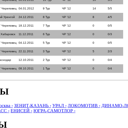
" Череповец
04.01.2012
9 Тур
ЧР '12
14
5/5
ый Уренгой
24.12.2011
8 Тур
ЧР '12
8
4/5
" Череповец
18.12.2011
7 Тур
ЧР '12
0
0/5
 Хабаровск
11.12.2011
6 Тур
ЧР '12
0
0/3
" Череповец
04.12.2011
5 Тур
ЧР '12
0
0/5
" Череповец
22.11.2011
3 Тур
ЧР '12
5
2/3
аснодар
12.10.2011
2 Тур
ЧР '12
0
0/4
" Череповец
08.10.2011
1 Тур
ЧР '12
0
0/4
БЫ
ква ›
ЗЕНИТ-КАЗАНЬ ›
УРАЛ ›
ЛОКОМОТИВ ›
ДИНАМО-ЛО
СС ›
ЕНИСЕЙ ›
ЮГРА-САМОТЛОР ›
БЫ