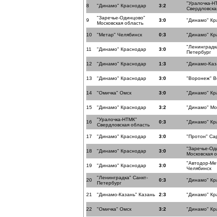
"Уралочка-Н
8
"Динамо" Краснодар
3:2
Свердловска
"Заречье-Одинцово"
9
3:0
"Динамо" Кр
Московская область
10
"Метар" Челябинск
0:3
"Динамо" Кр
"Ленинградка
11
"Динамо" Краснодар
3:0
Петербург
12
"Динамо" Краснодар
1:3
"Динамо-Каз
13
"Динамо" Краснодар
3:0
"Воронеж" 
14
"Омичка" Омск
3:0
"Динамо" Кр
15
"Динамо" Краснодар
3:2
"Динамо" Мо
"Уралочка-НТМК"
16
0:3
"Динамо" Кр
Свердловская область
17
"Динамо" Краснодар
3:0
"Протон" Са
"Заречье-Од
18
"Динамо" Краснодар
3:0
Московская 
"Автодор-Ме
19
"Динамо" Краснодар
3:0
Челябинск
"Ленинградка" Санкт-
20
0:3
"Динамо" Кр
Петербург
21
"Динамо-Казань" Казань
2:3
"Динамо" Кр
22
"Омичка" Омск
3:2
"Динамо" Кр