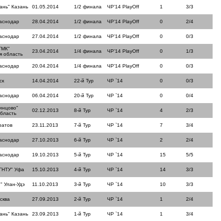
ань" Казань
01.05.2014
1/2 финала
ЧР'14 PlayOff
1
3/3
аснодар
28.04.2014
1/2 финала
ЧР'14 PlayOff
0
2/4
аснодар
27.04.2014
1/2 финала
ЧР'14 PlayOff
0
0/3
ТМК"
23.04.2014
1/4 финала
ЧР'14 PlayOff
0
1/3
я область
аснодар
20.04.2014
1/4 финала
ЧР'14 PlayOff
0
0/3
ск
14.04.2014
22-й Тур
ЧР `14
0
0/3
аснодар
06.04.2014
20-й Тур
ЧР `14
0
0/4
инцово"
02.12.2013
8-й Тур
ЧР `14
4
2/3
область
ратов
23.11.2013
7-й Тур
ЧР `14
7
3/4
аснодар
27.10.2013
6-й Тур
ЧР `14
2
2/4
аснодар
19.10.2013
5-й Тур
ЧР `14
15
5/5
ГНТУ" Уфа
15.10.2013
4-й Тур
ЧР `14
14
3/3
" Улан-Удэ
11.10.2013
3-й Тур
ЧР `14
10
3/3
сква
27.09.2013
2-й Тур
ЧР `14
1
2/4
ань" Казань
23.09.2013
1-й Тур
ЧР `14
1
3/4