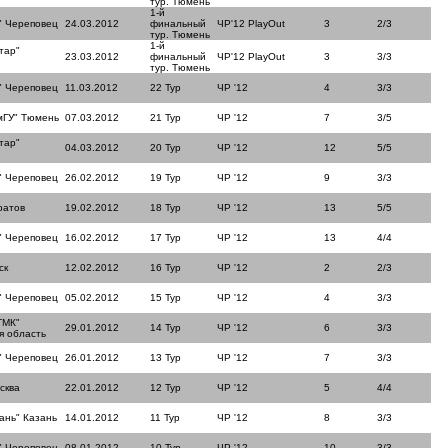
тур. Тюмень
1-й
" Череповец
24.03.2012
финальный
ЧР'12 PlayOut
3
2/3
тур. Тюмень
1-й
тар"
23.03.2012
финальный
ЧР'12 PlayOut
3
3/3
тур. Тюмень
" Череповец
11.03.2012
22 Тур
ЧР '12
4
3/3
мГУ" Тюмень
07.03.2012
21 Тур
ЧР '12
7
3/5
тар"
04.03.2012
20 Тур
ЧР '12
12
5/5
" Череповец
26.02.2012
19 Тур
ЧР '12
9
3/3
ратов
19.02.2012
18 Тур
ЧР '12
13
5/5
" Череповец
16.02.2012
17 Тур
ЧР '12
13
4/4
ск
12.02.2012
16 Тур
ЧР '12
2
2/3
" Череповец
05.02.2012
15 Тур
ЧР '12
4
3/3
ТМК"
29.01.2012
14 Тур
ЧР '12
6
3/3
я область
" Череповец
26.01.2012
13 Тур
ЧР '12
7
3/3
сква
22.01.2012
12 Тур
ЧР '12
5
4/4
ань" Казань
14.01.2012
11 Тур
ЧР '12
8
3/3
" Череповец
08.01.2012
10 Тур
ЧР '12
10
3/3