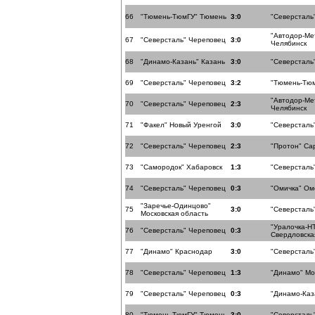
66
"Тюмень-ТюмГУ" Тюмень
3:0
"Северсталь
"Автодор-Ме
67
"Северсталь" Череповец
3:0
Челябинск
68
"Динамо-Казань" Казань
3:0
"Северсталь
69
"Северсталь" Череповец
3:2
"Тюмень-Тю
"Автодор-Ме
70
"Северсталь" Череповец
2:3
Челябинск
71
"Факел" Новый Уренгой
3:0
"Северсталь
72
"Северсталь" Череповец
2:3
"Протон" Са
73
"Самородок" Хабаровск
1:3
"Северсталь
74
"Северсталь" Череповец
0:3
"Омичка" Ом
"Заречье-Одинцово"
75
3:0
"Северсталь
Московская область
"Уралочка-Н
76
"Северсталь" Череповец
0:3
Свердловска
77
"Динамо" Краснодар
3:0
"Северсталь
78
"Северсталь" Череповец
1:3
"Динамо" Мо
79
"Северсталь" Череповец
0:3
"Динамо-Каз
80
"Тюмень-ТюмГУ" Тюмень
3:0
"Северсталь