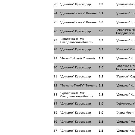
23
"Динамо" Краснодар
0:3
"Динамо-Каз
24
"Динамо-Казань" Казань
3:1
"Динамо" Кр
25
"Динамо-Казань" Казань
3:0
"Динамо" Кр
"Уралочка-Н
26
"Динамо" Краснодар
3:0
Свердловска
"Уралочка-НТМК"
27
0:3
"Динамо" Кр
Свердловская область
28
"Динамо" Краснодар
0:3
"Омичка" Ом
29
"Факел" Новый Уренгой
1:3
"Динамо" Кр
"Заречье-Од
30
"Динамо" Краснодар
3:0
Московская 
31
"Динамо" Краснодар
3:1
"Протон" Са
32
"Тюмень-ТюмГУ" Тюмень
1:3
"Динамо" Кр
"Уралочка-НТМК"
33
2:3
"Динамо" Кр
Свердловская область
34
"Динамо" Краснодар
3:0
"Уфимочка-У
35
"Динамо" Краснодар
3:0
"Хара-Морин
36
"Динамо" Краснодар
1:3
"Динамо" Мо
37
"Динамо" Краснодар
1:3
"Динамо-Каз