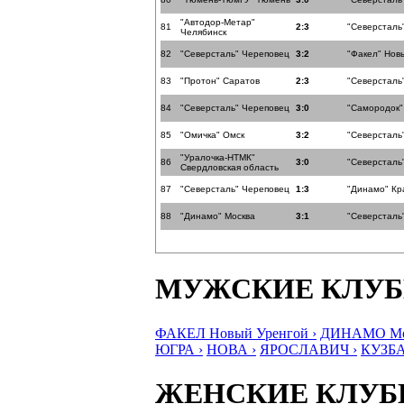
"Автодор-Метар"
81
2:3
"Северсталь
Челябинск
82
"Северсталь" Череповец
3:2
"Факел" Нов
83
"Протон" Саратов
2:3
"Северсталь
84
"Северсталь" Череповец
3:0
"Самородок"
85
"Омичка" Омск
3:2
"Северсталь
"Уралочка-НТМК"
86
3:0
"Северсталь
Свердловская область
87
"Северсталь" Череповец
1:3
"Динамо" Кр
88
"Динамо" Москва
3:1
"Северсталь
МУЖСКИЕ КЛУ
ФАКЕЛ Новый Уренгой ›
ДИНАМО Мос
ЮГРА ›
НОВА ›
ЯРОСЛАВИЧ ›
КУЗБА
ЖЕНСКИЕ КЛУ