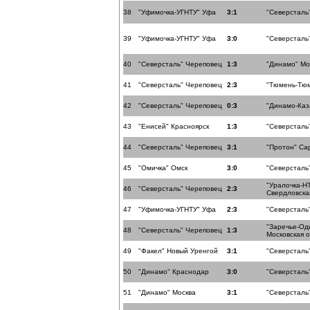
38
"Уфимочка-УГНТУ" Уфа
3:1
"Северсталь
39
"Уфимочка-УГНТУ" Уфа
3:0
"Северсталь
40
"Северсталь" Череповец
1:3
"Динамо" Мо
41
"Северсталь" Череповец
2:3
"Тюмень-Тю
42
"Северсталь" Череповец
0:3
"Динамо-Каз
43
"Енисей" Красноярск
1:3
"Северсталь
44
"Северсталь" Череповец
3:1
"Протон" Са
45
"Омичка" Омск
3:0
"Северсталь
"Уралочка-Н
46
"Северсталь" Череповец
2:3
Свердловска
47
"Уфимочка-УГНТУ" Уфа
2:3
"Северсталь
"Заречье-Од
48
"Северсталь" Череповец
1:3
Московская 
49
"Факел" Новый Уренгой
3:1
"Северсталь
50
"Динамо" Краснодар
3:0
"Северсталь
51
"Динамо" Москва
3:1
"Северсталь