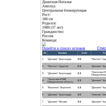
Дианская Наталья
Амплуа:
Центральная блокирующая
Рост:
186 см
Родился:
1989 (37 лет)
Гражданство:
Россия
Команда:
Перейти к списку игроков
Спис
№
Хозяин
Счёт
Го
1
"Динамо" Краснодар
3:0
"Протон" Са
2
"Протон" Саратов
0:3
"Динамо" Кр
"Уралочка-Н
3
"Динамо" Краснодар
2:3
Свердловска
"Уралочка-НТМК"
4
2:3
"Динамо" Кр
Свердловская область
5
"Воронеж" Воронеж
1:3
"Динамо" Кр
6
"Динамо" Краснодар
3:2
"Омичка" Ом
7
"Динамо" Москва
3:2
"Динамо" Кр