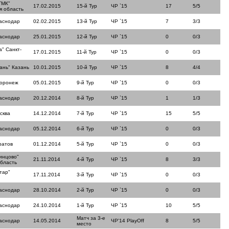
ТМК"
17.02.2015
15-й Тур
ЧР `15
17
5/5
я область
аснодар
02.02.2015
13-й Тур
ЧР `15
7
3/3
аснодар
25.01.2015
12-й Тур
ЧР `15
0
0/3
" Санкт-
17.01.2015
11-й Тур
ЧР `15
0
0/3
ань" Казань
10.01.2015
10-й Тур
ЧР `15
8
4/4
Воронеж
05.01.2015
9-й Тур
ЧР `15
0
0/3
аснодар
20.12.2014
8-й Тур
ЧР `15
1
1/3
сква
14.12.2014
7-й Тур
ЧР `15
15
5/5
аснодар
05.12.2014
6-й Тур
ЧР `15
0
0/3
ратов
01.12.2014
5-й Тур
ЧР `15
0
0/3
инцово"
21.11.2014
4-й Тур
ЧР `15
8
3/3
область
тар"
17.11.2014
3-й Тур
ЧР `15
0
0/3
аснодар
28.10.2014
2-й Тур
ЧР `15
0
0/3
аснодар
24.10.2014
1-й Тур
ЧР `15
10
5/5
Матч за 3-е
аснодар
14.05.2014
ЧР'14 PlayOff
8
5/5
место