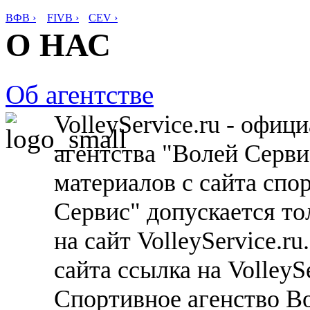
ВФВ ›
FIVB ›
CEV ›
О НАС
Об агентстве
VolleyService.ru - офи
агентства "Волей Серв
материалов с сайта спо
Сервис" допускается то
на сайт VolleyService.r
сайта ссылка на VolleyS
Спортивное агенство В