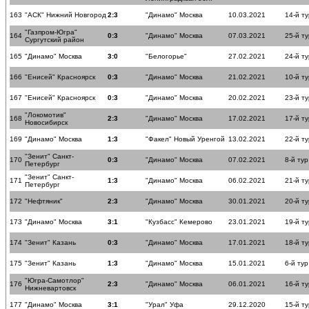
163
"АСК" Нижний Новгород
2:3
"Динамо" Москва
10.03.2021
14-й ту
"Газпром-Югра"
164
0:3
"Динамо" Москва
07.03.2021
25-й ту
Сургутский район
165
"Динамо" Москва
3:0
"Белогорье"
27.02.2021
24-й ту
166
"Енисей" Красноярск
0:3
"Динамо" Москва
21.02.2021
10-й ту
167
"Енисей" Красноярск
0:3
"Динамо" Москва
20.02.2021
23-й ту
"Локомотив"
168
2:3
"Динамо" Москва
17.02.2021
17-й ту
Новосибирск
169
"Динамо" Москва
1:3
"Факел" Новый Уренгой
13.02.2021
22-й ту
"Зенит" Санкт-
170
0:3
"Динамо" Москва
07.02.2021
8-й тур
Петербург
"Зенит" Санкт-
171
1:3
"Динамо" Москва
06.02.2021
21-й ту
Петербург
172
"Нефтяник"
2:3
"Динамо" Москва
30.01.2021
20-й ту
173
"Динамо" Москва
3:1
"Кузбасс" Кемерово
23.01.2021
19-й ту
174
"Зенит" Казань
0:3
"Динамо" Москва
17.01.2021
18-й ту
175
"Зенит" Казань
1:3
"Динамо" Москва
15.01.2021
6-й тур
"Югра-Самотлор"
176
2:3
"Динамо" Москва
06.01.2021
16-й ту
Нижневартовск
177
"Динамо" Москва
3:1
"Урал" Уфа
29.12.2020
15-й ту