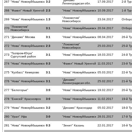
"Динамо"
267
"Нова" Новокуйбышевск
3:2
17.09.2017
2-й Тур
Ленинградксая обл.
268
"Факел" Новый Уренгой
2:3
"Нова" Новокуйбышевск
10.09.2017
1-й Тур
"Локомотив"
269
"Нова" Новокуйбышевск
1:3
23.04.2017
Отборо
Новосибирск
"Локомотив"
270
3:1
"Нова" Новокуйбышевск
20.04.2017
Отборо
Новосибирск
271
"Динамо" Москва
3:1
"Нова" Новокуйбышевск
08.04.2017
26-й Ту
"Локомотив"
272
"Нова" Новокуйбышевск
2:3
25.03.2017
25-й Ту
Новосибирск
"Газпром-Югра"
273
3:1
"Нова" Новокуйбышевск
18.03.2017
24-й Ту
Сургутский район
274
"Нова" Новокуйбышевск
0:3
"Факел" Новый Уренгой
11.03.2017
23-й Ту
275
"Кузбасс" Кемерово
3:1
"Нова" Новокуйбышевск
05.03.2017
22-й Ту
"Динамо"
276
"Нова" Новокуйбышевск
3:1
25.02.2017
21-й Ту
Ленинградксая обл.
277
"Белогорье"
3:0
"Нова" Новокуйбышевск
19.02.2017
20-й Ту
278
"Енисей" Красноярск
3:0
"Нова" Новокуйбышевск
11.02.2017
19-й Ту
279
"Нова" Новокуйбышевск
3:2
"Динамо" Краснодар
05.02.2017
18-й Ту
280
"Урал" Уфа
3:0
"Нова" Новокуйбышевск
28.01.2017
17-й Ту
281
"Нова" Новокуйбышевск
0:3
"Зенит" Казань
22.01.2017
16-й Ту