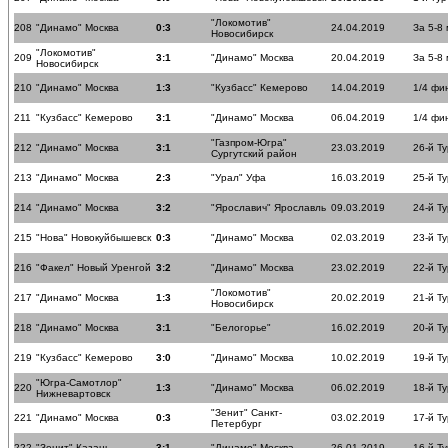
"Локомотив"
208
"Динамо" Москва
0:3
24.04.2019
За 5-8
Новосибирск
"Локомотив"
209
3:1
"Динамо" Москва
20.04.2019
За 5-8
Новосибирск
210
"Динамо" Москва
1:3
"Кузбасс" Кемерово
14.04.2019
1/4 фи
211
"Кузбасс" Кемерово
3:1
"Динамо" Москва
06.04.2019
1/4 фи
"Газпром-Югра"
212
"Динамо" Москва
3:1
23.03.2019
26-й Ту
Сургутский район
213
"Динамо" Москва
2:3
"Урал" Уфа
16.03.2019
25-й Ту
214
"Динамо" Москва
3:2
"Ярославич" Ярославль
09.03.2019
24-й Ту
215
"Нова" Новокуйбышевск
0:3
"Динамо" Москва
02.03.2019
23-й Ту
216
"Факел" Новый Уренгой
3:2
"Динамо" Москва
23.02.2019
22-й Ту
"Локомотив"
217
"Динамо" Москва
1:3
20.02.2019
21-й Ту
Новосибирск
218
"Динамо" Москва
3:1
"Белогорье"
16.02.2019
20-й Ту
219
"Кузбасс" Кемерово
3:0
"Динамо" Москва
10.02.2019
19-й Ту
"Югра-Самотлор"
220
1:3
"Динамо" Москва
06.02.2019
18-й Ту
Нижневартовск
"Зенит" Санкт-
221
"Динамо" Москва
0:3
03.02.2019
17-й Ту
Петербург
222
"Зенит" Казань
3:1
"Динамо" Москва
26.01.2019
16-й Ту