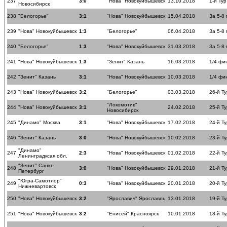
237
3:0
"Нова" Новокуйбышевск
13.10.2018
1-й Тур
Новосибирск
238
"Белогорье"
3:1
"Нова" Новокуйбышевск
15.04.2018
За 5-8
239
"Нова" Новокуйбышевск
1:3
"Белогорье"
06.04.2018
За 5-8
240
"Белогорье"
1:3
"Нова" Новокуйбышевск
31.03.2018
За 5-8
241
"Нова" Новокуйбышевск
1:3
"Зенит" Казань
16.03.2018
1/4 фи
242
"Зенит" Казань
3:1
"Нова" Новокуйбышевск
10.03.2018
1/4 фи
243
"Нова" Новокуйбышевск
3:2
"Белогорье"
03.03.2018
26-й Ту
"Локомотив"
244
"Нова" Новокуйбышевск
3:1
24.02.2018
25-й Ту
Новосибирск
245
"Динамо" Москва
3:1
"Нова" Новокуйбышевск
17.02.2018
24-й Ту
246
"Зенит" Казань
3:0
"Нова" Новокуйбышевск
10.02.2018
23-й Ту
"Динамо"
247
2:3
"Нова" Новокуйбышевск
01.02.2018
22-й Ту
Ленинградксая обл.
"Зенит" Санкт-
248
3:0
"Нова" Новокуйбышевск
29.01.2018
21-й Ту
Петербург
"Югра-Самотлор"
249
0:3
"Нова" Новокуйбышевск
20.01.2018
20-й Ту
Нижневартовск
250
"Нова" Новокуйбышевск
3:2
"Ярославич" Ярославль
13.01.2018
19-й Ту
251
"Нова" Новокуйбышевск
3:2
"Енисей" Красноярск
10.01.2018
18-й Ту