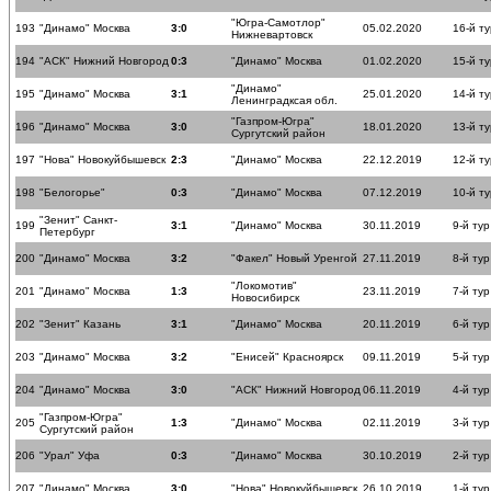
"Югра-Самотлор"
193
"Динамо" Москва
3:0
05.02.2020
16-й ту
Нижневартовск
194
"АСК" Нижний Новгород
0:3
"Динамо" Москва
01.02.2020
15-й ту
"Динамо"
195
"Динамо" Москва
3:1
25.01.2020
14-й ту
Ленинградксая обл.
"Газпром-Югра"
196
"Динамо" Москва
3:0
18.01.2020
13-й ту
Сургутский район
197
"Нова" Новокуйбышевск
2:3
"Динамо" Москва
22.12.2019
12-й ту
198
"Белогорье"
0:3
"Динамо" Москва
07.12.2019
10-й ту
"Зенит" Санкт-
199
3:1
"Динамо" Москва
30.11.2019
9-й тур
Петербург
200
"Динамо" Москва
3:2
"Факел" Новый Уренгой
27.11.2019
8-й тур
"Локомотив"
201
"Динамо" Москва
1:3
23.11.2019
7-й тур
Новосибирск
202
"Зенит" Казань
3:1
"Динамо" Москва
20.11.2019
6-й тур
203
"Динамо" Москва
3:2
"Енисей" Красноярск
09.11.2019
5-й тур
204
"Динамо" Москва
3:0
"АСК" Нижний Новгород
06.11.2019
4-й тур
"Газпром-Югра"
205
1:3
"Динамо" Москва
02.11.2019
3-й тур
Сургутский район
206
"Урал" Уфа
0:3
"Динамо" Москва
30.10.2019
2-й тур
207
"Динамо" Москва
3:0
"Нова" Новокуйбышевск
26.10.2019
1-й тур