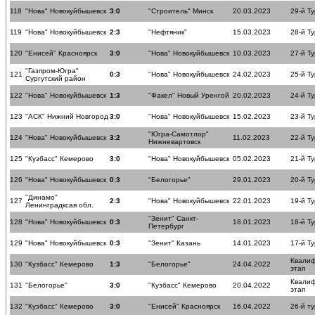
118
"Нова" Новокуйбышевск
3:0
"Строитель" Минск
20.03.2023
29-й Ту
119
"Нова" Новокуйбышевск
2:3
"Нефтяник"
15.03.2023
28-й Ту
120
"Енисей" Красноярск
3:0
"Нова" Новокуйбышевск
10.03.2023
27-й Ту
"Газпром-Югра"
121
0:3
"Нова" Новокуйбышевск
24.02.2023
25-й Ту
Сургутский район
122
"Нова" Новокуйбышевск
1:3
"Факел" Новый Уренгой
20.02.2023
24-й Ту
123
"АСК" Нижний Новгород
3:0
"Нова" Новокуйбышевск
15.02.2023
23-й Ту
"Югра-Самотлор"
124
"Нова" Новокуйбышевск
3:2
11.02.2023
22-й Ту
Нижневартовск
125
"Кузбасс" Кемерово
3:0
"Нова" Новокуйбышевск
05.02.2023
21-й Ту
126
"Нова" Новокуйбышевск
0:3
"Белогорье"
29.01.2023
20-й Ту
"Динамо"
127
2:3
"Нова" Новокуйбышевск
22.01.2023
19-й Ту
Ленинградксая обл.
"Зенит" Санкт-
128
"Нова" Новокуйбышевск
0:3
18.01.2023
18-й Ту
Петербург
129
"Нова" Новокуйбышевск
0:3
"Зенит" Казань
14.01.2023
17-й Ту
Квали
130
"Кузбасс" Кемерово
1:3
"Белогорье"
24.04.2022
этап
Квали
131
"Белогорье"
3:0
"Кузбасс" Кемерово
20.04.2022
этап
132
"Кузбасс" Кемерово
3:0
"Енисей" Красноярск
16.04.2022
26-й ту