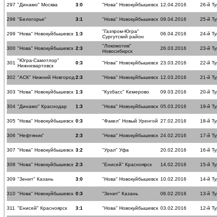
297
"Динамо" Москва
3:0
"Нова" Новокуйбышевск
12.04.2016
26-й Ту
298
"Белогорье"
3:1
"Нова" Новокуйбышевск
09.04.2016
25-й Ту
"Газпром-Югра"
299
"Нова" Новокуйбышевск
1:3
06.04.2016
24-й Ту
Сургутский район
"Локомотив"
300
"Нова" Новокуйбышевск
2:3
26.03.2016
23-й Ту
Новосибирск
"Югра-Самотлор"
301
0:3
"Нова" Новокуйбышевск
23.03.2016
22-й Ту
Нижневартовск
302
"АСК" Нижний Новгород
2:3
"Нова" Новокуйбышевск
12.03.2016
21-й Ту
303
"Нова" Новокуйбышевск
1:3
"Кузбасс" Кемерово
09.03.2016
20-й Ту
304
"Динамо" Краснодар
1:3
"Нова" Новокуйбышевск
05.03.2016
19-й Ту
305
"Нова" Новокуйбышевск
0:3
"Факел" Новый Уренгой
27.02.2016
18-й Ту
306
"Нефтяник"
2:3
"Нова" Новокуйбышевск
24.02.2016
17-й Ту
307
"Нова" Новокуйбышевск
3:2
"Урал" Уфа
20.02.2016
16-й Ту
308
"Нова" Новокуйбышевск
2:3
"Енисей" Красноярск
14.02.2016
15-й Ту
309
"Зенит" Казань
3:0
"Нова" Новокуйбышевск
10.02.2016
14-й Ту
310
"Нова" Новокуйбышевск
0:3
"Зенит" Казань
06.02.2016
13-й Ту
311
"Енисей" Красноярск
3:1
"Нова" Новокуйбышевск
03.02.2016
12-й Ту