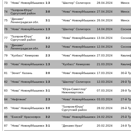
73
"Нова" Новокуйбышевск
1:3
"Шахтер" Солигорск
28.04.2024
Минск
"Газпром-Югра"
74
3:0
"Нова" Новокуйбышевск
27.04.2024
Минск
Сургутский район
"Динамо"
75
3:1
"Нова" Новокуйбышевск
26.04.2024
Минск
Ленинградксая обл.
76
"Нова" Новокуйбышевск
1:3
"Шахтер" Солигорск
14.04.2024
Соснов
"Газпром-Югра"
77
3:2
"Нова" Новокуйбышевск
13.04.2024
Соснов
Сургутский район
"Динамо"
78
3:2
"Нова" Новокуйбышевск
12.04.2024
Соснов
Ленинградксая обл.
79
"Кузбасс" Кемерово
2:3
"Нова" Новокуйбышевск
27.03.2024
Квалиф
80
"Нова" Новокуйбышевск
1:3
"Кузбасс" Кемерово
21.03.2024
Квалиф
81
"Зенит" Казань
3:0
"Нова" Новокуйбышевск
17.03.2024
30-й Ту
82
"Нова" Новокуйбышевск
1:3
"Шахтер" Солигорск
12.03.2024
29-й Ту
"Югра-Самотлор"
83
"Нова" Новокуйбышевск
3:1
07.03.2024
28-й Ту
Нижневартовск
84
"Нефтяник"
2:3
"Нова" Новокуйбышевск
03.03.2024
27-й Ту
"Газпром-Югра"
85
"Нова" Новокуйбышевск
3:0
28.02.2024
26-й Ту
Сургутский район
86
"Енисей" Красноярск
3:2
"Нова" Новокуйбышевск
24.02.2024
25-й Ту
87
"Нова" Новокуйбышевск
3:1
"Динамо-Урал"
20.02.2024
24-й Ту