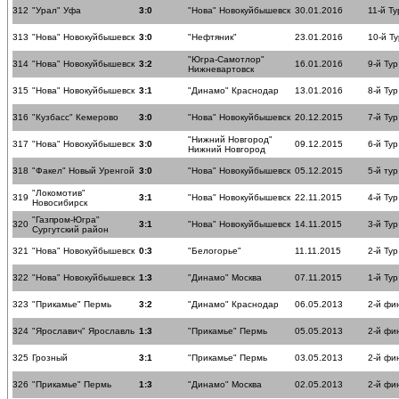
312
"Урал" Уфа
3:0
"Нова" Новокуйбышевск
30.01.2016
11-й Ту
313
"Нова" Новокуйбышевск
3:0
"Нефтяник"
23.01.2016
10-й Ту
"Югра-Самотлор"
314
"Нова" Новокуйбышевск
3:2
16.01.2016
9-й Тур
Нижневартовск
315
"Нова" Новокуйбышевск
3:1
"Динамо" Краснодар
13.01.2016
8-й Тур
316
"Кузбасс" Кемерово
3:0
"Нова" Новокуйбышевск
20.12.2015
7-й Тур
"Нижний Новгород"
317
"Нова" Новокуйбышевск
3:0
09.12.2015
6-й Тур
Нижний Новгород
318
"Факел" Новый Уренгой
3:0
"Нова" Новокуйбышевск
05.12.2015
5-й тур
"Локомотив"
319
3:1
"Нова" Новокуйбышевск
22.11.2015
4-й Тур
Новосибирск
"Газпром-Югра"
320
3:1
"Нова" Новокуйбышевск
14.11.2015
3-й Тур
Сургутский район
321
"Нова" Новокуйбышевск
0:3
"Белогорье"
11.11.2015
2-й Тур
322
"Нова" Новокуйбышевск
1:3
"Динамо" Москва
07.11.2015
1-й Тур
323
"Прикамье" Пермь
3:2
"Динамо" Краснодар
06.05.2013
2-й фи
324
"Ярославич" Ярославль
1:3
"Прикамье" Пермь
05.05.2013
2-й фи
325
Грозный
3:1
"Прикамье" Пермь
03.05.2013
2-й фи
326
"Прикамье" Пермь
1:3
"Динамо" Москва
02.05.2013
2-й фи