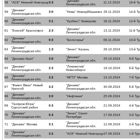
"Динамо"
58
"АСК" Нижний Новгород
0:3
11.12.2024
16-й Ту
Ленинградксая обл.
"Динамо"
59
3:0
"Нова" Новокуйбышевск
28.11.2024
14-й Ту
Ленинградксая обл.
"Динамо"
60
3:1
"Кузбасс" Кемерово
18.11.2024
12-й Ту
Ленинградксая обл.
"Динамо"
61
"Енисей" Красноярск
2:3
13.11.2024
11-й Ту
Ленинградксая обл.
"Динамо"
62
0:3
"Белогорье"
06.11.2024
10-й Ту
Ленинградксая обл.
"Динамо"
63
1:3
"Зенит" Казань
28.10.2024
13-й Ту
Ленинградксая обл.
"Динамо"
64
"Динамо-Урал"
3:0
25.10.2024
9-й Тур
Ленинградксая обл.
"Динамо"
"Локомотив"
65
2:3
19.10.2024
8-й Тур
Ленинградксая обл.
Новосибирск
"Динамо"
66
3:2
"МГТУ" Москва
13.10.2024
7-й Тур
Ленинградксая обл.
"Факел Ямал" Новый
"Динамо"
67
3:2
30.09.2024
6-й Тур
Уренгой
Ленинградксая обл.
"Динамо"
68
3:0
"Нефтяник"
25.09.2024
5-й Тур
Ленинградксая обл.
"Газпром-Югра"
"Динамо"
69
0:3
21.09.2024
4-й Тур
Сургутский район
Ленинградксая обл.
"Динамо"
"Зенит" Санкт-
70
0:3
17.09.2024
3-й Тур
Ленинградксая обл.
Петербург
"Динамо"
71
"Динамо" Москва
3:1
12.09.2024
2-й Тур
Ленинградксая обл.
"Динамо"
72
3:2
"АСК" Нижний Новгород
07.09.2024
1-й Тур
Ленинградксая обл.