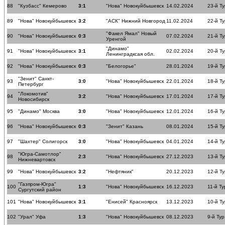
88
"Кузбасс" Кемерово
3:1
"Нова" Новокуйбышевск
14.02.2024
23-й Ту
89
"Нова" Новокуйбышевск
3:2
"АСК" Нижний Новгород
11.02.2024
22-й Ту
"Факел Ямал" Новый
90
"Нова" Новокуйбышевск
0:3
07.02.2024
21-й Ту
Уренгой
"Динамо"
91
"Нова" Новокуйбышевск
3:1
02.02.2024
20-й Ту
Ленинградксая обл.
92
"Нова" Новокуйбышевск
0:3
"Белогорье"
28.01.2024
19-й Ту
"Зенит" Санкт-
93
3:0
"Нова" Новокуйбышевск
22.01.2024
18-й Ту
Петербург
"Локомотив"
94
3:2
"Нова" Новокуйбышевск
17.01.2024
17-й Ту
Новосибирск
95
"Динамо" Москва
3:0
"Нова" Новокуйбышевск
12.01.2024
16-й Ту
96
"Нова" Новокуйбышевск
0:3
"Зенит" Казань
08.01.2024
15-й Ту
97
"Шахтер" Солигорск
3:0
"Нова" Новокуйбышевск
04.01.2024
14-й Ту
"Югра-Самотлор"
98
2:3
"Нова" Новокуйбышевск
27.12.2023
13-й Ту
Нижневартовск
99
"Нова" Новокуйбышевск
3:2
"Нефтяник"
20.12.2023
12-й Ту
"Газпром-Югра"
100
1:3
"Нова" Новокуйбышевск
16.12.2023
11-й Ту
Сургутский район
101
"Нова" Новокуйбышевск
3:1
"Енисей" Красноярск
13.12.2023
10-й Ту
102
"Урал" Уфа
1:3
"Нова" Новокуйбышевск
08.12.2023
9-й Тур