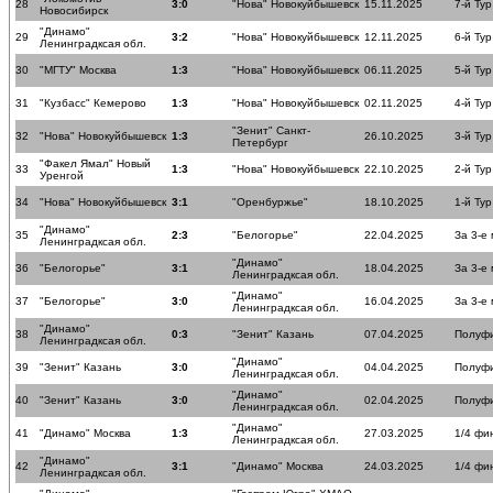
28
3:0
"Нова" Новокуйбышевск
15.11.2025
7-й Тур
Новосибирск
"Динамо"
29
3:2
"Нова" Новокуйбышевск
12.11.2025
6-й Тур
Ленинградксая обл.
30
"МГТУ" Москва
1:3
"Нова" Новокуйбышевск
06.11.2025
5-й Тур
31
"Кузбасс" Кемерово
1:3
"Нова" Новокуйбышевск
02.11.2025
4-й Тур
"Зенит" Санкт-
32
"Нова" Новокуйбышевск
1:3
26.10.2025
3-й Тур
Петербург
"Факел Ямал" Новый
33
1:3
"Нова" Новокуйбышевск
22.10.2025
2-й Тур
Уренгой
34
"Нова" Новокуйбышевск
3:1
"Оренбуржье"
18.10.2025
1-й Тур
"Динамо"
35
2:3
"Белогорье"
22.04.2025
За 3-е
Ленинградксая обл.
"Динамо"
36
"Белогорье"
3:1
18.04.2025
За 3-е
Ленинградксая обл.
"Динамо"
37
"Белогорье"
3:0
16.04.2025
За 3-е
Ленинградксая обл.
"Динамо"
38
0:3
"Зенит" Казань
07.04.2025
Полуф
Ленинградксая обл.
"Динамо"
39
"Зенит" Казань
3:0
04.04.2025
Полуф
Ленинградксая обл.
"Динамо"
40
"Зенит" Казань
3:0
02.04.2025
Полуф
Ленинградксая обл.
"Динамо"
41
"Динамо" Москва
1:3
27.03.2025
1/4 фи
Ленинградксая обл.
"Динамо"
42
3:1
"Динамо" Москва
24.03.2025
1/4 фи
Ленинградксая обл.