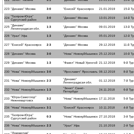
223
"Динамо" Москва
3:0
"Енисей" Красноярск
21.01.2019
15-й Ту
"Газпром-Югра"
224
3:0
"Динамо" Москва
13.01.2019
14-й Ту
Сургутский район
"Динамо"
225
1:3
"Динамо" Москва
09.01.2019
13-й Ту
Ленинградксая обл.
226
"Урал" Уфа
1:3
"Динамо" Москва
05.01.2019
12-й Ту
227
"Енисей" Красноярск
2:3
"Динамо" Москва
29.12.2018
11-й Ту
228
"Динамо" Москва
3:0
"Нова" Новокуйбышевск
25.12.2018
10-й Ту
229
"Динамо" Москва
1:3
"Факел" Новый Уренгой
21.12.2018
9-й Тур
230
"Нова" Новокуйбышевск
3:0
"Ярославич" Ярославль
08.12.2018
8-й Тур
"Динамо"
231
"Нова" Новокуйбышевск
2:3
01.12.2018
7-й Тур
Ленинградксая обл.
"Зенит" Санкт-
232
"Нова" Новокуйбышевск
1:3
24.11.2018
6-й Тур
Петербург
"Югра-Самотлор"
233
3:2
"Нова" Новокуйбышевск
17.11.2018
5-й Тур
Нижневартовск
234
"Нова" Новокуйбышевск
3:1
"Енисей" Красноярск
10.11.2018
4-й Тур
"Газпром-Югра"
235
0:3
"Нова" Новокуйбышевск
27.10.2018
3-й Тур
Сургутский район
236
"Нова" Новокуйбышевск
2:3
"Урал" Уфа
21.10.2018
2-й Тур
"Локомотив"