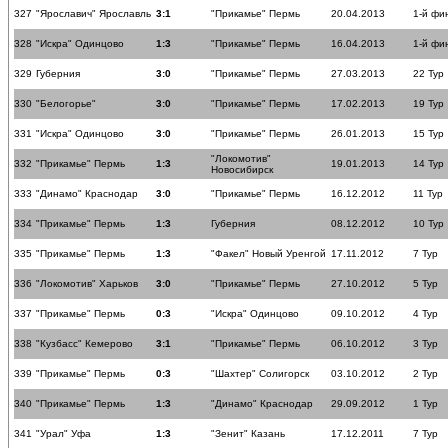
327
"Ярославич" Ярославль
3:1
"Прикамье" Пермь
20.04.2013
1-й фи
328
"Искра" Одинцово
1:3
"Прикамье" Пермь
16.04.2013
1-й фи
329
Губерния
3:0
"Прикамье" Пермь
27.03.2013
22 Тур
330
"Белогорье"
3:0
"Прикамье" Пермь
17.02.2013
19 Тур
331
"Искра" Одинцово
3:0
"Прикамье" Пермь
26.01.2013
15 Тур
"Локомотив"
332
"Прикамье" Пермь
1:3
19.01.2013
14 Тур
Новосибирск
333
"Динамо" Краснодар
3:0
"Прикамье" Пермь
16.12.2012
11 Тур
334
"Прикамье" Пермь
1:3
Губерния
08.12.2012
10 Тур
335
"Прикамье" Пермь
1:3
"Факел" Новый Уренгой
17.11.2012
7 Тур
336
"Локомотив" Харьков
3:0
"Прикамье" Пермь
27.10.2012
5 Тур
337
"Прикамье" Пермь
0:3
"Искра" Одинцово
09.10.2012
4 Тур
338
"Кузбасс" Кемерово
3:1
"Прикамье" Пермь
06.10.2012
3 Тур
339
"Прикамье" Пермь
0:3
"Шахтер" Солигорск
03.10.2012
2 Тур
340
"Прикамье" Пермь
1:3
"Динамо" Краснодар
29.09.2012
1 Тур
341
"Урал" Уфа
1:3
"Зенит" Казань
17.12.2011
7 Тур