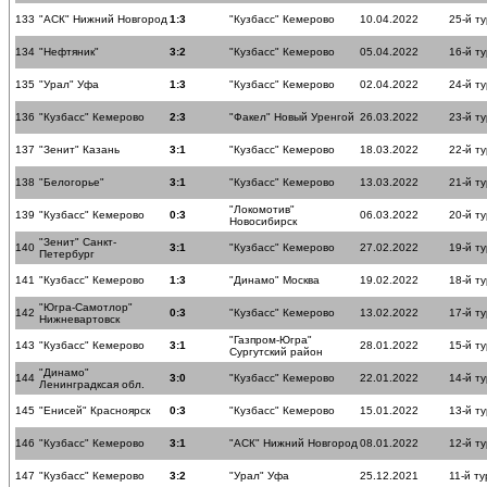
133
"АСК" Нижний Новгород
1:3
"Кузбасс" Кемерово
10.04.2022
25-й ту
134
"Нефтяник"
3:2
"Кузбасс" Кемерово
05.04.2022
16-й ту
135
"Урал" Уфа
1:3
"Кузбасс" Кемерово
02.04.2022
24-й ту
136
"Кузбасс" Кемерово
2:3
"Факел" Новый Уренгой
26.03.2022
23-й ту
137
"Зенит" Казань
3:1
"Кузбасс" Кемерово
18.03.2022
22-й ту
138
"Белогорье"
3:1
"Кузбасс" Кемерово
13.03.2022
21-й ту
"Локомотив"
139
"Кузбасс" Кемерово
0:3
06.03.2022
20-й ту
Новосибирск
"Зенит" Санкт-
140
3:1
"Кузбасс" Кемерово
27.02.2022
19-й ту
Петербург
141
"Кузбасс" Кемерово
1:3
"Динамо" Москва
19.02.2022
18-й ту
"Югра-Самотлор"
142
0:3
"Кузбасс" Кемерово
13.02.2022
17-й ту
Нижневартовск
"Газпром-Югра"
143
"Кузбасс" Кемерово
3:1
28.01.2022
15-й ту
Сургутский район
"Динамо"
144
3:0
"Кузбасс" Кемерово
22.01.2022
14-й ту
Ленинградксая обл.
145
"Енисей" Красноярск
0:3
"Кузбасс" Кемерово
15.01.2022
13-й ту
146
"Кузбасс" Кемерово
3:1
"АСК" Нижний Новгород
08.01.2022
12-й ту
147
"Кузбасс" Кемерово
3:2
"Урал" Уфа
25.12.2021
11-й ту