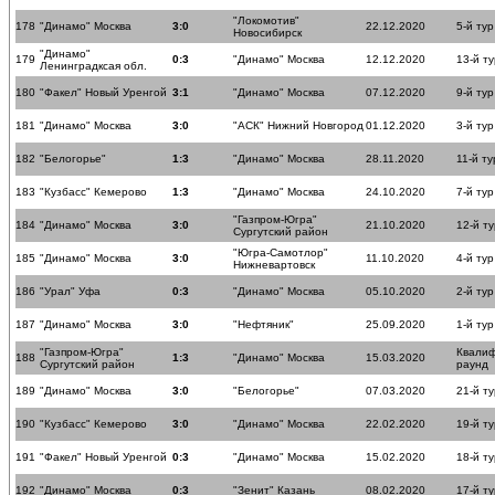
"Локомотив"
178
"Динамо" Москва
3:0
22.12.2020
5-й тур
Новосибирск
"Динамо"
179
0:3
"Динамо" Москва
12.12.2020
13-й ту
Ленинградксая обл.
180
"Факел" Новый Уренгой
3:1
"Динамо" Москва
07.12.2020
9-й тур
181
"Динамо" Москва
3:0
"АСК" Нижний Новгород
01.12.2020
3-й тур
182
"Белогорье"
1:3
"Динамо" Москва
28.11.2020
11-й ту
183
"Кузбасс" Кемерово
1:3
"Динамо" Москва
24.10.2020
7-й тур
"Газпром-Югра"
184
"Динамо" Москва
3:0
21.10.2020
12-й ту
Сургутский район
"Югра-Самотлор"
185
"Динамо" Москва
3:0
11.10.2020
4-й тур
Нижневартовск
186
"Урал" Уфа
0:3
"Динамо" Москва
05.10.2020
2-й тур
187
"Динамо" Москва
3:0
"Нефтяник"
25.09.2020
1-й тур
"Газпром-Югра"
Квали
188
1:3
"Динамо" Москва
15.03.2020
Сургутский район
раунд
189
"Динамо" Москва
3:0
"Белогорье"
07.03.2020
21-й ту
190
"Кузбасс" Кемерово
3:0
"Динамо" Москва
22.02.2020
19-й ту
191
"Факел" Новый Уренгой
0:3
"Динамо" Москва
15.02.2020
18-й ту
192
"Динамо" Москва
0:3
"Зенит" Казань
08.02.2020
17-й ту