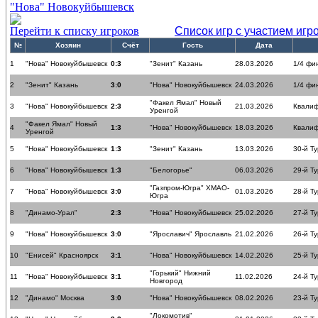
"Нова" Новокуйбышевск
Перейти к списку игроков
Список игр с участием игр
№
Хозяин
Счёт
Гость
Дата
1
"Нова" Новокуйбышевск
0:3
"Зенит" Казань
28.03.2026
1/4 фи
2
"Зенит" Казань
3:0
"Нова" Новокуйбышевск
24.03.2026
1/4 фи
"Факел Ямал" Новый
3
"Нова" Новокуйбышевск
2:3
21.03.2026
Квалиф
Уренгой
"Факел Ямал" Новый
4
1:3
"Нова" Новокуйбышевск
18.03.2026
Квалиф
Уренгой
5
"Нова" Новокуйбышевск
1:3
"Зенит" Казань
13.03.2026
30-й Ту
6
"Нова" Новокуйбышевск
1:3
"Белогорье"
06.03.2026
29-й Ту
"Газпром-Югра" ХМАО-
7
"Нова" Новокуйбышевск
3:0
01.03.2026
28-й Ту
Югра
8
"Динамо-Урал"
2:3
"Нова" Новокуйбышевск
25.02.2026
27-й Ту
9
"Нова" Новокуйбышевск
3:0
"Ярославич" Ярославль
21.02.2026
26-й Ту
10
"Енисей" Красноярск
3:1
"Нова" Новокуйбышевск
14.02.2026
25-й Ту
"Горький" Нижний
11
"Нова" Новокуйбышевск
3:1
11.02.2026
24-й Ту
Новгород
12
"Динамо" Москва
3:0
"Нова" Новокуйбышевск
08.02.2026
23-й Ту
"Локомотив"