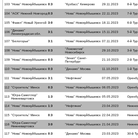
103
"Нова" Новокуйбышевск
0:3
"Кузбасс" Кемерово
29.11.2023
8-й Тур
104
"АСК" Нижний Новгород
0:3
"Нова" Новокуйбышевск
22.11.2023
7-й Тур
105
"Факел" Новый Уренгой
3:0
"Нова" Новокуйбышевск
18.11.2023
6-й Тур
"Динамо"
106
3:1
"Нова" Новокуйбышевск
15.11.2023
5-й Тур
Ленинградксая обл.
107
"Белогорье"
3:1
"Нова" Новокуйбышевск
07.11.2023
4-й Тур
"Локомотив"
108
"Нова" Новокуйбышевск
0:3
29.10.2023
3-й Тур
Новосибирск
"Зенит" Санкт-
109
"Нова" Новокуйбышевск
0:3
21.10.2023
2-й Тур
Петербург
110
"Нова" Новокуйбышевск
0:3
"Динамо" Москва
11.10.2023
1-й Тур
111
"Нова" Новокуйбышевск
3:1
"Нефтяник"
07.05.2023
Оренб
112
"Строитель" Минск
0:3
"Нова" Новокуйбышевск
06.05.2023
Оренб
"Югра-Самотлор"
113
1:3
"Нова" Новокуйбышевск
05.05.2023
Оренб
Нижневартовск
114
"Нова" Новокуйбышевск
1:3
"Нефтяник"
23.04.2023
Нижнев
115
"Строитель" Минск
0:3
"Нова" Новокуйбышевск
22.04.2023
Нижнев
"Югра-Самотлор"
116
3:0
"Нова" Новокуйбышевск
21.04.2023
Нижнев
Нижневартовск
117
"Нова" Новокуйбышевск
0:3
"Динамо" Москва
23.03.2023
30-й Ту