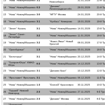
13
"Нова" Новокуйбышевск
3:2
31.01.2026
22-й Ту
Новосибирск
"Динамо"
14
"Нова" Новокуйбышевск
0:3
28.01.2026
21-й Ту
Ленинградксая обл.
15
"Нова" Новокуйбышевск
3:0
"МГТУ" Москва
24.01.2026
20-й Ту
16
"Нова" Новокуйбышевск
3:1
"Кузбасс" Кемерово
18.01.2026
19-й Ту
17
"Зенит" Казань
3:1
"Нова" Новокуйбышевск
14.01.2026
15-й Ту
"Зенит" Санкт-
18
3:2
"Нова" Новокуйбышевск
11.01.2026
18-й Ту
Петербург
"Факел Ямал" Новый
19
"Нова" Новокуйбышевск
3:2
08.01.2026
17-й Ту
Уренгой
20
"Оренбуржье"
1:3
"Нова" Новокуйбышевск
05.01.2026
16-й Ту
21
"Белогорье"
3:1
"Нова" Новокуйбышевск
20.12.2025
14-й Ту
"Газпром-Югра" ХМАО-
22
0:3
"Нова" Новокуйбышевск
14.12.2025
13-й Ту
Югра
23
"Нова" Новокуйбышевск
3:1
"Динамо-Урал"
10.12.2025
12-й Ту
24
"Ярославич" Ярославль
3:1
"Нова" Новокуйбышевск
06.12.2025
11-й Ту
25
"Нова" Новокуйбышевск
1:3
"Енисей" Красноярск
30.11.2025
10-й Ту
"Горький" Нижний
26
2:3
"Нова" Новокуйбышевск
27.11.2025
9-й Тур
Новгород
27
"Нова" Новокуйбышевск
2:3
"Динамо" Москва
19.11.2025
8-й Тур
"Локомотив"