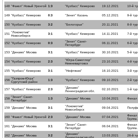
148
"Факел" Новый Уренгой
1:3
"Кузбасс" Кемерово
19.12.2021
10-й ту
149
"Кузбасс" Кемерово
0:3
"Зенит" Казань
05.12.2021
9-й тур
150
"Кузбасс" Кемерово
3:2
"Белогорье"
20.11.2021
8-й тур
"Локомотив"
151
3:1
"Кузбасс" Кемерово
14.11.2021
7-й тур
Новосибирск
"Зенит" Санкт-
152
"Кузбасс" Кемерово
0:3
06.11.2021
6-й тур
Петербург
153
"Динамо" Москва
3:1
"Кузбасс" Кемерово
30.10.2021
5-й тур
"Югра-Самотлор"
154
"Кузбасс" Кемерово
2:3
23.10.2021
4-й тур
Нижневартовск
155
"Кузбасс" Кемерово
3:1
"Нефтяник"
16.10.2021
3-й тур
"Газпром-Югра"
156
1:3
"Кузбасс" Кемерово
09.10.2021
2-й тур
Сургутский район
"Динамо"
157
"Кузбасс" Кемерово
2:3
02.10.2021
1-й тур
Ленинградксая обл.
"Зенит" Санкт-
158
1:3
"Динамо" Москва
10.04.2021
Финал
Петербург
"Локомотив"
159
"Динамо" Москва
3:1
09.04.2021
Полуф
Новосибирск
Финал
160
"Факел" Новый Уренгой
2:3
"Динамо" Москва
07.04.2021
Группа
"Зенит" Санкт-
Финал
161
"Динамо" Москва
3:1
06.04.2021
Петербург
Группа
"Динамо"
162
"Динамо" Москва
3:2
13.03.2021
26-й ту
Ленинградксая обл.