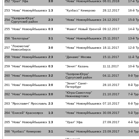
252
"Урал" Уфа
3:0
"Нова" Новокуйбышевск
06.01.2018
17-й Ту
253
"Нова" Новокуйбышевск
1:3
"Кузбасс" Кемерово
28.12.2017
16-й Ту
"Газпром-Югра"
254
2:3
"Нова" Новокуйбышевск
24.12.2017
15-й Ту
Сургутский район
255
"Нова" Новокуйбышевск
0:3
"Факел" Новый Уренгой
09.12.2017
14-й Ту
256
"Белогорье"
3:1
"Нова" Новокуйбышевск
25.11.2017
13-й Ту
"Локомотив"
257
3:0
"Нова" Новокуйбышевск
18.11.2017
12-й Ту
Новосибирск
258
"Нова" Новокуйбышевск
2:3
"Динамо" Москва
15.11.2017
11-й Ту
259
"Нова" Новокуйбышевск
0:3
"Зенит" Казань
11.11.2017
10-й Ту
"Газпром-Югра"
260
"Нова" Новокуйбышевск
3:2
04.11.2017
9-й Тур
Сургутский район
"Зенит" Санкт-
261
"Нова" Новокуйбышевск
3:0
28.10.2017
8-й Тур
Петербург
"Югра-Самотлор"
262
"Нова" Новокуйбышевск
3:0
21.10.2017
7-й Тур
Нижневартовск
263
"Ярославич" Ярославль
2:3
"Нова" Новокуйбышевск
07.10.2017
6-й Тур
264
"Енисей" Красноярск
1:3
"Нова" Новокуйбышевск
30.09.2017
5-й Тур
265
"Нова" Новокуйбышевск
1:3
"Урал" Уфа
27.09.2017
4-й Тур
266
"Кузбасс" Кемерово
3:1
"Нова" Новокуйбышевск
23.09.2017
3-й Тур