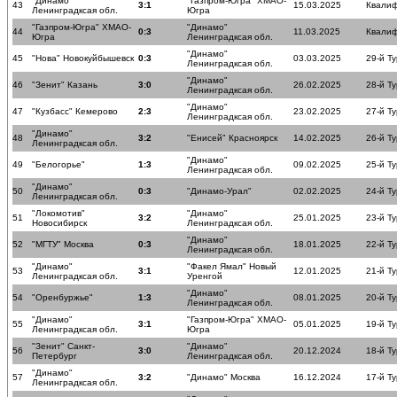
"Динамо"
"Газпром-Югра" ХМАО-
43
3:1
15.03.2025
Квалиф
Ленинградксая обл.
Югра
"Газпром-Югра" ХМАО-
"Динамо"
44
0:3
11.03.2025
Квалиф
Югра
Ленинградксая обл.
"Динамо"
45
"Нова" Новокуйбышевск
0:3
03.03.2025
29-й Ту
Ленинградксая обл.
"Динамо"
46
"Зенит" Казань
3:0
26.02.2025
28-й Ту
Ленинградксая обл.
"Динамо"
47
"Кузбасс" Кемерово
2:3
23.02.2025
27-й Ту
Ленинградксая обл.
"Динамо"
48
3:2
"Енисей" Красноярск
14.02.2025
26-й Ту
Ленинградксая обл.
"Динамо"
49
"Белогорье"
1:3
09.02.2025
25-й Ту
Ленинградксая обл.
"Динамо"
50
0:3
"Динамо-Урал"
02.02.2025
24-й Ту
Ленинградксая обл.
"Локомотив"
"Динамо"
51
3:2
25.01.2025
23-й Ту
Новосибирск
Ленинградксая обл.
"Динамо"
52
"МГТУ" Москва
0:3
18.01.2025
22-й Ту
Ленинградксая обл.
"Динамо"
"Факел Ямал" Новый
53
3:1
12.01.2025
21-й Ту
Ленинградксая обл.
Уренгой
"Динамо"
54
"Оренбуржье"
1:3
08.01.2025
20-й Ту
Ленинградксая обл.
"Динамо"
"Газпром-Югра" ХМАО-
55
3:1
05.01.2025
19-й Ту
Ленинградксая обл.
Югра
"Зенит" Санкт-
"Динамо"
56
3:0
20.12.2024
18-й Ту
Петербург
Ленинградксая обл.
"Динамо"
57
3:2
"Динамо" Москва
16.12.2024
17-й Ту
Ленинградксая обл.