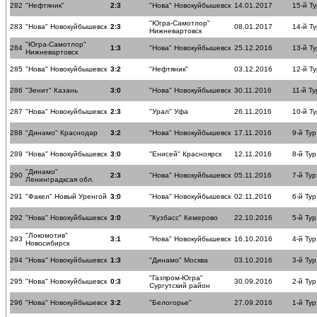
282
"Нефтяник"
2:3
"Нова" Новокуйбышевск
14.01.2017
15-й Ту
"Югра-Самотлор"
283
"Нова" Новокуйбышевск
2:3
08.01.2017
14-й Ту
Нижневартовск
"Югра-Самотлор"
284
1:3
"Нова" Новокуйбышевск
25.12.2016
13-й Ту
Нижневартовск
285
"Нова" Новокуйбышевск
3:2
"Нефтяник"
03.12.2016
12-й Ту
286
"Зенит" Казань
3:0
"Нова" Новокуйбышевск
30.11.2016
11-й Ту
287
"Нова" Новокуйбышевск
2:3
"Урал" Уфа
26.11.2016
10-й Ту
288
"Динамо" Краснодар
3:2
"Нова" Новокуйбышевск
17.11.2016
9-й Тур
289
"Нова" Новокуйбышевск
3:0
"Енисей" Красноярск
12.11.2016
8-й Тур
"Динамо"
290
2:3
"Нова" Новокуйбышевск
05.11.2016
7-й Тур
Ленинградксая обл.
291
"Факел" Новый Уренгой
3:0
"Нова" Новокуйбышевск
02.11.2016
6-й Тур
292
"Нова" Новокуйбышевск
3:0
"Кузбасс" Кемерово
22.10.2016
5-й Тур
"Локомотив"
293
3:1
"Нова" Новокуйбышевск
16.10.2016
4-й Тур
Новосибирск
294
"Нова" Новокуйбышевск
1:3
"Динамо" Москва
03.10.2016
3-й Тур
"Газпром-Югра"
295
"Нова" Новокуйбышевск
0:3
30.09.2016
2-й Тур
Сургутский район
296
"Нова" Новокуйбышевск
3:2
"Белогорье"
27.09.2016
1-й Тур