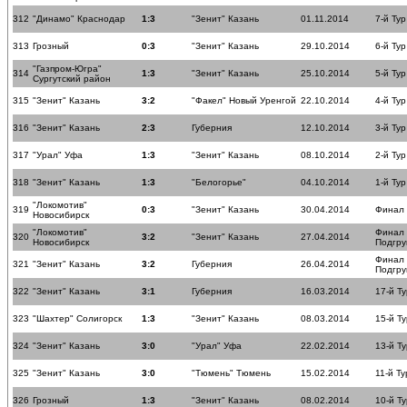
312
"Динамо" Краснодар
1:3
"Зенит" Казань
01.11.2014
7-й Тур
313
Грозный
0:3
"Зенит" Казань
29.10.2014
6-й Тур
"Газпром-Югра"
314
1:3
"Зенит" Казань
25.10.2014
5-й Тур
Сургутский район
315
"Зенит" Казань
3:2
"Факел" Новый Уренгой
22.10.2014
4-й Тур
316
"Зенит" Казань
2:3
Губерния
12.10.2014
3-й Тур
317
"Урал" Уфа
1:3
"Зенит" Казань
08.10.2014
2-й Тур
318
"Зенит" Казань
1:3
"Белогорье"
04.10.2014
1-й Тур
"Локомотив"
319
0:3
"Зенит" Казань
30.04.2014
Финал
Новосибирск
"Локомотив"
Финал
320
3:2
"Зенит" Казань
27.04.2014
Новосибирск
Подгру
Финал
321
"Зенит" Казань
3:2
Губерния
26.04.2014
Подгру
322
"Зенит" Казань
3:1
Губерния
16.03.2014
17-й Ту
323
"Шахтер" Солигорск
1:3
"Зенит" Казань
08.03.2014
15-й Ту
324
"Зенит" Казань
3:0
"Урал" Уфа
22.02.2014
13-й Ту
325
"Зенит" Казань
3:0
"Тюмень" Тюмень
15.02.2014
11-й Ту
326
Грозный
1:3
"Зенит" Казань
08.02.2014
10-й Ту