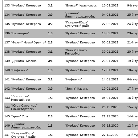
133
"Кузбасс" Кемерово
3:1
"Енисей" Красноярск
10.03.2021
9-й тур
"Динамо"
134
"Кузбасс" Кемерово
3:0
04.03.2021
25-й ту
Ленинградксая обл.
"Газпром-Югра"
135
"Кузбасс" Кемерово
3:2
27.02.2021
24-й ту
Сургутский район
136
"Белогорье"
1:3
"Кузбасс" Кемерово
16.02.2021
23-й ту
137
"Факел" Новый Уренгой
2:3
"Кузбасс" Кемерово
05.02.2021
21-й ту
"Зенит" Санкт-
138
"Кузбасс" Кемерово
3:1
30.01.2021
20-й ту
Петербург
139
"Динамо" Москва
3:1
"Кузбасс" Кемерово
23.01.2021
19-й ту
140
"Нефтяник"
1:3
"Кузбасс" Кемерово
17.01.2021
18-й ту
141
"Кузбасс" Кемерово
3:1
"Нефтяник"
14.01.2021
6-й тур
142
"Кузбасс" Кемерово
3:0
"Зенит" Казань
10.01.2021
17-й ту
"Локомотив"
143
1:3
"Кузбасс" Кемерово
06.01.2021
16-й ту
Новосибирск
"Югра-Самотлор"
144
3:1
"Кузбасс" Кемерово
25.12.2020
15-й ту
Нижневартовск
145
"Урал" Уфа
2:3
"Кузбасс" Кемерово
21.12.2020
14-й ту
"Динамо"
146
1:3
"Кузбасс" Кемерово
07.12.2020
12-й ту
Ленинградксая обл.
"Газпром-Югра"
147
1:3
"Кузбасс" Кемерово
27.11.2020
11-й ту
Сургутский район