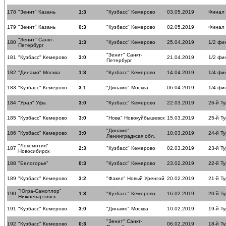
178
"Зенит" Казань
1:3
"Кузбасс" Кемерово
03.05.2019
Финал
179
"Зенит" Казань
0:3
"Кузбасс" Кемерово
02.05.2019
Финал
"Зенит" Санкт-
180
1:3
"Кузбасс" Кемерово
25.04.2019
1/2 фи
Петербург
"Зенит" Санкт-
181
"Кузбасс" Кемерово
3:0
21.04.2019
1/2 фи
Петербург
182
"Динамо" Москва
1:3
"Кузбасс" Кемерово
14.04.2019
1/4 фи
183
"Кузбасс" Кемерово
3:1
"Динамо" Москва
06.04.2019
1/4 фи
184
"Урал" Уфа
3:0
"Кузбасс" Кемерово
22.03.2019
26-й Ту
185
"Кузбасс" Кемерово
3:0
"Нова" Новокуйбышевск
15.03.2019
25-й Ту
"Динамо"
186
"Кузбасс" Кемерово
3:0
10.03.2019
24-й Ту
Ленинградксая обл.
"Локомотив"
187
2:3
"Кузбасс" Кемерово
02.03.2019
23-й Ту
Новосибирск
188
"Белогорье"
0:3
"Кузбасс" Кемерово
23.02.2019
22-й Ту
189
"Кузбасс" Кемерово
3:2
"Факел" Новый Уренгой
20.02.2019
21-й Ту
"Югра-Самотлор"
190
1:3
"Кузбасс" Кемерово
16.02.2019
20-й Ту
Нижневартовск
191
"Кузбасс" Кемерово
3:0
"Динамо" Москва
10.02.2019
19-й Ту
"Зенит" Санкт-
192
"Кузбасс" Кемерово
0:3
06.02.2019
18-й Ту