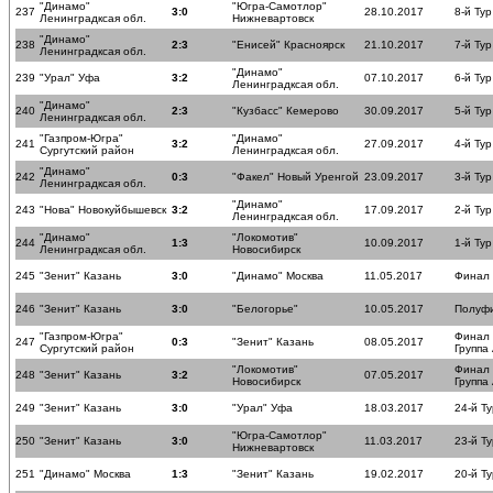
"Динамо"
"Югра-Самотлор"
237
3:0
28.10.2017
8-й Тур
Ленинградксая обл.
Нижневартовск
"Динамо"
238
2:3
"Енисей" Красноярск
21.10.2017
7-й Тур
Ленинградксая обл.
"Динамо"
239
"Урал" Уфа
3:2
07.10.2017
6-й Тур
Ленинградксая обл.
"Динамо"
240
2:3
"Кузбасс" Кемерово
30.09.2017
5-й Тур
Ленинградксая обл.
"Газпром-Югра"
"Динамо"
241
3:2
27.09.2017
4-й Тур
Сургутский район
Ленинградксая обл.
"Динамо"
242
0:3
"Факел" Новый Уренгой
23.09.2017
3-й Тур
Ленинградксая обл.
"Динамо"
243
"Нова" Новокуйбышевск
3:2
17.09.2017
2-й Тур
Ленинградксая обл.
"Динамо"
"Локомотив"
244
1:3
10.09.2017
1-й Тур
Ленинградксая обл.
Новосибирск
245
"Зенит" Казань
3:0
"Динамо" Москва
11.05.2017
Финал
246
"Зенит" Казань
3:0
"Белогорье"
10.05.2017
Полуф
"Газпром-Югра"
Финал
247
0:3
"Зенит" Казань
08.05.2017
Сургутский район
Группа
"Локомотив"
Финал
248
"Зенит" Казань
3:2
07.05.2017
Новосибирск
Группа
249
"Зенит" Казань
3:0
"Урал" Уфа
18.03.2017
24-й Ту
"Югра-Самотлор"
250
"Зенит" Казань
3:0
11.03.2017
23-й Ту
Нижневартовск
251
"Динамо" Москва
1:3
"Зенит" Казань
19.02.2017
20-й Ту