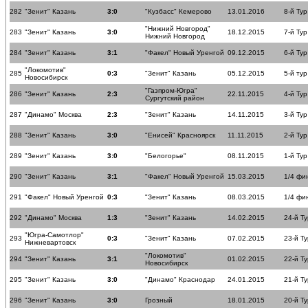
282
"Зенит" Казань
3:0
"Кузбасс" Кемерово
13.01.2016
8-й Тур
"Нижний Новгород"
283
"Зенит" Казань
3:0
18.12.2015
7-й Тур
Нижний Новгород
284
"Зенит" Казань
3:1
"Факел" Новый Уренгой
09.12.2015
6-й Тур
"Локомотив"
285
0:3
"Зенит" Казань
05.12.2015
5-й тур
Новосибирск
"Газпром-Югра"
286
"Зенит" Казань
2:3
22.11.2015
4-й Тур
Сургутский район
287
"Динамо" Москва
2:3
"Зенит" Казань
14.11.2015
3-й Тур
288
"Зенит" Казань
3:0
"Енисей" Красноярск
11.11.2015
2-й Тур
289
"Зенит" Казань
3:0
"Белогорье"
08.11.2015
1-й Тур
290
"Зенит" Казань
3:1
"Факел" Новый Уренгой
15.03.2015
1/4 фи
291
"Факел" Новый Уренгой
0:3
"Зенит" Казань
08.03.2015
1/4 фи
292
"Динамо" Москва
1:3
"Зенит" Казань
14.02.2015
24-й Ту
"Югра-Самотлор"
293
0:3
"Зенит" Казань
07.02.2015
23-й Ту
Нижневартовск
"Локомотив"
294
"Зенит" Казань
3:1
01.02.2015
22-й Ту
Новосибирск
295
"Зенит" Казань
3:0
"Динамо" Краснодар
24.01.2015
21-й Ту
296
"Зенит" Казань
3:0
Грозный
18.01.2015
20-й Ту