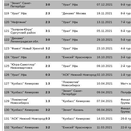
"Зенит" Санкт-
118
3:0
"Урал" Уфа
07.12.2021
9-й тур
Петербург
119
"Урал" Уфа
2:3
"Динамо" Москва
19.11.2021
8-й тур
120
"Нефтяник"
2:3
"Урал" Уфа
13.11.2021
7-й тур
"Газпром-Югра"
121
3:1
"Урал" Уфа
05.11.2021
6-й тур
Сургутский район
"Динамо"
122
3:0
"Урал" Уфа
29.10.2021
5-й тур
Ленинградксая обл.
123
"Факел" Новый Уренгой
3:2
"Урал" Уфа
23.10.2021
4-й тур
124
"Урал" Уфа
2:3
"Енисей" Красноярск
16.10.2021
3-й тур
"Югра-Самотлор"
125
2:3
"Урал" Уфа
09.10.2021
2-й тур
Нижневартовск
126
"Урал" Уфа
0:3
"АСК" Нижний Новгород
02.10.2021
1-й тур
"Локомотив"
127
"Кузбасс" Кемерово
1:3
10.04.2021
Матч з
Новосибирск
"Зенит" Санкт-
128
"Кузбасс" Кемерово
2:3
09.04.2021
Полуф
Петербург
"Локомотив"
Финал
129
1:3
"Кузбасс" Кемерово
07.04.2021
Новосибирск
Группа
Финал
130
"Кузбасс" Кемерово
3:2
"Зенит" Казань
06.04.2021
Группа
131
"АСК" Нижний Новгород
0:3
"Кузбасс" Кемерово
14.03.2021
26-й ту
132
"Кузбасс" Кемерово
3:2
"Енисей" Красноярск
11.03.2021
22-й ту