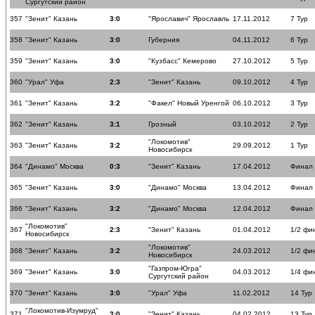
Сургутский район
357
"Зенит" Казань
3:0
"Ярославич" Ярославль
17.11.2012
7 Тур
358
"Зенит" Казань
3:0
Губерния
04.11.2012
6 Тур
359
"Зенит" Казань
3:0
"Кузбасс" Кемерово
27.10.2012
5 Тур
360
"Урал" Уфа
2:3
"Зенит" Казань
09.10.2012
4 Тур
361
"Зенит" Казань
3:2
"Факел" Новый Уренгой
06.10.2012
3 Тур
362
"Зенит" Казань
3:1
Грозный
03.10.2012
2 Тур
"Локомотив"
363
"Зенит" Казань
3:2
29.09.2012
1 Тур
Новосибирск
364
"Динамо" Москва
0:3
"Зенит" Казань
17.04.2012
Финал
365
"Зенит" Казань
3:0
"Динамо" Москва
13.04.2012
Финал
366
"Зенит" Казань
3:2
"Динамо" Москва
12.04.2012
Финал
"Локомотив"
367
2:3
"Зенит" Казань
01.04.2012
1/2 фи
Новосибирск
"Локомотив"
368
"Зенит" Казань
3:2
24.03.2012
1/2 фи
Новосибирск
"Газпром-Югра"
369
"Зенит" Казань
3:0
04.03.2012
1/4 фи
Сургутский район
370
"Зенит" Казань
3:0
"Урал" Уфа
11.02.2012
14 Тур
"Локомотив-Изумруд"
371
3:0
"Зенит" Казань
04.02.2012
13 Тур