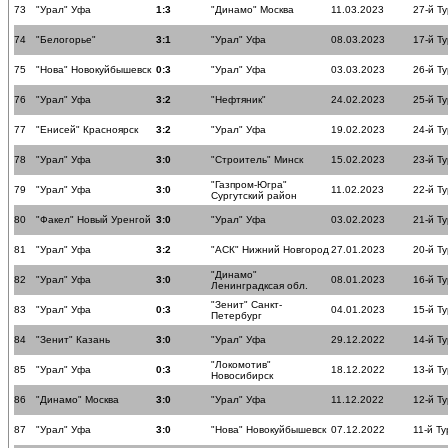
73
"Урал" Уфа
1:3
"Динамо" Москва
11.03.2023
27-й Ту
74
"Белогорье"
3:1
"Урал" Уфа
08.03.2023
17-й Ту
75
"Нова" Новокуйбышевск
0:3
"Урал" Уфа
03.03.2023
26-й Ту
76
"Урал" Уфа
3:2
"Нефтяник"
24.02.2023
25-й Ту
77
"Енисей" Красноярск
3:2
"Урал" Уфа
19.02.2023
24-й Ту
78
"Урал" Уфа
3:0
"Строитель" Минск
15.02.2023
23-й Ту
"Газпром-Югра"
79
"Урал" Уфа
3:0
11.02.2023
22-й Ту
Сургутский район
80
"Факел" Новый Уренгой
3:0
"Урал" Уфа
03.02.2023
21-й Ту
81
"Урал" Уфа
3:2
"АСК" Нижний Новгород
27.01.2023
20-й Ту
"Динамо"
82
"Урал" Уфа
3:0
08.01.2023
16-й Ту
Ленинградксая обл.
"Зенит" Санкт-
83
"Урал" Уфа
0:3
04.01.2023
15-й Ту
Петербург
84
"Зенит" Казань
3:0
"Урал" Уфа
29.12.2022
14-й Ту
"Локомотив"
85
"Урал" Уфа
0:3
18.12.2022
13-й Ту
Новосибирск
86
"Динамо" Москва
3:0
"Урал" Уфа
11.12.2022
12-й Ту
87
"Урал" Уфа
3:0
"Нова" Новокуйбышевск
07.12.2022
11-й Ту