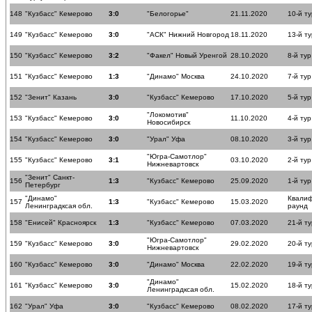
148
"Кузбасс" Кемерово
3:0
"Белогорье"
21.11.2020
10-й ту
149
"Кузбасс" Кемерово
3:0
"АСК" Нижний Новгород
18.11.2020
13-й ту
150
"Кузбасс" Кемерово
3:2
"Факел" Новый Уренгой
28.10.2020
8-й тур
151
"Кузбасс" Кемерово
1:3
"Динамо" Москва
24.10.2020
7-й тур
152
"Зенит" Казань
3:0
"Кузбасс" Кемерово
17.10.2020
5-й тур
"Локомотив"
153
"Кузбасс" Кемерово
3:0
11.10.2020
4-й тур
Новосибирск
154
"Кузбасс" Кемерово
3:0
"Урал" Уфа
08.10.2020
3-й тур
"Югра-Самотлор"
155
"Кузбасс" Кемерово
3:1
03.10.2020
2-й тур
Нижневартовск
"Зенит" Санкт-
156
1:3
"Кузбасс" Кемерово
25.09.2020
1-й тур
Петербург
"Динамо"
Квали
157
1:3
"Кузбасс" Кемерово
15.03.2020
Ленинградксая обл.
раунд
158
"Енисей" Красноярск
1:3
"Кузбасс" Кемерово
07.03.2020
21-й ту
"Югра-Самотлор"
159
"Кузбасс" Кемерово
3:0
29.02.2020
20-й ту
Нижневартовск
160
"Кузбасс" Кемерово
3:0
"Динамо" Москва
22.02.2020
19-й ту
"Динамо"
161
"Кузбасс" Кемерово
3:0
15.02.2020
18-й ту
Ленинградксая обл.
162
"Урал" Уфа
3:0
"Кузбасс" Кемерово
08.02.2020
17-й ту