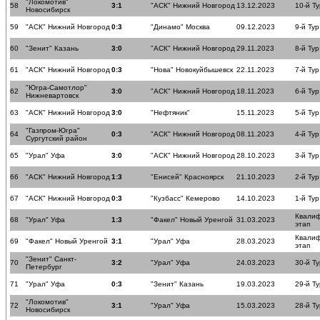
"Локомотив"
58
3:1
"АСК" Нижний Новгород
13.12.2023
10-й Ту
Новосибирск
59
"АСК" Нижний Новгород
0:3
"Динамо" Москва
09.12.2023
9-й Тур
60
"Зенит" Казань
3:0
"АСК" Нижний Новгород
29.11.2023
8-й Тур
61
"АСК" Нижний Новгород
0:3
"Нова" Новокуйбышевск
22.11.2023
7-й Тур
"Югра-Самотлор"
62
3:0
"АСК" Нижний Новгород
18.11.2023
6-й Тур
Нижневартовск
63
"АСК" Нижний Новгород
3:0
"Нефтяник"
15.11.2023
5-й Тур
"Газпром-Югра"
64
0:3
"АСК" Нижний Новгород
08.11.2023
4-й Тур
Сургутский район
65
"Урал" Уфа
3:0
"АСК" Нижний Новгород
28.10.2023
3-й Тур
66
"АСК" Нижний Новгород
1:3
"Енисей" Красноярск
21.10.2023
2-й Тур
67
"АСК" Нижний Новгород
0:3
"Кузбасс" Кемерово
14.10.2023
1-й Тур
Квали
68
"Урал" Уфа
1:3
"Факел" Новый Уренгой
31.03.2023
этап
Квали
69
"Факел" Новый Уренгой
3:1
"Урал" Уфа
28.03.2023
этап
"Зенит" Санкт-
70
3:2
"Урал" Уфа
24.03.2023
30-й Ту
Петербург
71
"Урал" Уфа
0:3
"Зенит" Казань
19.03.2023
29-й Ту
"Локомотив"
72
3:1
"Урал" Уфа
15.03.2023
28-й Ту
Новосибирск