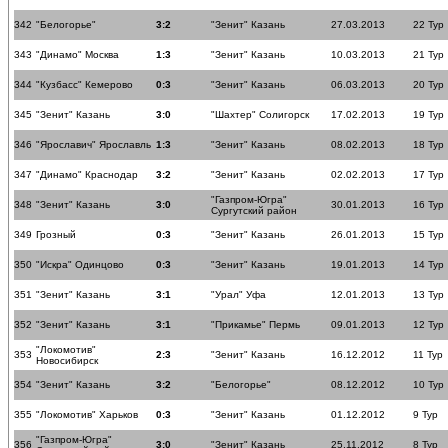
342
"Белогорье"
3:2
"Зенит" Казань
27.03.2013
22 Тур
343
"Динамо" Москва
1:3
"Зенит" Казань
10.03.2013
21 Тур
344
"Кузбасс" Кемерово
0:3
"Зенит" Казань
06.03.2013
20 Тур
345
"Зенит" Казань
3:0
"Шахтер" Солигорск
17.02.2013
19 Тур
346
"Ярославич" Ярославль
1:3
"Зенит" Казань
08.02.2013
18 Тур
347
"Динамо" Краснодар
3:2
"Зенит" Казань
02.02.2013
17 Тур
"Газпром-Югра"
348
"Зенит" Казань
3:0
30.01.2013
16 Тур
Сургутский район
349
Грозный
0:3
"Зенит" Казань
26.01.2013
15 Тур
350
"Искра" Одинцово
0:3
"Зенит" Казань
19.01.2013
14 Тур
351
"Зенит" Казань
3:1
"Урал" Уфа
12.01.2013
13 Тур
352
"Зенит" Казань
3:1
"Прикамье" Пермь
09.01.2013
12 Тур
"Локомотив"
353
2:3
"Зенит" Казань
16.12.2012
11 Тур
Новосибирск
354
"Зенит" Казань
3:2
"Белогорье"
08.12.2012
10 Тур
355
"Локомотив" Харьков
0:3
"Зенит" Казань
01.12.2012
9 Тур
"Газпром-Югра"
356
3:0
"Зенит" Казань
25.11.2012
8 Тур