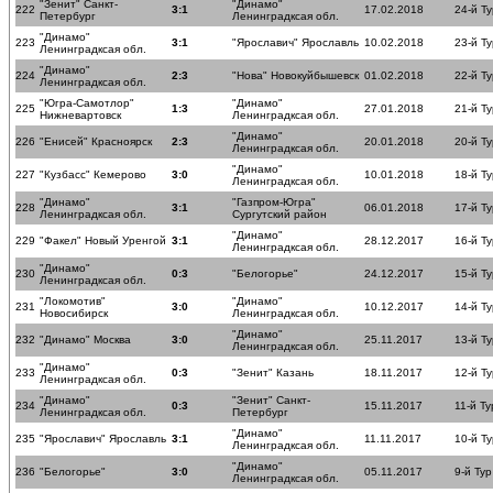
"Зенит" Санкт-
"Динамо"
222
3:1
17.02.2018
24-й Ту
Петербург
Ленинградксая обл.
"Динамо"
223
3:1
"Ярославич" Ярославль
10.02.2018
23-й Ту
Ленинградксая обл.
"Динамо"
224
2:3
"Нова" Новокуйбышевск
01.02.2018
22-й Ту
Ленинградксая обл.
"Югра-Самотлор"
"Динамо"
225
1:3
27.01.2018
21-й Ту
Нижневартовск
Ленинградксая обл.
"Динамо"
226
"Енисей" Красноярск
2:3
20.01.2018
20-й Ту
Ленинградксая обл.
"Динамо"
227
"Кузбасс" Кемерово
3:0
10.01.2018
18-й Ту
Ленинградксая обл.
"Динамо"
"Газпром-Югра"
228
3:1
06.01.2018
17-й Ту
Ленинградксая обл.
Сургутский район
"Динамо"
229
"Факел" Новый Уренгой
3:1
28.12.2017
16-й Ту
Ленинградксая обл.
"Динамо"
230
0:3
"Белогорье"
24.12.2017
15-й Ту
Ленинградксая обл.
"Локомотив"
"Динамо"
231
3:0
10.12.2017
14-й Ту
Новосибирск
Ленинградксая обл.
"Динамо"
232
"Динамо" Москва
3:0
25.11.2017
13-й Ту
Ленинградксая обл.
"Динамо"
233
0:3
"Зенит" Казань
18.11.2017
12-й Ту
Ленинградксая обл.
"Динамо"
"Зенит" Санкт-
234
0:3
15.11.2017
11-й Ту
Ленинградксая обл.
Петербург
"Динамо"
235
"Ярославич" Ярославль
3:1
11.11.2017
10-й Ту
Ленинградксая обл.
"Динамо"
236
"Белогорье"
3:0
05.11.2017
9-й Тур
Ленинградксая обл.