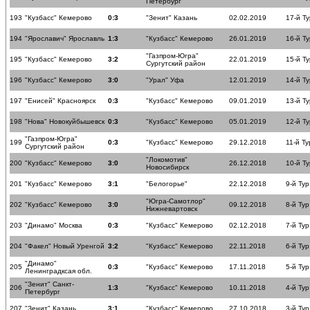
Петербург
193
"Кузбасс" Кемерово
0:3
"Зенит" Казань
02.02.2019
17-й Ту
194
"Ярославич" Ярославль
1:3
"Кузбасс" Кемерово
26.01.2019
16-й Ту
"Газпром-Югра"
195
"Кузбасс" Кемерово
3:2
22.01.2019
15-й Ту
Сургутский район
196
"Кузбасс" Кемерово
3:0
"Урал" Уфа
12.01.2019
14-й Ту
197
"Енисей" Красноярск
0:3
"Кузбасс" Кемерово
09.01.2019
13-й Ту
198
"Нова" Новокуйбышевск
0:3
"Кузбасс" Кемерово
05.01.2019
12-й Ту
"Газпром-Югра"
199
0:3
"Кузбасс" Кемерово
29.12.2018
11-й Ту
Сургутский район
"Локомотив"
200
"Кузбасс" Кемерово
3:0
26.12.2018
10-й Ту
Новосибирск
201
"Кузбасс" Кемерово
3:1
"Белогорье"
22.12.2018
9-й Тур
"Югра-Самотлор"
202
"Кузбасс" Кемерово
3:0
09.12.2018
8-й Тур
Нижневартовск
203
"Динамо" Москва
0:3
"Кузбасс" Кемерово
02.12.2018
7-й Тур
204
"Факел" Новый Уренгой
3:2
"Кузбасс" Кемерово
22.11.2018
6-й Тур
"Динамо"
205
0:3
"Кузбасс" Кемерово
17.11.2018
5-й Тур
Ленинградксая обл.
"Зенит" Санкт-
206
1:3
"Кузбасс" Кемерово
10.11.2018
4-й Тур
Петербург
207
"Зенит" Казань
3:1
"Кузбасс" Кемерово
27.10.2018
3-й Тур