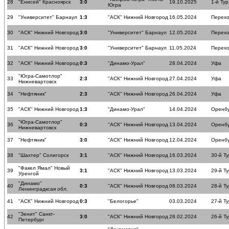
28
"Енисей" Красноярск
3:0
19.10.2025
1-й Тур
Югра
29
"Университет" Барнаул
1:3
"АСК" Нижний Новгород
16.05.2024
Перехо
30
"АСК" Нижний Новгород
3:0
"Университет" Барнаул
12.05.2024
Перехо
31
"АСК" Нижний Новгород
3:0
"Университет" Барнаул
11.05.2024
Перехо
32
"АСК" Нижний Новгород
0:3
"Динамо-Урал"
28.04.2024
Уфа
"Югра-Самотлор"
33
2:3
"АСК" Нижний Новгород
27.04.2024
Уфа
Нижневартовск
34
"Нефтяник"
2:3
"АСК" Нижний Новгород
26.04.2024
Уфа
35
"АСК" Нижний Новгород
1:3
"Динамо-Урал"
14.04.2024
Оренб
"Югра-Самотлор"
36
0:3
"АСК" Нижний Новгород
13.04.2024
Оренб
Нижневартовск
37
"Нефтяник"
3:0
"АСК" Нижний Новгород
12.04.2024
Оренб
38
"Шахтер" Солигорск
3:1
"АСК" Нижний Новгород
16.03.2024
30-й Ту
"Факел Ямал" Новый
39
3:1
"АСК" Нижний Новгород
13.03.2024
29-й Ту
Уренгой
"Динамо"
40
0:3
"АСК" Нижний Новгород
08.03.2024
28-й Ту
Ленинградксая обл.
41
"АСК" Нижний Новгород
0:3
"Белогорье"
03.03.2024
27-й Ту
"Зенит" Санкт-
42
3:0
"АСК" Нижний Новгород
28.02.2024
26-й Ту
Петербург