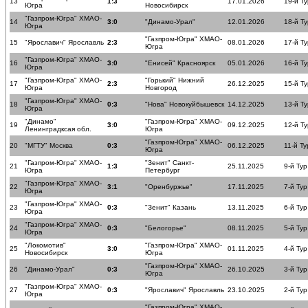
13
1:3
17.01.2026
19-й Ту
Югра
Новосибирск
"Газпром-Югра" ХМАО-
14
3:0
"Динамо-Урал"
12.01.2026
18-й Ту
Югра
"Газпром-Югра" ХМАО-
15
"Ярославич" Ярославль
2:3
08.01.2026
17-й Ту
Югра
"Газпром-Югра" ХМАО-
16
3:0
"Енисей" Красноярск
05.01.2026
16-й Ту
Югра
"Газпром-Югра" ХМАО-
"Горький" Нижний
17
2:3
26.12.2025
15-й Ту
Югра
Новгород
"Газпром-Югра" ХМАО-
18
0:3
"Нова" Новокуйбышевск
14.12.2025
13-й Ту
Югра
"Динамо"
"Газпром-Югра" ХМАО-
19
3:0
09.12.2025
12-й Ту
Ленинградксая обл.
Югра
"Газпром-Югра" ХМАО-
20
"МГТУ" Москва
0:3
06.12.2025
11-й Ту
Югра
"Газпром-Югра" ХМАО-
"Зенит" Санкт-
21
1:3
25.11.2025
9-й Тур
Югра
Петербург
"Газпром-Югра" ХМАО-
22
3:1
"Оренбуржье"
17.11.2025
7-й Тур
Югра
"Газпром-Югра" ХМАО-
23
0:3
"Зенит" Казань
13.11.2025
6-й Тур
Югра
"Газпром-Югра" ХМАО-
24
0:3
"Белогорье"
08.11.2025
5-й Тур
Югра
"Локомотив"
"Газпром-Югра" ХМАО-
25
3:0
01.11.2025
4-й Тур
Новосибирск
Югра
"Газпром-Югра" ХМАО-
26
"Динамо-Урал"
0:3
26.10.2025
3-й Тур
Югра
"Газпром-Югра" ХМАО-
27
0:3
"Ярославич" Ярославль
23.10.2025
2-й Тур
Югра
"Газпром-Югра" ХМАО-