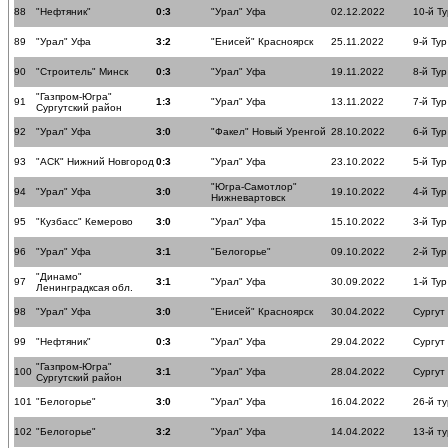
88
"Нефтяник"
0:3
"Урал" Уфа
02.12.2022
10-й Ту
89
"Урал" Уфа
3:2
"Енисей" Красноярск
25.11.2022
9-й Тур
90
"Строитель" Минск
0:3
"Урал" Уфа
19.11.2022
8-й Тур
"Газпром-Югра"
91
1:3
"Урал" Уфа
13.11.2022
7-й Тур
Сургутский район
92
"Урал" Уфа
3:0
"Факел" Новый Уренгой
28.10.2022
6-й Тур
93
"АСК" Нижний Новгород
0:3
"Урал" Уфа
23.10.2022
5-й Тур
"Югра-Самотлор"
94
"Урал" Уфа
3:0
19.10.2022
4-й Тур
Нижневартовск
95
"Кузбасс" Кемерово
3:0
"Урал" Уфа
15.10.2022
3-й Тур
96
"Урал" Уфа
3:1
"Белогорье"
09.10.2022
2-й Тур
"Динамо"
97
3:1
"Урал" Уфа
30.09.2022
1-й Тур
Ленинградксая обл.
98
"Урал" Уфа
3:0
"Енисей" Красноярск
30.04.2022
Сургут
99
"Нефтяник"
0:3
"Урал" Уфа
29.04.2022
Сургут
"Газпром-Югра"
100
3:1
"Урал" Уфа
28.04.2022
Сургут
Сургутский район
101
"Белогорье"
3:0
"Урал" Уфа
16.04.2022
26-й ту
102
"Белогорье"
3:2
"Урал" Уфа
14.04.2022
13-й ту