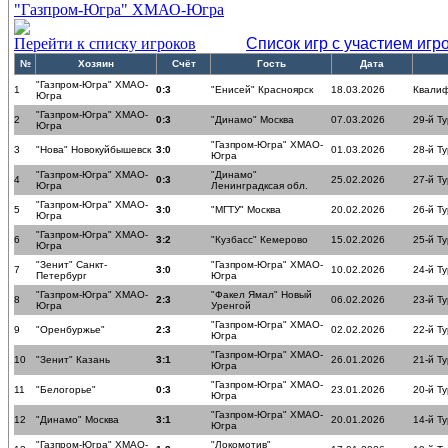
"Газпром-Югра" ХМАО-Югра
Перейти к списку игроков
Список игр с участием игр
№
Хозяин
Счёт
Гость
Дата
"Газпром-Югра" ХМАО-
1
0:3
"Енисей" Красноярск
18.03.2026
Квалиф
Югра
"Газпром-Югра" ХМАО-
2
0:3
"Динамо" Москва
07.03.2026
29-й Ту
Югра
"Газпром-Югра" ХМАО-
3
"Нова" Новокуйбышевск
3:0
01.03.2026
28-й Ту
Югра
"Газпром-Югра" ХМАО-
"Динамо"
4
0:3
25.02.2026
27-й Ту
Югра
Ленинградксая обл.
"Газпром-Югра" ХМАО-
5
3:0
"МГТУ" Москва
20.02.2026
26-й Ту
Югра
"Газпром-Югра" ХМАО-
6
3:2
"Кузбасс" Кемерово
15.02.2026
25-й Ту
Югра
"Зенит" Санкт-
"Газпром-Югра" ХМАО-
7
3:0
10.02.2026
24-й Ту
Петербург
Югра
"Газпром-Югра" ХМАО-
"Факел Ямал" Новый
8
2:3
06.02.2026
23-й Ту
Югра
Уренгой
"Газпром-Югра" ХМАО-
9
"Оренбуржье"
2:3
02.02.2026
22-й Ту
Югра
"Газпром-Югра" ХМАО-
10
"Зенит" Казань
3:1
26.01.2026
21-й Ту
Югра
"Газпром-Югра" ХМАО-
11
"Белогорье"
0:3
23.01.2026
20-й Ту
Югра
"Газпром-Югра" ХМАО-
12
"Динамо" Москва
3:1
20.01.2026
14-й Ту
Югра
"Газпром-Югра" ХМАО-
"Локомотив"