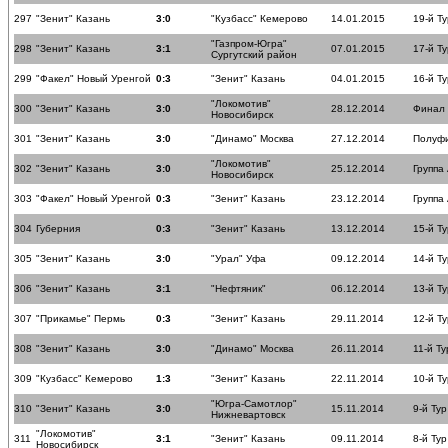
297
"Зенит" Казань
3:0
"Кузбасс" Кемерово
14.01.2015
19-й Ту
"Газпром-Югра"
298
"Зенит" Казань
3:1
07.01.2015
17-й Ту
Сургутский район
299
"Факел" Новый Уренгой
0:3
"Зенит" Казань
04.01.2015
16-й Ту
"Локомотив"
300
"Зенит" Казань
3:0
28.12.2014
Финал
Новосибирск
301
"Зенит" Казань
3:0
"Динамо" Москва
27.12.2014
Полуф
"Локомотив"
302
"Зенит" Казань
3:0
25.12.2014
Группа
Новосибирск
303
"Факел" Новый Уренгой
0:3
"Зенит" Казань
23.12.2014
Группа
304
Губерния
0:3
"Зенит" Казань
13.12.2014
15-й Ту
305
"Зенит" Казань
3:0
"Урал" Уфа
09.12.2014
14-й Ту
306
"Зенит" Казань
3:1
"Нефтяник"
06.12.2014
13-й Ту
307
"Прикамье" Пермь
0:3
"Зенит" Казань
29.11.2014
12-й Ту
308
"Зенит" Казань
3:0
"Динамо" Москва
26.11.2014
11-й Ту
309
"Кузбасс" Кемерово
1:3
"Зенит" Казань
22.11.2014
10-й Ту
"Югра-Самотлор"
310
"Зенит" Казань
3:0
15.11.2014
9-й Тур
Нижневартовск
"Локомотив"
311
3:1
"Зенит" Казань
09.11.2014
8-й Тур
Новосибирск