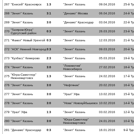
267
"Енисей" Красноярск
1:3
"Зенит" Казань
09.04.2016
25-й Ту
268
"Зенит" Казань
3:1
"Динамо" Москва
06.04.2016
24-й Ту
269
"Зенит" Казань
3:0
"Динамо" Краснодар
03.04.2016
22-й Ту
"Газпром-Югра"
270
0:3
"Зенит" Казань
26.03.2016
23-й Ту
Сургутский район
271
"Факел" Новый Уренгой
0:3
"Зенит" Казань
12.03.2016
21-й Ту
272
"АСК" Нижний Новгород
0:3
"Зенит" Казань
09.03.2016
20-й Ту
273
"Кузбасс" Кемерово
2:3
"Зенит" Казань
05.03.2016
19-й Ту
"Локомотив"
274
"Зенит" Казань
3:0
27.02.2016
18-й Ту
Новосибирск
"Югра-Самотлор"
275
1:3
"Зенит" Казань
24.02.2016
17-й Ту
Нижневартовск
276
"Зенит" Казань
3:0
"Нефтяник"
20.02.2016
16-й Ту
277
"Зенит" Казань
3:0
"Урал" Уфа
13.02.2016
15-й Ту
278
"Зенит" Казань
3:0
"Нова" Новокуйбышевск
10.02.2016
14-й Ту
279
"Урал" Уфа
1:3
"Зенит" Казань
03.02.2016
12-й Ту
"Югра-Самотлор"
280
"Зенит" Казань
3:0
24.01.2016
10-й Ту
Нижневартовск
281
"Динамо" Краснодар
0:3
"Зенит" Казань
16.01.2016
9-й Тур