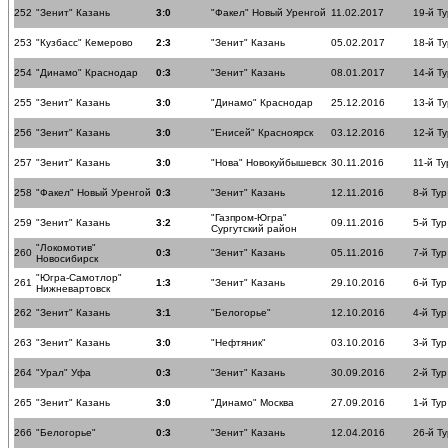
252
"Зенит" Казань
3:0
"Факел" Новый Уренгой
11.02.2017
19-й Ту
253
"Кузбасс" Кемерово
2:3
"Зенит" Казань
05.02.2017
18-й Ту
254
"Динамо" Краснодар
0:3
"Зенит" Казань
08.01.2017
14-й Ту
255
"Зенит" Казань
3:0
"Динамо" Краснодар
25.12.2016
13-й Ту
256
"Зенит" Казань
3:0
"Енисей" Красноярск
03.12.2016
12-й Ту
257
"Зенит" Казань
3:0
"Нова" Новокуйбышевск
30.11.2016
11-й Ту
258
"Факел" Новый Уренгой
0:3
"Зенит" Казань
12.11.2016
8-й Тур
"Газпром-Югра"
259
"Зенит" Казань
3:2
09.11.2016
5-й Тур
Сургутский район
"Локомотив"
260
0:3
"Зенит" Казань
05.11.2016
7-й Тур
Новосибирск
"Югра-Самотлор"
261
1:3
"Зенит" Казань
29.10.2016
6-й Тур
Нижневартовск
262
"Зенит" Казань
3:1
"Белогорье"
12.10.2016
4-й Тур
263
"Зенит" Казань
3:0
"Нефтяник"
03.10.2016
3-й Тур
264
"Урал" Уфа
0:3
"Зенит" Казань
30.09.2016
2-й Тур
265
"Зенит" Казань
3:0
"Динамо" Москва
27.09.2016
1-й Тур
266
"Белогорье"
0:3
"Зенит" Казань
12.04.2016
26-й Ту