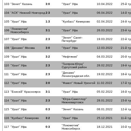
103
"Зенит" Казань
3:0
"Урал" Уфа
10.04.2022
25-й ту
104
"АСК" Нижний Новгород
2:3
"Урал" Уфа
06.04.2022
14-й ту
105
"Урал" Уфа
1:3
"Кузбасс" Кемерово
02.04.2022
24-й ту
"Локомотив"
106
3:1
"Урал" Уфа
26.03.2022
23-й ту
Новосибирск
"Зенит" Санкт-
107
"Урал" Уфа
2:3
19.03.2022
22-й ту
Петербург
108
"Динамо" Москва
3:0
"Урал" Уфа
12.03.2022
21-й ту
109
"Урал" Уфа
3:2
"Нефтяник"
04.03.2022
20-й ту
"Газпром-Югра"
110
"Урал" Уфа
2:3
28.02.2022
19-й ту
Сургутский район
"Динамо"
111
"Урал" Уфа
2:3
19.02.2022
18-й ту
Ленинградксая обл.
112
"Урал" Уфа
3:0
"Факел" Новый Уренгой
11.02.2022
17-й ту
113
"Енисей" Красноярск
3:1
"Урал" Уфа
05.02.2022
16-й ту
"Югра-Самотлор"
114
"Урал" Уфа
2:3
28.01.2022
15-й ту
Нижневартовск
115
"Урал" Уфа
0:3
"Зенит" Казань
08.01.2022
12-й ту
116
"Кузбасс" Кемерово
3:2
"Урал" Уфа
25.12.2021
11-й ту
"Локомотив"
117
"Урал" Уфа
0:3
18.12.2021
10-й ту
Новосибирск