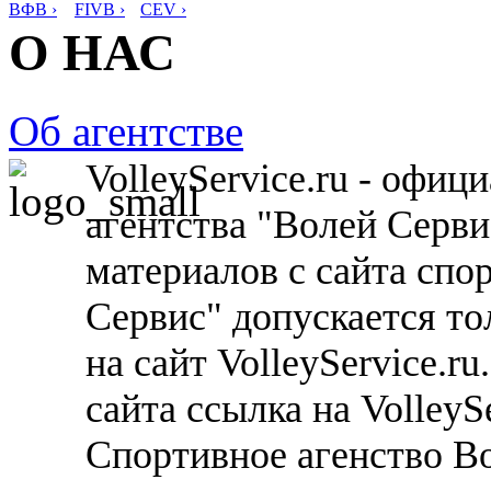
ВФВ ›
FIVB ›
CEV ›
О НАС
Об агентстве
VolleyService.ru - офи
агентства "Волей Серв
материалов с сайта спо
Сервис" допускается то
на сайт VolleyService.r
сайта ссылка на VolleyS
Спортивное агенство В