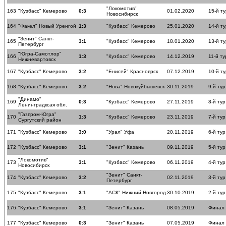
"Локомотив"
163
"Кузбасс" Кемерово
0:3
01.02.2020
15-й ту
Новосибирск
164
"Факел" Новый Уренгой
1:3
"Кузбасс" Кемерово
25.01.2020
14-й ту
"Зенит" Санкт-
165
3:1
"Кузбасс" Кемерово
18.01.2020
13-й ту
Петербург
"Югра-Самотлор"
166
1:3
"Кузбасс" Кемерово
14.12.2019
11-й ту
Нижневартовск
167
"Кузбасс" Кемерово
3:2
"Енисей" Красноярск
07.12.2019
10-й ту
168
"Кузбасс" Кемерово
3:2
"Нова" Новокуйбышевск
30.11.2019
9-й тур
"Динамо"
169
0:3
"Кузбасс" Кемерово
27.11.2019
8-й тур
Ленинградксая обл.
"Газпром-Югра"
170
1:3
"Кузбасс" Кемерово
23.11.2019
7-й тур
Сургутский район
171
"Кузбасс" Кемерово
3:0
"Урал" Уфа
20.11.2019
6-й тур
172
"Кузбасс" Кемерово
3:1
"Зенит" Казань
09.11.2019
5-й тур
"Локомотив"
173
3:1
"Кузбасс" Кемерово
06.11.2019
4-й тур
Новосибирск
"Зенит" Санкт-
174
"Кузбасс" Кемерово
3:2
02.11.2019
3-й тур
Петербург
175
"Кузбасс" Кемерово
3:1
"АСК" Нижний Новгород
30.10.2019
2-й тур
176
"Кузбасс" Кемерово
3:1
"Зенит" Казань
08.05.2019
Финал
177
"Кузбасс" Кемерово
0:3
"Зенит" Казань
07.05.2019
Финал