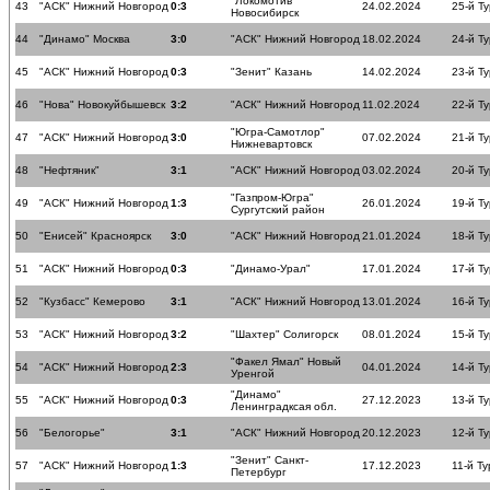
"Локомотив"
43
"АСК" Нижний Новгород
0:3
24.02.2024
25-й Ту
Новосибирск
44
"Динамо" Москва
3:0
"АСК" Нижний Новгород
18.02.2024
24-й Ту
45
"АСК" Нижний Новгород
0:3
"Зенит" Казань
14.02.2024
23-й Ту
46
"Нова" Новокуйбышевск
3:2
"АСК" Нижний Новгород
11.02.2024
22-й Ту
"Югра-Самотлор"
47
"АСК" Нижний Новгород
3:0
07.02.2024
21-й Ту
Нижневартовск
48
"Нефтяник"
3:1
"АСК" Нижний Новгород
03.02.2024
20-й Ту
"Газпром-Югра"
49
"АСК" Нижний Новгород
1:3
26.01.2024
19-й Ту
Сургутский район
50
"Енисей" Красноярск
3:0
"АСК" Нижний Новгород
21.01.2024
18-й Ту
51
"АСК" Нижний Новгород
0:3
"Динамо-Урал"
17.01.2024
17-й Ту
52
"Кузбасс" Кемерово
3:1
"АСК" Нижний Новгород
13.01.2024
16-й Ту
53
"АСК" Нижний Новгород
3:2
"Шахтер" Солигорск
08.01.2024
15-й Ту
"Факел Ямал" Новый
54
"АСК" Нижний Новгород
2:3
04.01.2024
14-й Ту
Уренгой
"Динамо"
55
"АСК" Нижний Новгород
0:3
27.12.2023
13-й Ту
Ленинградксая обл.
56
"Белогорье"
3:1
"АСК" Нижний Новгород
20.12.2023
12-й Ту
"Зенит" Санкт-
57
"АСК" Нижний Новгород
1:3
17.12.2023
11-й Ту
Петербург