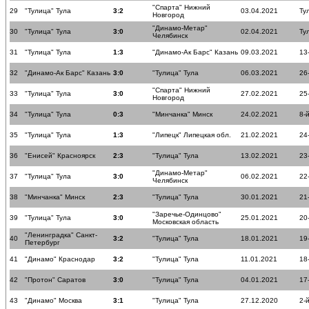
"Спарта" Нижний
29
"Тулица" Тула
3:2
03.04.2021
Ту
Новгород
"Динамо-Метар"
30
"Тулица" Тула
3:0
02.04.2021
Ту
Челябинск
31
"Тулица" Тула
1:3
"Динамо-Ак Барс" Казань
09.03.2021
13
32
"Динамо-Ак Барс" Казань
3:0
"Тулица" Тула
06.03.2021
26
"Спарта" Нижний
33
"Тулица" Тула
3:0
27.02.2021
25
Новгород
34
"Тулица" Тула
0:3
"Минчанка" Минск
24.02.2021
8-
35
"Тулица" Тула
1:3
"Липецк" Липецкая обл.
21.02.2021
24
36
"Енисей" Красноярск
2:3
"Тулица" Тула
13.02.2021
23
"Динамо-Метар"
37
"Тулица" Тула
3:0
06.02.2021
22
Челябинск
38
"Минчанка" Минск
2:3
"Тулица" Тула
30.01.2021
21
"Заречье-Одинцово"
39
"Тулица" Тула
3:0
25.01.2021
20
Московская область
"Ленинградка" Санкт-
40
3:2
"Тулица" Тула
18.01.2021
19
Петербург
41
"Динамо" Краснодар
3:2
"Тулица" Тула
11.01.2021
18
42
"Протон" Саратов
3:0
"Тулица" Тула
04.01.2021
17
43
"Динамо" Москва
3:1
"Тулица" Тула
27.12.2020
2-