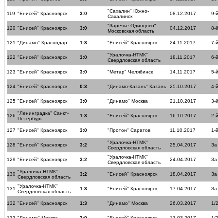
"Сахалин" Южно-
119
"Енисей" Красноярск
3:0
08.12.2017
9-
Сахалинск
"Заречье-Одинцово"
120
"Енисей" Красноярск
3:0
04.12.2017
8-
Московская область
121
"Динамо" Краснодар
1:3
"Енисей" Красноярск
24.11.2017
7-
"Уралочка-НТМК"
122
"Енисей" Красноярск
3:0
18.11.2017
6-
Свердловская область
123
"Енисей" Красноярск
3:0
"Метар" Челябинск
14.11.2017
5-
124
"Енисей" Красноярск
0:3
"Динамо-Казань" Казань
25.10.2017
4-
125
"Енисей" Красноярск
3:0
"Динамо" Москва
21.10.2017
3-
"Ленинградка" Санкт-
126
1:3
"Енисей" Красноярск
16.10.2017
2-
Петербург
127
"Енисей" Красноярск
3:0
"Протон" Саратов
11.10.2017
1-
"Уралочка-НТМК"
128
"Енисей" Красноярск
3:2
25.04.2017
За
Свердловская область
"Уралочка-НТМК"
129
"Енисей" Красноярск
3:2
24.04.2017
За
Свердловская область
"Уралочка-НТМК"
130
3:2
"Енисей" Красноярск
18.04.2017
За
Свердловская область
"Уралочка-НТМК"
131
1:3
"Енисей" Красноярск
17.04.2017
За
Свердловская область
132
"Енисей" Красноярск
1:3
"Динамо" Москва
26.03.2017
1/
133
"Динамо" Москва
3:0
"Енисей" Красноярск
17.03.2017
1/