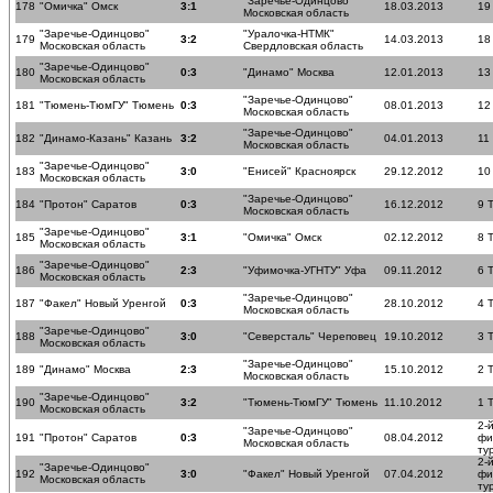
"Заречье-Одинцово"
178
"Омичка" Омск
3:1
18.03.2013
19
Московская область
"Заречье-Одинцово"
"Уралочка-НТМК"
179
3:2
14.03.2013
18
Московская область
Свердловская область
"Заречье-Одинцово"
180
0:3
"Динамо" Москва
12.01.2013
13
Московская область
"Заречье-Одинцово"
181
"Тюмень-ТюмГУ" Тюмень
0:3
08.01.2013
12
Московская область
"Заречье-Одинцово"
182
"Динамо-Казань" Казань
3:2
04.01.2013
11
Московская область
"Заречье-Одинцово"
183
3:0
"Енисей" Красноярск
29.12.2012
10
Московская область
"Заречье-Одинцово"
184
"Протон" Саратов
0:3
16.12.2012
9 
Московская область
"Заречье-Одинцово"
185
3:1
"Омичка" Омск
02.12.2012
8 
Московская область
"Заречье-Одинцово"
186
2:3
"Уфимочка-УГНТУ" Уфа
09.11.2012
6 
Московская область
"Заречье-Одинцово"
187
"Факел" Новый Уренгой
0:3
28.10.2012
4 
Московская область
"Заречье-Одинцово"
188
3:0
"Северсталь" Череповец
19.10.2012
3 
Московская область
"Заречье-Одинцово"
189
"Динамо" Москва
2:3
15.10.2012
2 
Московская область
"Заречье-Одинцово"
190
3:2
"Тюмень-ТюмГУ" Тюмень
11.10.2012
1 
Московская область
2-
"Заречье-Одинцово"
191
"Протон" Саратов
0:3
08.04.2012
фи
Московская область
ту
2-
"Заречье-Одинцово"
192
3:0
"Факел" Новый Уренгой
07.04.2012
фи
Московская область
ту