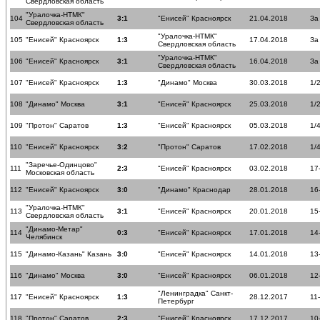
Свердловская область
"Уралочка-НТМК"
104
3:1
"Енисей" Красноярск
21.04.2018
За
Свердловская область
"Уралочка-НТМК"
105
"Енисей" Красноярск
1:3
17.04.2018
За
Свердловская область
"Уралочка-НТМК"
106
"Енисей" Красноярск
3:1
16.04.2018
За
Свердловская область
107
"Енисей" Красноярск
1:3
"Динамо" Москва
30.03.2018
1/
108
"Динамо" Москва
3:1
"Енисей" Красноярск
25.03.2018
1/
109
"Протон" Саратов
1:3
"Енисей" Красноярск
05.03.2018
1/
110
"Енисей" Красноярск
3:2
"Протон" Саратов
17.02.2018
1/
"Заречье-Одинцово"
111
2:3
"Енисей" Красноярск
03.02.2018
17
Московская область
112
"Енисей" Красноярск
3:0
"Динамо" Краснодар
28.01.2018
16
"Уралочка-НТМК"
113
3:1
"Енисей" Красноярск
20.01.2018
15
Свердловская область
"Динамо-Метар"
114
0:3
"Енисей" Красноярск
17.01.2018
14
Челябинск
115
"Динамо-Казань" Казань
3:0
"Енисей" Красноярск
14.01.2018
13
116
"Динамо" Москва
3:0
"Енисей" Красноярск
06.01.2018
12
"Ленинградка" Санкт-
117
"Енисей" Красноярск
1:3
28.12.2017
11
Петербург
118
"Протон" Саратов
2:3
"Енисей" Красноярск
17.12.2017
10