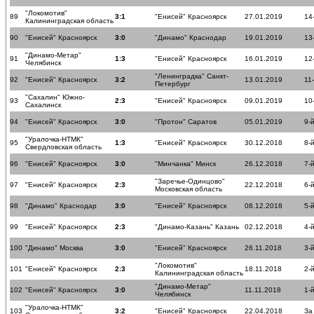
"Локомотив"
89
3:1
"Енисей" Красноярск
27.01.2019
14
Калининградская область
90
"Енисей" Красноярск
3:0
"Динамо" Краснодар
19.01.2019
13
"Динамо-Метар"
91
1:3
"Енисей" Красноярск
16.01.2019
12
Челябинск
"Ленинградка" Санкт-
92
"Енисей" Красноярск
3:2
13.01.2019
11
Петербург
"Сахалин" Южно-
93
2:3
"Енисей" Красноярск
09.01.2019
10
Сахалинск
94
"Енисей" Красноярск
3:0
"Протон" Саратов
05.01.2019
9-
"Уралочка-НТМК"
95
1:3
"Енисей" Красноярск
30.12.2018
8-
Свердловская область
96
"Енисей" Красноярск
3:0
"Минчанка" Минск
26.12.2018
7-
"Заречье-Одинцово"
97
"Енисей" Красноярск
2:3
22.12.2018
6-
Московская область
98
"Динамо" Краснодар
3:0
"Енисей" Красноярск
08.12.2018
5-
99
"Енисей" Красноярск
2:3
"Динамо-Казань" Казань
02.12.2018
4-
100
"Динамо" Москва
3:0
"Енисей" Красноярск
26.11.2018
3-
"Локомотив"
101
"Енисей" Красноярск
2:3
18.11.2018
2-
Калининградская область
"Динамо-Метар"
102
"Енисей" Красноярск
3:0
11.11.2018
1-
Челябинск
"Уралочка-НТМК"
103
3:2
"Енисей" Красноярск
22.04.2018
За