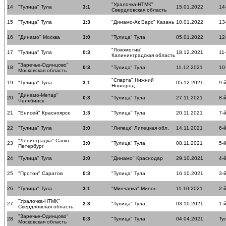
"Уралочка-НТМК"
14
"Тулица" Тула
3:1
15.01.2022
14
Свердловская область
15
"Тулица" Тула
1:3
"Динамо-Ак Барс" Казань
10.01.2022
13
16
"Динамо" Москва
3:0
"Тулица" Тула
05.01.2022
12
"Локомотив"
17
"Тулица" Тула
0:3
18.12.2021
11
Калининградская область
"Заречье-Одинцово"
18
0:3
"Тулица" Тула
11.12.2021
10
Московская область
"Спарта" Нижний
19
"Тулица" Тула
3:1
05.12.2021
9-
Новгород
"Динамо-Метар"
20
0:3
"Тулица" Тула
27.11.2021
8-
Челябинск
21
"Енисей" Красноярск
1:3
"Тулица" Тула
20.11.2021
7-
22
"Тулица" Тула
3:0
"Липецк" Липецкая обл.
14.11.2021
6-
"Ленинградка" Санкт-
23
3:0
"Тулица" Тула
08.11.2021
5-
Петербург
24
"Тулица" Тула
3:0
"Динамо" Краснодар
29.10.2021
4-
25
"Протон" Саратов
0:3
"Тулица" Тула
16.10.2021
3-
26
"Тулица" Тула
3:1
"Минчанка" Минск
11.10.2021
2-
"Уралочка-НТМК"
27
2:3
"Тулица" Тула
03.10.2021
1-
Свердловская область
"Заречье-Одинцово"
28
0:3
"Тулица" Тула
04.04.2021
Ту
Московская область