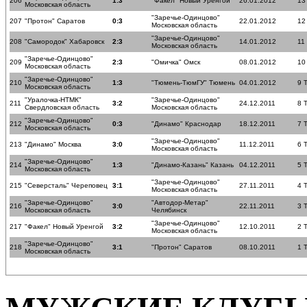
206
1:3
"Факел" Новый Уренгой
26.01.2012
13
Московская область
"Заречье-Одинцово"
207
"Протон" Саратов
0:3
22.01.2012
12
Московская область
"Заречье-Одинцово"
208
"Самородок" Хабаровск
2:3
14.01.2012
11
Московская область
"Заречье-Одинцово"
209
2:3
"Омичка" Омск
08.01.2012
10
Московская область
"Заречье-Одинцово"
210
1:3
"Тюмень-ТюмГУ" Тюмень
04.01.2012
9 
Московская область
"Уралочка-НТМК"
"Заречье-Одинцово"
211
3:2
24.12.2011
8 
Свердловская область
Московская область
"Заречье-Одинцово"
212
0:3
"Динамо" Краснодар
18.12.2011
7 
Московская область
"Заречье-Одинцово"
213
"Динамо" Москва
3:0
11.12.2011
6 
Московская область
"Заречье-Одинцово"
214
1:3
"Динамо-Казань" Казань
04.12.2011
5 
Московская область
"Заречье-Одинцово"
215
"Северсталь" Череповец
3:1
27.11.2011
4 
Московская область
"Заречье-Одинцово"
"Автодор-Метар"
216
3:0
22.11.2011
3 
Московская область
Челябинск
"Заречье-Одинцово"
217
"Факел" Новый Уренгой
3:2
12.10.2011
2 
Московская область
"Заречье-Одинцово"
218
3:1
"Протон" Саратов
08.10.2011
1 
Московская область