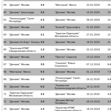
59
"Динамо" Москва
3:0
"Минчанка" Минск
22.02.2020
16
60
"Динамо" Краснодар
3:2
"Динамо" Москва
14.02.2020
15
"Ленинградка" Санкт-
61
2:3
"Динамо" Москва
09.02.2020
14
Петербург
62
"Динамо" Москва
3:0
"Енисей" Красноярск
01.02.2020
13
"Заречье-Одинцово"
63
"Динамо" Москва
3:1
27.01.2020
12
Московская область
64
"Динамо-Ак Барс" Казань
3:0
"Динамо" Москва
19.01.2020
11
"Уралочка-НТМК"
65
1:3
"Динамо" Москва
22.12.2019
10
Свердловская область
66
"Динамо" Москва
3:0
"Протон" Саратов
13.12.2019
9-
"Сахалин" Южно-
67
"Динамо" Москва
3:0
07.12.2019
8-
Сахалинск
68
"Минчанка" Минск
0:3
"Динамо" Москва
01.12.2019
7-
"Ленинградка" Санкт-
69
"Динамо" Москва
3:0
24.11.2019
6-
Петербург
"Локомотив"
70
"Динамо" Москва
0:3
16.11.2019
5-
Калининградская область
"Заречье-Одинцово"
71
3:2
"Динамо" Москва
10.11.2019
4-
Московская область
"Динамо-Метар"
72
"Динамо" Москва
3:0
28.10.2019
3-
Челябинск
"Уралочка-НТМК"
73
"Динамо" Москва
1:3
19.10.2019
2-
Свердловская область