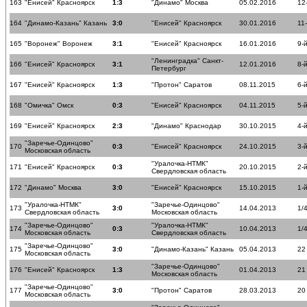
163
"Енисей" Красноярск
1:3
"Динамо" Москва
05.02.2016
12
164
"Динамо-Казань" Казань
3:0
"Енисей" Красноярск
30.01.2016
11
165
"Воронеж" Воронеж
3:1
"Енисей" Красноярск
16.01.2016
9-
"Ленинградка" Санкт-
166
"Енисей" Красноярск
3:1
12.01.2016
8-
Петербург
167
"Енисей" Красноярск
1:3
"Протон" Саратов
08.11.2015
6-
168
"Омичка" Омск
0:3
"Енисей" Красноярск
04.11.2015
5-
169
"Енисей" Красноярск
2:3
"Динамо" Краснодар
30.10.2015
4-
"Заречье-Одинцово"
170
0:3
"Енисей" Красноярск
24.10.2015
3-
Московская область
"Уралочка-НТМК"
171
"Енисей" Красноярск
0:3
20.10.2015
2-
Свердловская область
172
"Динамо" Москва
3:0
"Енисей" Красноярск
15.10.2015
1-
"Уралочка-НТМК"
"Заречье-Одинцово"
173
3:0
14.04.2013
1/
Свердловская область
Московская область
"Заречье-Одинцово"
"Уралочка-НТМК"
174
0:3
10.04.2013
1/
Московская область
Свердловская область
"Заречье-Одинцово"
175
3:0
"Динамо-Казань" Казань
05.04.2013
22
Московская область
"Заречье-Одинцово"
176
"Енисей" Красноярск
1:3
01.04.2013
21
Московская область
"Заречье-Одинцово"
177
3:0
"Протон" Саратов
28.03.2013
20
Московская область