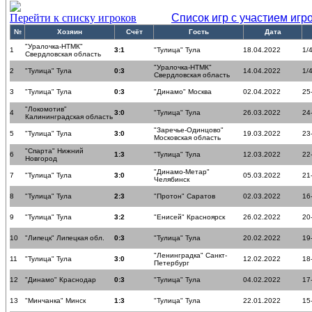
Перейти к списку игроков
Список игр с участием игр
№
Хозяин
Счёт
Гость
Дата
"Уралочка-НТМК"
1
3:1
"Тулица" Тула
18.04.2022
1/
Свердловская область
"Уралочка-НТМК"
2
"Тулица" Тула
0:3
14.04.2022
1/
Свердловская область
3
"Тулица" Тула
0:3
"Динамо" Москва
02.04.2022
25
"Локомотив"
4
3:0
"Тулица" Тула
26.03.2022
24
Калининградская область
"Заречье-Одинцово"
5
"Тулица" Тула
3:0
19.03.2022
23
Московская область
"Спарта" Нижний
6
1:3
"Тулица" Тула
12.03.2022
22
Новгород
"Динамо-Метар"
7
"Тулица" Тула
3:0
05.03.2022
21
Челябинск
8
"Тулица" Тула
2:3
"Протон" Саратов
02.03.2022
16
9
"Тулица" Тула
3:2
"Енисей" Красноярск
26.02.2022
20
10
"Липецк" Липецкая обл.
0:3
"Тулица" Тула
20.02.2022
19
"Ленинградка" Санкт-
11
"Тулица" Тула
3:0
12.02.2022
18
Петербург
12
"Динамо" Краснодар
0:3
"Тулица" Тула
04.02.2022
17
13
"Минчанка" Минск
1:3
"Тулица" Тула
22.01.2022
15