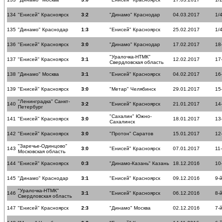
134
"Енисей" Красноярск
3:2
"Динамо" Краснодар
04.03.2017
1/
135
"Динамо" Краснодар
1:3
"Енисей" Красноярск
25.02.2017
1/
136
"Енисей" Красноярск
3:0
"Динамо" Краснодар
17.02.2017
18
"Уралочка-НТМК"
137
"Енисей" Красноярск
3:1
12.02.2017
17
Свердловская область
138
"Динамо" Москва
3:1
"Енисей" Красноярск
04.02.2017
16
139
"Енисей" Красноярск
3:0
"Метар" Челябинск
29.01.2017
15
"Ленинградка" Санкт-
140
3:2
"Енисей" Красноярск
21.01.2017
14
Петербург
"Сахалин" Южно-
141
"Енисей" Красноярск
3:0
18.01.2017
13
Сахалинск
142
"Енисей" Красноярск
3:0
"Протон" Саратов
15.01.2017
12
"Заречье-Одинцово"
143
3:0
"Енисей" Красноярск
07.01.2017
11
Московская область
144
"Енисей" Красноярск
0:3
"Динамо-Казань" Казань
18.12.2016
10
145
"Динамо" Краснодар
3:1
"Енисей" Красноярск
09.12.2016
9-
"Уралочка-НТМК"
146
3:1
"Енисей" Красноярск
06.12.2016
8-
Свердловская область
147
"Енисей" Красноярск
2:3
"Динамо" Москва
02.12.2016
7-