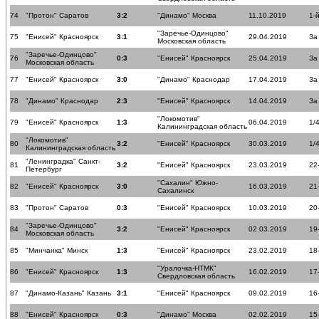
74
"Протон" Саратов
3:2
"Динамо" Москва
11.10.2019
1-
"Заречье-Одинцово"
75
"Енисей" Красноярск
3:1
29.04.2019
За
Московская область
"Заречье-Одинцово"
76
0:3
"Енисей" Красноярск
25.04.2019
За
Московская область
77
"Енисей" Красноярск
3:0
"Динамо" Краснодар
17.04.2019
За
78
"Динамо" Краснодар
2:3
"Енисей" Красноярск
14.04.2019
За
"Локомотив"
79
"Енисей" Красноярск
1:3
06.04.2019
1/
Калининградская область
"Локомотив"
80
3:2
"Енисей" Красноярск
30.03.2019
1/
Калининградская область
"Ленинградка" Санкт-
81
3:2
"Енисей" Красноярск
23.03.2019
22
Петербург
"Сахалин" Южно-
82
"Енисей" Красноярск
3:0
16.03.2019
21
Сахалинск
83
"Протон" Саратов
0:3
"Енисей" Красноярск
10.03.2019
20
"Заречье-Одинцово"
84
3:2
"Енисей" Красноярск
02.03.2019
19
Московская область
85
"Минчанка" Минск
1:3
"Енисей" Красноярск
23.02.2019
18
"Уралочка-НТМК"
86
"Енисей" Красноярск
1:3
16.02.2019
17
Свердловская область
87
"Динамо-Казань" Казань
3:1
"Енисей" Красноярск
09.02.2019
16
88
"Енисей" Красноярск
0:3
"Динамо" Москва
02.02.2019
15