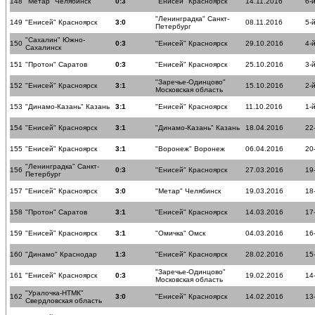
148
"Метар" Челябинск
0:3
"Енисей" Красноярск
14.11.2016
6-
"Ленинградка" Санкт-
149
"Енисей" Красноярск
3:0
08.11.2016
5-
Петербург
"Сахалин" Южно-
150
0:3
"Енисей" Красноярск
29.10.2016
4-
Сахалинск
151
"Протон" Саратов
0:3
"Енисей" Красноярск
25.10.2016
3-
"Заречье-Одинцово"
152
"Енисей" Красноярск
3:1
15.10.2016
2-
Московская область
153
"Динамо-Казань" Казань
3:1
"Енисей" Красноярск
11.10.2016
1-
154
"Енисей" Красноярск
3:1
"Динамо-Казань" Казань
18.04.2016
22
155
"Енисей" Красноярск
3:1
"Воронеж" Воронеж
06.04.2016
20
"Ленинградка" Санкт-
156
0:3
"Енисей" Красноярск
27.03.2016
19
Петербург
157
"Енисей" Красноярск
3:0
"Метар" Челябинск
19.03.2016
18
158
"Протон" Саратов
3:1
"Енисей" Красноярск
14.03.2016
17
159
"Енисей" Красноярск
3:1
"Омичка" Омск
04.03.2016
16
160
"Динамо" Краснодар
1:3
"Енисей" Красноярск
28.02.2016
15
"Заречье-Одинцово"
161
"Енисей" Красноярск
0:3
19.02.2016
14
Московская область
"Уралочка-НТМК"
162
3:0
"Енисей" Красноярск
14.02.2016
13
Свердловская область