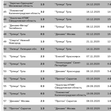
"Заречье-Одинцово"
44
1:3
"Тулица" Тула
24.12.2020
7-
Московская область
"Локомотив"
45
3:2
"Тулица" Тула
16.12.2020
14
Калининградская область
"Уралочка-НТМК"
46
1:3
"Тулица" Тула
10.12.2020
15
Свердловская область
"Динамо-Метар"
47
3:0
"Тулица" Тула
08.12.2020
9-
Челябинск
48
"Тулица" Тула
0:3
"Динамо" Москва
02.12.2020
16
"Спарта" Нижний
49
1:3
"Тулица" Тула
21.11.2020
12
Новгород
50
"Липецк" Липецкая обл.
3:2
"Тулица" Тула
14.11.2020
11
51
"Тулица" Тула
2:3
"Енисей" Красноярск
07.11.2020
10
"Ленинградка" Санкт-
52
"Тулица" Тула
2:3
11.10.2020
6-
Петербург
53
"Тулица" Тула
2:3
"Динамо" Краснодар
06.10.2020
5-
54
"Тулица" Тула
1:3
"Протон" Саратов
03.10.2020
4-
"Уралочка-НТМК"
55
"Тулица" Тула
0:3
28.09.2020
3-
Свердловская область
"Локомотив"
56
"Тулица" Тула
0:3
19.09.2020
1-
Калининградская область
57
"Динамо" Москва
2:3
"Протон" Саратов
08.03.2020
1/
58
"Протон" Саратов
1:3
"Динамо" Москва
28.02.2020
1/