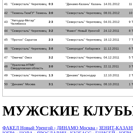
41
"Северсталь" Череповец
0:3
"Динамо-Казань" Казань
14.01.2012
11
42
"Тюмень-ТюмГУ" Тюмень
3:0
"Северсталь" Череповец
08.01.2012
10
"Автодор-Метар"
43
2:3
"Северсталь" Череповец
04.01.2012
9 
Челябинск
44
"Северсталь" Череповец
3:2
"Факел" Новый Уренгой
24.12.2011
8 
45
"Протон" Саратов
2:3
"Северсталь" Череповец
18.12.2011
7 
46
"Северсталь" Череповец
3:0
"Самородок" Хабаровск
11.12.2011
6 
47
"Омичка" Омск
3:2
"Северсталь" Череповец
04.12.2011
5 
"Уралочка-НТМК"
48
3:0
"Северсталь" Череповец
22.11.2011
3 
Свердловская область
49
"Северсталь" Череповец
1:3
"Динамо" Краснодар
12.10.2011
2 
50
"Динамо" Москва
3:1
"Северсталь" Череповец
08.10.2011
1 
МУЖСКИЕ КЛУБ
ФАКЕЛ Новый Уренгой ›
ДИНАМО Москва ›
ЗЕНИТ-КАЗАНЬ