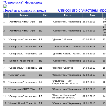
"Северянка" Череповец
Перейти к списку игроков
Список игр с участием игр
№
Хозяин
Счёт
Гость
Дата
2-
1
"Уфимочка-УГНТУ" Уфа
3:1
"Северсталь" Череповец
26.04.2013
фи
ту
1-
фи
2
"Уфимочка-УГНТУ" Уфа
3:0
"Северсталь" Череповец
12.04.2013
ту
Ба
3
"Северсталь" Череповец
1:3
"Динамо" Москва
05.04.2013
22
4
"Северсталь" Череповец
2:3
"Тюмень-ТюмГУ" Тюмень
01.04.2013
21
5
"Северсталь" Череповец
0:3
"Динамо-Казань" Казань
26.03.2013
20
6
"Енисей" Красноярск
1:3
"Северсталь" Череповец
18.03.2013
19
7
"Северсталь" Череповец
3:1
"Протон" Саратов
14.03.2013
18
8
"Омичка" Омск
3:0
"Северсталь" Череповец
22.02.2013
17
"Уралочка-НТМК"
9
"Северсталь" Череповец
2:3
18.02.2013
16
Свердловская область
10
"Уфимочка-УГНТУ" Уфа
2:3
"Северсталь" Череповец
10.02.2013
15
"Заречье-Одинцово"
11
"Северсталь" Череповец
1:3
02.02.2013
14
Московская область
12
"Факел" Новый Уренгой
3:1
"Северсталь" Череповец
12.01.2013
13