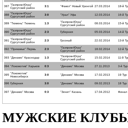
"Газпром-Югра"
387
3:1
"Факел" Новый Уренгой
27.03.2014
18-й Ту
Сургутский район
"Газпром-Югра"
388
3:0
"Урал" Уфа
12.03.2014
16-й Ту
Сургутский район
"Газпром-Югра"
389
"Тюмень" Тюмень
1:3
08.03.2014
15-й Ту
Сургутский район
"Газпром-Югра"
390
2:3
Губерния
05.03.2014
14-й Ту
Сургутский район
"Газпром-Югра"
391
2:3
Грозный
22.02.2014
13-й Ту
Сургутский район
"Газпром-Югра"
392
"Прикамье" Пермь
2:3
18.02.2014
12-й Ту
Сургутский район
"Газпром-Югра"
393
"Динамо" Краснодар
1:3
15.02.2014
11-й Ту
Сургутский район
394
"Локомотив" Харьков
0:3
"Динамо" Москва
27.11.2013
3-й Тур
"Локомотив"
395
3:0
"Динамо" Москва
17.02.2013
19 Тур
Новосибирск
396
Губерния
3:0
"Динамо" Москва
09.02.2013
18 Тур
397
"Динамо" Москва
0:3
"Зенит" Казань
17.04.2012
Финал
МУЖСКИЕ КЛУБ