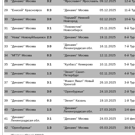
28
"Динамо" Москва
3:2
"Ярославич" Ярославль
09.12.2025
12-й Ту
29
"Енисей" Красноярск
0:3
"Динамо" Москва
05.12.2025
11-й Ту
"Горький" Нижний
30
"Динамо" Москва
3:0
02.12.2025
10-й Ту
Новгород
"Локомотив"
31
"Динамо" Москва
3:1
25.11.2025
9-й Тур
Новосибирск
32
"Нова" Новокуйбышевск
2:3
"Динамо" Москва
19.11.2025
8-й Тур
"Динамо"
33
"Динамо" Москва
3:0
16.11.2025
7-й Тур
Ленинградксая обл.
34
"МГТУ" Москва
0:3
"Динамо" Москва
12.11.2025
6-й Тур
35
"Динамо" Москва
3:1
"Кузбасс" Кемерово
10.11.2025
5-й Тур
"Зенит" Санкт-
36
"Динамо" Москва
1:3
02.11.2025
4-й Тур
Петербург
"Факел Ямал" Новый
37
"Динамо" Москва
3:1
26.10.2025
3-й Тур
Уренгой
38
"Динамо" Москва
3:0
"Оренбуржье"
24.10.2025
2-й Тур
39
"Динамо" Москва
0:3
"Зенит" Казань
19.10.2025
1-й Тур
"Динамо"
40
"Динамо" Москва
1:3
27.03.2025
1/4 фи
Ленинградксая обл.
"Динамо"
41
3:1
"Динамо" Москва
24.03.2025
1/4 фи
Ленинградксая обл.
42
"Оренбуржье"
1:3
"Динамо" Москва
05.03.2025
30-й Ту