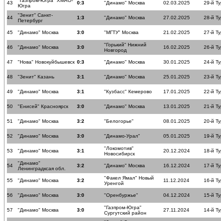
"Газпром-Югра" ХМАО-
43
0:3
"Динамо" Москва
02.03.2025
29-й Ту
Югра
"Зенит" Санкт-
44
1:3
"Динамо" Москва
27.02.2025
28-й Ту
Петербург
45
"Динамо" Москва
3:0
"МГТУ" Москва
21.02.2025
27-й Ту
"Горький" Нижний
46
"Динамо" Москва
3:0
16.02.2025
26-й Ту
Новгород
47
"Нова" Новокуйбышевск
0:3
"Динамо" Москва
30.01.2025
24-й Ту
48
"Зенит" Казань
3:1
"Динамо" Москва
25.01.2025
23-й Ту
49
"Динамо" Москва
3:1
"Кузбасс" Кемерово
17.01.2025
22-й Ту
50
"Енисей" Красноярск
3:0
"Динамо" Москва
13.01.2025
21-й Ту
51
"Динамо" Москва
3:2
"Белогорье"
08.01.2025
20-й Ту
52
"Динамо" Москва
3:0
"Динамо-Урал"
05.01.2025
19-й Ту
"Локомотив"
53
"Динамо" Москва
3:1
20.12.2024
18-й Ту
Новосибирск
"Динамо"
54
3:2
"Динамо" Москва
16.12.2024
17-й Ту
Ленинградксая обл.
"Факел Ямал" Новый
55
"Динамо" Москва
3:2
11.12.2024
16-й Ту
Уренгой
56
"Динамо" Москва
3:0
"Оренбуржье"
04.12.2024
15-й Ту
"Газпром-Югра"
57
"Динамо" Москва
3:0
27.11.2024
14-й Ту
Сургутский район