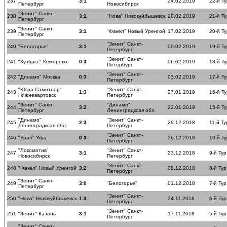
237
3:1
24.02.2019
22-й Ту
Петербург
Новосибирск
"Зенит" Санкт-
238
3:1
"Нова" Новокуйбышевск
20.02.2019
21-й Ту
Петербург
"Зенит" Санкт-
239
3:1
"Факел" Новый Уренгой
17.02.2019
20-й Ту
Петербург
"Зенит" Санкт-
240
"Белогорье"
3:1
09.02.2019
19-й Ту
Петербург
"Зенит" Санкт-
241
"Кузбасс" Кемерово
0:3
06.02.2019
18-й Ту
Петербург
"Зенит" Санкт-
242
"Динамо" Москва
0:3
03.02.2019
17-й Ту
Петербург
"Югра-Самотлор"
"Зенит" Санкт-
243
1:3
27.01.2019
16-й Ту
Нижневартовск
Петербург
"Зенит" Санкт-
"Динамо"
244
3:2
22.01.2019
15-й Ту
Петербург
Ленинградксая обл.
"Динамо"
"Зенит" Санкт-
245
2:3
29.12.2018
11-й Ту
Ленинградксая обл.
Петербург
"Зенит" Санкт-
246
"Урал" Уфа
0:3
26.12.2018
10-й Ту
Петербург
"Локомотив"
"Зенит" Санкт-
247
3:1
23.12.2018
9-й Тур
Новосибирск
Петербург
"Зенит" Санкт-
248
"Факел" Новый Уренгой
3:2
08.12.2018
8-й Тур
Петербург
"Зенит" Санкт-
249
3:0
"Белогорье"
01.12.2018
7-й Тур
Петербург
"Зенит" Санкт-
250
"Нова" Новокуйбышевск
1:3
24.11.2018
6-й Тур
Петербург
"Зенит" Санкт-
251
"Зенит" Казань
3:1
17.11.2018
5-й Тур
Петербург
"Зенит" Санкт-