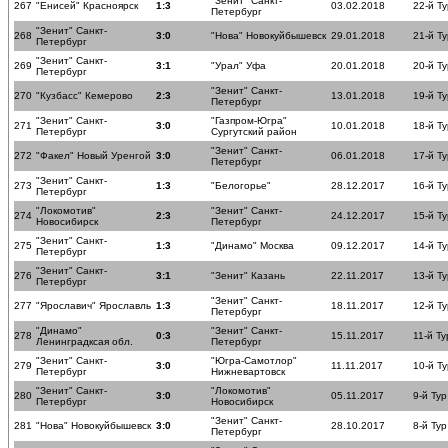
"Зенит" Санкт-
267
"Енисей" Красноярск
1:3
03.02.2018
22-й Ту
Петербург
"Зенит" Санкт-
268
3:0
"Нова" Новокуйбышевск
29.01.2018
21-й Ту
Петербург
"Зенит" Санкт-
269
3:1
"Урал" Уфа
20.01.2018
20-й Ту
Петербург
"Зенит" Санкт-
270
"Кузбасс" Кемерово
2:3
13.01.2018
19-й Ту
Петербург
"Зенит" Санкт-
"Газпром-Югра"
271
3:0
10.01.2018
18-й Ту
Петербург
Сургутский район
"Зенит" Санкт-
272
"Факел" Новый Уренгой
3:0
06.01.2018
17-й Ту
Петербург
"Зенит" Санкт-
273
1:3
"Белогорье"
28.12.2017
16-й Ту
Петербург
"Локомотив"
"Зенит" Санкт-
274
2:3
24.12.2017
15-й Ту
Новосибирск
Петербург
"Зенит" Санкт-
275
1:3
"Динамо" Москва
09.12.2017
14-й Ту
Петербург
"Зенит" Санкт-
276
3:1
"Зенит" Казань
22.11.2017
13-й Ту
Петербург
"Зенит" Санкт-
277
"Ярославич" Ярославль
1:3
18.11.2017
12-й Ту
Петербург
"Динамо"
"Зенит" Санкт-
278
0:3
15.11.2017
11-й Ту
Ленинградксая обл.
Петербург
"Зенит" Санкт-
"Югра-Самотлор"
279
3:0
11.11.2017
10-й Ту
Петербург
Нижневартовск
"Зенит" Санкт-
"Локомотив"
280
3:0
05.11.2017
9-й Тур
Петербург
Новосибирск
"Зенит" Санкт-
281
"Нова" Новокуйбышевск
3:0
28.10.2017
8-й Тур
Петербург