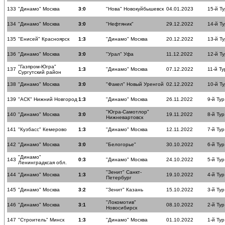
133
"Динамо" Москва
3:0
"Нова" Новокуйбышевск
04.01.2023
15-й Ту
134
"Динамо" Москва
3:0
"Нефтяник"
29.12.2022
14-й Ту
135
"Енисей" Красноярск
1:3
"Динамо" Москва
20.12.2022
13-й Ту
136
"Динамо" Москва
3:0
"Урал" Уфа
11.12.2022
12-й Ту
"Газпром-Югра"
137
1:3
"Динамо" Москва
07.12.2022
11-й Ту
Сургутский район
138
"Динамо" Москва
3:0
"Факел" Новый Уренгой
02.12.2022
10-й Ту
139
"АСК" Нижний Новгород
1:3
"Динамо" Москва
26.11.2022
9-й Тур
"Югра-Самотлор"
140
"Динамо" Москва
3:0
19.11.2022
8-й Тур
Нижневартовск
141
"Кузбасс" Кемерово
1:3
"Динамо" Москва
12.11.2022
7-й Тур
142
"Динамо" Москва
3:0
"Белогорье"
30.10.2022
6-й Тур
"Динамо"
143
0:3
"Динамо" Москва
24.10.2022
5-й Тур
Ленинградксая обл.
"Зенит" Санкт-
144
"Динамо" Москва
1:3
19.10.2022
4-й Тур
Петербург
145
"Динамо" Москва
3:2
"Зенит" Казань
15.10.2022
3-й Тур
"Локомотив"
146
"Динамо" Москва
3:1
08.10.2022
2-й Тур
Новосибирск
147
"Строитель" Минск
1:3
"Динамо" Москва
01.10.2022
1-й Тур