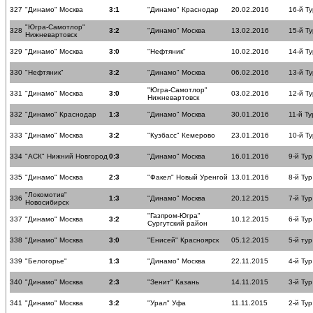
327
"Динамо" Москва
3:1
"Динамо" Краснодар
20.02.2016
16-й Ту
"Югра-Самотлор"
328
3:2
"Динамо" Москва
13.02.2016
15-й Ту
Нижневартовск
329
"Динамо" Москва
3:0
"Нефтяник"
10.02.2016
14-й Ту
330
"Нефтяник"
3:2
"Динамо" Москва
06.02.2016
13-й Ту
"Югра-Самотлор"
331
"Динамо" Москва
3:0
03.02.2016
12-й Ту
Нижневартовск
332
"Динамо" Краснодар
1:3
"Динамо" Москва
30.01.2016
11-й Ту
333
"Динамо" Москва
3:2
"Кузбасс" Кемерово
23.01.2016
10-й Ту
334
"АСК" Нижний Новгород
0:3
"Динамо" Москва
16.01.2016
9-й Тур
335
"Динамо" Москва
2:3
"Факел" Новый Уренгой
13.01.2016
8-й Тур
"Локомотив"
336
1:3
"Динамо" Москва
20.12.2015
7-й Тур
Новосибирск
"Газпром-Югра"
337
"Динамо" Москва
3:2
10.12.2015
6-й Тур
Сургутский район
338
"Динамо" Москва
3:0
"Енисей" Красноярск
05.12.2015
5-й тур
339
"Белогорье"
1:3
"Динамо" Москва
22.11.2015
4-й Тур
340
"Динамо" Москва
2:3
"Зенит" Казань
14.11.2015
3-й Тур
341
"Динамо" Москва
3:2
"Урал" Уфа
11.11.2015
2-й Тур