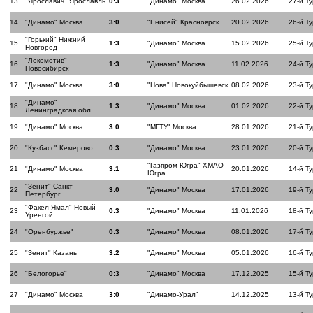
13
"Ярославич" Ярославль
0:3
"Динамо" Москва
26.02.2026
27-й Ту
14
"Динамо" Москва
3:0
"Енисей" Красноярск
20.02.2026
26-й Ту
"Горький" Нижний
15
1:3
"Динамо" Москва
15.02.2026
25-й Ту
Новгород
"Локомотив"
16
1:3
"Динамо" Москва
11.02.2026
24-й Ту
Новосибирск
17
"Динамо" Москва
3:0
"Нова" Новокуйбышевск
08.02.2026
23-й Ту
"Динамо"
18
1:3
"Динамо" Москва
01.02.2026
22-й Ту
Ленинградксая обл.
19
"Динамо" Москва
3:0
"МГТУ" Москва
28.01.2026
21-й Ту
20
"Кузбасс" Кемерово
0:3
"Динамо" Москва
23.01.2026
20-й Ту
"Газпром-Югра" ХМАО-
21
"Динамо" Москва
3:1
20.01.2026
14-й Ту
Югра
"Зенит" Санкт-
22
3:0
"Динамо" Москва
17.01.2026
19-й Ту
Петербург
"Факел Ямал" Новый
23
0:3
"Динамо" Москва
11.01.2026
18-й Ту
Уренгой
24
"Оренбуржье"
0:3
"Динамо" Москва
08.01.2026
17-й Ту
25
"Зенит" Казань
3:2
"Динамо" Москва
05.01.2026
16-й Ту
26
"Белогорье"
0:3
"Динамо" Москва
17.12.2025
15-й Ту
27
"Динамо" Москва
3:0
"Динамо-Урал"
14.12.2025
13-й Ту