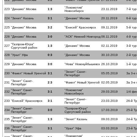
"Локомотив"
223
"Динамо" Москва
1:3
23.11.2019
7-й тур
Новосибирск
224
"Зенит" Казань
3:1
"Динамо" Москва
20.11.2019
6-й тур
225
"Динамо" Москва
3:2
"Енисей" Красноярск
09.11.2019
5-й тур
226
"Динамо" Москва
3:0
"АСК" Нижний Новгород
06.11.2019
4-й тур
"Газпром-Югра"
227
1:3
"Динамо" Москва
02.11.2019
3-й тур
Сургутский район
228
"Урал" Уфа
0:3
"Динамо" Москва
30.10.2019
2-й тур
229
"Динамо" Москва
3:0
"Нова" Новокуйбышевск
26.10.2019
1-й тур
"Зенит" Санкт-
230
"Факел" Новый Уренгой
3:1
05.05.2019
За 3-е
Петербург
"Зенит" Санкт-
231
2:3
"Факел" Новый Уренгой
02.05.2019
За 3-е
Петербург
"Зенит" Санкт-
"Локомотив"
232
3:1
29.03.2019
1/4 фи
Петербург
Новосибирск
"Зенит" Санкт-
233
"Енисей" Красноярск
3:1
23.03.2019
26-й Ту
Петербург
"Зенит" Санкт-
"Газпром-Югра"
234
3:0
17.03.2019
25-й Ту
Петербург
Сургутский район
"Зенит" Санкт-
235
1:3
"Зенит" Казань
09.03.2019
24-й Ту
Петербург
"Зенит" Санкт-
236
3:1
"Урал" Уфа
03.03.2019
23-й Ту
Петербург
"Зенит" Санкт-
"Локомотив"