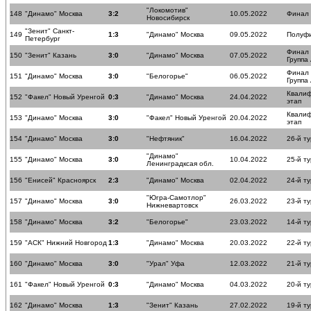
"Локомотив"
148
"Динамо" Москва
3:2
10.05.2022
Финал
Новосибирск
"Зенит" Санкт-
149
1:3
"Динамо" Москва
09.05.2022
Полуф
Петербург
Финал
150
"Зенит" Казань
3:0
"Динамо" Москва
07.05.2022
Группа
Финал
151
"Динамо" Москва
3:0
"Белогорье"
06.05.2022
Группа
Квали
152
"Факел" Новый Уренгой
0:3
"Динамо" Москва
24.04.2022
этап
Квали
153
"Динамо" Москва
3:0
"Факел" Новый Уренгой
20.04.2022
этап
154
"Динамо" Москва
3:0
"Нефтяник"
16.04.2022
26-й ту
"Динамо"
155
"Динамо" Москва
3:0
10.04.2022
25-й ту
Ленинградксая обл.
156
"Енисей" Красноярск
2:3
"Динамо" Москва
02.04.2022
24-й ту
"Югра-Самотлор"
157
"Динамо" Москва
3:0
26.03.2022
23-й ту
Нижневартовск
158
"Динамо" Москва
3:2
"Белогорье"
23.03.2022
14-й ту
159
"АСК" Нижний Новгород
1:3
"Динамо" Москва
20.03.2022
22-й ту
160
"Динамо" Москва
3:0
"Урал" Уфа
12.03.2022
21-й ту
161
"Факел" Новый Уренгой
0:3
"Динамо" Москва
04.03.2022
20-й ту
162
"Динамо" Москва
1:3
"Зенит" Казань
27.02.2022
19-й ту