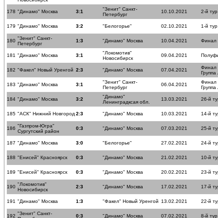
"Зенит" Санкт-
178
"Динамо" Москва
3:1
10.10.2021
2-й тур
Петербург
179
"Динамо" Москва
3:2
"Белогорье"
02.10.2021
1-й тур
"Зенит" Санкт-
180
1:3
"Динамо" Москва
10.04.2021
Финал
Петербург
"Локомотив"
181
"Динамо" Москва
3:1
09.04.2021
Полуф
Новосибирск
Финал
182
"Факел" Новый Уренгой
2:3
"Динамо" Москва
07.04.2021
Группа
"Зенит" Санкт-
Финал
183
"Динамо" Москва
3:1
06.04.2021
Петербург
Группа
"Динамо"
184
"Динамо" Москва
3:2
13.03.2021
26-й ту
Ленинградксая обл.
185
"АСК" Нижний Новгород
2:3
"Динамо" Москва
10.03.2021
14-й ту
"Газпром-Югра"
186
0:3
"Динамо" Москва
07.03.2021
25-й ту
Сургутский район
187
"Динамо" Москва
3:0
"Белогорье"
27.02.2021
24-й ту
188
"Енисей" Красноярск
0:3
"Динамо" Москва
21.02.2021
10-й ту
189
"Енисей" Красноярск
0:3
"Динамо" Москва
20.02.2021
23-й ту
"Локомотив"
190
2:3
"Динамо" Москва
17.02.2021
17-й ту
Новосибирск
191
"Динамо" Москва
1:3
"Факел" Новый Уренгой
13.02.2021
22-й ту
"Зенит" Санкт-
192
0:3
"Динамо" Москва
07.02.2021
8-й тур