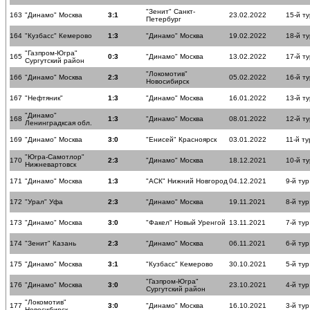
"Зенит" Санкт-
163
"Динамо" Москва
3:1
23.02.2022
15-й ту
Петербург
164
"Кузбасс" Кемерово
1:3
"Динамо" Москва
19.02.2022
18-й ту
"Газпром-Югра"
165
0:3
"Динамо" Москва
13.02.2022
17-й ту
Сургутский район
"Локомотив"
166
"Динамо" Москва
2:3
05.02.2022
16-й ту
Новосибирск
167
"Нефтяник"
1:3
"Динамо" Москва
16.01.2022
13-й ту
"Динамо"
168
1:3
"Динамо" Москва
08.01.2022
12-й ту
Ленинградксая обл.
169
"Динамо" Москва
3:0
"Енисей" Красноярск
03.01.2022
11-й ту
"Югра-Самотлор"
170
2:3
"Динамо" Москва
18.12.2021
10-й ту
Нижневартовск
171
"Динамо" Москва
1:3
"АСК" Нижний Новгород
04.12.2021
9-й тур
172
"Урал" Уфа
2:3
"Динамо" Москва
19.11.2021
8-й тур
173
"Динамо" Москва
3:0
"Факел" Новый Уренгой
13.11.2021
7-й тур
174
"Зенит" Казань
2:3
"Динамо" Москва
06.11.2021
6-й тур
175
"Динамо" Москва
3:1
"Кузбасс" Кемерово
30.10.2021
5-й тур
"Газпром-Югра"
176
"Динамо" Москва
3:0
23.10.2021
4-й тур
Сургутский район
"Локомотив"
177
3:0
"Динамо" Москва
16.10.2021
3-й тур
Новосибирск