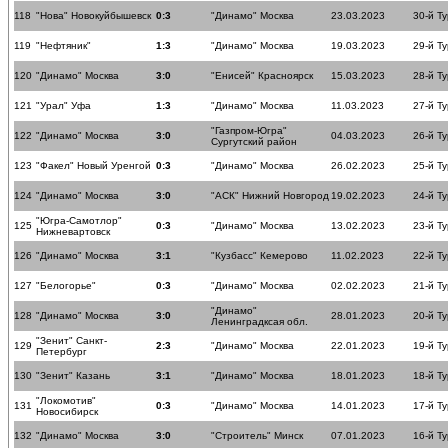
118
"Нова" Новокуйбышевск
0:3
"Динамо" Москва
23.03.2023
30-й Ту
119
"Нефтяник"
1:3
"Динамо" Москва
19.03.2023
29-й Ту
120
"Динамо" Москва
3:0
"Енисей" Красноярск
15.03.2023
28-й Ту
121
"Урал" Уфа
1:3
"Динамо" Москва
11.03.2023
27-й Ту
"Газпром-Югра"
122
"Динамо" Москва
3:0
04.03.2023
26-й Ту
Сургутский район
123
"Факел" Новый Уренгой
0:3
"Динамо" Москва
26.02.2023
25-й Ту
124
"Динамо" Москва
3:0
"АСК" Нижний Новгород
19.02.2023
24-й Ту
"Югра-Самотлор"
125
0:3
"Динамо" Москва
13.02.2023
23-й Ту
Нижневартовск
126
"Динамо" Москва
3:1
"Кузбасс" Кемерово
11.02.2023
22-й Ту
127
"Белогорье"
0:3
"Динамо" Москва
02.02.2023
21-й Ту
"Динамо"
128
"Динамо" Москва
3:0
28.01.2023
20-й Ту
Ленинградксая обл.
"Зенит" Санкт-
129
2:3
"Динамо" Москва
22.01.2023
19-й Ту
Петербург
130
"Зенит" Казань
3:1
"Динамо" Москва
18.01.2023
18-й Ту
"Локомотив"
131
0:3
"Динамо" Москва
14.01.2023
17-й Ту
Новосибирск
132
"Динамо" Москва
3:0
"Строитель" Минск
07.01.2023
16-й Ту