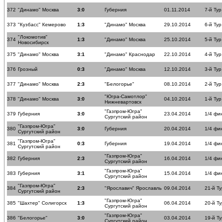
372
"Динамо" Москва
3:0
Губерния
01.11.2014
7-й Тур
373
"Кузбасс" Кемерово
1:3
"Динамо" Москва
29.10.2014
6-й Тур
"Локомотив"
374
1:3
"Динамо" Москва
25.10.2014
5-й Тур
Новосибирск
375
"Динамо" Москва
3:1
"Динамо" Краснодар
22.10.2014
4-й Тур
376
Грозный
0:3
"Динамо" Москва
12.10.2014
3-й Тур
377
"Динамо" Москва
2:3
"Белогорье"
08.10.2014
2-й Тур
"Югра-Самотлор"
378
"Динамо" Москва
3:0
04.10.2014
1-й Тур
Нижневартовск
"Газпром-Югра"
379
Губерния
3:0
23.04.2014
1/4 фи
Сургутский район
"Газпром-Югра"
380
3:0
Губерния
20.04.2014
1/4 фи
Сургутский район
"Газпром-Югра"
381
0:3
Губерния
19.04.2014
1/4 фи
Сургутский район
"Газпром-Югра"
382
Губерния
2:3
16.04.2014
1/4 фи
Сургутский район
"Газпром-Югра"
383
Губерния
3:1
15.04.2014
1/4 фи
Сургутский район
"Газпром-Югра"
384
2:3
"Ярославич" Ярославль
09.04.2014
21-й Ту
Сургутский район
"Газпром-Югра"
385
"Шахтер" Солигорск
1:3
06.04.2014
20-й Ту
Сургутский район
"Газпром-Югра"
386
"Белогорье"
3:0
03.04.2014
19-й Ту
Сургутский район