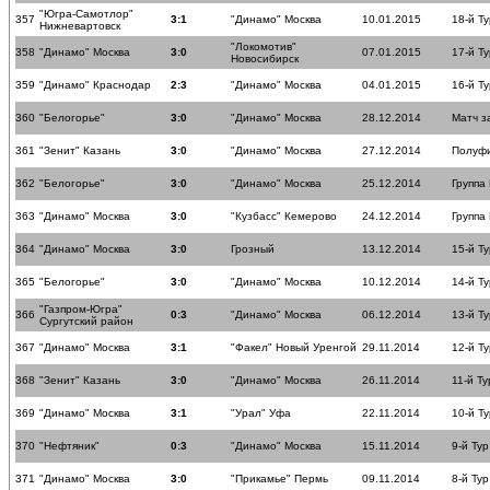
"Югра-Самотлор"
357
3:1
"Динамо" Москва
10.01.2015
18-й Ту
Нижневартовск
"Локомотив"
358
"Динамо" Москва
3:0
07.01.2015
17-й Ту
Новосибирск
359
"Динамо" Краснодар
2:3
"Динамо" Москва
04.01.2015
16-й Ту
360
"Белогорье"
3:0
"Динамо" Москва
28.12.2014
Матч з
361
"Зенит" Казань
3:0
"Динамо" Москва
27.12.2014
Полуф
362
"Белогорье"
3:0
"Динамо" Москва
25.12.2014
Группа
363
"Динамо" Москва
3:0
"Кузбасс" Кемерово
24.12.2014
Группа
364
"Динамо" Москва
3:0
Грозный
13.12.2014
15-й Ту
365
"Белогорье"
3:0
"Динамо" Москва
10.12.2014
14-й Ту
"Газпром-Югра"
366
0:3
"Динамо" Москва
06.12.2014
13-й Ту
Сургутский район
367
"Динамо" Москва
3:1
"Факел" Новый Уренгой
29.11.2014
12-й Ту
368
"Зенит" Казань
3:0
"Динамо" Москва
26.11.2014
11-й Ту
369
"Динамо" Москва
3:1
"Урал" Уфа
22.11.2014
10-й Ту
370
"Нефтяник"
0:3
"Динамо" Москва
15.11.2014
9-й Тур
371
"Динамо" Москва
3:0
"Прикамье" Пермь
09.11.2014
8-й Тур