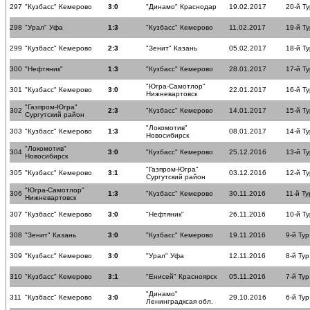
297
"Кузбасс" Кемерово
3:0
"Динамо" Краснодар
19.02.2017
20-й Ту
298
"Урал" Уфа
1:3
"Кузбасс" Кемерово
11.02.2017
19-й Ту
299
"Кузбасс" Кемерово
2:3
"Зенит" Казань
05.02.2017
18-й Ту
300
"Нефтяник"
1:3
"Кузбасс" Кемерово
28.01.2017
17-й Ту
"Югра-Самотлор"
301
"Кузбасс" Кемерово
3:0
22.01.2017
16-й Ту
Нижневартовск
"Газпром-Югра"
302
2:3
"Кузбасс" Кемерово
14.01.2017
15-й Ту
Сургутский район
"Локомотив"
303
"Кузбасс" Кемерово
1:3
08.01.2017
14-й Ту
Новосибирск
"Локомотив"
304
3:0
"Кузбасс" Кемерово
25.12.2016
13-й Ту
Новосибирск
"Газпром-Югра"
305
"Кузбасс" Кемерово
3:1
03.12.2016
12-й Ту
Сургутский район
"Югра-Самотлор"
306
1:3
"Кузбасс" Кемерово
30.11.2016
11-й Ту
Нижневартовск
307
"Кузбасс" Кемерово
3:0
"Нефтяник"
26.11.2016
10-й Ту
308
"Зенит" Казань
3:0
"Кузбасс" Кемерово
19.11.2016
9-й Тур
309
"Кузбасс" Кемерово
3:0
"Урал" Уфа
12.11.2016
8-й Тур
310
"Кузбасс" Кемерово
3:1
"Енисей" Красноярск
05.11.2016
7-й Тур
"Динамо"
311
"Кузбасс" Кемерово
3:0
29.10.2016
6-й Тур
Ленинградксая обл.