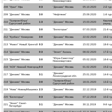
Нижневартовск
208
"Урал" Уфа
0:3
"Динамо" Москва
05.10.2020
2-й тур
209
"Динамо" Москва
3:0
"Нефтяник"
25.09.2020
1-й тур
"Газпром-Югра"
Квали
210
1:3
"Динамо" Москва
15.03.2020
Сургутский район
раунд
211
"Динамо" Москва
3:0
"Белогорье"
07.03.2020
21-й ту
212
"Кузбасс" Кемерово
3:0
"Динамо" Москва
22.02.2020
19-й ту
213
"Факел" Новый Уренгой
0:3
"Динамо" Москва
15.02.2020
18-й ту
214
"Динамо" Москва
0:3
"Зенит" Казань
08.02.2020
17-й ту
"Югра-Самотлор"
215
"Динамо" Москва
3:0
05.02.2020
16-й ту
Нижневартовск
216
"АСК" Нижний Новгород
0:3
"Динамо" Москва
01.02.2020
15-й ту
"Динамо"
217
"Динамо" Москва
3:1
25.01.2020
14-й ту
Ленинградксая обл.
"Газпром-Югра"
218
"Динамо" Москва
3:0
18.01.2020
13-й ту
Сургутский район
219
"Нова" Новокуйбышевск
2:3
"Динамо" Москва
22.12.2019
12-й ту
220
"Белогорье"
0:3
"Динамо" Москва
07.12.2019
10-й ту
"Зенит" Санкт-
221
3:1
"Динамо" Москва
30.11.2019
9-й тур
Петербург
222
"Динамо" Москва
3:2
"Факел" Новый Уренгой
27.11.2019
8-й тур