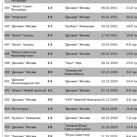
Петербург
"Зенит" Санкт-
193
1:3
"Динамо" Москва
06.02.2021
21-й ту
Петербург
194
"Нефтяник"
2:3
"Динамо" Москва
30.01.2021
20-й ту
195
"Динамо" Москва
3:1
"Кузбасс" Кемерово
23.01.2021
19-й ту
196
"Зенит" Казань
0:3
"Динамо" Москва
17.01.2021
18-й ту
197
"Зенит" Казань
1:3
"Динамо" Москва
15.01.2021
6-й тур
"Югра-Самотлор"
198
2:3
"Динамо" Москва
06.01.2021
16-й ту
Нижневартовск
199
"Динамо" Москва
3:1
"Урал" Уфа
29.12.2020
15-й ту
"Локомотив"
200
"Динамо" Москва
3:0
22.12.2020
5-й тур
Новосибирск
"Динамо"
201
0:3
"Динамо" Москва
12.12.2020
13-й ту
Ленинградксая обл.
202
"Факел" Новый Уренгой
3:1
"Динамо" Москва
07.12.2020
9-й тур
203
"Динамо" Москва
3:0
"АСК" Нижний Новгород
01.12.2020
3-й тур
204
"Белогорье"
1:3
"Динамо" Москва
28.11.2020
11-й ту
205
"Кузбасс" Кемерово
1:3
"Динамо" Москва
24.10.2020
7-й тур
"Газпром-Югра"
206
"Динамо" Москва
3:0
21.10.2020
12-й ту
Сургутский район
"Югра-Самотлор"
207
"Динамо" Москва
3:0
11.10.2020
4-й тур