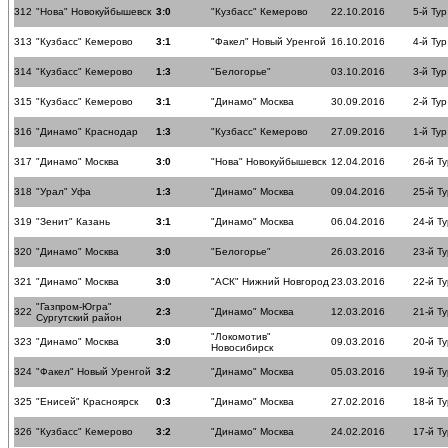
312
"Нова" Новокуйбышевск
3:0
"Кузбасс" Кемерово
22.10.2016
5-й Тур
313
"Кузбасс" Кемерово
3:1
"Факел" Новый Уренгой
16.10.2016
4-й Тур
314
"Кузбасс" Кемерово
1:3
"Белогорье"
03.10.2016
3-й Тур
315
"Кузбасс" Кемерово
3:1
"Динамо" Москва
30.09.2016
2-й Тур
316
"Динамо" Краснодар
1:3
"Кузбасс" Кемерово
27.09.2016
1-й Тур
317
"Динамо" Москва
3:0
"Нова" Новокуйбышевск
12.04.2016
26-й Ту
318
"Урал" Уфа
1:3
"Динамо" Москва
09.04.2016
25-й Ту
319
"Зенит" Казань
3:1
"Динамо" Москва
06.04.2016
24-й Ту
320
"Динамо" Москва
3:0
"Белогорье"
26.03.2016
23-й Ту
321
"Динамо" Москва
3:0
"АСК" Нижний Новгород
23.03.2016
22-й Ту
"Газпром-Югра"
322
2:3
"Динамо" Москва
12.03.2016
21-й Ту
Сургутский район
"Локомотив"
323
"Динамо" Москва
3:0
09.03.2016
20-й Ту
Новосибирск
324
"Факел" Новый Уренгой
3:2
"Динамо" Москва
05.03.2016
19-й Ту
325
"Енисей" Красноярск
0:3
"Динамо" Москва
27.02.2016
18-й Ту
326
"Кузбасс" Кемерово
3:2
"Динамо" Москва
24.02.2016
17-й Ту