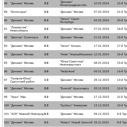
"Динамо"
88
"Динамо" Москва
3:2
10.02.2024
22-й Ту
Ленинградксая обл.
89
"Белогорье"
3:2
"Динамо" Москва
07.02.2024
21-й Ту
"Зенит" Санкт-
90
"Динамо" Москва
0:3
04.02.2024
20-й Ту
Петербург
"Локомотив"
91
3:2
"Динамо" Москва
27.01.2024
19-й Ту
Новосибирск
92
"Шахтер" Солигорск
0:3
"Динамо" Москва
21.01.2024
18-й Ту
93
"Динамо" Москва
0:3
"Зенит" Казань
17.01.2024
17-й Ту
94
"Динамо" Москва
3:0
"Нова" Новокуйбышевск
12.01.2024
16-й Ту
"Югра-Самотлор"
95
"Динамо" Москва
3:0
08.01.2024
15-й Ту
Нижневартовск
96
"Динамо" Москва
3:0
"Нефтяник"
04.01.2024
14-й Ту
"Газпром-Югра"
97
1:3
"Динамо" Москва
28.12.2023
13-й Ту
Сургутский район
98
"Динамо" Москва
3:0
"Енисей" Красноярск
20.12.2023
12-й Ту
99
"Урал" Уфа
3:2
"Динамо" Москва
17.12.2023
11-й Ту
100
"Динамо" Москва
2:3
"Кузбасс" Кемерово
13.12.2023
10-й Ту
101
"АСК" Нижний Новгород
0:3
"Динамо" Москва
09.12.2023
9-й Тур
102
"Динамо" Москва
3:1
"Факел" Новый Уренгой
29.11.2023
8-й Тур