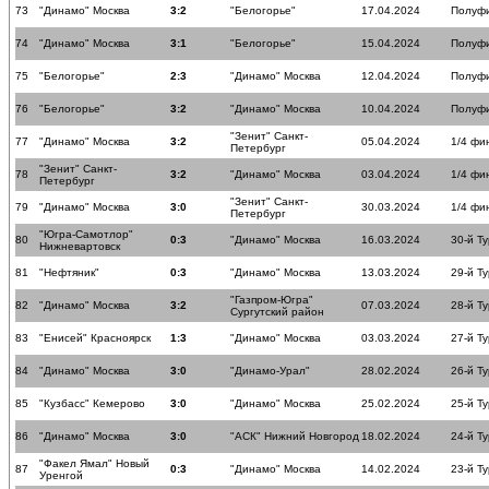
73
"Динамо" Москва
3:2
"Белогорье"
17.04.2024
Полуф
74
"Динамо" Москва
3:1
"Белогорье"
15.04.2024
Полуф
75
"Белогорье"
2:3
"Динамо" Москва
12.04.2024
Полуф
76
"Белогорье"
3:2
"Динамо" Москва
10.04.2024
Полуф
"Зенит" Санкт-
77
"Динамо" Москва
3:2
05.04.2024
1/4 фи
Петербург
"Зенит" Санкт-
78
3:2
"Динамо" Москва
03.04.2024
1/4 фи
Петербург
"Зенит" Санкт-
79
"Динамо" Москва
3:0
30.03.2024
1/4 фи
Петербург
"Югра-Самотлор"
80
0:3
"Динамо" Москва
16.03.2024
30-й Ту
Нижневартовск
81
"Нефтяник"
0:3
"Динамо" Москва
13.03.2024
29-й Ту
"Газпром-Югра"
82
"Динамо" Москва
3:2
07.03.2024
28-й Ту
Сургутский район
83
"Енисей" Красноярск
1:3
"Динамо" Москва
03.03.2024
27-й Ту
84
"Динамо" Москва
3:0
"Динамо-Урал"
28.02.2024
26-й Ту
85
"Кузбасс" Кемерово
3:0
"Динамо" Москва
25.02.2024
25-й Ту
86
"Динамо" Москва
3:0
"АСК" Нижний Новгород
18.02.2024
24-й Ту
"Факел Ямал" Новый
87
0:3
"Динамо" Москва
14.02.2024
23-й Ту
Уренгой