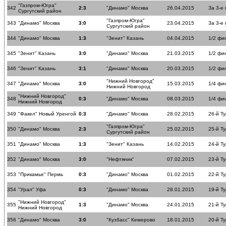
"Газпром-Югра"
342
2:3
"Динамо" Москва
26.04.2015
За 3-е
Сургутский район
"Газпром-Югра"
343
"Динамо" Москва
3:0
23.04.2015
За 3-е
Сургутский район
344
"Динамо" Москва
1:3
"Зенит" Казань
04.04.2015
1/2 фи
345
"Зенит" Казань
3:0
"Динамо" Москва
21.03.2015
1/2 фи
346
"Зенит" Казань
3:1
"Динамо" Москва
20.03.2015
1/2 фи
"Нижний Новгород"
347
"Динамо" Москва
3:0
15.03.2015
1/4 фи
Нижний Новгород
"Нижний Новгород"
348
0:3
"Динамо" Москва
08.03.2015
1/4 фи
Нижний Новгород
349
"Факел" Новый Уренгой
0:3
"Динамо" Москва
28.02.2015
26-й Ту
"Газпром-Югра"
350
"Динамо" Москва
2:3
25.02.2015
25-й Ту
Сургутский район
351
"Динамо" Москва
1:3
"Зенит" Казань
14.02.2015
24-й Ту
352
"Динамо" Москва
3:0
"Нефтяник"
07.02.2015
23-й Ту
353
"Прикамье" Пермь
0:3
"Динамо" Москва
01.02.2015
22-й Ту
354
"Урал" Уфа
0:3
"Динамо" Москва
28.01.2015
19-й Ту
"Нижний Новгород"
355
1:3
"Динамо" Москва
24.01.2015
21-й Ту
Нижний Новгород
356
"Динамо" Москва
3:0
"Кузбасс" Кемерово
18.01.2015
20-й Ту