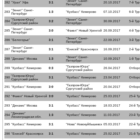
"Зенит" Санкт-
282
"Урал" Уфа
3:1
20.10.2017
7-й Тур
Петербург
"Зенит" Санкт-
283
1:3
"Кузбасс" Кемерово
07.10.2017
6-й Тур
Петербург
"Газпром-Югра"
"Зенит" Санкт-
284
3:2
30.09.2017
5-й Тур
Сургутский район
Петербург
"Зенит" Санкт-
285
3:0
"Факел" Новый Уренгой
26.09.2017
4-й Тур
Петербург
"Зенит" Санкт-
286
"Белогорье"
3:1
22.09.2017
3-й Тур
Петербург
"Зенит" Санкт-
287
3:1
"Енисей" Красноярск
16.09.2017
2-й Тур
Петербург
"Зенит" Санкт-
288
"Динамо" Москва
1:3
10.09.2017
1-й Тур
Петербург
"Газпром-Югра"
289
"Кузбасс" Кемерово
0:3
26.04.2017
Отборо
Сургутский район
"Газпром-Югра"
290
3:1
"Кузбасс" Кемерово
23.04.2017
Отборо
Сургутский район
"Газпром-Югра"
291
"Кузбасс" Кемерово
3:0
20.04.2017
Отборо
Сургутский район
292
"Факел" Новый Уренгой
3:0
"Кузбасс" Кемерово
25.03.2017
25-й Ту
293
"Динамо" Москва
3:1
"Кузбасс" Кемерово
18.03.2017
24-й Ту
"Динамо"
294
1:3
"Кузбасс" Кемерово
11.03.2017
23-й Ту
Ленинградксая обл.
295
"Кузбасс" Кемерово
3:1
"Нова" Новокуйбышевск
05.03.2017
22-й Ту
296
"Енисей" Красноярск
3:1
"Кузбасс" Кемерово
25.02.2017
21-й Ту