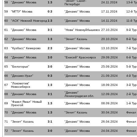
"Зенит" Санкт-
58
"Динамо" Москва
1:3
24.11.2024
13-й Ту
Петербург
59
"МГТУ" Москва
0:3
"Динамо" Москва
17.11.2024
12-й Ту
60
"АСК" Нижний Новгород
1:3
"Динамо" Москва
14.11.2024
11-й Ту
61
"Динамо" Москва
3:1
"Нова" Новокуйбышевск
27.10.2024
9-й Тур
62
"Динамо" Москва
1:3
"Зенит" Казань
20.10.2024
8-й Тур
63
"Кузбасс" Кемерово
2:3
"Динамо" Москва
13.10.2024
7-й Тур
64
"Динамо" Москва
3:0
"Енисей" Красноярск
29.09.2024
6-й Тур
65
"Белогорье"
3:0
"Динамо" Москва
25.09.2024
5-й Тур
66
"Динамо-Урал"
0:3
"Динамо" Москва
21.09.2024
4-й Тур
"Локомотив"
67
1:3
"Динамо" Москва
18.09.2024
3-й Тур
Новосибирск
"Динамо"
68
"Динамо" Москва
3:1
12.09.2024
2-й Тур
Ленинградксая обл.
"Факел Ямал" Новый
69
1:3
"Динамо" Москва
08.09.2024
1-й Тур
Уренгой
70
"Динамо" Москва
1:3
"Зенит" Казань
30.04.2024
Финал
71
"Зенит" Казань
3:1
"Динамо" Москва
26.04.2024
Финал
72
"Зенит" Казань
3:0
"Динамо" Москва
24.04.2024
Финал