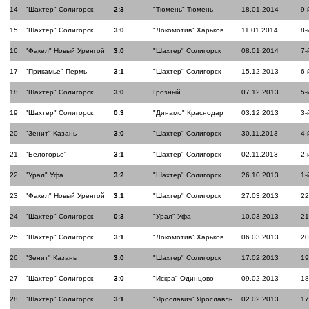
14
"Шахтер" Солигорск
2:3
"Тюмень" Тюмень
18.01.2014
9-
15
"Шахтер" Солигорск
3:0
"Локомотив" Харьков
11.01.2014
8-
16
"Факел" Новый Уренгой
3:0
"Шахтер" Солигорск
08.01.2014
7-
17
"Прикамье" Пермь
3:1
"Шахтер" Солигорск
15.12.2013
6-
18
"Шахтер" Солигорск
3:0
Грозный
07.12.2013
5-
19
"Шахтер" Солигорск
0:3
"Динамо" Краснодар
03.12.2013
3-
20
"Зенит" Казань
3:0
"Шахтер" Солигорск
30.11.2013
4-
21
"Белогорье"
3:1
"Шахтер" Солигорск
02.11.2013
2-
22
"Урал" Уфа
3:2
"Шахтер" Солигорск
26.10.2013
1-
23
"Факел" Новый Уренгой
3:1
"Шахтер" Солигорск
27.03.2013
22
24
"Шахтер" Солигорск
0:3
"Урал" Уфа
10.03.2013
21
25
"Шахтер" Солигорск
3:1
"Локомотив" Харьков
06.03.2013
20
26
"Зенит" Казань
3:0
"Шахтер" Солигорск
17.02.2013
19
27
"Шахтер" Солигорск
3:0
"Искра" Одинцово
09.02.2013
18
28
"Шахтер" Солигорск
3:1
"Ярославич" Ярославль
02.02.2013
17