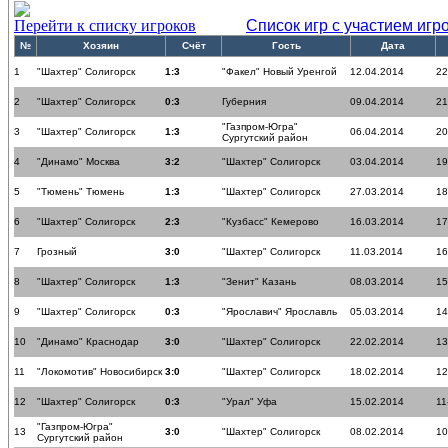
Перейти к списку игроков
Список игр с участием игр
№
Хозяин
Счёт
Гость
Дата
1
"Шахтер" Солигорск
1:3
"Факел" Новый Уренгой
12.04.2014
22
2
"Шахтер" Солигорск
0:3
Губерния
09.04.2014
21
"Газпром-Югра"
3
"Шахтер" Солигорск
1:3
06.04.2014
20
Сургутский район
4
"Динамо" Москва
3:2
"Шахтер" Солигорск
03.04.2014
19
5
"Тюмень" Тюмень
1:3
"Шахтер" Солигорск
27.03.2014
18
6
"Шахтер" Солигорск
2:3
"Кузбасс" Кемерово
16.03.2014
17
7
Грозный
3:0
"Шахтер" Солигорск
11.03.2014
16
8
"Шахтер" Солигорск
1:3
"Зенит" Казань
08.03.2014
15
9
"Шахтер" Солигорск
0:3
"Ярославич" Ярославль
05.03.2014
14
10
"Динамо" Краснодар
3:0
"Шахтер" Солигорск
22.02.2014
13
11
"Локомотив" Новосибирск
3:0
"Шахтер" Солигорск
18.02.2014
12
12
"Шахтер" Солигорск
0:3
"Урал" Уфа
15.02.2014
11
"Газпром-Югра"
13
3:0
"Шахтер" Солигорск
08.02.2014
10
Сургутский район