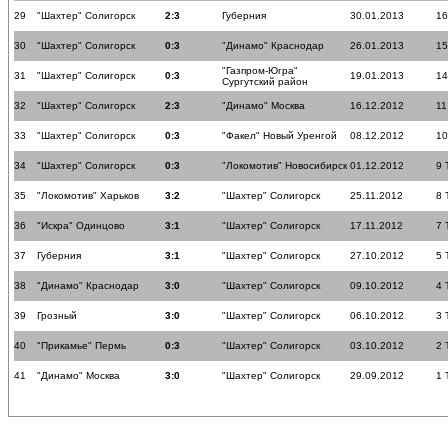
29
"Шахтер" Солигорск
2:3
Губерния
30.01.2013
16
30
"Шахтер" Солигорск
0:3
"Динамо" Краснодар
26.01.2013
15
"Газпром-Югра"
31
"Шахтер" Солигорск
0:3
19.01.2013
14
Сургутский район
32
"Шахтер" Солигорск
2:3
"Динамо" Москва
16.12.2012
11
33
"Шахтер" Солигорск
0:3
"Факел" Новый Уренгой
08.12.2012
10
34
"Шахтер" Солигорск
0:3
"Локомотив" Новосибирск
01.12.2012
9 
35
"Локомотив" Харьков
3:2
"Шахтер" Солигорск
25.11.2012
8 
36
"Искра" Одинцово
3:1
"Шахтер" Солигорск
17.11.2012
7 
37
Губерния
3:1
"Шахтер" Солигорск
27.10.2012
5 
38
"Динамо" Краснодар
3:0
"Шахтер" Солигорск
09.10.2012
4 
39
Грозный
3:0
"Шахтер" Солигорск
06.10.2012
3 
40
"Прикамье" Пермь
0:3
"Шахтер" Солигорск
03.10.2012
2 
41
"Динамо" Москва
3:0
"Шахтер" Солигорск
29.09.2012
1 