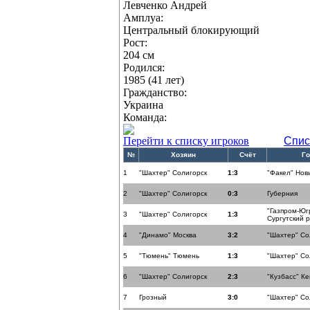
Левченко Андрей
Амплуа:
Центральный блокирующий
Рост:
204 см
Родился:
1985 (41 лет)
Гражданство:
Украина
Команда:
Перейти к списку игроков
Спис
№
Хозяин
Счёт
Го
1
"Шахтер" Солигорск
1:3
"Факел" Нов
2
"Шахтер" Солигорск
0:3
Губерния
"Газпром-Юг
3
"Шахтер" Солигорск
1:3
Сургутский 
4
"Динамо" Москва
3:2
"Шахтер" Со
5
"Тюмень" Тюмень
1:3
"Шахтер" Со
6
"Шахтер" Солигорск
2:3
"Кузбасс" К
7
Грозный
3:0
"Шахтер" Со