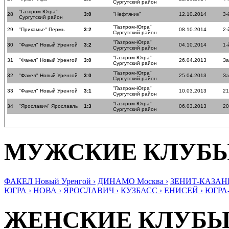
Сургутский район
"Газпром-Югра"
28
3:0
"Нефтяник"
12.10.2014
3-
Сургутский район
"Газпром-Югра"
29
"Прикамье" Пермь
3:2
08.10.2014
2-
Сургутский район
"Газпром-Югра"
30
"Факел" Новый Уренгой
3:2
04.10.2014
1-
Сургутский район
"Газпром-Югра"
31
"Факел" Новый Уренгой
3:0
26.04.2013
За
Сургутский район
"Газпром-Югра"
32
"Факел" Новый Уренгой
3:0
25.04.2013
За
Сургутский район
"Газпром-Югра"
33
"Факел" Новый Уренгой
3:1
10.03.2013
21
Сургутский район
"Газпром-Югра"
34
"Ярославич" Ярославль
1:3
06.03.2013
20
Сургутский район
МУЖСКИЕ КЛУБ
ФАКЕЛ Новый Уренгой ›
ДИНАМО Москва ›
ЗЕНИТ-КАЗАНЬ
ЮГРА ›
НОВА ›
ЯРОСЛАВИЧ ›
КУЗБАСС ›
ЕНИСЕЙ ›
ЮГРА
ЖЕНСКИЕ КЛУБ