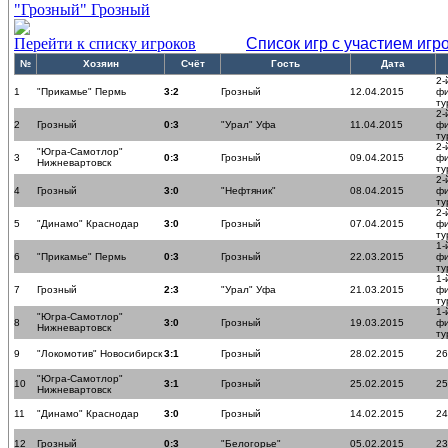
"Грозный" Грозный
Перейти к списку игроков
Список игр с участием игр
№
Хозяин
Счёт
Гость
Дата
2-
1
"Прикамье" Пермь
3:2
Грозный
12.04.2015
ф
ту
2-
2
Грозный
0:3
"Урал" Уфа
11.04.2015
ф
ту
2-
"Югра-Самотлор"
3
0:3
Грозный
09.04.2015
ф
Нижневартовск
ту
2-
4
Грозный
3:0
"Нефтяник"
08.04.2015
ф
ту
2-
5
"Динамо" Краснодар
3:0
Грозный
07.04.2015
ф
ту
1-
6
"Прикамье" Пермь
0:3
Грозный
22.03.2015
ф
ту
1-
7
Грозный
2:3
"Урал" Уфа
21.03.2015
ф
ту
1-
"Югра-Самотлор"
8
3:0
Грозный
19.03.2015
ф
Нижневартовск
ту
9
"Локомотив" Новосибирск
3:1
Грозный
28.02.2015
26
"Югра-Самотлор"
10
3:1
Грозный
25.02.2015
25
Нижневартовск
11
"Динамо" Краснодар
3:0
Грозный
14.02.2015
24
12
Грозный
0:3
"Белогорье"
05.02.2015
23