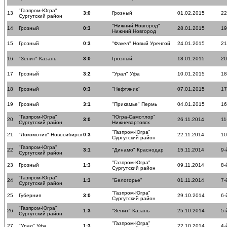
"Газпром-Югра"
13
3:0
Грозный
01.02.2015
22
Сургутский район
"Нижний Новгород"
14
Грозный
0:3
28.01.2015
19
Нижний Новгород
15
Грозный
0:3
"Факел" Новый Уренгой
24.01.2015
21
16
"Зенит" Казань
3:0
Грозный
18.01.2015
20
17
Грозный
3:2
"Урал" Уфа
10.01.2015
18
18
Грозный
0:3
"Нефтяник"
07.01.2015
17
19
Грозный
3:1
"Прикамье" Пермь
04.01.2015
16
"Газпром-Югра"
"Югра-Самотлор"
20
3:0
26.11.2014
11
Сургутский район
Нижневартовск
"Газпром-Югра"
21
"Локомотив" Новосибирск
0:3
22.11.2014
10
Сургутский район
"Газпром-Югра"
22
3:1
"Динамо" Краснодар
15.11.2014
9-
Сургутский район
"Газпром-Югра"
23
Грозный
1:3
09.11.2014
8-
Сургутский район
"Газпром-Югра"
24
1:3
"Белогорье"
01.11.2014
7-
Сургутский район
"Газпром-Югра"
25
Губерния
3:0
29.10.2014
6-
Сургутский район
"Газпром-Югра"
26
1:3
"Зенит" Казань
25.10.2014
5-
Сургутский район
"Газпром-Югра"
27
"Урал" Уфа
1:3
22.10.2014
4-