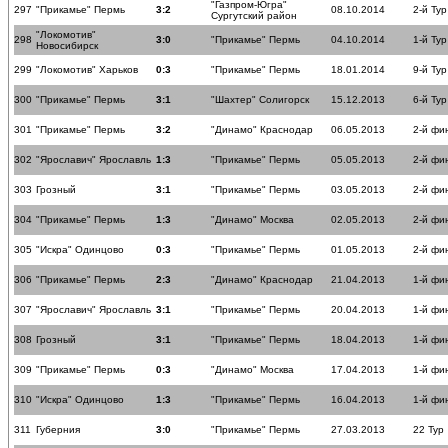
"Газпром-Югра"
297
"Прикамье" Пермь
3:2
08.10.2014
2-й Тур
Сургутский район
"Локомотив"
298
3:0
"Прикамье" Пермь
04.10.2014
1-й Тур
Новосибирск
299
"Локомотив" Харьков
0:3
"Прикамье" Пермь
18.01.2014
9-й Тур
300
"Прикамье" Пермь
3:1
"Шахтер" Солигорск
15.12.2013
6-й Тур
301
"Прикамье" Пермь
3:2
"Динамо" Краснодар
06.05.2013
2-й фи
302
"Ярославич" Ярославль
1:3
"Прикамье" Пермь
05.05.2013
2-й фи
303
Грозный
3:1
"Прикамье" Пермь
03.05.2013
2-й фи
304
"Прикамье" Пермь
1:3
"Динамо" Москва
02.05.2013
2-й фи
305
"Искра" Одинцово
0:3
"Прикамье" Пермь
01.05.2013
2-й фи
306
"Прикамье" Пермь
2:3
"Динамо" Краснодар
21.04.2013
1-й фи
307
"Ярославич" Ярославль
3:1
"Прикамье" Пермь
20.04.2013
1-й фи
308
Грозный
3:1
"Прикамье" Пермь
18.04.2013
1-й фи
309
"Прикамье" Пермь
0:3
"Динамо" Москва
17.04.2013
1-й фи
310
"Искра" Одинцово
1:3
"Прикамье" Пермь
16.04.2013
1-й фи
311
Губерния
3:0
"Прикамье" Пермь
27.03.2013
22 Тур