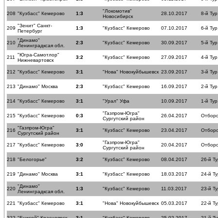
"Локомотив"
208
"Кузбасс" Кемерово
1:3
28.10.2017
8-й Тур
Новосибирск
"Зенит" Санкт-
209
1:3
"Кузбасс" Кемерово
07.10.2017
6-й Тур
Петербург
"Динамо"
210
2:3
"Кузбасс" Кемерово
30.09.2017
5-й Тур
Ленинградксая обл.
"Югра-Самотлор"
211
3:2
"Кузбасс" Кемерово
27.09.2017
4-й Тур
Нижневартовск
212
"Кузбасс" Кемерово
3:1
"Нова" Новокуйбышевск
23.09.2017
3-й Тур
213
"Динамо" Москва
2:3
"Кузбасс" Кемерово
16.09.2017
2-й Тур
214
"Кузбасс" Кемерово
3:1
"Урал" Уфа
10.09.2017
1-й Тур
"Газпром-Югра"
215
"Кузбасс" Кемерово
0:3
26.04.2017
Отборо
Сургутский район
"Газпром-Югра"
216
3:1
"Кузбасс" Кемерово
23.04.2017
Отборо
Сургутский район
"Газпром-Югра"
217
"Кузбасс" Кемерово
3:0
20.04.2017
Отборо
Сургутский район
218
"Белогорье"
3:2
"Кузбасс" Кемерово
08.04.2017
26-й Ту
219
"Динамо" Москва
3:1
"Кузбасс" Кемерово
18.03.2017
24-й Ту
"Динамо"
220
1:3
"Кузбасс" Кемерово
11.03.2017
23-й Ту
Ленинградксая обл.
221
"Кузбасс" Кемерово
3:1
"Нова" Новокуйбышевск
05.03.2017
22-й Ту
222
"Енисей" Красноярск
3:1
"Кузбасс" Кемерово
25.02.2017
21-й Ту