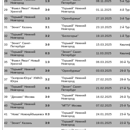
28
1:3
08.11.2025
5-й Тур
Новгород
Петербург
"Факел Ямал" Новый
"Горький" Нижний
29
3:0
01.11.2025
4-й Тур
Уренгой
Новгород
"Горький" Нижний
30
1:3
"Оренбуржье"
27.10.2025
3-й Тур
Новгород
"Горький" Нижний
31
"Зенит" Казань
3:1
23.10.2025
2-й Тур
Новгород
"Горький" Нижний
32
3:2
"Белогорье"
19.10.2025
1-й Тур
Новгород
"Зенит" Санкт-
"Горький" Нижний
33
3:0
15.03.2025
Квалиф
Петербург
Новгород
"Горький" Нижний
"Зенит" Санкт-
34
0:3
11.03.2025
Квалиф
Новгород
Петербург
"Факел Ямал" Новый
"Горький" Нижний
35
1:3
06.03.2025
30-й Ту
Уренгой
Новгород
"Горький" Нижний
36
3:0
"Оренбуржье"
03.03.2025
29-й Ту
Новгород
"Газпром-Югра" ХМАО-
"Горький" Нижний
37
3:2
27.02.2025
28-й Ту
Югра
Новгород
"Горький" Нижний
"Зенит" Санкт-
38
0:3
21.02.2025
27-й Ту
Новгород
Петербург
"Горький" Нижний
39
"Динамо" Москва
3:0
16.02.2025
26-й Ту
Новгород
"Горький" Нижний
40
3:0
"МГТУ" Москва
07.02.2025
25-й Ту
Новгород
"Горький" Нижний
41
"Нова" Новокуйбышевск
0:3
24.01.2025
23-й Ту
Новгород
"Горький" Нижний
42
"Зенит" Казань
3:0
19.01.2025
22-й Ту
Новгород