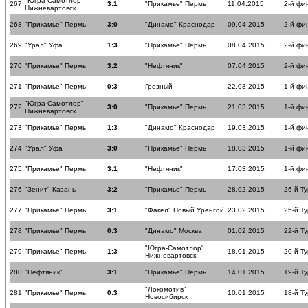
"Югра-Самотлор"
267
3:1
"Прикамье" Пермь
11.04.2015
2-й фи
Нижневартовск
268
"Прикамье" Пермь
3:0
"Динамо" Краснодар
09.04.2015
2-й фи
269
"Урал" Уфа
1:3
"Прикамье" Пермь
08.04.2015
2-й фи
270
"Прикамье" Пермь
3:2
"Нефтяник"
07.04.2015
2-й фи
271
"Прикамье" Пермь
0:3
Грозный
22.03.2015
1-й фи
"Югра-Самотлор"
272
3:0
"Прикамье" Пермь
21.03.2015
1-й фи
Нижневартовск
273
"Прикамье" Пермь
1:3
"Динамо" Краснодар
19.03.2015
1-й фи
274
"Урал" Уфа
3:0
"Прикамье" Пермь
18.03.2015
1-й фи
275
"Прикамье" Пермь
3:1
"Нефтяник"
17.03.2015
1-й фи
276
"Зенит" Казань
3:2
"Прикамье" Пермь
28.02.2015
26-й Ту
277
"Прикамье" Пермь
3:1
"Факел" Новый Уренгой
23.02.2015
25-й Ту
278
"Прикамье" Пермь
0:3
"Динамо" Москва
01.02.2015
22-й Ту
"Югра-Самотлор"
279
"Прикамье" Пермь
1:3
18.01.2015
20-й Ту
Нижневартовск
280
"Нефтяник"
3:1
"Прикамье" Пермь
14.01.2015
19-й Ту
"Локомотив"
281
"Прикамье" Пермь
0:3
10.01.2015
18-й Ту
Новосибирск