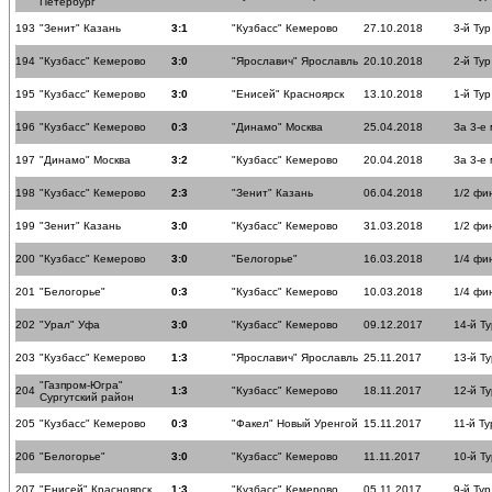
Петербург
193
"Зенит" Казань
3:1
"Кузбасс" Кемерово
27.10.2018
3-й Тур
194
"Кузбасс" Кемерово
3:0
"Ярославич" Ярославль
20.10.2018
2-й Тур
195
"Кузбасс" Кемерово
3:0
"Енисей" Красноярск
13.10.2018
1-й Тур
196
"Кузбасс" Кемерово
0:3
"Динамо" Москва
25.04.2018
За 3-е
197
"Динамо" Москва
3:2
"Кузбасс" Кемерово
20.04.2018
За 3-е
198
"Кузбасс" Кемерово
2:3
"Зенит" Казань
06.04.2018
1/2 фи
199
"Зенит" Казань
3:0
"Кузбасс" Кемерово
31.03.2018
1/2 фи
200
"Кузбасс" Кемерово
3:0
"Белогорье"
16.03.2018
1/4 фи
201
"Белогорье"
0:3
"Кузбасс" Кемерово
10.03.2018
1/4 фи
202
"Урал" Уфа
3:0
"Кузбасс" Кемерово
09.12.2017
14-й Ту
203
"Кузбасс" Кемерово
1:3
"Ярославич" Ярославль
25.11.2017
13-й Ту
"Газпром-Югра"
204
1:3
"Кузбасс" Кемерово
18.11.2017
12-й Ту
Сургутский район
205
"Кузбасс" Кемерово
0:3
"Факел" Новый Уренгой
15.11.2017
11-й Ту
206
"Белогорье"
3:0
"Кузбасс" Кемерово
11.11.2017
10-й Ту
207
"Енисей" Красноярск
1:3
"Кузбасс" Кемерово
05.11.2017
9-й Тур