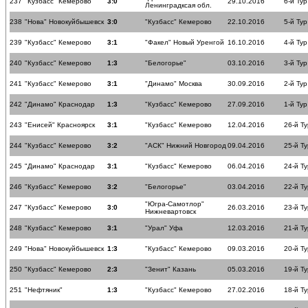
237
"Кузбасс" Кемерово
3:0
29.10.2016
6-й Тур
Ленинградксая обл.
238
"Нова" Новокуйбышевск
3:0
"Кузбасс" Кемерово
22.10.2016
5-й Тур
239
"Кузбасс" Кемерово
3:1
"Факел" Новый Уренгой
16.10.2016
4-й Тур
240
"Кузбасс" Кемерово
1:3
"Белогорье"
03.10.2016
3-й Тур
241
"Кузбасс" Кемерово
3:1
"Динамо" Москва
30.09.2016
2-й Тур
242
"Динамо" Краснодар
1:3
"Кузбасс" Кемерово
27.09.2016
1-й Тур
243
"Енисей" Красноярск
3:1
"Кузбасс" Кемерово
12.04.2016
26-й Ту
244
"Кузбасс" Кемерово
3:2
"АСК" Нижний Новгород
09.04.2016
25-й Ту
245
"Динамо" Краснодар
3:1
"Кузбасс" Кемерово
06.04.2016
24-й Ту
246
"Кузбасс" Кемерово
3:2
"Белогорье"
03.04.2016
22-й Ту
"Югра-Самотлор"
247
"Кузбасс" Кемерово
3:0
26.03.2016
23-й Ту
Нижневартовск
248
"Кузбасс" Кемерово
3:1
"Урал" Уфа
12.03.2016
21-й Ту
249
"Нова" Новокуйбышевск
1:3
"Кузбасс" Кемерово
09.03.2016
20-й Ту
250
"Кузбасс" Кемерово
2:3
"Зенит" Казань
05.03.2016
19-й Ту
251
"Нефтяник"
1:3
"Кузбасс" Кемерово
27.02.2016
18-й Ту