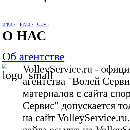
ВФВ ›
FIVB ›
CEV ›
О НАС
Об агентстве
VolleyService.ru - офи
агентства "Волей Серв
материалов с сайта спо
Сервис" допускается то
на сайт VolleyService.r
сайта ссылка на VolleyS