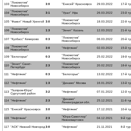
"Локомотив"
103
3:0
"Енисей" Красноярск
29.03.2022
17-й ту
Новосибирск
"Локомотив"
104
3:1
"Урал" Уфа
26.03.2022
23-й ту
Новосибирск
"Локомотив"
105
"Факел" Новый Уренгой
3:0
18.03.2022
22-й ту
Новосибирск
"Локомотив"
106
1:3
"Зенит" Казань
12.03.2022
21-й ту
Новосибирск
"Локомотив"
107
"Кузбасс" Кемерово
0:3
06.03.2022
20-й ту
Новосибирск
"Локомотив"
108
3:0
"Нефтяник"
02.03.2022
15-й ту
Новосибирск
"Локомотив"
109
"Белогорье"
0:3
25.02.2022
19-й ту
Новосибирск
"Зенит" Санкт-
"Локомотив"
110
2:3
20.02.2022
18-й ту
Петербург
Новосибирск
111
"Нефтяник"
0:3
"Белогорье"
13.02.2022
17-й ту
112
"Нефтяник"
1:3
"Динамо" Москва
16.01.2022
13-й ту
"Газпром-Югра"
113
3:2
"Нефтяник"
07.01.2022
12-й ту
Сургутский район
"Динамо"
114
"Нефтяник"
2:3
25.12.2021
11-й ту
Ленинградксая обл.
115
"Енисей" Красноярск
3:0
"Нефтяник"
17.12.2021
10-й ту
"Югра-Самотлор"
116
"Нефтяник"
2:3
04.12.2021
9-й тур
Нижневартовск
117
"АСК" Нижний Новгород
3:0
"Нефтяник"
21.11.2021
8-й тур