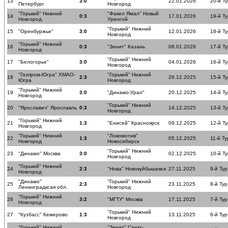
13
3:0
22.01.2026
20-й Ту
Петербург
Новгород
"Горький" Нижний
"Факел Ямал" Новый
14
0:3
17.01.2026
19-й Ту
Новгород
Уренгой
"Горький" Нижний
15
"Оренбуржье"
3:0
12.01.2026
18-й Ту
Новгород
"Горький" Нижний
16
0:3
"Зенит" Казань
08.01.2026
17-й Ту
Новгород
"Горький" Нижний
17
"Белогорье"
3:0
04.01.2026
16-й Ту
Новгород
"Газпром-Югра" ХМАО-
"Горький" Нижний
18
2:3
26.12.2025
15-й Ту
Югра
Новгород
"Горький" Нижний
19
3:0
"Динамо-Урал"
20.12.2025
14-й Ту
Новгород
"Горький" Нижний
20
"Ярославич" Ярославль
0:3
14.12.2025
13-й Ту
Новгород
"Горький" Нижний
21
1:3
"Енисей" Красноярск
09.12.2025
12-й Ту
Новгород
"Горький" Нижний
"Локомотив"
22
1:3
05.12.2025
11-й Ту
Новгород
Новосибирск
"Горький" Нижний
23
"Динамо" Москва
3:0
02.12.2025
10-й Ту
Новгород
"Горький" Нижний
24
2:3
"Нова" Новокуйбышевск
27.11.2025
9-й Тур
Новгород
"Динамо"
"Горький" Нижний
25
2:3
23.11.2025
8-й Тур
Ленинградксая обл.
Новгород
"Горький" Нижний
26
3:2
"МГТУ" Москва
17.11.2025
7-й Тур
Новгород
"Горький" Нижний
27
"Кузбасс" Кемерово
1:3
13.11.2025
6-й Тур
Новгород
"Горький" Нижний
"Зенит" Санкт-