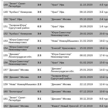
"Зенит" Санкт-
148
3:0
"Урал" Уфа
11.10.2020
4-й тур
Петербург
149
"Кузбасс" Кемерово
3:0
"Урал" Уфа
08.10.2020
3-й тур
150
"Урал" Уфа
0:3
"Динамо" Москва
05.10.2020
2-й тур
"Газпром-Югра"
151
0:3
"Урал" Уфа
26.09.2020
1-й тур
Сургутский район
"Югра-Самотлор"
152
"Кузбасс" Кемерово
3:0
29.02.2020
20-й ту
Нижневартовск
"Югра-Самотлор"
153
3:1
"Нова" Новокуйбышевск
21.02.2020
19-й ту
Нижневартовск
"Югра-Самотлор"
154
0:3
"Енисей" Красноярск
15.02.2020
18-й ту
Нижневартовск
"Динамо"
"Югра-Самотлор"
155
2:3
08.02.2020
17-й ту
Ленинградксая обл.
Нижневартовск
"Югра-Самотлор"
156
3:2
"Урал" Уфа
01.02.2020
15-й ту
Нижневартовск
"Динамо"
157
"Динамо" Москва
3:1
25.01.2020
14-й ту
Ленинградксая обл.
"Газпром-Югра"
158
"Динамо" Москва
3:0
18.01.2020
13-й ту
Сургутский район
159
"Нова" Новокуйбышевск
2:3
"Динамо" Москва
22.12.2019
12-й ту
160
"Белогорье"
0:3
"Динамо" Москва
07.12.2019
10-й ту
"Зенит" Санкт-
161
3:1
"Динамо" Москва
30.11.2019
9-й тур
Петербург
162
"Динамо" Москва
3:2
"Факел" Новый Уренгой
27.11.2019
8-й тур