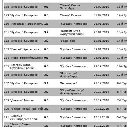
"Зенит" Санкт-
178
"Кузбасс" Кемерово
0:3
06.02.2019
18-й Ту
Петербург
179
"Кузбасс" Кемерово
0:3
"Зенит" Казань
02.02.2019
17-й Ту
180
"Ярославич" Ярославль
1:3
"Кузбасс" Кемерово
26.01.2019
16-й Ту
"Газпром-Югра"
181
"Кузбасс" Кемерово
3:2
22.01.2019
15-й Ту
Сургутский район
182
"Кузбасс" Кемерово
3:0
"Урал" Уфа
12.01.2019
14-й Ту
183
"Енисей" Красноярск
0:3
"Кузбасс" Кемерово
09.01.2019
13-й Ту
184
"Нова" Новокуйбышевск
0:3
"Кузбасс" Кемерово
05.01.2019
12-й Ту
"Газпром-Югра"
185
0:3
"Кузбасс" Кемерово
29.12.2018
11-й Ту
Сургутский район
"Локомотив"
186
"Кузбасс" Кемерово
3:0
26.12.2018
10-й Ту
Новосибирск
187
"Кузбасс" Кемерово
3:1
"Белогорье"
22.12.2018
9-й Тур
"Югра-Самотлор"
188
"Кузбасс" Кемерово
3:0
09.12.2018
8-й Тур
Нижневартовск
189
"Динамо" Москва
0:3
"Кузбасс" Кемерово
02.12.2018
7-й Тур
190
"Факел" Новый Уренгой
3:2
"Кузбасс" Кемерово
22.11.2018
6-й Тур
"Динамо"
191
0:3
"Кузбасс" Кемерово
17.11.2018
5-й Тур
Ленинградксая обл.
"Зенит" Санкт-
192
1:3
"Кузбасс" Кемерово
10.11.2018
4-й Тур