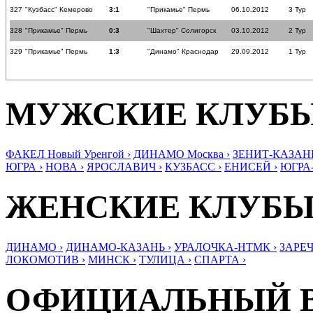
327
"Кузбасс" Кемерово
3:1
"Прикамье" Пермь
06.10.2012
3 Тур
328
"Прикамье" Пермь
0:3
"Шахтер" Солигорск
03.10.2012
2 Тур
329
"Прикамье" Пермь
1:3
"Динамо" Краснодар
29.09.2012
1 Тур
МУЖСКИЕ КЛУБ
ФАКЕЛ Новый Уренгой ›
ДИНАМО Москва ›
ЗЕНИТ-КАЗАНЬ
ЮГРА ›
НОВА ›
ЯРОСЛАВИЧ ›
КУЗБАСС ›
ЕНИСЕЙ ›
ЮГРА
ЖЕНСКИЕ КЛУБ
ДИНАМО ›
ДИНАМО-КАЗАНЬ ›
УРАЛОЧКА-НТМК ›
ЗАРЕЧ
ЛОКОМОТИВ ›
МИНСК ›
ТУЛИЦА ›
СПАРТА ›
ОФИЦИАЛЬНЫЙ 