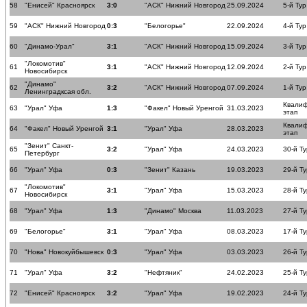
58
"Енисей" Красноярск
3:0
"АСК" Нижний Новгород
25.09.2024
5-й Тур
59
"АСК" Нижний Новгород
0:3
"Белогорье"
22.09.2024
4-й Тур
60
"Динамо-Урал"
3:1
"АСК" Нижний Новгород
15.09.2024
3-й Тур
"Локомотив"
61
3:1
"АСК" Нижний Новгород
12.09.2024
2-й Тур
Новосибирск
"Динамо"
62
3:2
"АСК" Нижний Новгород
07.09.2024
1-й Тур
Ленинградксая обл.
Квали
63
"Урал" Уфа
1:3
"Факел" Новый Уренгой
31.03.2023
этап
Квали
64
"Факел" Новый Уренгой
3:1
"Урал" Уфа
28.03.2023
этап
"Зенит" Санкт-
65
3:2
"Урал" Уфа
24.03.2023
30-й Ту
Петербург
66
"Урал" Уфа
0:3
"Зенит" Казань
19.03.2023
29-й Ту
"Локомотив"
67
3:1
"Урал" Уфа
15.03.2023
28-й Ту
Новосибирск
68
"Урал" Уфа
1:3
"Динамо" Москва
11.03.2023
27-й Ту
69
"Белогорье"
3:1
"Урал" Уфа
08.03.2023
17-й Ту
70
"Нова" Новокуйбышевск
0:3
"Урал" Уфа
03.03.2023
26-й Ту
71
"Урал" Уфа
3:2
"Нефтяник"
24.02.2023
25-й Ту
72
"Енисей" Красноярск
3:2
"Урал" Уфа
19.02.2023
24-й Ту