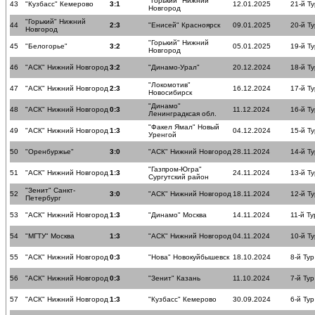
"Горький" Нижний
43
"Кузбасс" Кемерово
3:1
12.01.2025
21-й Ту
Новгород
"Горький" Нижний
44
2:3
"Енисей" Красноярск
09.01.2025
20-й Ту
Новгород
"Горький" Нижний
45
"Белогорье"
3:2
05.01.2025
19-й Ту
Новгород
46
"АСК" Нижний Новгород
3:2
"Динамо-Урал"
20.12.2024
18-й Ту
"Локомотив"
47
"АСК" Нижний Новгород
2:3
16.12.2024
17-й Ту
Новосибирск
"Динамо"
48
"АСК" Нижний Новгород
0:3
11.12.2024
16-й Ту
Ленинградксая обл.
"Факел Ямал" Новый
49
"АСК" Нижний Новгород
1:3
04.12.2024
15-й Ту
Уренгой
50
"Оренбуржье"
3:0
"АСК" Нижний Новгород
28.11.2024
14-й Ту
"Газпром-Югра"
51
"АСК" Нижний Новгород
1:3
24.11.2024
13-й Ту
Сургутский район
"Зенит" Санкт-
52
3:0
"АСК" Нижний Новгород
18.11.2024
12-й Ту
Петербург
53
"АСК" Нижний Новгород
1:3
"Динамо" Москва
14.11.2024
11-й Ту
54
"МГТУ" Москва
1:3
"АСК" Нижний Новгород
04.11.2024
10-й Ту
55
"АСК" Нижний Новгород
0:3
"Нова" Новокуйбышевск
18.10.2024
8-й Тур
56
"АСК" Нижний Новгород
0:3
"Зенит" Казань
11.10.2024
7-й Тур
57
"АСК" Нижний Новгород
1:3
"Кузбасс" Кемерово
30.09.2024
6-й Тур