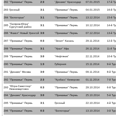
282
"Прикамье" Пермь
2:3
"Динамо" Краснодар
07.01.2015
17-й Ту
283
Грозный
3:1
"Прикамье" Пермь
04.01.2015
16-й Ту
284
"Белогорье"
3:1
"Прикамье" Пермь
13.12.2014
15-й Ту
"Газпром-Югра"
285
3:1
"Прикамье" Пермь
10.12.2014
14-й Ту
Сургутский район
286
"Факел" Новый Уренгой
3:0
"Прикамье" Пермь
07.12.2014
13-й Ту
287
"Прикамье" Пермь
0:3
"Зенит" Казань
29.11.2014
12-й Ту
288
"Прикамье" Пермь
3:1
"Урал" Уфа
26.11.2014
11-й Ту
289
"Прикамье" Пермь
3:0
"Нефтяник"
22.11.2014
10-й Ту
290
"Прикамье" Пермь
1:3
Губерния
15.11.2014
9-й Тур
291
"Динамо" Москва
3:0
"Прикамье" Пермь
09.11.2014
8-й Тур
292
"Прикамье" Пермь
2:3
"Кузбасс" Кемерово
01.11.2014
7-й Тур
"Югра-Самотлор"
293
0:3
"Прикамье" Пермь
29.10.2014
6-й Тур
Нижневартовск
294
"Динамо" Краснодар
3:0
"Прикамье" Пермь
25.10.2014
5-й Тур
295
"Прикамье" Пермь
3:1
Грозный
22.10.2014
4-й Тур
296
"Прикамье" Пермь
0:3
"Белогорье"
13.10.2014
3-й Тур