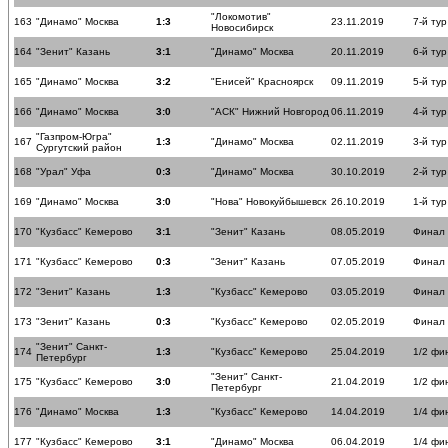
"Локомотив"
163
"Динамо" Москва
1:3
23.11.2019
7-й тур
Новосибирск
164
"Зенит" Казань
3:1
"Динамо" Москва
20.11.2019
6-й тур
165
"Динамо" Москва
3:2
"Енисей" Красноярск
09.11.2019
5-й тур
166
"Динамо" Москва
3:0
"АСК" Нижний Новгород
06.11.2019
4-й тур
"Газпром-Югра"
167
1:3
"Динамо" Москва
02.11.2019
3-й тур
Сургутский район
168
"Урал" Уфа
0:3
"Динамо" Москва
30.10.2019
2-й тур
169
"Динамо" Москва
3:0
"Нова" Новокуйбышевск
26.10.2019
1-й тур
170
"Кузбасс" Кемерово
3:1
"Зенит" Казань
08.05.2019
Финал
171
"Кузбасс" Кемерово
0:3
"Зенит" Казань
07.05.2019
Финал
172
"Зенит" Казань
1:3
"Кузбасс" Кемерово
03.05.2019
Финал
173
"Зенит" Казань
0:3
"Кузбасс" Кемерово
02.05.2019
Финал
"Зенит" Санкт-
174
1:3
"Кузбасс" Кемерово
25.04.2019
1/2 фи
Петербург
"Зенит" Санкт-
175
"Кузбасс" Кемерово
3:0
21.04.2019
1/2 фи
Петербург
176
"Динамо" Москва
1:3
"Кузбасс" Кемерово
14.04.2019
1/4 фи
177
"Кузбасс" Кемерово
3:1
"Динамо" Москва
06.04.2019
1/4 фи