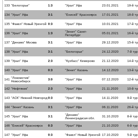
133
"Белогорье"
1:3
"Урал" Уфа
23.01.2021
19-й ту
134
"Урал" Уфа
3:1
"Енисей" Красноярск
17.01.2021
18-й ту
135
"Факел" Новый Уренгой
0:3
"Урал" Уфа
10.01.2021
17-й ту
"Зенит" Санкт-
136
"Урал" Уфа
1:3
05.01.2021
16-й ту
Петербург
137
"Динамо" Москва
3:1
"Урал" Уфа
29.12.2020
15-й ту
138
"Урал" Уфа
3:1
"Белогорье"
24.12.2020
7-й тур
139
"Урал" Уфа
2:3
"Кузбасс" Кемерово
21.12.2020
14-й ту
140
"Урал" Уфа
0:3
"Зенит" Казань
14.12.2020
13-й ту
"Локомотив"
141
3:0
"Урал" Уфа
07.12.2020
12-й ту
Новосибирск
142
"Нефтяник"
2:3
"Урал" Уфа
21.11.2020
10-й ту
143
"АСК" Нижний Новгород
0:3
"Урал" Уфа
14.11.2020
9-й тур
144
"Зенит" Казань
3:1
"Урал" Уфа
06.11.2020
26-й ту
"Динамо"
145
"Урал" Уфа
3:1
31.10.2020
8-й тур
Ленинградксая обл.
146
"Енисей" Красноярск
0:3
"Урал" Уфа
21.10.2020
6-й тур
147
"Урал" Уфа
0:3
"Факел" Новый Уренгой
17.10.2020
5-й тур