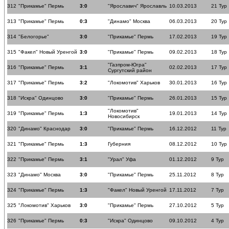
312
"Прикамье" Пермь
3:0
"Ярославич" Ярославль
10.03.2013
21 Тур
313
"Прикамье" Пермь
0:3
"Динамо" Москва
06.03.2013
20 Тур
314
"Белогорье"
3:0
"Прикамье" Пермь
17.02.2013
19 Тур
315
"Факел" Новый Уренгой
3:0
"Прикамье" Пермь
09.02.2013
18 Тур
"Газпром-Югра"
316
"Прикамье" Пермь
3:1
02.02.2013
17 Тур
Сургутский район
317
"Прикамье" Пермь
3:2
"Локомотив" Харьков
30.01.2013
16 Тур
318
"Искра" Одинцово
3:0
"Прикамье" Пермь
26.01.2013
15 Тур
"Локомотив"
319
"Прикамье" Пермь
1:3
19.01.2013
14 Тур
Новосибирск
320
"Динамо" Краснодар
3:0
"Прикамье" Пермь
16.12.2012
11 Тур
321
"Прикамье" Пермь
1:3
Губерния
08.12.2012
10 Тур
322
"Прикамье" Пермь
3:1
"Урал" Уфа
01.12.2012
9 Тур
323
"Динамо" Москва
3:0
"Прикамье" Пермь
25.11.2012
8 Тур
324
"Прикамье" Пермь
1:3
"Факел" Новый Уренгой
17.11.2012
7 Тур
325
"Локомотив" Харьков
3:0
"Прикамье" Пермь
27.10.2012
5 Тур
326
"Прикамье" Пермь
0:3
"Искра" Одинцово
09.10.2012
4 Тур