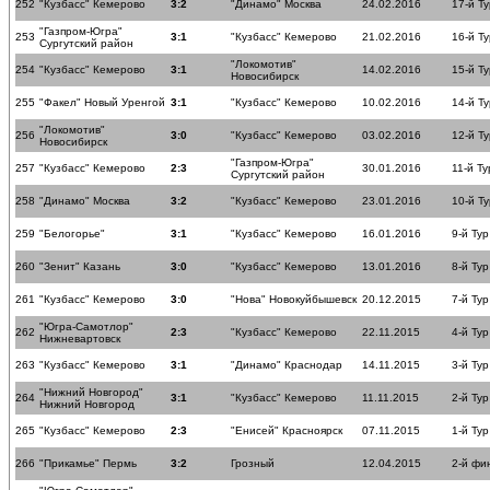
252
"Кузбасс" Кемерово
3:2
"Динамо" Москва
24.02.2016
17-й Ту
"Газпром-Югра"
253
3:1
"Кузбасс" Кемерово
21.02.2016
16-й Ту
Сургутский район
"Локомотив"
254
"Кузбасс" Кемерово
3:1
14.02.2016
15-й Ту
Новосибирск
255
"Факел" Новый Уренгой
3:1
"Кузбасс" Кемерово
10.02.2016
14-й Ту
"Локомотив"
256
3:0
"Кузбасс" Кемерово
03.02.2016
12-й Ту
Новосибирск
"Газпром-Югра"
257
"Кузбасс" Кемерово
2:3
30.01.2016
11-й Ту
Сургутский район
258
"Динамо" Москва
3:2
"Кузбасс" Кемерово
23.01.2016
10-й Ту
259
"Белогорье"
3:1
"Кузбасс" Кемерово
16.01.2016
9-й Тур
260
"Зенит" Казань
3:0
"Кузбасс" Кемерово
13.01.2016
8-й Тур
261
"Кузбасс" Кемерово
3:0
"Нова" Новокуйбышевск
20.12.2015
7-й Тур
"Югра-Самотлор"
262
2:3
"Кузбасс" Кемерово
22.11.2015
4-й Тур
Нижневартовск
263
"Кузбасс" Кемерово
3:1
"Динамо" Краснодар
14.11.2015
3-й Тур
"Нижний Новгород"
264
3:1
"Кузбасс" Кемерово
11.11.2015
2-й Тур
Нижний Новгород
265
"Кузбасс" Кемерово
2:3
"Енисей" Красноярск
07.11.2015
1-й Тур
266
"Прикамье" Пермь
3:2
Грозный
12.04.2015
2-й фи