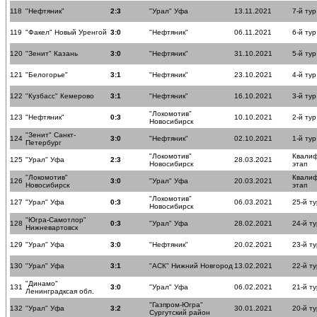
118
"Нефтяник"
2:3
"Урал" Уфа
13.11.2021
7-й тур
119
"Факел" Новый Уренгой
3:0
"Нефтяник"
06.11.2021
6-й тур
120
"Зенит" Казань
3:0
"Нефтяник"
31.10.2021
5-й тур
121
"Белогорье"
3:1
"Нефтяник"
23.10.2021
4-й тур
122
"Кузбасс" Кемерово
3:1
"Нефтяник"
16.10.2021
3-й тур
"Локомотив"
123
"Нефтяник"
0:3
10.10.2021
2-й тур
Новосибирск
"Зенит" Санкт-
124
3:0
"Нефтяник"
02.10.2021
1-й тур
Петербург
"Локомотив"
Квали
125
"Урал" Уфа
2:3
28.03.2021
Новосибирск
этап
"Локомотив"
Квали
126
3:0
"Урал" Уфа
20.03.2021
Новосибирск
этап
"Локомотив"
127
"Урал" Уфа
0:3
06.03.2021
25-й ту
Новосибирск
"Югра-Самотлор"
128
0:3
"Урал" Уфа
28.02.2021
24-й ту
Нижневартовск
129
"Урал" Уфа
3:0
"Нефтяник"
20.02.2021
23-й ту
130
"Урал" Уфа
3:1
"АСК" Нижний Новгород
13.02.2021
22-й ту
"Динамо"
131
3:0
"Урал" Уфа
06.02.2021
21-й ту
Ленинградксая обл.
"Газпром-Югра"
132
"Урал" Уфа
3:2
30.01.2021
20-й ту
Сургутский район