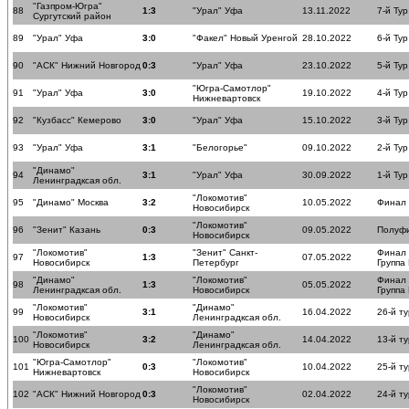
"Газпром-Югра"
88
1:3
"Урал" Уфа
13.11.2022
7-й Тур
Сургутский район
89
"Урал" Уфа
3:0
"Факел" Новый Уренгой
28.10.2022
6-й Тур
90
"АСК" Нижний Новгород
0:3
"Урал" Уфа
23.10.2022
5-й Тур
"Югра-Самотлор"
91
"Урал" Уфа
3:0
19.10.2022
4-й Тур
Нижневартовск
92
"Кузбасс" Кемерово
3:0
"Урал" Уфа
15.10.2022
3-й Тур
93
"Урал" Уфа
3:1
"Белогорье"
09.10.2022
2-й Тур
"Динамо"
94
3:1
"Урал" Уфа
30.09.2022
1-й Тур
Ленинградксая обл.
"Локомотив"
95
"Динамо" Москва
3:2
10.05.2022
Финал
Новосибирск
"Локомотив"
96
"Зенит" Казань
0:3
09.05.2022
Полуф
Новосибирск
"Локомотив"
"Зенит" Санкт-
Финал
97
1:3
07.05.2022
Новосибирск
Петербург
Группа
"Динамо"
"Локомотив"
Финал
98
1:3
05.05.2022
Ленинградксая обл.
Новосибирск
Группа
"Локомотив"
"Динамо"
99
3:1
16.04.2022
26-й ту
Новосибирск
Ленинградксая обл.
"Локомотив"
"Динамо"
100
3:2
14.04.2022
13-й ту
Новосибирск
Ленинградксая обл.
"Югра-Самотлор"
"Локомотив"
101
0:3
10.04.2022
25-й ту
Нижневартовск
Новосибирск
"Локомотив"
102
"АСК" Нижний Новгород
0:3
02.04.2022
24-й ту
Новосибирск