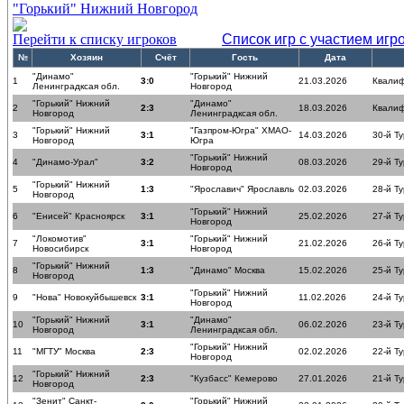
"Горький" Нижний Новгород
Перейти к списку игроков
Список игр с участием игр
№
Хозяин
Счёт
Гость
Дата
"Динамо"
"Горький" Нижний
1
3:0
21.03.2026
Квалиф
Ленинградксая обл.
Новгород
"Горький" Нижний
"Динамо"
2
2:3
18.03.2026
Квалиф
Новгород
Ленинградксая обл.
"Горький" Нижний
"Газпром-Югра" ХМАО-
3
3:1
14.03.2026
30-й Ту
Новгород
Югра
"Горький" Нижний
4
"Динамо-Урал"
3:2
08.03.2026
29-й Ту
Новгород
"Горький" Нижний
5
1:3
"Ярославич" Ярославль
02.03.2026
28-й Ту
Новгород
"Горький" Нижний
6
"Енисей" Красноярск
3:1
25.02.2026
27-й Ту
Новгород
"Локомотив"
"Горький" Нижний
7
3:1
21.02.2026
26-й Ту
Новосибирск
Новгород
"Горький" Нижний
8
1:3
"Динамо" Москва
15.02.2026
25-й Ту
Новгород
"Горький" Нижний
9
"Нова" Новокуйбышевск
3:1
11.02.2026
24-й Ту
Новгород
"Горький" Нижний
"Динамо"
10
3:1
06.02.2026
23-й Ту
Новгород
Ленинградксая обл.
"Горький" Нижний
11
"МГТУ" Москва
2:3
02.02.2026
22-й Ту
Новгород
"Горький" Нижний
12
2:3
"Кузбасс" Кемерово
27.01.2026
21-й Ту
Новгород
"Зенит" Санкт-
"Горький" Нижний