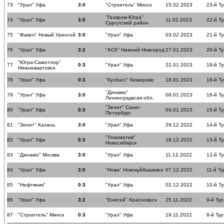
73
"Урал" Уфа
3:0
"Строитель" Минск
15.02.2023
23-й Ту
"Газпром-Югра"
74
"Урал" Уфа
3:0
11.02.2023
22-й Ту
Сургутский район
75
"Факел" Новый Уренгой
3:0
"Урал" Уфа
03.02.2023
21-й Ту
76
"Урал" Уфа
3:2
"АСК" Нижний Новгород
27.01.2023
20-й Ту
"Югра-Самотлор"
77
0:3
"Урал" Уфа
22.01.2023
19-й Ту
Нижневартовск
78
"Урал" Уфа
0:3
"Кузбасс" Кемерово
18.01.2023
18-й Ту
"Динамо"
79
"Урал" Уфа
3:0
08.01.2023
16-й Ту
Ленинградксая обл.
"Зенит" Санкт-
80
"Урал" Уфа
0:3
04.01.2023
15-й Ту
Петербург
81
"Зенит" Казань
3:0
"Урал" Уфа
29.12.2022
14-й Ту
"Локомотив"
82
"Урал" Уфа
0:3
18.12.2022
13-й Ту
Новосибирск
83
"Динамо" Москва
3:0
"Урал" Уфа
11.12.2022
12-й Ту
84
"Урал" Уфа
3:0
"Нова" Новокуйбышевск
07.12.2022
11-й Ту
85
"Нефтяник"
0:3
"Урал" Уфа
02.12.2022
10-й Ту
86
"Урал" Уфа
3:2
"Енисей" Красноярск
25.11.2022
9-й Тур
87
"Строитель" Минск
0:3
"Урал" Уфа
19.11.2022
8-й Тур