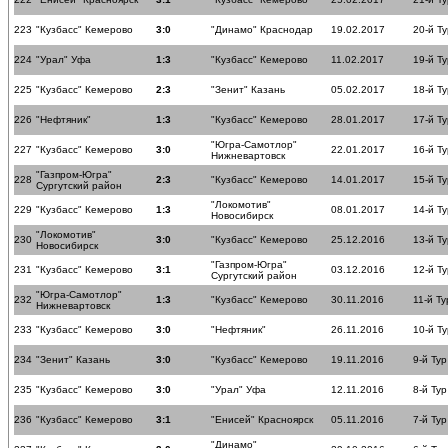
223
"Кузбасс" Кемерово
3:0
"Динамо" Краснодар
19.02.2017
20-й Ту
224
"Урал" Уфа
1:3
"Кузбасс" Кемерово
11.02.2017
19-й Ту
225
"Кузбасс" Кемерово
2:3
"Зенит" Казань
05.02.2017
18-й Ту
226
"Нефтяник"
1:3
"Кузбасс" Кемерово
28.01.2017
17-й Ту
"Югра-Самотлор"
227
"Кузбасс" Кемерово
3:0
22.01.2017
16-й Ту
Нижневартовск
"Газпром-Югра"
228
2:3
"Кузбасс" Кемерово
14.01.2017
15-й Ту
Сургутский район
"Локомотив"
229
"Кузбасс" Кемерово
1:3
08.01.2017
14-й Ту
Новосибирск
"Локомотив"
230
3:0
"Кузбасс" Кемерово
25.12.2016
13-й Ту
Новосибирск
"Газпром-Югра"
231
"Кузбасс" Кемерово
3:1
03.12.2016
12-й Ту
Сургутский район
"Югра-Самотлор"
232
1:3
"Кузбасс" Кемерово
30.11.2016
11-й Ту
Нижневартовск
233
"Кузбасс" Кемерово
3:0
"Нефтяник"
26.11.2016
10-й Ту
234
"Зенит" Казань
3:0
"Кузбасс" Кемерово
19.11.2016
9-й Тур
235
"Кузбасс" Кемерово
3:0
"Урал" Уфа
12.11.2016
8-й Тур
236
"Кузбасс" Кемерово
3:1
"Енисей" Красноярск
05.11.2016
7-й Тур
"Динамо"