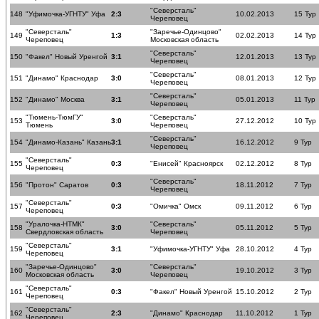
"Северсталь"
148
"Уфимочка-УГНТУ" Уфа
2:3
10.02.2013
15 Тур
Череповец
"Северсталь"
"Заречье-Одинцово"
149
1:3
02.02.2013
14 Тур
Череповец
Московская область
"Северсталь"
150
"Факел" Новый Уренгой
3:1
12.01.2013
13 Тур
Череповец
"Северсталь"
151
"Динамо" Краснодар
3:0
08.01.2013
12 Тур
Череповец
"Северсталь"
152
"Динамо" Москва
3:1
05.01.2013
11 Тур
Череповец
"Тюмень-ТюмГУ"
"Северсталь"
153
3:0
27.12.2012
10 Тур
Тюмень
Череповец
"Северсталь"
154
"Динамо-Казань" Казань
3:1
16.12.2012
9 Тур
Череповец
"Северсталь"
155
0:3
"Енисей" Красноярск
02.12.2012
8 Тур
Череповец
"Северсталь"
156
"Протон" Саратов
0:3
18.11.2012
7 Тур
Череповец
"Северсталь"
157
0:3
"Омичка" Омск
09.11.2012
6 Тур
Череповец
"Уралочка-НТМК"
"Северсталь"
158
3:0
05.11.2012
5 Тур
Свердловская область
Череповец
"Северсталь"
159
3:1
"Уфимочка-УГНТУ" Уфа
28.10.2012
4 Тур
Череповец
"Заречье-Одинцово"
"Северсталь"
160
3:0
19.10.2012
3 Тур
Московская область
Череповец
"Северсталь"
161
0:3
"Факел" Новый Уренгой
15.10.2012
2 Тур
Череповец
"Северсталь"
162
2:3
"Динамо" Краснодар
11.10.2012
1 Тур
Череповец