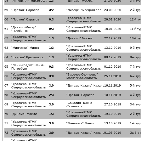
58
"Липецк" Липецкая обл.
1:3
"Динамо" Москва
27.09.2020
3-й тур
59
"Протон" Саратов
3:2
"Липецк" Липецкая обл.
23.09.2020
2-й тур
"Уралочка-НТМК"
60
"Протон" Саратов
0:3
26.01.2020
12-й ту
Свердловская область
"Динамо-Метар"
"Уралочка-НТМК"
61
0:3
18.01.2020
11-й ту
Челябинск
Свердловская область
"Уралочка-НТМК"
62
1:3
"Динамо" Москва
22.12.2019
10-й ту
Свердловская область
"Уралочка-НТМК"
63
"Минчанка" Минск
1:3
13.12.2019
9-й тур
Свердловская область
"Уралочка-НТМК"
64
"Енисей" Красноярск
1:3
08.12.2019
8-й тур
Свердловская область
"Ленинградка" Санкт-
"Уралочка-НТМК"
65
0:3
01.12.2019
7-й тур
Петербург
Свердловская область
"Уралочка-НТМК"
"Заречье-Одинцово"
66
3:0
25.11.2019
6-й тур
Свердловская область
Московская область
"Уралочка-НТМК"
67
3:0
"Динамо-Казань" Казань
16.11.2019
5-й тур
Свердловская область
"Уралочка-НТМК"
68
2:3
"Протон" Саратов
10.11.2019
4-й тур
Свердловская область
"Уралочка-НТМК"
"Сахалин" Южно-
69
3:0
27.10.2019
3-й тур
Свердловская область
Сахалинск
"Уралочка-НТМК"
70
"Динамо" Москва
1:3
19.10.2019
2-й тур
Свердловская область
"Уралочка-НТМК"
71
3:0
"Минчанка" Минск
13.10.2019
1-й тур
Свердловская область
"Уралочка-НТМК"
72
3:0
"Динамо-Казань" Казань
01.05.2019
За 3-е
Свердловская область
"Уралочка-НТМК"