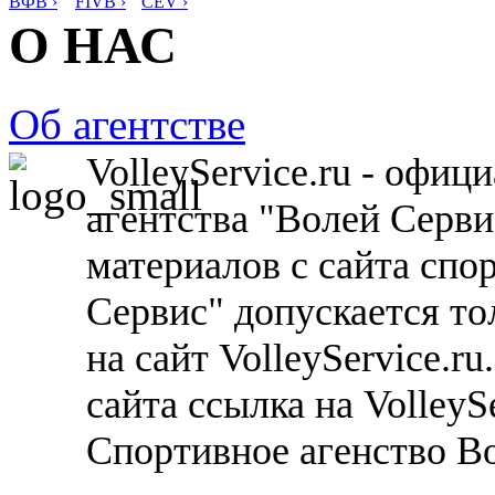
ВФВ ›
FIVB ›
CEV ›
О НАС
Об агентстве
VolleyService.ru - офи
агентства "Волей Серв
материалов с сайта спо
Сервис" допускается то
на сайт VolleyService.r
сайта ссылка на VolleyS
Спортивное агенство В