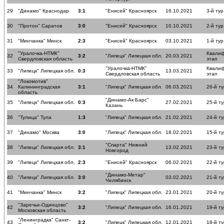
29
"Динамо" Краснодар
3:1
"Енисей" Красноярск
16.10.2021
3-й тур
30
"Протон" Саратов
3:0
"Енисей" Красноярск
10.10.2021
2-й тур
31
"Минчанка" Минск
2:3
"Енисей" Красноярск
03.10.2021
1-й тур
"Уралочка-НТМК"
Квали
32
3:2
"Липецк" Липецкая обл.
20.03.2021
Свердловская область
этап
"Уралочка-НТМК"
Квали
33
"Липецк" Липецкая обл.
0:3
13.03.2021
Свердловская область
этап
"Локомотив"
34
Калининградская
3:1
"Липецк" Липецкая обл.
06.03.2021
26-й ту
область
"Динамо-Ак Барс"
35
"Липецк" Липецкая обл.
0:3
27.02.2021
25-й ту
Казань
36
"Тулица" Тула
1:3
"Липецк" Липецкая обл.
21.02.2021
24-й ту
37
"Динамо" Москва
3:0
"Липецк" Липецкая обл.
18.02.2021
15-й ту
"Спарта" Нижний
38
"Липецк" Липецкая обл.
3:1
13.02.2021
23-й ту
Новгород
39
"Липецк" Липецкая обл.
2:3
"Енисей" Красноярск
06.02.2021
22-й ту
"Динамо-Метар"
40
"Липецк" Липецкая обл.
3:0
03.02.2021
21-й ту
Челябинск
41
"Минчанка" Минск
3:2
"Липецк" Липецкая обл.
23.01.2021
20-й ту
"Заречье-Одинцово"
42
3:2
"Липецк" Липецкая обл.
16.01.2021
19-й ту
Московская область
"Ленинградка" Санкт-
43
3:2
"Липецк" Липецкая обл.
12.01.2021
18-й ту