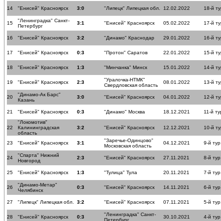
14
"Енисей" Красноярск
3:0
"Липецк" Липецкая обл.
12.02.2022
18-й ту
"Ленинградка" Санкт-
15
3:1
"Енисей" Красноярск
05.02.2022
17-й ту
Петербург
16
"Енисей" Красноярск
3:2
"Динамо" Краснодар
29.01.2022
16-й ту
17
"Енисей" Красноярск
0:3
"Протон" Саратов
22.01.2022
15-й ту
18
"Енисей" Красноярск
1:3
"Минчанка" Минск
15.01.2022
14-й ту
"Уралочка-НТМК"
19
"Енисей" Красноярск
2:3
08.01.2022
13-й ту
Свердловская область
"Динамо-Ак Барс"
20
3:0
"Енисей" Красноярск
04.01.2022
12-й ту
Казань
21
"Енисей" Красноярск
0:3
"Динамо" Москва
18.12.2021
11-й ту
"Локомотив"
22
Калининградская
3:2
"Енисей" Красноярск
12.12.2021
10-й ту
область
"Заречье-Одинцово"
23
"Енисей" Красноярск
3:1
04.12.2021
9-й тур
Московская область
"Спарта" Нижний
24
2:3
"Енисей" Красноярск
27.11.2021
8-й тур
Новгород
25
"Енисей" Красноярск
1:3
"Тулица" Тула
20.11.2021
7-й тур
"Динамо-Метар"
26
0:3
"Енисей" Красноярск
14.11.2021
6-й тур
Челябинск
27
"Липецк" Липецкая обл.
3:2
"Енисей" Красноярск
07.11.2021
5-й тур
"Ленинградка" Санкт-
28
"Енисей" Красноярск
0:3
30.10.2021
4-й тур
Петербург