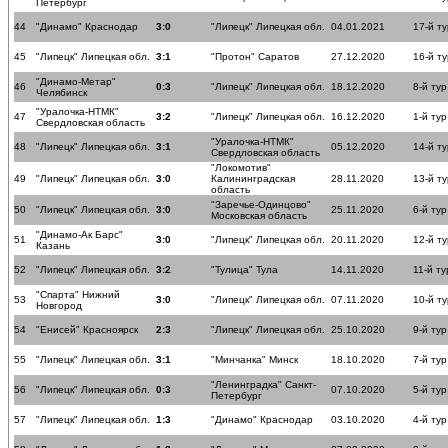
Петербург
44
"Динамо" Краснодар
3:0
"Липецк" Липецкая обл.
04.01.2021
17-й ту
45
"Липецк" Липецкая обл.
3:1
"Протон" Саратов
27.12.2020
16-й ту
"Динамо-Метар"
46
0:3
"Липецк" Липецкая обл.
18.12.2020
8-й тур
Челябинск
"Уралочка-НТМК"
47
3:2
"Липецк" Липецкая обл.
16.12.2020
1-й тур
Свердловская область
"Уралочка-НТМК"
48
"Липецк" Липецкая обл.
3:1
05.12.2020
14-й ту
Свердловская область
"Локомотив"
49
"Липецк" Липецкая обл.
3:0
Калининградская
28.11.2020
13-й ту
область
"Заречье-Одинцово"
50
"Липецк" Липецкая обл.
3:0
25.11.2020
6-й тур
Московская область
"Динамо-Ак Барс"
51
3:0
"Липецк" Липецкая обл.
20.11.2020
12-й ту
Казань
52
"Липецк" Липецкая обл.
3:2
"Тулица" Тула
14.11.2020
11-й ту
"Спарта" Нижний
53
3:0
"Липецк" Липецкая обл.
07.11.2020
10-й ту
Новгород
54
"Енисей" Красноярск
2:3
"Липецк" Липецкая обл.
25.10.2020
9-й тур
55
"Липецк" Липецкая обл.
3:1
"Минчанка" Минск
18.10.2020
7-й тур
"Ленинградка" Санкт-
56
"Липецк" Липецкая обл.
0:3
07.10.2020
5-й тур
Петербург
57
"Липецк" Липецкая обл.
1:3
"Динамо" Краснодар
03.10.2020
4-й тур