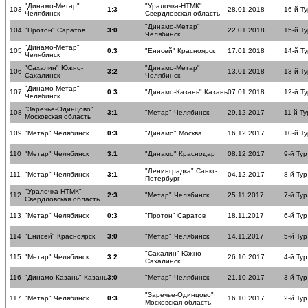
"Динамо-Метар"
"Уралочка-НТМК"
103
1:3
28.01.2018
16-й Ту
Челябинск
Свердловская область
"Динамо-Метар"
104
"Протон" Саратов
3:0
22.01.2018
15-й Ту
Челябинск
"Динамо-Метар"
105
0:3
"Енисей" Красноярск
17.01.2018
14-й Ту
Челябинск
"Сахалин" Южно-
"Динамо-Метар"
106
3:2
13.01.2018
13-й Ту
Сахалинск
Челябинск
"Динамо-Метар"
107
0:3
"Динамо-Казань" Казань
07.01.2018
12-й Ту
Челябинск
"Заречье-Одинцово"
108
3:1
"Метар" Челябинск
29.12.2017
11-й Ту
Московская область
109
"Метар" Челябинск
0:3
"Динамо" Москва
16.12.2017
10-й Ту
110
"Метар" Челябинск
3:1
"Динамо" Краснодар
08.12.2017
9-й Тур
"Ленинградка" Санкт-
111
"Метар" Челябинск
3:1
04.12.2017
8-й Тур
Петербург
"Уралочка-НТМК"
112
2:3
"Метар" Челябинск
25.11.2017
7-й Тур
Свердловская область
113
"Метар" Челябинск
0:3
"Протон" Саратов
18.11.2017
6-й Тур
114
"Енисей" Красноярск
3:0
"Метар" Челябинск
14.11.2017
5-й Тур
"Сахалин" Южно-
115
"Метар" Челябинск
3:2
26.10.2017
4-й Тур
Сахалинск
116
"Динамо-Казань" Казань
3:0
"Метар" Челябинск
21.10.2017
3-й Тур
"Заречье-Одинцово"
117
"Метар" Челябинск
0:3
16.10.2017
2-й Тур
Московская область