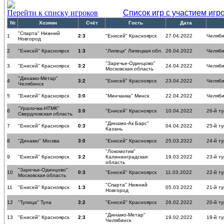
Перейти к списку игроков
Список игр с участием игр
№
Хозяин
Счёт
Гость
Дата
"Спарта" Нижний
1
2:3
"Енисей" Красноярск
27.04.2022
Челяби
Новгород
2
"Енисей" Красноярск
1:3
"Липецк" Липецкая обл.
26.04.2022
Челяби
"Заречье-Одинцово"
3
"Енисей" Красноярск
3:2
24.04.2022
Челяби
Московская область
"Динамо-Метар"
4
3:2
"Енисей" Красноярск
23.04.2022
Челяби
Челябинск
5
"Енисей" Красноярск
3:0
"Минчанка" Минск
22.04.2022
Челяби
"Уралочка-НТМК"
6
3:0
"Енисей" Красноярск
10.04.2022
26-й ту
Свердловская область
"Динамо-Ак Барс"
7
"Енисей" Красноярск
0:3
04.04.2022
25-й ту
Казань
8
"Динамо" Москва
3:0
"Енисей" Красноярск
25.03.2022
24-й ту
"Локомотив"
9
"Енисей" Красноярск
3:2
Калининградская
19.03.2022
23-й ту
область
"Заречье-Одинцово"
10
0:3
"Енисей" Красноярск
11.03.2022
22-й ту
Московская область
"Спарта" Нижний
11
"Енисей" Красноярск
1:3
05.03.2022
21-й ту
Новгород
12
"Тулица" Тула
3:2
"Енисей" Красноярск
26.02.2022
20-й ту
"Динамо-Метар"
13
"Енисей" Красноярск
2:3
19.02.2022
19-й ту
Челябинск