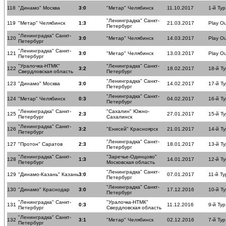
118
"Динамо" Москва
3:0
"Метар" Челябинск
11.10.2017
1-й Тур
"Ленинградка" Санкт-
119
"Метар" Челябинск
1:3
21.03.2017
Play Ou
Петербург
"Ленинградка" Санкт-
120
3:0
"Метар" Челябинск
14.03.2017
Play Ou
Петербург
"Ленинградка" Санкт-
121
3:0
"Метар" Челябинск
13.03.2017
Play Ou
Петербург
"Уралочка-НТМК"
"Ленинградка" Санкт-
122
3:2
18.02.2017
18-й Ту
Свердловская область
Петербург
"Ленинградка" Санкт-
123
"Динамо" Москва
3:0
14.02.2017
17-й Ту
Петербург
"Ленинградка" Санкт-
124
"Метар" Челябинск
0:3
04.02.2017
16-й Ту
Петербург
"Ленинградка" Санкт-
"Сахалин" Южно-
125
2:3
27.01.2017
15-й Ту
Петербург
Сахалинск
"Ленинградка" Санкт-
126
3:2
"Енисей" Красноярск
21.01.2017
14-й Ту
Петербург
"Ленинградка" Санкт-
127
"Протон" Саратов
2:3
18.01.2017
13-й Ту
Петербург
"Ленинградка" Санкт-
"Заречье-Одинцово"
128
1:3
14.01.2017
12-й Ту
Петербург
Московская область
"Ленинградка" Санкт-
129
"Динамо-Казань" Казань
3:0
07.01.2017
11-й Ту
Петербург
"Ленинградка" Санкт-
130
"Динамо" Краснодар
3:0
17.12.2016
10-й Ту
Петербург
"Ленинградка" Санкт-
"Уралочка-НТМК"
131
0:3
11.12.2016
9-й Тур
Петербург
Свердловская область
"Ленинградка" Санкт-
132
3:1
"Метар" Челябинск
02.12.2016
7-й Тур
Петербург