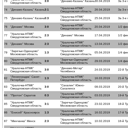
73
3:0
"Динамо-Казань" Казань
30.04.2019
За 3-е
Свердловская область
"Уралочка-НТМК"
74
"Динамо-Казань" Казань
3:1
26.04.2019
За 3-е
Свердловская область
"Уралочка-НТМК"
75
"Динамо-Казань" Казань
0:3
25.04.2019
За 3-е
Свердловская область
"Уралочка-НТМК"
76
"Динамо" Москва
3:0
20.04.2019
1/2 фи
Свердловская область
"Уралочка-НТМК"
77
2:3
"Динамо" Москва
17.04.2019
1/2 фи
Свердловская область
"Уралочка-НТМК"
78
"Динамо" Москва
2:3
13.04.2019
1/2 фи
Свердловская область
"Заречье-Одинцово"
"Уралочка-НТМК"
79
1:3
05.04.2019
1/4 фи
Московская область
Свердловская область
"Уралочка-НТМК"
"Заречье-Одинцово"
80
3:0
29.03.2019
1/4 фи
Свердловская область
Московская область
"Уралочка-НТМК"
"Динамо-Метар"
81
3:0
24.03.2019
22-й Ту
Свердловская область
Челябинск
"Ленинградка" Санкт-
"Уралочка-НТМК"
82
1:3
16.03.2019
21-й Ту
Петербург
Свердловская область
"Уралочка-НТМК"
"Сахалин" Южно-
83
3:0
08.03.2019
20-й Ту
Свердловская область
Сахалинск
"Уралочка-НТМК"
84
"Протон" Саратов
0:3
03.03.2019
19-й Ту
Свердловская область
"Уралочка-НТМК"
"Заречье-Одинцово"
85
3:1
23.02.2019
18-й Ту
Свердловская область
Московская область
"Уралочка-НТМК"
86
"Енисей" Красноярск
1:3
16.02.2019
17-й Ту
Свердловская область
"Уралочка-НТМК"
87
"Минчанка" Минск
2:3
10.02.2019
16-й Ту
Свердловская область