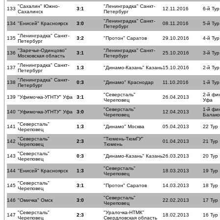
"Сахалин" Южно-
"Ленинградка" Санкт-
133
3:1
12.11.2016
6-й Тур
Сахалинск
Петербург
"Ленинградка" Санкт-
134
"Енисей" Красноярск
3:0
08.11.2016
5-й Тур
Петербург
"Ленинградка" Санкт-
135
3:2
"Протон" Саратов
29.10.2016
4-й Тур
Петербург
"Заречье-Одинцово"
"Ленинградка" Санкт-
136
3:1
25.10.2016
3-й Тур
Московская область
Петербург
"Ленинградка" Санкт-
137
1:3
"Динамо-Казань" Казань
15.10.2016
2-й Тур
Петербург
"Ленинградка" Санкт-
138
0:3
"Динамо" Краснодар
11.10.2016
1-й Тур
Петербург
"Северсталь"
2-й фи
139
"Уфимочка-УГНТУ" Уфа
3:1
26.04.2013
Череповец
Уфа
"Северсталь"
1-й фи
140
"Уфимочка-УГНТУ" Уфа
3:0
12.04.2013
Череповец
Балако
"Северсталь"
141
1:3
"Динамо" Москва
05.04.2013
22 Тур
Череповец
"Северсталь"
"Тюмень-ТюмГУ"
142
2:3
01.04.2013
21 Тур
Череповец
Тюмень
"Северсталь"
143
0:3
"Динамо-Казань" Казань
26.03.2013
20 Тур
Череповец
"Северсталь"
144
"Енисей" Красноярск
1:3
18.03.2013
19 Тур
Череповец
"Северсталь"
145
3:1
"Протон" Саратов
14.03.2013
18 Тур
Череповец
"Северсталь"
146
"Омичка" Омск
3:0
22.02.2013
17 Тур
Череповец
"Северсталь"
"Уралочка-НТМК"
147
2:3
18.02.2013
16 Тур
Череповец
Свердловская область