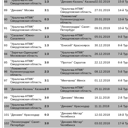
"Уралочка-НТМК"
88
1:3
"Динамо-Казань" Казань
02.02.2019
15-й Ту
Свердловская область
"Уралочка-НТМК"
89
"Динамо" Москва
3:1
27.01.2019
14-й Ту
Свердловская область
"Локомотив"
"Уралочка-НТМК"
90
0:3
Калининградская
20.01.2019
13-й Ту
Свердловская область
область
"Уралочка-НТМК"
"Ленинградка" Санкт-
91
3:0
09.01.2019
10-й Ту
Свердловская область
Петербург
"Сахалин" Южно-
"Уралочка-НТМК"
92
1:3
05.01.2019
9-й Тур
Сахалинск
Свердловская область
"Уралочка-НТМК"
93
1:3
"Енисей" Красноярск
30.12.2018
8-й Тур
Свердловская область
"Заречье-Одинцово"
"Уралочка-НТМК"
94
1:3
26.12.2018
7-й Тур
Московская область
Свердловская область
"Уралочка-НТМК"
95
3:0
"Протон" Саратов
22.12.2018
6-й Тур
Свердловская область
"Локомотив"
"Уралочка-НТМК"
96
Калининградская
2:3
08.12.2018
5-й Тур
Свердловская область
область
"Уралочка-НТМК"
97
3:1
"Минчанка" Минск
01.12.2018
4-й Тур
Свердловская область
"Уралочка-НТМК"
98
"Динамо-Казань" Казань
3:0
25.11.2018
3-й Тур
Свердловская область
"Уралочка-НТМК"
99
3:0
"Динамо" Москва
16.11.2018
2-й Тур
Свердловская область
"Уралочка-НТМК"
100
2:3
"Динамо" Краснодар
11.11.2018
1-й Тур
Свердловская область
"Динамо-Метар"
101
"Динамо" Краснодар
0:3
12.02.2018
18-й Ту
Челябинск
"Ленинградка" Санкт-
"Динамо-Метар"
102
3:0
03.02.2018
17-й Ту
Петербург
Челябинск