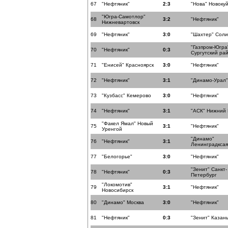
67
"Нефтяник"
2:3
"Нова" Новоку
"Югра-Самотлор"
68
3:2
"Нефтяник"
Нижневартовск
69
"Нефтяник"
3:0
"Шахтер" Соли
"Газпром-Югра
70
"Нефтяник"
0:3
Сургутский ра
71
"Енисей" Красноярск
3:0
"Нефтяник"
72
"Нефтяник"
3:1
"Динамо-Урал"
73
"Кузбасс" Кемерово
3:0
"Нефтяник"
74
"Нефтяник"
3:1
"АСК" Нижний
"Факел Ямал" Новый
75
3:1
"Нефтяник"
Уренгой
"Динамо"
76
"Нефтяник"
3:1
Ленинградксая
77
"Белогорье"
3:0
"Нефтяник"
"Зенит" Санкт-
78
"Нефтяник"
0:3
Петербург
"Локомотив"
79
3:1
"Нефтяник"
Новосибирск
80
"Динамо" Москва
3:0
"Нефтяник"
81
"Нефтяник"
0:3
"Зенит" Казан