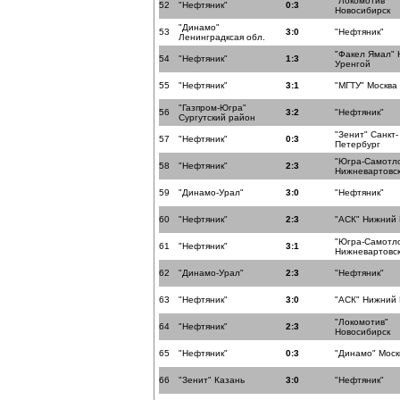
"Локомотив"
52
"Нефтяник"
0:3
Новосибирск
"Динамо"
53
3:0
"Нефтяник"
Ленинградксая обл.
"Факел Ямал" 
54
"Нефтяник"
1:3
Уренгой
55
"Нефтяник"
3:1
"МГТУ" Москва
"Газпром-Югра"
56
3:2
"Нефтяник"
Сургутский район
"Зенит" Санкт-
57
"Нефтяник"
0:3
Петербург
"Югра-Самотл
58
"Нефтяник"
2:3
Нижневартовс
59
"Динамо-Урал"
3:0
"Нефтяник"
60
"Нефтяник"
2:3
"АСК" Нижний
"Югра-Самотл
61
"Нефтяник"
3:1
Нижневартовс
62
"Динамо-Урал"
2:3
"Нефтяник"
63
"Нефтяник"
3:0
"АСК" Нижний
"Локомотив"
64
"Нефтяник"
2:3
Новосибирск
65
"Нефтяник"
0:3
"Динамо" Моск
66
"Зенит" Казань
3:0
"Нефтяник"