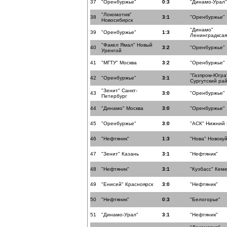
37
"Оренбуржье"
0:3
"Динамо-Урал"
"Локомотив"
38
3:1
"Оренбуржье"
Новосибирск
"Динамо"
39
"Оренбуржье"
1:3
Ленинградксая
"Факел Ямал" Новый
40
3:2
"Оренбуржье"
Уренгой
41
"МГТУ" Москва
3:2
"Оренбуржье"
"Газпром-Югра
42
"Оренбуржье"
3:1
Сургутский ра
"Зенит" Санкт-
43
3:0
"Оренбуржье"
Петербург
44
"Динамо" Москва
3:0
"Оренбуржье"
45
"Оренбуржье"
3:0
"АСК" Нижний
46
"Нефтяник"
1:3
"Нова" Новоку
47
"Зенит" Казань
3:1
"Нефтяник"
48
"Нефтяник"
3:1
"Кузбасс" Кем
49
"Енисей" Красноярск
3:0
"Нефтяник"
50
"Нефтяник"
0:3
"Белогорье"
51
"Динамо-Урал"
3:1
"Нефтяник"