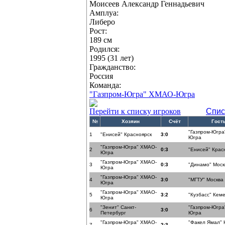
Моисеев Александр Геннадьевич
Амплуа:
Либеро
Рост:
189 см
Родился:
1995 (31 лет)
Гражданство:
Россия
Команда:
"Газпром-Югра" ХМАО-Югра
Перейти к списку игроков
Спис
№
Хозяин
Счёт
Гост
"Газпром-Югра
1
"Енисей" Красноярск
3:0
Югра
"Газпром-Югра" ХМАО-
2
0:3
"Енисей" Крас
Югра
"Газпром-Югра" ХМАО-
3
0:3
"Динамо" Моск
Югра
"Газпром-Югра" ХМАО-
4
3:0
"МГТУ" Москва
Югра
"Газпром-Югра" ХМАО-
5
3:2
"Кузбасс" Кем
Югра
"Зенит" Санкт-
"Газпром-Югра
6
3:0
Петербург
Югра
"Газпром-Югра" ХМАО-
"Факел Ямал" 
7
2:3