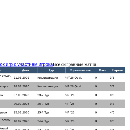
ок игр с участием игрока
Все сыгранные матчи:
ь
Дата
Тур
Соревнование
Очки
Партии
" ХМАО-
21.03.2026
Квалификация
ЧР`26 Qual.
0
3/3
ноярск
18.03.2026
Квалификация
ЧР`26 Qual.
0
3/3
ва
07.03.2026
29-й Тур
ЧР `26
0
0/3
20.02.2026
26-й Тур
ЧР `26
0
0/3
ерово
15.02.2026
25-й Тур
ЧР `26
0
4/5
" ХМАО-
10.02.2026
24-й Тур
ЧР `26
0
0/3
Новый
06.02.2026
23-й Тур
ЧР `26
0
4/5