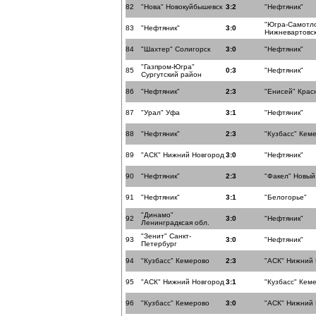
82
"Нова" Новокуйбышевск
3:2
"Нефтяник"
"Югра-Самотл
83
"Нефтяник"
3:0
Нижневартовс
84
"Шахтер" Солигорск
3:0
"Нефтяник"
"Газпром-Югра"
85
0:3
"Нефтяник"
Сургутский район
86
"Нефтяник"
2:3
"Енисей" Крас
87
"Урал" Уфа
3:1
"Нефтяник"
88
"Нефтяник"
2:3
"Кузбасс" Кем
89
"АСК" Нижний Новгород
3:0
"Нефтяник"
90
"Нефтяник"
2:3
"Факел" Новый
91
"Нефтяник"
3:1
"Белогорье"
"Динамо"
92
3:0
"Нефтяник"
Ленинградксая обл.
"Зенит" Санкт-
93
3:0
"Нефтяник"
Петербург
94
"Кузбасс" Кемерово
2:3
"АСК" Нижний
95
"АСК" Нижний Новгород
3:1
"Кузбасс" Кем
96
"Кузбасс" Кемерово
3:0
"АСК" Нижний