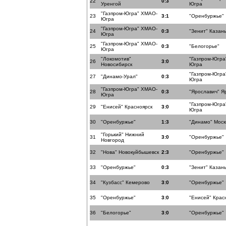
22
0:3
Уренгой
Югра
"Газпром-Югра" ХМАО-
23
3:1
"Оренбуржье"
Югра
"Газпром-Югра" ХМАО-
24
0:3
"Зенит" Казан
Югра
"Газпром-Югра" ХМАО-
25
0:3
"Белогорье"
Югра
"Локомотив"
"Газпром-Югра
26
3:0
Новосибирск
Югра
"Газпром-Югра
27
"Динамо-Урал"
0:3
Югра
"Газпром-Югра" ХМАО-
28
0:3
"Ярославич" Я
Югра
"Газпром-Югра
29
"Енисей" Красноярск
3:0
Югра
30
"Оренбуржье"
1:3
"Динамо" Моск
"Горький" Нижний
31
3:0
"Оренбуржье"
Новгород
32
"Нова" Новокуйбышевск
2:3
"Оренбуржье"
33
"Оренбуржье"
0:3
"Зенит" Казан
34
"Кузбасс" Кемерово
3:0
"Оренбуржье"
35
"Оренбуржье"
3:0
"Енисей" Крас
36
"Белогорье"
3:0
"Оренбуржье"