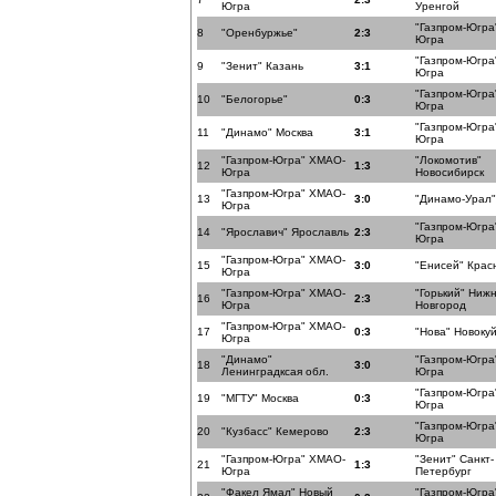
Югра
Уренгой
"Газпром-Югра
8
"Оренбуржье"
2:3
Югра
"Газпром-Югра
9
"Зенит" Казань
3:1
Югра
"Газпром-Югра
10
"Белогорье"
0:3
Югра
"Газпром-Югра
11
"Динамо" Москва
3:1
Югра
"Газпром-Югра" ХМАО-
"Локомотив"
12
1:3
Югра
Новосибирск
"Газпром-Югра" ХМАО-
13
3:0
"Динамо-Урал"
Югра
"Газпром-Югра
14
"Ярославич" Ярославль
2:3
Югра
"Газпром-Югра" ХМАО-
15
3:0
"Енисей" Крас
Югра
"Газпром-Югра" ХМАО-
"Горький" Ниж
16
2:3
Югра
Новгород
"Газпром-Югра" ХМАО-
17
0:3
"Нова" Новоку
Югра
"Динамо"
"Газпром-Югра
18
3:0
Ленинградксая обл.
Югра
"Газпром-Югра
19
"МГТУ" Москва
0:3
Югра
"Газпром-Югра
20
"Кузбасс" Кемерово
2:3
Югра
"Газпром-Югра" ХМАО-
"Зенит" Санкт-
21
1:3
Югра
Петербург
"Факел Ямал" Новый
"Газпром-Югра