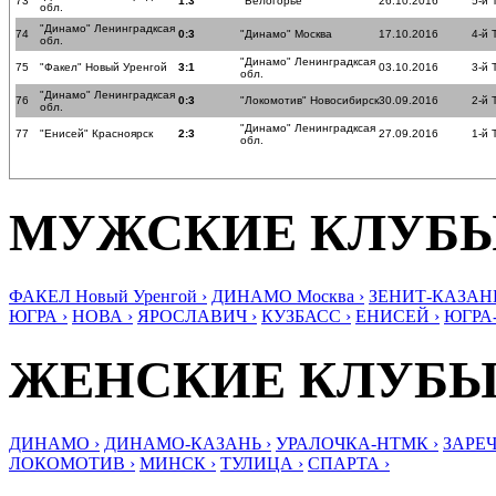
73
1:3
"Белогорье"
26.10.2016
5-й 
обл.
"Динамо" Ленинградксая
74
0:3
"Динамо" Москва
17.10.2016
4-й 
обл.
"Динамо" Ленинградксая
75
"Факел" Новый Уренгой
3:1
03.10.2016
3-й 
обл.
"Динамо" Ленинградксая
76
0:3
"Локомотив" Новосибирск
30.09.2016
2-й 
обл.
"Динамо" Ленинградксая
77
"Енисей" Красноярск
2:3
27.09.2016
1-й 
обл.
МУЖСКИЕ КЛУБ
ФАКЕЛ Новый Уренгой ›
ДИНАМО Москва ›
ЗЕНИТ-КАЗАНЬ
ЮГРА ›
НОВА ›
ЯРОСЛАВИЧ ›
КУЗБАСС ›
ЕНИСЕЙ ›
ЮГРА
ЖЕНСКИЕ КЛУБ
ДИНАМО ›
ДИНАМО-КАЗАНЬ ›
УРАЛОЧКА-НТМК ›
ЗАРЕЧ
ЛОКОМОТИВ ›
МИНСК ›
ТУЛИЦА ›
СПАРТА ›