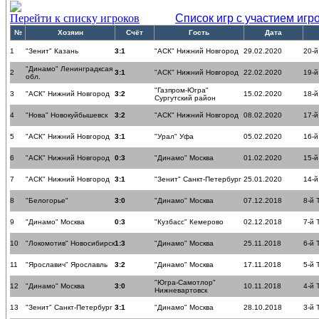
Перейти к списку игроков
Список игр с участием игр
№
Хозяин
Счёт
Гость
Дата
1
"Зенит" Казань
3:1
"АСК" Нижний Новгород
29.02.2020
20-й
"Динамо" Ленинградксая
2
3:1
"АСК" Нижний Новгород
22.02.2020
19-й
обл.
"Газпром-Югра"
3
"АСК" Нижний Новгород
3:2
15.02.2020
18-й
Сургутский район
4
"Нова" Новокуйбышевск
3:2
"АСК" Нижний Новгород
08.02.2020
17-й
5
"АСК" Нижний Новгород
3:1
"Урал" Уфа
05.02.2020
16-й
6
"АСК" Нижний Новгород
0:3
"Динамо" Москва
01.02.2020
15-й
7
"АСК" Нижний Новгород
3:1
"Зенит" Санкт-Петербург
25.01.2020
14-й
8
"Белогорье"
3:0
"Динамо" Москва
07.12.2018
8-й 
9
"Динамо" Москва
0:3
"Кузбасс" Кемерово
02.12.2018
7-й 
10
"Локомотив" Новосибирск
1:3
"Динамо" Москва
25.11.2018
6-й 
11
"Ярославич" Ярославль
3:2
"Динамо" Москва
17.11.2018
5-й 
"Югра-Самотлор"
12
"Динамо" Москва
3:0
10.11.2018
4-й 
Нижневартовск
13
"Зенит" Санкт-Петербург
3:1
"Динамо" Москва
28.10.2018
3-й 