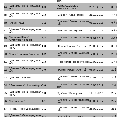
обл.
"Динамо" Ленинградксая
"Югра-Самотлор"
44
3:0
28.10.2017
8-й 
обл.
Нижневартовск
"Динамо" Ленинградксая
45
2:3
"Енисей" Красноярск
21.10.2017
7-й 
обл.
"Динамо" Ленинградксая
46
"Урал" Уфа
3:2
07.10.2017
6-й 
обл.
"Динамо" Ленинградксая
47
2:3
"Кузбасс" Кемерово
30.09.2017
5-й 
обл.
"Газпром-Югра"
"Динамо" Ленинградксая
48
3:2
27.09.2017
4-й 
Сургутский район
обл.
"Динамо" Ленинградксая
49
0:3
"Факел" Новый Уренгой
23.09.2017
3-й 
обл.
"Динамо" Ленинградксая
50
"Нова" Новокуйбышевск
3:2
17.09.2017
2-й 
обл.
"Динамо" Ленинградксая
51
1:3
"Локомотив" Новосибирск
10.09.2017
1-й 
обл.
"Динамо" Ленинградксая
52
3:0
"Факел" Новый Уренгой
08.04.2017
26-й
обл.
"Динамо" Ленинградксая
53
"Динамо" Москва
3:1
25.03.2017
25-й
обл.
"Динамо" Ленинградксая
54
"Локомотив" Новосибирск
3:0
18.03.2017
24-й
обл.
"Динамо" Ленинградксая
55
1:3
"Кузбасс" Кемерово
11.03.2017
23-й
обл.
"Динамо" Ленинградксая
56
"Белогорье"
3:1
05.03.2017
22-й
обл.
"Динамо" Ленинградксая
57
"Нова" Новокуйбышевск
3:1
25.02.2017
21-й
обл.
"Динамо" Ленинградксая
58
0:3
"Енисей" Красноярск
19.02.2017
20-й