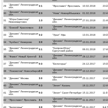
обл.
"Динамо" Ленинградксая
29
3:1
"Ярославич" Ярославль
10.02.2018
23-й
обл.
"Динамо" Ленинградксая
30
2:3
"Нова" Новокуйбышевск
01.02.2018
22-й
обл.
"Югра-Самотлор"
"Динамо" Ленинградксая
31
1:3
27.01.2018
21-й
Нижневартовск
обл.
"Динамо" Ленинградксая
32
"Енисей" Красноярск
2:3
20.01.2018
20-й
обл.
"Динамо" Ленинградксая
33
3:2
"Урал" Уфа
13.01.2018
19-й
обл.
"Динамо" Ленинградксая
34
"Кузбасс" Кемерово
3:0
10.01.2018
18-й
обл.
"Динамо" Ленинградксая
"Газпром-Югра"
35
3:1
06.01.2018
17-й
обл.
Сургутский район
"Динамо" Ленинградксая
36
"Факел" Новый Уренгой
3:1
28.12.2017
16-й
обл.
"Динамо" Ленинградксая
37
0:3
"Белогорье"
24.12.2017
15-й
обл.
"Динамо" Ленинградксая
38
"Локомотив" Новосибирск
3:0
10.12.2017
14-й
обл.
"Динамо" Ленинградксая
39
"Динамо" Москва
3:0
25.11.2017
13-й
обл.
"Динамо" Ленинградксая
40
0:3
"Зенит" Казань
18.11.2017
12-й
обл.
"Динамо" Ленинградксая
41
0:3
"Зенит" Санкт-Петербург
15.11.2017
11-й
обл.
"Динамо" Ленинградксая
42
"Ярославич" Ярославль
3:1
11.11.2017
10-й
обл.
"Динамо" Ленинградксая
43
"Белогорье"
3:0
05.11.2017
9-й 