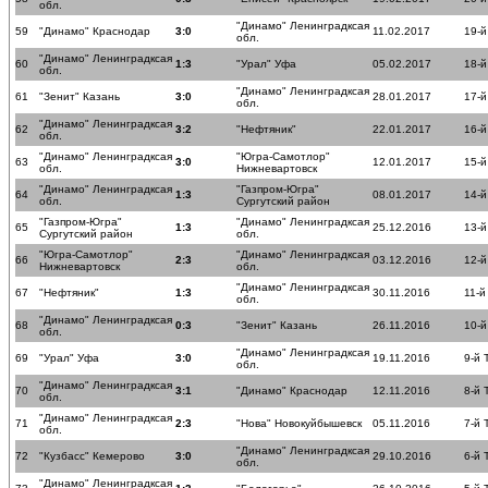
обл.
"Динамо" Ленинградксая
59
"Динамо" Краснодар
3:0
11.02.2017
19-й
обл.
"Динамо" Ленинградксая
60
1:3
"Урал" Уфа
05.02.2017
18-й
обл.
"Динамо" Ленинградксая
61
"Зенит" Казань
3:0
28.01.2017
17-й
обл.
"Динамо" Ленинградксая
62
3:2
"Нефтяник"
22.01.2017
16-й
обл.
"Динамо" Ленинградксая
"Югра-Самотлор"
63
3:0
12.01.2017
15-й
обл.
Нижневартовск
"Динамо" Ленинградксая
"Газпром-Югра"
64
1:3
08.01.2017
14-й
обл.
Сургутский район
"Газпром-Югра"
"Динамо" Ленинградксая
65
1:3
25.12.2016
13-й
Сургутский район
обл.
"Югра-Самотлор"
"Динамо" Ленинградксая
66
2:3
03.12.2016
12-й
Нижневартовск
обл.
"Динамо" Ленинградксая
67
"Нефтяник"
1:3
30.11.2016
11-й
обл.
"Динамо" Ленинградксая
68
0:3
"Зенит" Казань
26.11.2016
10-й
обл.
"Динамо" Ленинградксая
69
"Урал" Уфа
3:0
19.11.2016
9-й 
обл.
"Динамо" Ленинградксая
70
3:1
"Динамо" Краснодар
12.11.2016
8-й 
обл.
"Динамо" Ленинградксая
71
2:3
"Нова" Новокуйбышевск
05.11.2016
7-й 
обл.
"Динамо" Ленинградксая
72
"Кузбасс" Кемерово
3:0
29.10.2016
6-й 
обл.
"Динамо" Ленинградксая