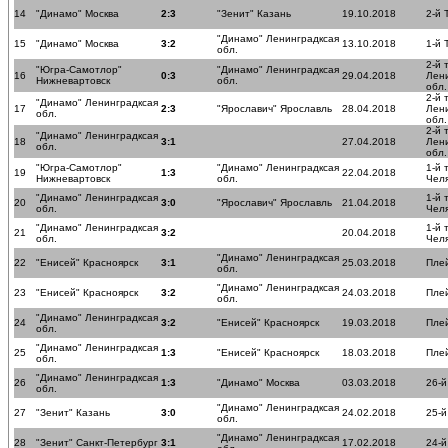
14
"Динамо" Москва
2:3
"Зенит" Казань
19.10.2018
2-й 
"Динамо" Ленинградксая
15
"Динамо" Москва
3:2
13.10.2018
1-й 
обл.
2-й 
"Югра-Самотлор"
"Динамо" Ленинградксая
16
0:3
29.04.2018
Лен
Нижневартовск
обл.
обл.
2-й 
"Динамо" Ленинградксая
17
2:3
"Ярославич" Ярославль
28.04.2018
Лен
обл.
обл.
2-й 
"Динамо" Ленинградксая
18
3:1
27.04.2018
Лен
обл.
обл.
"Югра-Самотлор"
"Динамо" Ленинградксая
1-й 
19
1:3
22.04.2018
Нижневартовск
обл.
Чел
"Динамо" Ленинградксая
1-й 
20
3:0
"Ярославич" Ярославль
21.04.2018
обл.
Чел
"Динамо" Ленинградксая
1-й 
21
3:2
20.04.2018
обл.
Чел
"Динамо" Ленинградксая
22
"Енисей" Красноярск
3:1
25.03.2018
Плей
обл.
"Динамо" Ленинградксая
23
"Енисей" Красноярск
3:2
24.03.2018
Плей
обл.
"Динамо" Ленинградксая
24
3:2
"Енисей" Красноярск
19.03.2018
Плей
обл.
"Динамо" Ленинградксая
25
1:3
"Енисей" Красноярск
18.03.2018
Плей
обл.
"Динамо" Ленинградксая
26
1:3
"Динамо" Москва
03.03.2018
26-й
обл.
"Динамо" Ленинградксая
27
"Зенит" Казань
3:0
24.02.2018
25-й
обл.
"Динамо" Ленинградксая
28
"Зенит" Санкт-Петербург
3:1
17.02.2018
24-й