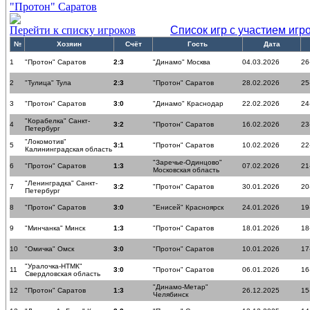
"Протон" Саратов
Перейти к списку игроков
Список игр с участием игр
№
Хозяин
Счёт
Гость
Дата
1
"Протон" Саратов
2:3
"Динамо" Москва
04.03.2026
26
2
"Тулица" Тула
2:3
"Протон" Саратов
28.02.2026
25
3
"Протон" Саратов
3:0
"Динамо" Краснодар
22.02.2026
24
"Корабелка" Санкт-
4
3:2
"Протон" Саратов
16.02.2026
23
Петербург
"Локомотив"
5
3:1
"Протон" Саратов
10.02.2026
22
Калининградская область
"Заречье-Одинцово"
6
"Протон" Саратов
1:3
07.02.2026
21
Московская область
"Ленинградка" Санкт-
7
3:2
"Протон" Саратов
30.01.2026
20
Петербург
8
"Протон" Саратов
3:0
"Енисей" Красноярск
24.01.2026
19
9
"Минчанка" Минск
1:3
"Протон" Саратов
18.01.2026
18
10
"Омичка" Омск
3:0
"Протон" Саратов
10.01.2026
17
"Уралочка-НТМК"
11
3:0
"Протон" Саратов
06.01.2026
16
Свердловская область
"Динамо-Метар"
12
"Протон" Саратов
1:3
26.12.2025
15
Челябинск