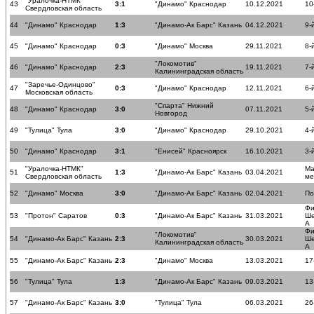
"Уралочка-НТМК"
43
3:1
"Динамо" Краснодар
10.12.2021
10
Свердловская область
44
"Динамо" Краснодар
1:3
"Динамо-Ак Барс" Казань
04.12.2021
9-
45
"Динамо" Краснодар
0:3
"Динамо" Москва
29.11.2021
8-
"Локомотив"
46
"Динамо" Краснодар
2:3
19.11.2021
7-
Калининградская область
"Заречье-Одинцово"
47
0:3
"Динамо" Краснодар
12.11.2021
6-
Московская область
"Спарта" Нижний
48
"Динамо" Краснодар
3:0
07.11.2021
5-
Новгород
49
"Тулица" Тула
3:0
"Динамо" Краснодар
29.10.2021
4-
50
"Динамо" Краснодар
3:1
"Енисей" Красноярск
16.10.2021
3-
"Уралочка-НТМК"
Ма
51
1:3
"Динамо-Ак Барс" Казань
03.04.2021
Свердловская область
ме
52
"Динамо" Москва
3:0
"Динамо-Ак Барс" Казань
02.04.2021
По
Фи
53
"Протон" Саратов
0:3
"Динамо-Ак Барс" Казань
31.03.2021
Ше
А
Фи
"Локомотив"
54
"Динамо-Ак Барс" Казань
2:3
30.03.2021
Ше
Калининградская область
А
55
"Динамо-Ак Барс" Казань
2:3
"Динамо" Москва
13.03.2021
17
56
"Тулица" Тула
1:3
"Динамо-Ак Барс" Казань
09.03.2021
13
57
"Динамо-Ак Барс" Казань
3:0
"Тулица" Тула
06.03.2021
26