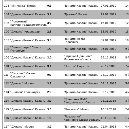
103
"Минчанка" Минск
0:3
"Динамо-Казань" Казань
27.01.2019
14
104
"Динамо-Казань" Казань
3:1
"Динамо" Москва
19.01.2019
13
"Локомотив"
105
3:2
"Динамо-Казань" Казань
16.01.2019
12
Калининградская область
106
"Динамо" Краснодар
2:3
"Динамо-Казань" Казань
12.01.2019
11
"Динамо-Метар"
107
"Динамо-Казань" Казань
3:0
09.01.2019
10
Челябинск
"Ленинградка" Санкт-
108
1:3
"Динамо-Казань" Казань
05.01.2019
9-
Петербург
"Заречье-Одинцово"
109
"Динамо-Казань" Казань
3:0
29.12.2018
8-
Московская область
110
"Динамо-Казань" Казань
3:1
"Протон" Саратов
26.12.2018
7-
"Сахалин" Южно-
111
0:3
"Динамо-Казань" Казань
23.12.2018
6-
Сахалинск
112
"Динамо" Москва
3:1
"Динамо-Казань" Казань
08.12.2018
5-
113
"Енисей" Красноярск
2:3
"Динамо-Казань" Казань
02.12.2018
4-
"Уралочка-НТМК"
114
"Динамо-Казань" Казань
3:0
25.11.2018
3-
Свердловская область
115
"Динамо-Казань" Казань
3:0
"Минчанка" Минск
16.11.2018
2-
"Локомотив"
116
"Динамо-Казань" Казань
1:3
11.11.2018
1-
Калининградская область
117
"Динамо" Москва
3:2
"Динамо-Казань" Казань
21.04.2018
Фи