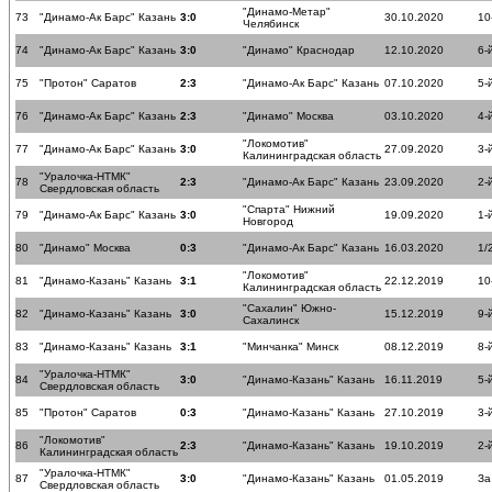
"Динамо-Метар"
73
"Динамо-Ак Барс" Казань
3:0
30.10.2020
10
Челябинск
74
"Динамо-Ак Барс" Казань
3:0
"Динамо" Краснодар
12.10.2020
6-
75
"Протон" Саратов
2:3
"Динамо-Ак Барс" Казань
07.10.2020
5-
76
"Динамо-Ак Барс" Казань
2:3
"Динамо" Москва
03.10.2020
4-
"Локомотив"
77
"Динамо-Ак Барс" Казань
3:0
27.09.2020
3-
Калининградская область
"Уралочка-НТМК"
78
2:3
"Динамо-Ак Барс" Казань
23.09.2020
2-
Свердловская область
"Спарта" Нижний
79
"Динамо-Ак Барс" Казань
3:0
19.09.2020
1-
Новгород
80
"Динамо" Москва
0:3
"Динамо-Ак Барс" Казань
16.03.2020
1/
"Локомотив"
81
"Динамо-Казань" Казань
3:1
22.12.2019
10
Калининградская область
"Сахалин" Южно-
82
"Динамо-Казань" Казань
3:0
15.12.2019
9-
Сахалинск
83
"Динамо-Казань" Казань
3:1
"Минчанка" Минск
08.12.2019
8-
"Уралочка-НТМК"
84
3:0
"Динамо-Казань" Казань
16.11.2019
5-
Свердловская область
85
"Протон" Саратов
0:3
"Динамо-Казань" Казань
27.10.2019
3-
"Локомотив"
86
2:3
"Динамо-Казань" Казань
19.10.2019
2-
Калининградская область
"Уралочка-НТМК"
87
3:0
"Динамо-Казань" Казань
01.05.2019
За
Свердловская область