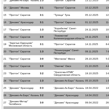
13
"Динамо-Ак Барс" Казань
2:3
"Протон" Саратов
13.12.2025
14
14
"Динамо" Москва
3:1
"Протон" Саратов
10.12.2025
13
15
"Протон" Саратов
3:1
"Тулица" Тула
05.12.2025
12
16
"Динамо" Краснодар
3:1
"Протон" Саратов
01.12.2025
11
"Корабелка" Санкт-
17
"Протон" Саратов
1:3
24.11.2025
10
Петербург
"Локомотив"
18
"Протон" Саратов
3:0
19.11.2025
9-
Калининградская область
"Заречье-Одинцово"
19
3:1
"Протон" Саратов
14.11.2025
8-
Московская область
"Ленинградка" Санкт-
20
"Протон" Саратов
1:3
09.11.2025
7-
Петербург
21
"Протон" Саратов
3:0
"Минчанка" Минск
28.10.2025
5-
22
"Протон" Саратов
3:0
"Омичка" Омск
21.10.2025
4-
"Уралочка-НТМК"
23
"Протон" Саратов
3:2
19.10.2025
3-
Свердловская область
24
"Протон" Саратов
1:3
"Динамо-Ак Барс" Казань
05.10.2025
1-
25
"Динамо" Краснодар
0:3
"Динамо-Ак Барс" Казань
18.04.2022
1/
26
"Динамо-Ак Барс" Казань
3:2
"Динамо" Краснодар
14.04.2022
1/
"Динамо-Метар"
27
3:0
"Динамо" Краснодар
09.04.2022
26
Челябинск