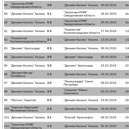
"Уралочка-НТМК"
88
3:0
"Динамо-Казань" Казань
30.04.2019
За
Свердловская область
"Уралочка-НТМК"
89
"Динамо-Казань" Казань
3:1
26.04.2019
За
Свердловская область
"Уралочка-НТМК"
90
"Динамо-Казань" Казань
0:3
25.04.2019
За
Свердловская область
"Локомотив"
91
"Динамо-Казань" Казань
0:3
17.04.2019
1/
Калининградская область
"Локомотив"
92
3:2
"Динамо-Казань" Казань
13.04.2019
1/
Калининградская область
93
"Динамо" Краснодар
0:3
"Динамо-Казань" Казань
06.04.2019
1/
94
"Динамо-Казань" Казань
3:0
"Динамо" Краснодар
30.03.2019
1/
95
"Динамо-Казань" Казань
3:0
"Динамо" Краснодар
23.03.2019
22
"Динамо-Метар"
96
1:3
"Динамо-Казань" Казань
16.03.2019
21
Челябинск
"Ленинградка" Санкт-
97
"Динамо-Казань" Казань
3:0
09.03.2019
20
Петербург
"Сахалин" Южно-
98
"Динамо-Казань" Казань
3:0
02.03.2019
19
Сахалинск
99
"Протон" Саратов
0:3
"Динамо-Казань" Казань
23.02.2019
18
"Заречье-Одинцово"
100
2:3
"Динамо-Казань" Казань
16.02.2019
17
Московская область
101
"Динамо-Казань" Казань
3:1
"Енисей" Красноярск
09.02.2019
16
"Уралочка-НТМК"
102
1:3
"Динамо-Казань" Казань
02.02.2019
15
Свердловская область