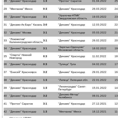
28
"Динамо" Краснодар
1:3
"Протон" Саратов
01.04.2022
25
29
"Минчанка" Минск
0:3
"Динамо" Краснодар
26.03.2022
24
"Уралочка-НТМК"
30
"Динамо" Краснодар
3:1
19.03.2022
23
Свердловская область
31
"Динамо-Ак Барс" Казань
3:0
"Динамо" Краснодар
12.03.2022
22
32
"Динамо" Москва
3:1
"Динамо" Краснодар
05.03.2022
21
"Локомотив"
33
3:1
"Динамо" Краснодар
26.02.2022
20
Калининградская область
"Заречье-Одинцово"
34
"Динамо" Краснодар
3:1
18.02.2022
19
Московская область
"Спарта" Нижний
35
0:3
"Динамо" Краснодар
11.02.2022
18
Новгород
36
"Динамо" Краснодар
0:3
"Тулица" Тула
04.02.2022
17
37
"Енисей" Красноярск
3:2
"Динамо" Краснодар
29.01.2022
16
38
"Динамо" Краснодар
1:3
"Липецк" Липецкая обл.
22.01.2022
15
"Ленинградка" Санкт-
39
"Динамо" Краснодар
1:3
15.01.2022
14
Петербург
"Динамо-Метар"
40
"Динамо" Краснодар
3:2
08.01.2022
13
Челябинск
41
"Протон" Саратов
3:1
"Динамо" Краснодар
27.12.2021
12
42
"Динамо" Краснодар
1:3
"Минчанка" Минск
18.12.2021
11