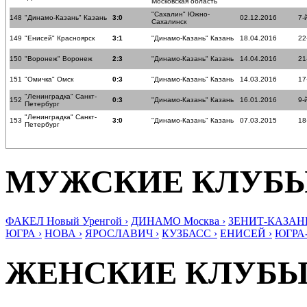
Московская область
"Сахалин" Южно-
148
"Динамо-Казань" Казань
3:0
02.12.2016
7-
Сахалинск
149
"Енисей" Красноярск
3:1
"Динамо-Казань" Казань
18.04.2016
22
150
"Воронеж" Воронеж
2:3
"Динамо-Казань" Казань
14.04.2016
21
151
"Омичка" Омск
0:3
"Динамо-Казань" Казань
14.03.2016
17
"Ленинградка" Санкт-
152
0:3
"Динамо-Казань" Казань
16.01.2016
9-
Петербург
"Ленинградка" Санкт-
153
3:0
"Динамо-Казань" Казань
07.03.2015
18
Петербург
МУЖСКИЕ КЛУБ
ФАКЕЛ Новый Уренгой ›
ДИНАМО Москва ›
ЗЕНИТ-КАЗАНЬ
ЮГРА ›
НОВА ›
ЯРОСЛАВИЧ ›
КУЗБАСС ›
ЕНИСЕЙ ›
ЮГРА
ЖЕНСКИЕ КЛУБ