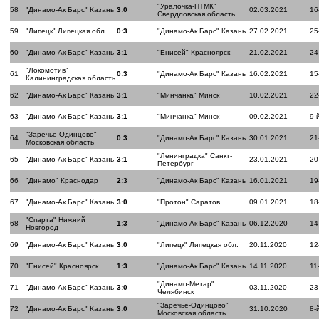
"Уралочка-НТМК"
58
"Динамо-Ак Барс" Казань
3:0
02.03.2021
16
Свердловская область
59
"Липецк" Липецкая обл.
0:3
"Динамо-Ак Барс" Казань
27.02.2021
25
60
"Динамо-Ак Барс" Казань
3:1
"Енисей" Красноярск
21.02.2021
24
"Локомотив"
61
0:3
"Динамо-Ак Барс" Казань
16.02.2021
15
Калининградская область
62
"Динамо-Ак Барс" Казань
3:1
"Минчанка" Минск
10.02.2021
22
63
"Динамо-Ак Барс" Казань
3:1
"Минчанка" Минск
09.02.2021
9-
"Заречье-Одинцово"
64
0:3
"Динамо-Ак Барс" Казань
30.01.2021
21
Московская область
"Ленинградка" Санкт-
65
"Динамо-Ак Барс" Казань
3:1
23.01.2021
20
Петербург
66
"Динамо" Краснодар
2:3
"Динамо-Ак Барс" Казань
16.01.2021
19
67
"Динамо-Ак Барс" Казань
3:0
"Протон" Саратов
09.01.2021
18
"Спарта" Нижний
68
1:3
"Динамо-Ак Барс" Казань
06.12.2020
14
Новгород
69
"Динамо-Ак Барс" Казань
3:0
"Липецк" Липецкая обл.
20.11.2020
12
70
"Енисей" Красноярск
1:3
"Динамо-Ак Барс" Казань
14.11.2020
11
"Динамо-Метар"
71
"Динамо-Ак Барс" Казань
3:0
03.11.2020
23
Челябинск
"Заречье-Одинцово"
72
"Динамо-Ак Барс" Казань
3:0
31.10.2020
8-
Московская область