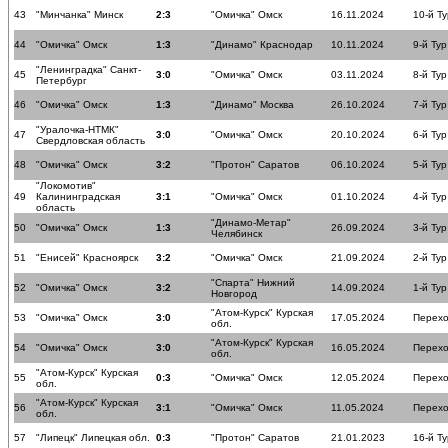
43
"Минчанка" Минск
2:3
"Омичка" Омск
16.11.2024
10-й Ту
44
"Омичка" Омск
1:3
"Динамо" Краснодар
10.11.2024
9-й Тур
"Ленинградка" Санкт-
45
3:0
"Омичка" Омск
03.11.2024
8-й Тур
Петербург
46
"Омичка" Омск
1:3
"Динамо" Москва
26.10.2024
7-й Тур
"Уралочка-НТМК"
47
3:0
"Омичка" Омск
20.10.2024
6-й Тур
Свердловская область
48
"Омичка" Омск
3:2
"Протон" Саратов
06.10.2024
5-й Тур
"Локомотив"
49
Калининградская
3:1
"Омичка" Омск
01.10.2024
4-й Тур
область
"Динамо-Метар"
50
"Омичка" Омск
1:3
26.09.2024
3-й Тур
Челябинск
51
"Енисей" Красноярск
3:2
"Омичка" Омск
21.09.2024
2-й Тур
"Спарта" Нижний
52
"Омичка" Омск
3:2
14.09.2024
1-й Тур
Новгород
"Атом-Курск" Курская
53
"Омичка" Омск
3:0
17.05.2024
Перехо
обл.
"Атом-Курск" Курская
54
"Омичка" Омск
3:0
16.05.2024
Перехо
обл.
"Атом-Курск" Курская
55
0:3
"Омичка" Омск
12.05.2024
Перехо
обл.
"Атом-Курск" Курская
56
3:1
"Омичка" Омск
11.05.2024
Перехо
обл.
57
"Липецк" Липецкая обл.
0:3
"Протон" Саратов
21.01.2023
16-й Ту