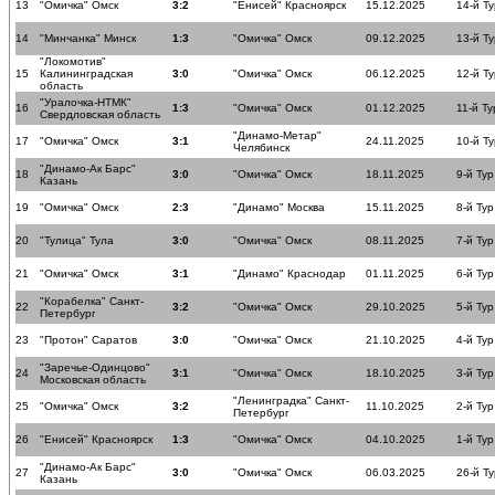
13
"Омичка" Омск
3:2
"Енисей" Красноярск
15.12.2025
14-й Ту
14
"Минчанка" Минск
1:3
"Омичка" Омск
09.12.2025
13-й Ту
"Локомотив"
15
Калининградская
3:0
"Омичка" Омск
06.12.2025
12-й Ту
область
"Уралочка-НТМК"
16
1:3
"Омичка" Омск
01.12.2025
11-й Ту
Свердловская область
"Динамо-Метар"
17
"Омичка" Омск
3:1
24.11.2025
10-й Ту
Челябинск
"Динамо-Ак Барс"
18
3:0
"Омичка" Омск
18.11.2025
9-й Тур
Казань
19
"Омичка" Омск
2:3
"Динамо" Москва
15.11.2025
8-й Тур
20
"Тулица" Тула
3:0
"Омичка" Омск
08.11.2025
7-й Тур
21
"Омичка" Омск
3:1
"Динамо" Краснодар
01.11.2025
6-й Тур
"Корабелка" Санкт-
22
3:2
"Омичка" Омск
29.10.2025
5-й Тур
Петербург
23
"Протон" Саратов
3:0
"Омичка" Омск
21.10.2025
4-й Тур
"Заречье-Одинцово"
24
3:1
"Омичка" Омск
18.10.2025
3-й Тур
Московская область
"Ленинградка" Санкт-
25
"Омичка" Омск
3:2
11.10.2025
2-й Тур
Петербург
26
"Енисей" Красноярск
1:3
"Омичка" Омск
04.10.2025
1-й Тур
"Динамо-Ак Барс"
27
3:0
"Омичка" Омск
06.03.2025
26-й Ту
Казань