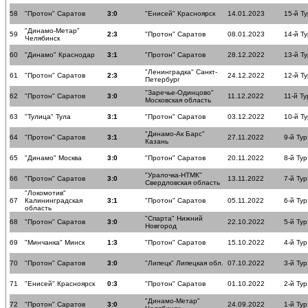
58
"Протон" Саратов
3:0
"Енисей" Красноярск
14.01.2023
15-й Ту
"Динамо-Метар"
59
2:3
"Протон" Саратов
08.01.2023
14-й Ту
Челябинск
60
"Динамо" Краснодар
3:1
"Протон" Саратов
28.12.2022
13-й Ту
"Ленинградка" Санкт-
61
"Протон" Саратов
2:3
24.12.2022
12-й Ту
Петербург
"Заречье-Одинцово"
62
"Протон" Саратов
3:0
11.12.2022
11-й Ту
Московская область
63
"Тулица" Тула
3:1
"Протон" Саратов
03.12.2022
10-й Ту
"Динамо-Ак Барс"
64
"Протон" Саратов
3:1
27.11.2022
9-й Тур
Казань
65
"Динамо" Москва
3:0
"Протон" Саратов
20.11.2022
8-й Тур
"Уралочка-НТМК"
66
"Протон" Саратов
3:0
13.11.2022
7-й Тур
Свердловская область
"Локомотив"
67
Калининградская
3:1
"Протон" Саратов
05.11.2022
6-й Тур
область
"Спарта" Нижний
68
"Протон" Саратов
3:0
22.10.2022
5-й Тур
Новгород
69
"Минчанка" Минск
1:3
"Протон" Саратов
15.10.2022
4-й Тур
70
"Протон" Саратов
3:0
"Липецк" Липецкая обл.
07.10.2022
3-й Тур
71
"Енисей" Красноярск
0:3
"Протон" Саратов
01.10.2022
2-й Тур
"Динамо-Метар"
72
"Протон" Саратов
3:0
24.09.2022
1-й Тур