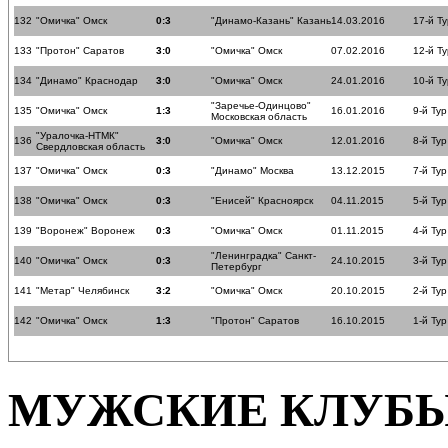
132
"Омичка" Омск
0:3
"Динамо-Казань" Казань
14.03.2016
17-й Ту
133
"Протон" Саратов
3:0
"Омичка" Омск
07.02.2016
12-й Ту
134
"Динамо" Краснодар
3:0
"Омичка" Омск
24.01.2016
10-й Ту
"Заречье-Одинцово"
135
"Омичка" Омск
1:3
16.01.2016
9-й Тур
Московская область
"Уралочка-НТМК"
136
3:0
"Омичка" Омск
12.01.2016
8-й Тур
Свердловская область
137
"Омичка" Омск
0:3
"Динамо" Москва
13.12.2015
7-й Тур
138
"Омичка" Омск
0:3
"Енисей" Красноярск
04.11.2015
5-й Тур
139
"Воронеж" Воронеж
0:3
"Омичка" Омск
01.11.2015
4-й Тур
"Ленинградка" Санкт-
140
"Омичка" Омск
0:3
24.10.2015
3-й Тур
Петербург
141
"Метар" Челябинск
3:2
"Омичка" Омск
20.10.2015
2-й Тур
142
"Омичка" Омск
1:3
"Протон" Саратов
16.10.2015
1-й Тур
МУЖСКИЕ КЛУБ