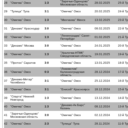
"Заречье-Одинцово"
28
"Омичка" Омск
1:3
28.02.2025
25-й Ту
Московская область
29
"Тулица" Тула
3:1
"Омичка" Омск
20.02.2025
24-й Ту
30
"Омичка" Омск
1:3
"Минчанка" Минск
13.02.2025
23-й Ту
31
"Динамо" Краснодар
3:0
"Омичка" Омск
08.02.2025
22-й Ту
"Ленинградка" Санкт-
32
"Омичка" Омск
1:3
01.02.2025
21-й Ту
Петербург
33
"Динамо" Москва
3:0
"Омичка" Омск
24.01.2025
20-й Ту
"Уралочка-НТМК"
34
"Омичка" Омск
1:3
19.01.2025
19-й Ту
Свердловская область
35
"Протон" Саратов
3:0
"Омичка" Омск
13.01.2025
18-й Ту
"Локомотив"
36
"Омичка" Омск
0:3
Калининградская
28.12.2024
17-й Ту
область
"Динамо-Метар"
37
3:1
"Омичка" Омск
25.12.2024
16-й Ту
Челябинск
38
"Омичка" Омск
3:1
"Енисей" Красноярск
18.12.2024
15-й Ту
"Спарта" Нижний
39
1:3
"Омичка" Омск
13.12.2024
14-й Ту
Новгород
"Динамо-Ак Барс"
40
"Омичка" Омск
1:3
08.12.2024
13-й Ту
Казань
"Заречье-Одинцово"
41
3:0
"Омичка" Омск
02.12.2024
12-й Ту
Московская область
42
"Омичка" Омск
2:3
"Тулица" Тула
28.11.2024
11-й Ту