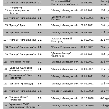
"Уралочка-НТМК"
Квали
102
"Липецк" Липецкая обл.
0:3
13.03.2021
Свердловская область
этап
"Локомотив"
103
Калининградская
3:1
"Липецк" Липецкая обл.
06.03.2021
26-й ту
область
"Динамо-Ак Барс"
104
"Липецк" Липецкая обл.
0:3
27.02.2021
25-й ту
Казань
105
"Тулица" Тула
1:3
"Липецк" Липецкая обл.
21.02.2021
24-й ту
106
"Динамо" Москва
3:0
"Липецк" Липецкая обл.
18.02.2021
15-й ту
"Спарта" Нижний
107
"Липецк" Липецкая обл.
3:1
13.02.2021
23-й ту
Новгород
108
"Липецк" Липецкая обл.
2:3
"Енисей" Красноярск
06.02.2021
22-й ту
"Динамо-Метар"
109
"Липецк" Липецкая обл.
3:0
03.02.2021
21-й ту
Челябинск
110
"Минчанка" Минск
3:2
"Липецк" Липецкая обл.
23.01.2021
20-й ту
"Заречье-Одинцово"
111
3:2
"Липецк" Липецкая обл.
16.01.2021
19-й ту
Московская область
"Ленинградка" Санкт-
112
3:2
"Липецк" Липецкая обл.
12.01.2021
18-й ту
Петербург
113
"Динамо" Краснодар
3:0
"Липецк" Липецкая обл.
04.01.2021
17-й ту
114
"Липецк" Липецкая обл.
3:1
"Протон" Саратов
27.12.2020
16-й ту
"Динамо-Метар"
115
0:3
"Липецк" Липецкая обл.
18.12.2020
8-й тур
Челябинск
"Уралочка-НТМК"
116
3:2
"Липецк" Липецкая обл.
16.12.2020
1-й тур
Свердловская область