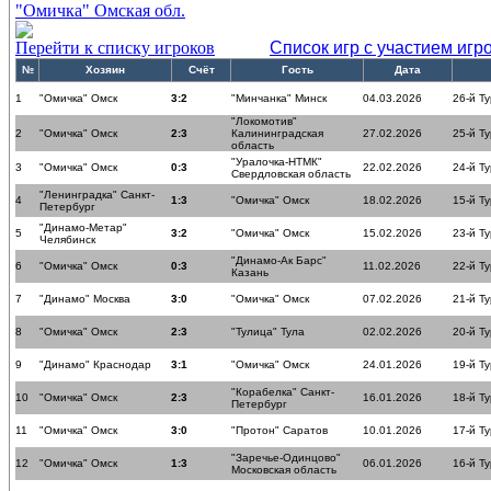
"Омичка" Омская обл.
Перейти к списку игроков
Список игр с участием игр
№
Хозяин
Счёт
Гость
Дата
1
"Омичка" Омск
3:2
"Минчанка" Минск
04.03.2026
26-й Ту
"Локомотив"
2
"Омичка" Омск
2:3
Калининградская
27.02.2026
25-й Ту
область
"Уралочка-НТМК"
3
"Омичка" Омск
0:3
22.02.2026
24-й Ту
Свердловская область
"Ленинградка" Санкт-
4
1:3
"Омичка" Омск
18.02.2026
15-й Ту
Петербург
"Динамо-Метар"
5
3:2
"Омичка" Омск
15.02.2026
23-й Ту
Челябинск
"Динамо-Ак Барс"
6
"Омичка" Омск
0:3
11.02.2026
22-й Ту
Казань
7
"Динамо" Москва
3:0
"Омичка" Омск
07.02.2026
21-й Ту
8
"Омичка" Омск
2:3
"Тулица" Тула
02.02.2026
20-й Ту
9
"Динамо" Краснодар
3:1
"Омичка" Омск
24.01.2026
19-й Ту
"Корабелка" Санкт-
10
"Омичка" Омск
2:3
16.01.2026
18-й Ту
Петербург
11
"Омичка" Омск
3:0
"Протон" Саратов
10.01.2026
17-й Ту
"Заречье-Одинцово"
12
"Омичка" Омск
1:3
06.01.2026
16-й Ту
Московская область