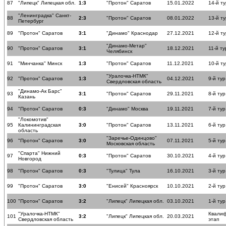
87
"Липецк" Липецкая обл.
1:3
"Протон" Саратов
15.01.2022
14-й ту
"Ленинградка" Санкт-
88
2:3
"Протон" Саратов
08.01.2022
13-й ту
Петербург
89
"Протон" Саратов
3:1
"Динамо" Краснодар
27.12.2021
12-й ту
"Динамо-Метар"
90
"Протон" Саратов
3:1
18.12.2021
11-й ту
Челябинск
91
"Минчанка" Минск
1:3
"Протон" Саратов
11.12.2021
10-й ту
"Уралочка-НТМК"
92
"Протон" Саратов
1:3
04.12.2021
9-й тур
Свердловская область
"Динамо-Ак Барс"
93
3:1
"Протон" Саратов
29.11.2021
8-й тур
Казань
94
"Протон" Саратов
0:3
"Динамо" Москва
19.11.2021
7-й тур
"Локомотив"
95
Калининградская
3:0
"Протон" Саратов
13.11.2021
6-й тур
область
"Заречье-Одинцово"
96
"Протон" Саратов
3:0
07.11.2021
5-й тур
Московская область
"Спарта" Нижний
97
0:3
"Протон" Саратов
30.10.2021
4-й тур
Новгород
98
"Протон" Саратов
0:3
"Тулица" Тула
16.10.2021
3-й тур
99
"Протон" Саратов
3:0
"Енисей" Красноярск
10.10.2021
2-й тур
100
"Протон" Саратов
3:2
"Липецк" Липецкая обл.
03.10.2021
1-й тур
"Уралочка-НТМК"
Квали
101
3:2
"Липецк" Липецкая обл.
20.03.2021
Свердловская область
этап