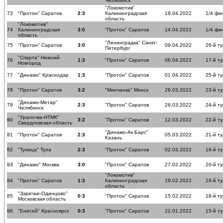
Челябинск
"Локомотив"
73
"Протон" Саратов
2:3
Калининградская
18.04.2022
1/4 фи
область
"Локомотив"
74
Калининградская
3:0
"Протон" Саратов
14.04.2022
1/4 фи
область
"Ленинградка" Санкт-
75
"Протон" Саратов
3:0
09.04.2022
26-й ту
Петербург
"Спарта" Нижний
76
1:3
"Протон" Саратов
06.04.2022
17-й ту
Новгород
77
"Динамо" Краснодар
1:3
"Протон" Саратов
01.04.2022
25-й ту
78
"Протон" Саратов
3:2
"Минчанка" Минск
29.03.2022
23-й ту
"Динамо-Метар"
79
2:3
"Протон" Саратов
26.03.2022
24-й ту
Челябинск
"Уралочка-НТМК"
80
3:2
"Протон" Саратов
12.03.2022
22-й ту
Свердловская область
"Динамо-Ак Барс"
81
"Протон" Саратов
2:3
05.03.2022
21-й ту
Казань
82
"Тулица" Тула
2:3
"Протон" Саратов
02.03.2022
16-й ту
83
"Динамо" Москва
3:0
"Протон" Саратов
27.02.2022
20-й ту
"Локомотив"
84
"Протон" Саратов
1:3
Калининградская
19.02.2022
19-й ту
область
"Заречье-Одинцово"
85
0:3
"Протон" Саратов
15.02.2022
18-й ту
Московская область
86
"Енисей" Красноярск
0:3
"Протон" Саратов
22.01.2022
15-й ту