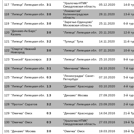
"Уралочка-НТМК"
117
"Липецк" Липецкая обл.
3:1
05.12.2020
14-й ту
Свердловская область
"Локомотив"
118
"Липецк" Липецкая обл.
3:0
Калининградская
28.11.2020
13-й ту
область
"Заречье-Одинцово"
119
"Липецк" Липецкая обл.
3:0
25.11.2020
6-й тур
Московская область
"Динамо-Ак Барс"
120
3:0
"Липецк" Липецкая обл.
20.11.2020
12-й ту
Казань
121
"Липецк" Липецкая обл.
3:2
"Тулица" Тула
14.11.2020
11-й ту
"Спарта" Нижний
122
3:0
"Липецк" Липецкая обл.
07.11.2020
10-й ту
Новгород
123
"Енисей" Красноярск
2:3
"Липецк" Липецкая обл.
25.10.2020
9-й тур
124
"Липецк" Липецкая обл.
3:1
"Минчанка" Минск
18.10.2020
7-й тур
"Ленинградка" Санкт-
125
"Липецк" Липецкая обл.
0:3
07.10.2020
5-й тур
Петербург
126
"Липецк" Липецкая обл.
1:3
"Динамо" Краснодар
03.10.2020
4-й тур
127
"Липецк" Липецкая обл.
1:3
"Динамо" Москва
27.09.2020
3-й тур
128
"Протон" Саратов
3:2
"Липецк" Липецкая обл.
23.09.2020
2-й тур
129
"Омичка" Омск
0:3
"Динамо" Краснодар
14.04.2016
21-й Ту
"Уралочка-НТМК"
130
"Омичка" Омск
0:3
27.03.2016
19-й Ту
Свердловская область
131
"Динамо" Москва
3:0
"Омичка" Омск
19.03.2016
18-й Ту