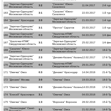
"Заречье-Одинцово"
"Сахалин" Южно-
162
3:2
11.04.2017
2-й ту
Московская область
Сахалинск
"Заречье-Одинцово"
"Сахалин" Южно-
163
3:1
22.03.2017
1-й ту
Московская область
Сахалинск
"Заречье-Одинцово"
164
"Динамо" Краснодар
3:0
21.03.2017
1-й ту
Московская область
"Заречье-Одинцово"
165
3:1
"Протон" Саратов
20.03.2017
1-й ту
Московская область
"Заречье-Одинцово"
"Уралочка-НТМК"
166
0:3
04.03.2017
1/4 фи
Московская область
Свердловская область
"Уралочка-НТМК"
"Заречье-Одинцово"
167
3:1
25.02.2017
1/4 фи
Свердловская область
Московская область
"Сахалин" Южно-
"Заречье-Одинцово"
168
3:2
18.02.2017
18-й Ту
Сахалинск
Московская область
"Заречье-Одинцово"
169
2:3
"Динамо-Казань" Казань
12.02.2017
17-й Ту
Московская область
"Заречье-Одинцово"
"Уралочка-НТМК"
170
0:3
29.01.2017
15-й Ту
Московская область
Свердловская область
171
"Омичка" Омск
0:3
"Динамо" Краснодар
14.04.2016
21-й Ту
172
"Динамо" Москва
3:0
"Омичка" Омск
19.03.2016
18-й Ту
173
"Омичка" Омск
0:3
"Динамо-Казань" Казань
14.03.2016
17-й Ту
174
"Енисей" Красноярск
3:1
"Омичка" Омск
04.03.2016
16-й Ту
175
"Омичка" Омск
1:3
"Воронеж" Воронеж
28.02.2016
15-й Ту
"Ленинградка" Санкт-
176
3:1
"Омичка" Омск
21.02.2016
14-й Ту
Петербург