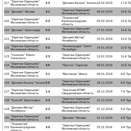
"Заречье-Одинцово"
117
2:3
"Динамо-Казань" Казань
16.02.2019
17-й Ту
Московская область
"Заречье-Одинцово"
118
"Динамо" Москва
3:1
09.02.2019
16-й Ту
Московская область
"Локомотив"
"Заречье-Одинцово"
119
0:3
Калининградская
03.02.2019
15-й Ту
Московская область
область
"Заречье-Одинцово"
120
"Динамо" Краснодар
0:3
27.01.2019
14-й Ту
Московская область
"Заречье-Одинцово"
"Динамо-Метар"
121
3:1
20.01.2019
13-й Ту
Московская область
Челябинск
"Заречье-Одинцово"
"Ленинградка" Санкт-
122
0:3
16.01.2019
12-й Ту
Московская область
Петербург
"Сахалин" Южно-
"Заречье-Одинцово"
123
2:3
13.01.2019
11-й Ту
Сахалинск
Московская область
"Заречье-Одинцово"
124
3:0
"Протон" Саратов
09.01.2019
10-й Ту
Московская область
"Заречье-Одинцово"
125
3:1
"Минчанка" Минск
06.01.2019
9-й Тур
Московская область
"Заречье-Одинцово"
126
"Динамо-Казань" Казань
3:0
29.12.2018
8-й Тур
Московская область
"Заречье-Одинцово"
"Уралочка-НТМК"
127
1:3
26.12.2018
7-й Тур
Московская область
Свердловская область
"Заречье-Одинцово"
128
"Енисей" Красноярск
2:3
22.12.2018
6-й Тур
Московская область
"Динамо-Метар"
"Заречье-Одинцово"
129
0:3
07.12.2018
5-й Тур
Челябинск
Московская область
"Заречье-Одинцово"
130
0:3
"Динамо" Москва
01.12.2018
4-й Тур
Московская область
"Локомотив"
"Заречье-Одинцово"
131
Калининградская
3:0
25.11.2018
3-й Тур
Московская область
область