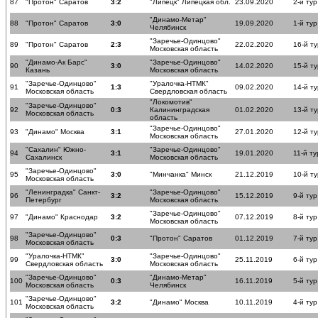
87
"Протон" Саратов
3:2
"Липецк" Липецкая обл.
23.09.2020
2-й тур
"Динамо-Метар"
88
"Протон" Саратов
3:0
19.09.2020
1-й тур
Челябинск
"Заречье-Одинцово"
89
"Протон" Саратов
2:3
22.02.2020
16-й ту
Московская область
"Динамо-Ак Барс"
"Заречье-Одинцово"
90
3:0
14.02.2020
15-й ту
Казань
Московская область
"Заречье-Одинцово"
"Уралочка-НТМК"
91
1:3
09.02.2020
14-й ту
Московская область
Свердловская область
"Локомотив"
"Заречье-Одинцово"
92
0:3
Калининградская
01.02.2020
13-й ту
Московская область
область
"Заречье-Одинцово"
93
"Динамо" Москва
3:1
27.01.2020
12-й ту
Московская область
"Сахалин" Южно-
"Заречье-Одинцово"
94
3:1
19.01.2020
11-й ту
Сахалинск
Московская область
"Заречье-Одинцово"
95
3:0
"Минчанка" Минск
21.12.2019
10-й ту
Московская область
"Ленинградка" Санкт-
"Заречье-Одинцово"
96
3:2
15.12.2019
9-й тур
Петербург
Московская область
"Заречье-Одинцово"
97
"Динамо" Краснодар
3:2
07.12.2019
8-й тур
Московская область
"Заречье-Одинцово"
98
0:3
"Протон" Саратов
01.12.2019
7-й тур
Московская область
"Уралочка-НТМК"
"Заречье-Одинцово"
99
3:0
25.11.2019
6-й тур
Свердловская область
Московская область
"Заречье-Одинцово"
"Динамо-Метар"
100
0:3
16.11.2019
5-й тур
Московская область
Челябинск
"Заречье-Одинцово"
101
3:2
"Динамо" Москва
10.11.2019
4-й тур
Московская область