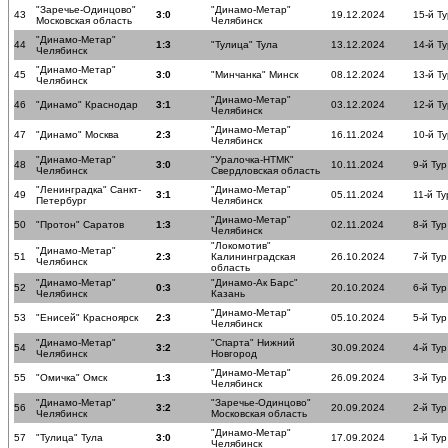
"Заречье-Одинцово"
"Динамо-Метар"
43
3:0
19.12.2024
15-й Ту
Московская область
Челябинск
"Динамо-Метар"
44
1:3
"Тулица" Тула
13.12.2024
14-й Ту
Челябинск
"Динамо-Метар"
45
3:0
"Минчанка" Минск
08.12.2024
13-й Ту
Челябинск
"Динамо-Метар"
46
"Динамо" Краснодар
3:1
03.12.2024
12-й Ту
Челябинск
"Динамо-Метар"
47
"Динамо" Москва
2:3
16.11.2024
10-й Ту
Челябинск
"Динамо-Метар"
"Уралочка-НТМК"
48
3:0
10.11.2024
9-й Тур
Челябинск
Свердловская область
"Ленинградка" Санкт-
"Динамо-Метар"
49
3:1
05.11.2024
11-й Ту
Петербург
Челябинск
"Динамо-Метар"
50
"Протон" Саратов
1:3
02.11.2024
8-й Тур
Челябинск
"Локомотив"
"Динамо-Метар"
51
2:3
Калининградская
26.10.2024
7-й Тур
Челябинск
область
"Динамо-Метар"
"Динамо-Ак Барс"
52
0:3
20.10.2024
6-й Тур
Челябинск
Казань
"Динамо-Метар"
53
"Енисей" Красноярск
2:3
05.10.2024
5-й Тур
Челябинск
"Динамо-Метар"
"Спарта" Нижний
54
3:2
30.09.2024
4-й Тур
Челябинск
Новгород
"Динамо-Метар"
55
"Омичка" Омск
1:3
26.09.2024
3-й Тур
Челябинск
"Динамо-Метар"
"Заречье-Одинцово"
56
3:2
20.09.2024
2-й Тур
Челябинск
Московская область
"Динамо-Метар"
57
"Тулица" Тула
3:0
17.09.2024
1-й Тур
Челябинск