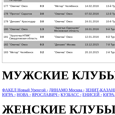
177
"Омичка" Омск
0:3
"Метар" Челябинск
14.02.2016
13-й Ту
178
"Протон" Саратов
3:0
"Омичка" Омск
07.02.2016
12-й Ту
179
"Динамо" Краснодар
3:0
"Омичка" Омск
24.01.2016
10-й Ту
"Заречье-Одинцово"
180
"Омичка" Омск
1:3
16.01.2016
9-й Тур
Московская область
"Уралочка-НТМК"
181
3:0
"Омичка" Омск
12.01.2016
8-й Тур
Свердловская область
182
"Омичка" Омск
0:3
"Динамо" Москва
13.12.2015
7-й Тур
183
"Метар" Челябинск
3:2
"Омичка" Омск
20.10.2015
2-й Тур
МУЖСКИЕ КЛУБ
ФАКЕЛ Новый Уренгой ›
ДИНАМО Москва ›
ЗЕНИТ-КАЗАНЬ
ЮГРА ›
НОВА ›
ЯРОСЛАВИЧ ›
КУЗБАСС ›
ЕНИСЕЙ ›
ЮГРА
ЖЕНСКИЕ КЛУБ