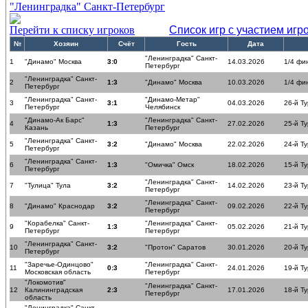
"Ленинградка" Санкт-Петербург
Перейти к списку игроков
Список игр с участием игр
№
Хозяин
Счёт
Гость
Дата
"Ленинградка" Санкт-
1
"Динамо" Москва
3:0
14.03.2026
1/4 фи
Петербург
"Ленинградка" Санкт-
2
1:3
"Динамо" Москва
10.03.2026
1/4 фи
Петербург
"Ленинградка" Санкт-
"Динамо-Метар"
3
3:1
04.03.2026
26-й Ту
Петербург
Челябинск
"Динамо-Ак Барс"
"Ленинградка" Санкт-
4
1:3
27.02.2026
25-й Ту
Казань
Петербург
"Ленинградка" Санкт-
5
3:2
"Динамо" Москва
22.02.2026
24-й Ту
Петербург
"Ленинградка" Санкт-
6
1:3
"Омичка" Омск
18.02.2026
15-й Ту
Петербург
"Ленинградка" Санкт-
7
"Тулица" Тула
3:2
14.02.2026
23-й Ту
Петербург
"Ленинградка" Санкт-
8
"Динамо" Краснодар
3:2
09.02.2026
22-й Ту
Петербург
"Корабелка" Санкт-
"Ленинградка" Санкт-
9
1:3
05.02.2026
21-й Ту
Петербург
Петербург
"Ленинградка" Санкт-
10
3:2
"Протон" Саратов
30.01.2026
20-й Ту
Петербург
"Заречье-Одинцово"
"Ленинградка" Санкт-
11
0:3
24.01.2026
19-й Ту
Московская область
Петербург
"Локомотив"
"Ленинградка" Санкт-
12
Калининградская
2:3
17.01.2026
18-й Ту
Петербург
область
"Ленинградка" Санкт-