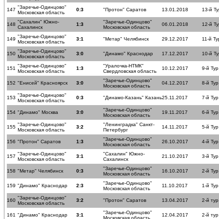
"Заречье-Одинцово"
147
0:3
"Протон" Саратов
13.01.2018
13-й Ту
Московская область
"Сахалин" Южно-
"Заречье-Одинцово"
148
1:3
06.01.2018
12-й Ту
Сахалинск
Московская область
"Заречье-Одинцово"
149
3:1
"Метар" Челябинск
29.12.2017
11-й Ту
Московская область
"Заречье-Одинцово"
150
3:0
"Динамо" Краснодар
17.12.2017
10-й Ту
Московская область
"Заречье-Одинцово"
"Уралочка-НТМК"
151
1:3
10.12.2017
9-й Тур
Московская область
Свердловская область
"Заречье-Одинцово"
152
"Енисей" Красноярск
3:0
04.12.2017
8-й Тур
Московская область
"Заречье-Одинцово"
153
0:3
"Динамо-Казань" Казань
25.11.2017
7-й Тур
Московская область
"Заречье-Одинцово"
154
"Динамо" Москва
3:0
19.11.2017
6-й Тур
Московская область
"Заречье-Одинцово"
"Ленинградка" Санкт-
155
3:2
14.11.2017
5-й Тур
Московская область
Петербург
"Заречье-Одинцово"
156
"Протон" Саратов
1:3
26.10.2017
4-й Тур
Московская область
"Заречье-Одинцово"
"Сахалин" Южно-
157
3:1
21.10.2017
3-й Тур
Московская область
Сахалинск
"Заречье-Одинцово"
158
"Метар" Челябинск
0:3
16.10.2017
2-й Тур
Московская область
"Заречье-Одинцово"
159
"Динамо" Краснодар
2:3
11.10.2017
1-й Тур
Московская область
"Заречье-Одинцово"
160
3:2
"Протон" Саратов
13.04.2017
2-й ту
Московская область
"Заречье-Одинцово"
161
"Динамо" Краснодар
3:1
12.04.2017
2-й ту
Московская область