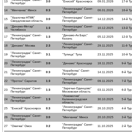
13
3:0
"Енисей" Красноярск
09.01.2026
17-й Ту
Петербург
"Ленинградка" Санкт-
14
"Минчанка" Минск
0:3
06.01.2026
16-й Ту
Петербург
"Уралочка-НТМК"
"Ленинградка" Санкт-
15
3:0
14.12.2025
14-й Ту
Свердловская область
Петербург
"Динамо-Метар"
"Ленинградка" Санкт-
16
1:3
10.12.2025
13-й Ту
Челябинск
Петербург
"Ленинградка" Санкт-
"Динамо-Ак Барс"
17
1:3
05.12.2025
12-й Ту
Петербург
Казань
"Ленинградка" Санкт-
18
"Динамо" Москва
2:3
29.11.2025
11-й Ту
Петербург
"Ленинградка" Санкт-
19
3:1
"Тулица" Тула
23.11.2025
10-й Ту
Петербург
"Ленинградка" Санкт-
20
3:0
"Динамо" Краснодар
18.11.2025
9-й Тур
Петербург
"Ленинградка" Санкт-
"Корабелка" Санкт-
21
0:3
14.11.2025
8-й Тур
Петербург
Петербург
"Ленинградка" Санкт-
22
"Протон" Саратов
1:3
09.11.2025
7-й Тур
Петербург
"Ленинградка" Санкт-
"Заречье-Одинцово"
23
1:3
03.11.2025
6-й Тур
Петербург
Московская область
"Локомотив"
"Ленинградка" Санкт-
24
1:3
Калининградская
30.10.2025
5-й Тур
Петербург
область
"Ленинградка" Санкт-
25
"Енисей" Красноярск
0:3
26.10.2025
4-й Тур
Петербург
"Ленинградка" Санкт-
26
3:0
"Минчанка" Минск
20.10.2025
3-й Тур
Петербург
"Ленинградка" Санкт-
27
"Омичка" Омск
3:2
11.10.2025
2-й Тур
Петербург