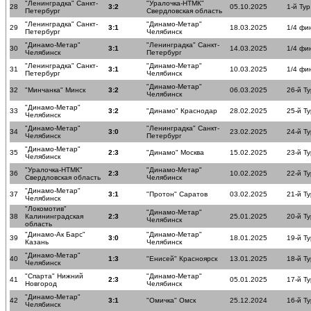
"Ленинградка" Санкт-
"Уралочка-НТМК"
28
3:2
05.10.2025
1-й Тур
Петербург
Свердловская область
"Ленинградка" Санкт-
"Динамо-Метар"
29
3:1
18.03.2025
1/4 фи
Петербург
Челябинск
"Динамо-Метар"
"Ленинградка" Санкт-
30
3:1
14.03.2025
1/4 фи
Челябинск
Петербург
"Ленинградка" Санкт-
"Динамо-Метар"
31
3:1
10.03.2025
1/4 фи
Петербург
Челябинск
"Динамо-Метар"
32
"Минчанка" Минск
3:2
06.03.2025
26-й Ту
Челябинск
"Динамо-Метар"
33
3:2
"Динамо" Краснодар
28.02.2025
25-й Ту
Челябинск
"Динамо-Метар"
"Ленинградка" Санкт-
34
3:0
23.02.2025
24-й Ту
Челябинск
Петербург
"Динамо-Метар"
35
2:3
"Динамо" Москва
15.02.2025
23-й Ту
Челябинск
"Уралочка-НТМК"
"Динамо-Метар"
36
2:3
10.02.2025
22-й Ту
Свердловская область
Челябинск
"Динамо-Метар"
37
3:1
"Протон" Саратов
03.02.2025
21-й Ту
Челябинск
"Локомотив"
"Динамо-Метар"
38
Калининградская
2:3
25.01.2025
20-й Ту
Челябинск
область
"Динамо-Ак Барс"
"Динамо-Метар"
39
3:0
18.01.2025
19-й Ту
Казань
Челябинск
"Динамо-Метар"
40
1:3
"Енисей" Красноярск
13.01.2025
18-й Ту
Челябинск
"Спарта" Нижний
"Динамо-Метар"
41
2:3
05.01.2025
17-й Ту
Новгород
Челябинск
"Динамо-Метар"
42
3:1
"Омичка" Омск
25.12.2024
16-й Ту
Челябинск