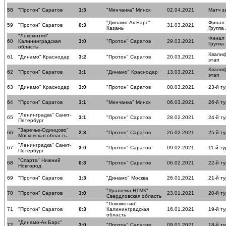
58
"Протон" Саратов
1:3
"Минчанка" Минск
02.04.2021
Матч з
"Динамо-Ак Барс"
Финал
59
"Протон" Саратов
0:3
31.03.2021
Казань
Группа
"Локомотив"
Финал
60
Калининградская
3:0
"Протон" Саратов
29.03.2021
Группа
область
Квали
61
"Динамо" Краснодар
3:2
"Протон" Саратов
20.03.2021
этап
Квали
62
"Протон" Саратов
3:1
"Динамо" Краснодар
13.03.2021
этап
63
"Динамо" Краснодар
3:0
"Протон" Саратов
08.03.2021
23-й ту
64
"Протон" Саратов
3:1
"Минчанка" Минск
06.03.2021
26-й ту
"Ленинградка" Санкт-
65
3:1
"Протон" Саратов
28.02.2021
24-й ту
Петербург
"Заречье-Одинцово"
66
2:3
"Протон" Саратов
26.02.2021
25-й ту
Московская область
"Ленинградка" Санкт-
67
3:0
"Протон" Саратов
09.02.2021
11-й ту
Петербург
"Спарта" Нижний
68
0:3
"Протон" Саратов
06.02.2021
22-й ту
Новгород
69
"Протон" Саратов
1:3
"Динамо" Москва
26.01.2021
21-й ту
"Уралочка-НТМК"
70
"Протон" Саратов
3:0
23.01.2021
20-й ту
Свердловская область
"Локомотив"
71
"Протон" Саратов
0:3
Калининградская
16.01.2021
19-й ту
область
"Динамо-Ак Барс"
72
3:0
"Протон" Саратов
09.01.2021
18-й ту