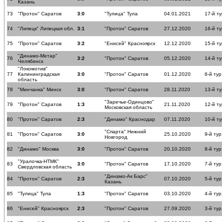
Казань
73
"Протон" Саратов
3:0
"Тулица" Тула
04.01.2021
17-й ту
74
"Липецк" Липецкая обл.
3:1
"Протон" Саратов
27.12.2020
16-й ту
75
"Протон" Саратов
3:2
"Енисей" Красноярск
12.12.2020
15-й ту
"Динамо-Метар"
76
3:2
"Протон" Саратов
05.12.2020
14-й ту
Челябинск
"Локомотив"
77
Калининградская
3:0
"Протон" Саратов
01.12.2020
6-й тур
область
78
"Минчанка" Минск
3:0
"Протон" Саратов
28.11.2020
13-й ту
"Заречье-Одинцово"
79
"Протон" Саратов
1:3
21.11.2020
12-й ту
Московская область
80
"Протон" Саратов
2:3
"Динамо" Краснодар
07.11.2020
10-й ту
"Спарта" Нижний
81
"Протон" Саратов
3:0
25.10.2020
9-й тур
Новгород
82
"Динамо" Москва
3:0
"Протон" Саратов
20.10.2020
8-й тур
"Уралочка-НТМК"
83
3:0
"Протон" Саратов
17.10.2020
7-й тур
Свердловская область
"Динамо-Ак Барс"
84
"Протон" Саратов
2:3
07.10.2020
5-й тур
Казань
85
"Тулица" Тула
1:3
"Протон" Саратов
03.10.2020
4-й тур
86
"Енисей" Красноярск
2:3
"Протон" Саратов
27.09.2020
3-й тур