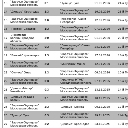
"Заречье-Одинцово"
13
3:1
"Тулица" Тула
21.02.2026
24-й Ту
Московская область
"Заречье-Одинцово"
14
"Динамо" Краснодар
1:3
16.02.2026
23-й Ту
Московская область
"Заречье-Одинцово"
"Корабелка" Санкт-
15
3:0
12.02.2026
22-й Ту
Московская область
Петербург
"Заречье-Одинцово"
16
"Протон" Саратов
1:3
07.02.2026
21-й Ту
Московская область
"Локомотив"
"Заречье-Одинцово"
17
Калининградская
3:0
01.02.2026
20-й Ту
Московская область
область
"Заречье-Одинцово"
"Ленинградка" Санкт-
18
0:3
24.01.2026
19-й Ту
Московская область
Петербург
"Заречье-Одинцово"
19
"Енисей" Красноярск
1:3
17.01.2026
18-й Ту
Московская область
"Заречье-Одинцово"
20
2:3
"Минчанка" Минск
12.01.2026
17-й Ту
Московская область
"Заречье-Одинцово"
21
"Омичка" Омск
1:3
06.01.2026
16-й Ту
Московская область
"Заречье-Одинцово"
"Уралочка-НТМК"
22
0:3
27.12.2025
15-й Ту
Московская область
Свердловская область
"Динамо-Метар"
"Заречье-Одинцово"
23
0:3
13.12.2025
14-й Ту
Челябинск
Московская область
"Динамо-Ак Барс"
"Заречье-Одинцово"
24
3:1
10.12.2025
13-й Ту
Казань
Московская область
"Заречье-Одинцово"
25
2:3
"Динамо" Москва
06.12.2025
12-й Ту
Московская область
"Заречье-Одинцово"
26
"Тулица" Тула
0:3
29.11.2025
11-й Ту
Московская область
"Заречье-Одинцово"
27
3:2
"Динамо" Краснодар
23.11.2025
10-й Ту
Московская область