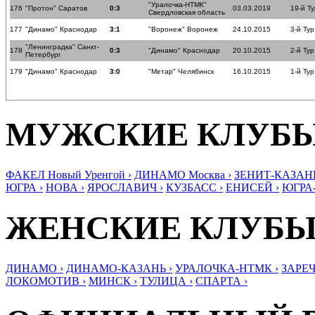
"Уралочка-НТМК"
176
"Протон" Саратов
0:3
03.03.2019
19-й Ту
Свердловская область
177
"Динамо" Краснодар
3:1
"Воронеж" Воронеж
24.10.2015
3-й Тур
"Ленинградка" Санкт-
178
0:3
"Динамо" Краснодар
20.10.2015
2-й Тур
Петербург
179
"Динамо" Краснодар
3:0
"Метар" Челябинск
16.10.2015
1-й Тур
МУЖСКИЕ КЛУБ
ФАКЕЛ Новый Уренгой ›
ДИНАМО Москва ›
ЗЕНИТ-КАЗАНЬ
ЮГРА ›
НОВА ›
ЯРОСЛАВИЧ ›
КУЗБАСС ›
ЕНИСЕЙ ›
ЮГРА
ЖЕНСКИЕ КЛУБ
ДИНАМО ›
ДИНАМО-КАЗАНЬ ›
УРАЛОЧКА-НТМК ›
ЗАРЕЧ
ЛОКОМОТИВ ›
МИНСК ›
ТУЛИЦА ›
СПАРТА ›