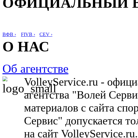
ОФИЦИАЛЬНЫЙ 
ВФВ ›
FIVB ›
CEV ›
О НАС
Об агентстве
VolleyService.ru - офи
агентства "Волей Серв
материалов с сайта спо
Сервис" допускается то
на сайт VolleyService.r