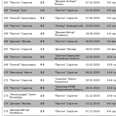
"Динамо-Ак Барс"
161
"Протон" Саратов
2:3
07.10.2020
5-й тур
Казань
162
"Тулица" Тула
1:3
"Протон" Саратов
03.10.2020
4-й тур
163
"Енисей" Красноярск
2:3
"Протон" Саратов
27.09.2020
3-й тур
164
"Протон" Саратов
3:2
"Липецк" Липецкая обл.
23.09.2020
2-й тур
"Динамо-Метар"
165
"Протон" Саратов
3:0
19.09.2020
1-й тур
Челябинск
166
"Динамо" Москва
2:3
"Протон" Саратов
08.03.2020
1/4 фи
167
"Протон" Саратов
1:3
"Динамо" Москва
28.02.2020
1/4 фи
"Заречье-Одинцово"
168
"Протон" Саратов
2:3
22.02.2020
16-й ту
Московская область
169
"Енисей" Красноярск
0:3
"Протон" Саратов
15.02.2020
15-й ту
170
"Минчанка" Минск
3:2
"Протон" Саратов
09.02.2020
14-й ту
"Сахалин" Южно-
171
"Протон" Саратов
3:1
02.02.2020
13-й ту
Сахалинск
"Уралочка-НТМК"
172
"Протон" Саратов
0:3
26.01.2020
12-й ту
Свердловская область
"Ленинградка" Санкт-
173
2:3
"Протон" Саратов
21.12.2019
10-й ту
Петербург
174
"Динамо" Москва
3:0
"Протон" Саратов
13.12.2019
9-й тур
"Динамо-Метар"
175
2:3
"Протон" Саратов
07.12.2019
8-й тур
Челябинск