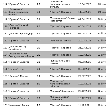
"Локомотив"
117
"Протон" Саратов
2:3
Калининградская
18.04.2022
1/4 фи
область
"Локомотив"
118
Калининградская
3:0
"Протон" Саратов
14.04.2022
1/4 фи
область
"Ленинградка" Санкт-
119
"Протон" Саратов
3:0
09.04.2022
26-й ту
Петербург
"Спарта" Нижний
120
1:3
"Протон" Саратов
06.04.2022
17-й ту
Новгород
121
"Динамо" Краснодар
1:3
"Протон" Саратов
01.04.2022
25-й ту
122
"Протон" Саратов
3:2
"Минчанка" Минск
29.03.2022
23-й ту
"Динамо-Метар"
123
2:3
"Протон" Саратов
26.03.2022
24-й ту
Челябинск
"Уралочка-НТМК"
124
3:2
"Протон" Саратов
12.03.2022
22-й ту
Свердловская область
"Динамо-Ак Барс"
125
"Протон" Саратов
2:3
05.03.2022
21-й ту
Казань
126
"Тулица" Тула
2:3
"Протон" Саратов
02.03.2022
16-й ту
127
"Динамо" Москва
3:0
"Протон" Саратов
27.02.2022
20-й ту
"Локомотив"
128
"Протон" Саратов
1:3
Калининградская
19.02.2022
19-й ту
область
129
"Протон" Саратов
3:1
"Динамо" Краснодар
27.12.2021
12-й ту
"Динамо-Метар"
130
"Протон" Саратов
3:1
18.12.2021
11-й ту
Челябинск
131
"Минчанка" Минск
1:3
"Протон" Саратов
11.12.2021
10-й ту