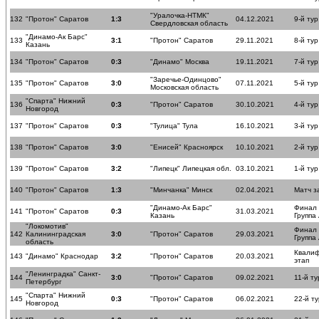
"Уралочка-НТМК"
132
"Протон" Саратов
1:3
04.12.2021
9-й тур
Свердловская область
"Динамо-Ак Барс"
133
3:1
"Протон" Саратов
29.11.2021
8-й тур
Казань
134
"Протон" Саратов
0:3
"Динамо" Москва
19.11.2021
7-й тур
"Заречье-Одинцово"
135
"Протон" Саратов
3:0
07.11.2021
5-й тур
Московская область
"Спарта" Нижний
136
0:3
"Протон" Саратов
30.10.2021
4-й тур
Новгород
137
"Протон" Саратов
0:3
"Тулица" Тула
16.10.2021
3-й тур
138
"Протон" Саратов
3:0
"Енисей" Красноярск
10.10.2021
2-й тур
139
"Протон" Саратов
3:2
"Липецк" Липецкая обл.
03.10.2021
1-й тур
140
"Протон" Саратов
1:3
"Минчанка" Минск
02.04.2021
Матч з
"Динамо-Ак Барс"
Финал
141
"Протон" Саратов
0:3
31.03.2021
Казань
Группа
"Локомотив"
Финал
142
Калининградская
3:0
"Протон" Саратов
29.03.2021
Группа
область
Квали
143
"Динамо" Краснодар
3:2
"Протон" Саратов
20.03.2021
этап
"Ленинградка" Санкт-
144
3:0
"Протон" Саратов
09.02.2021
11-й ту
Петербург
"Спарта" Нижний
145
0:3
"Протон" Саратов
06.02.2021
22-й ту
Новгород