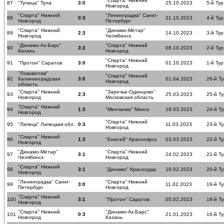
"Спарта" Нижний
87
"Тулица" Тула
3:0
25.10.2023
5-й Тур
Новгород
"Спарта" Нижний
"Ленинградка" Санкт-
88
0:3
21.10.2023
4-й Тур
Новгород
Петербург
"Спарта" Нижний
"Динамо-Метар"
89
2:3
14.10.2023
3-й Тур
Новгород
Челябинск
"Динамо-Ак Барс"
"Спарта" Нижний
90
3:2
08.10.2023
2-й Тур
Казань
Новгород
"Спарта" Нижний
91
"Протон" Саратов
3:0
01.10.2023
1-й Тур
Новгород
"Локомотив"
"Спарта" Нижний
92
Калининградская
3:0
01.04.2023
26-й Ту
Новгород
область
"Спарта" Нижний
"Заречье-Одинцово"
93
2:3
25.03.2023
25-й Ту
Новгород
Московская область
"Спарта" Нижний
94
1:3
"Минчанка" Минск
18.03.2023
24-й Ту
Новгород
"Спарта" Нижний
95
"Липецк" Липецкая обл.
0:3
11.03.2023
23-й Ту
Новгород
"Спарта" Нижний
96
1:3
"Енисей" Красноярск
03.03.2023
22-й Ту
Новгород
"Динамо-Метар"
"Спарта" Нижний
97
3:1
24.02.2023
21-й Ту
Челябинск
Новгород
"Спарта" Нижний
98
3:1
"Динамо" Краснодар
18.02.2023
20-й Ту
Новгород
"Ленинградка" Санкт-
"Спарта" Нижний
99
3:0
11.02.2023
19-й Ту
Петербург
Новгород
"Спарта" Нижний
100
3:1
"Протон" Саратов
05.02.2023
18-й Ту
Новгород
"Спарта" Нижний
"Динамо-Ак Барс"
101
0:3
21.01.2023
16-й Ту
Новгород
Казань