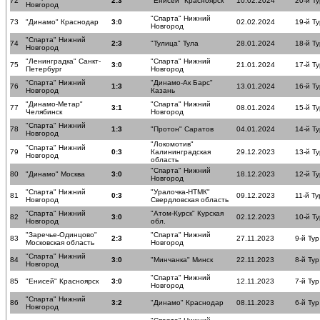
72
2:3
"Енисей" Красноярск
10.02.2024
20-й Ту
Новгород
"Спарта" Нижний
73
"Динамо" Краснодар
3:0
02.02.2024
19-й Ту
Новгород
"Спарта" Нижний
74
2:3
"Тулица" Тула
28.01.2024
18-й Ту
Новгород
"Ленинградка" Санкт-
"Спарта" Нижний
75
3:0
21.01.2024
17-й Ту
Петербург
Новгород
"Спарта" Нижний
"Динамо-Ак Барс"
76
1:3
13.01.2024
16-й Ту
Новгород
Казань
"Динамо-Метар"
"Спарта" Нижний
77
3:1
08.01.2024
15-й Ту
Челябинск
Новгород
"Спарта" Нижний
78
1:3
"Протон" Саратов
04.01.2024
14-й Ту
Новгород
"Локомотив"
"Спарта" Нижний
79
0:3
Калининградская
29.12.2023
13-й Ту
Новгород
область
"Спарта" Нижний
80
"Динамо" Москва
3:0
18.12.2023
12-й Ту
Новгород
"Спарта" Нижний
"Уралочка-НТМК"
81
0:3
09.12.2023
11-й Ту
Новгород
Свердловская область
"Спарта" Нижний
"Атом-Курск" Курская
82
3:0
02.12.2023
10-й Ту
Новгород
обл.
"Заречье-Одинцово"
"Спарта" Нижний
83
2:3
27.11.2023
9-й Тур
Московская область
Новгород
"Спарта" Нижний
84
3:0
"Минчанка" Минск
22.11.2023
8-й Тур
Новгород
"Спарта" Нижний
85
"Енисей" Красноярск
3:0
12.11.2023
7-й Тур
Новгород
"Спарта" Нижний
86
3:2
"Динамо" Краснодар
08.11.2023
6-й Тур
Новгород