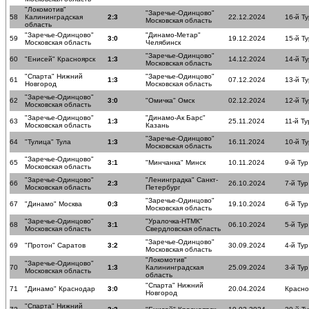
"Локомотив"
"Заречье-Одинцово"
58
Калининградская
2:3
22.12.2024
16-й Ту
Московская область
область
"Заречье-Одинцово"
"Динамо-Метар"
59
3:0
19.12.2024
15-й Ту
Московская область
Челябинск
"Заречье-Одинцово"
60
"Енисей" Красноярск
1:3
14.12.2024
14-й Ту
Московская область
"Спарта" Нижний
"Заречье-Одинцово"
61
1:3
07.12.2024
13-й Ту
Новгород
Московская область
"Заречье-Одинцово"
62
3:0
"Омичка" Омск
02.12.2024
12-й Ту
Московская область
"Заречье-Одинцово"
"Динамо-Ак Барс"
63
1:3
25.11.2024
11-й Ту
Московская область
Казань
"Заречье-Одинцово"
64
"Тулица" Тула
1:3
16.11.2024
10-й Ту
Московская область
"Заречье-Одинцово"
65
3:1
"Минчанка" Минск
10.11.2024
9-й Тур
Московская область
"Заречье-Одинцово"
"Ленинградка" Санкт-
66
2:3
26.10.2024
7-й Тур
Московская область
Петербург
"Заречье-Одинцово"
67
"Динамо" Москва
0:3
19.10.2024
6-й Тур
Московская область
"Заречье-Одинцово"
"Уралочка-НТМК"
68
3:1
06.10.2024
5-й Тур
Московская область
Свердловская область
"Заречье-Одинцово"
69
"Протон" Саратов
3:2
30.09.2024
4-й Тур
Московская область
"Локомотив"
"Заречье-Одинцово"
70
1:3
Калининградская
25.09.2024
3-й Тур
Московская область
область
"Спарта" Нижний
71
"Динамо" Краснодар
3:0
20.04.2024
Красн
Новгород
"Спарта" Нижний