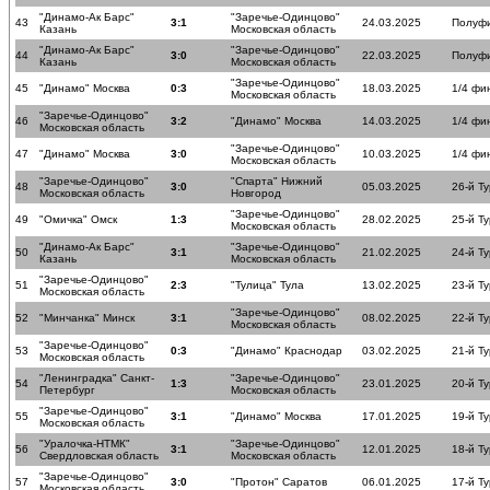
"Динамо-Ак Барс"
"Заречье-Одинцово"
43
3:1
24.03.2025
Полуф
Казань
Московская область
"Динамо-Ак Барс"
"Заречье-Одинцово"
44
3:0
22.03.2025
Полуф
Казань
Московская область
"Заречье-Одинцово"
45
"Динамо" Москва
0:3
18.03.2025
1/4 фи
Московская область
"Заречье-Одинцово"
46
3:2
"Динамо" Москва
14.03.2025
1/4 фи
Московская область
"Заречье-Одинцово"
47
"Динамо" Москва
3:0
10.03.2025
1/4 фи
Московская область
"Заречье-Одинцово"
"Спарта" Нижний
48
3:0
05.03.2025
26-й Ту
Московская область
Новгород
"Заречье-Одинцово"
49
"Омичка" Омск
1:3
28.02.2025
25-й Ту
Московская область
"Динамо-Ак Барс"
"Заречье-Одинцово"
50
3:1
21.02.2025
24-й Ту
Казань
Московская область
"Заречье-Одинцово"
51
2:3
"Тулица" Тула
13.02.2025
23-й Ту
Московская область
"Заречье-Одинцово"
52
"Минчанка" Минск
3:1
08.02.2025
22-й Ту
Московская область
"Заречье-Одинцово"
53
0:3
"Динамо" Краснодар
03.02.2025
21-й Ту
Московская область
"Ленинградка" Санкт-
"Заречье-Одинцово"
54
1:3
23.01.2025
20-й Ту
Петербург
Московская область
"Заречье-Одинцово"
55
3:1
"Динамо" Москва
17.01.2025
19-й Ту
Московская область
"Уралочка-НТМК"
"Заречье-Одинцово"
56
3:1
12.01.2025
18-й Ту
Свердловская область
Московская область
"Заречье-Одинцово"
57
3:0
"Протон" Саратов
06.01.2025
17-й Ту
Московская область