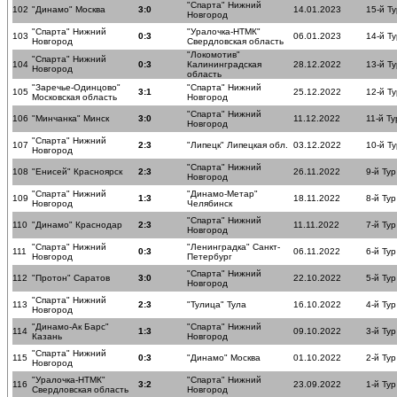
"Спарта" Нижний
102
"Динамо" Москва
3:0
14.01.2023
15-й Ту
Новгород
"Спарта" Нижний
"Уралочка-НТМК"
103
0:3
06.01.2023
14-й Ту
Новгород
Свердловская область
"Локомотив"
"Спарта" Нижний
104
0:3
Калининградская
28.12.2022
13-й Ту
Новгород
область
"Заречье-Одинцово"
"Спарта" Нижний
105
3:1
25.12.2022
12-й Ту
Московская область
Новгород
"Спарта" Нижний
106
"Минчанка" Минск
3:0
11.12.2022
11-й Ту
Новгород
"Спарта" Нижний
107
2:3
"Липецк" Липецкая обл.
03.12.2022
10-й Ту
Новгород
"Спарта" Нижний
108
"Енисей" Красноярск
2:3
26.11.2022
9-й Тур
Новгород
"Спарта" Нижний
"Динамо-Метар"
109
1:3
18.11.2022
8-й Тур
Новгород
Челябинск
"Спарта" Нижний
110
"Динамо" Краснодар
2:3
11.11.2022
7-й Тур
Новгород
"Спарта" Нижний
"Ленинградка" Санкт-
111
0:3
06.11.2022
6-й Тур
Новгород
Петербург
"Спарта" Нижний
112
"Протон" Саратов
3:0
22.10.2022
5-й Тур
Новгород
"Спарта" Нижний
113
2:3
"Тулица" Тула
16.10.2022
4-й Тур
Новгород
"Динамо-Ак Барс"
"Спарта" Нижний
114
1:3
09.10.2022
3-й Тур
Казань
Новгород
"Спарта" Нижний
115
0:3
"Динамо" Москва
01.10.2022
2-й Тур
Новгород
"Уралочка-НТМК"
"Спарта" Нижний
116
3:2
23.09.2022
1-й Тур
Свердловская область
Новгород