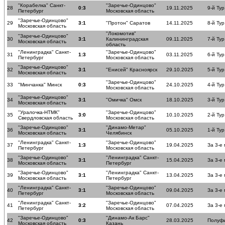
"Корабелка" Санкт-
"Заречье-Одинцово"
28
0:3
19.11.2025
9-й Тур
Петербург
Московская область
"Заречье-Одинцово"
29
3:1
"Протон" Саратов
14.11.2025
8-й Тур
Московская область
"Локомотив"
"Заречье-Одинцово"
30
3:1
Калининградская
09.11.2025
7-й Тур
Московская область
область
"Ленинградка" Санкт-
"Заречье-Одинцово"
31
1:3
03.11.2025
6-й Тур
Петербург
Московская область
"Заречье-Одинцово"
32
3:1
"Енисей" Красноярск
29.10.2025
5-й Тур
Московская область
"Заречье-Одинцово"
33
"Минчанка" Минск
0:3
24.10.2025
4-й Тур
Московская область
"Заречье-Одинцово"
34
3:1
"Омичка" Омск
18.10.2025
3-й Тур
Московская область
"Уралочка-НТМК"
"Заречье-Одинцово"
35
3:0
10.10.2025
2-й Тур
Свердловская область
Московская область
"Заречье-Одинцово"
"Динамо-Метар"
36
3:1
05.10.2025
1-й Тур
Московская область
Челябинск
"Ленинградка" Санкт-
"Заречье-Одинцово"
37
1:3
19.04.2025
За 3-е
Петербург
Московская область
"Заречье-Одинцово"
"Ленинградка" Санкт-
38
3:1
15.04.2025
За 3-е
Московская область
Петербург
"Заречье-Одинцово"
"Ленинградка" Санкт-
39
3:1
13.04.2025
За 3-е
Московская область
Петербург
"Ленинградка" Санкт-
"Заречье-Одинцово"
40
3:1
09.04.2025
За 3-е
Петербург
Московская область
"Ленинградка" Санкт-
"Заречье-Одинцово"
41
3:2
07.04.2025
За 3-е
Петербург
Московская область
"Заречье-Одинцово"
"Динамо-Ак Барс"
42
0:3
28.03.2025
Полуф
Московская область
Казань