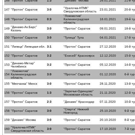
146
"Протон" Саратов
1:3
"Динамо" Москва
26.01.2021
21-й ту
"Уралочка-НТМК"
147
"Протон" Саратов
3:0
23.01.2021
20-й ту
Свердловская область
"Локомотив"
148
"Протон" Саратов
0:3
Калининградская
16.01.2021
19-й ту
область
"Динамо-Ак Барс"
149
3:0
"Протон" Саратов
09.01.2021
18-й ту
Казань
150
"Протон" Саратов
3:0
"Тулица" Тула
04.01.2021
17-й ту
151
"Липецк" Липецкая обл.
3:1
"Протон" Саратов
27.12.2020
16-й ту
152
"Протон" Саратов
3:2
"Енисей" Красноярск
12.12.2020
15-й ту
"Динамо-Метар"
153
3:2
"Протон" Саратов
05.12.2020
14-й ту
Челябинск
"Локомотив"
154
Калининградская
3:0
"Протон" Саратов
01.12.2020
6-й тур
область
155
"Минчанка" Минск
3:0
"Протон" Саратов
28.11.2020
13-й ту
"Заречье-Одинцово"
156
"Протон" Саратов
1:3
21.11.2020
12-й ту
Московская область
157
"Протон" Саратов
2:3
"Динамо" Краснодар
07.11.2020
10-й ту
"Спарта" Нижний
158
"Протон" Саратов
3:0
25.10.2020
9-й тур
Новгород
159
"Динамо" Москва
3:0
"Протон" Саратов
20.10.2020
8-й тур
"Уралочка-НТМК"
160
3:0
"Протон" Саратов
17.10.2020
7-й тур
Свердловская область