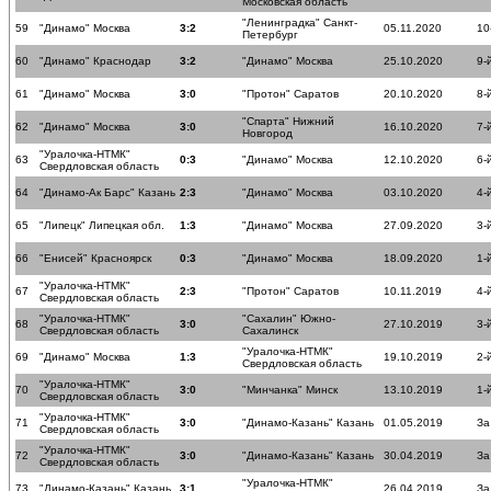
Московская область
"Ленинградка" Санкт-
59
"Динамо" Москва
3:2
05.11.2020
10
Петербург
60
"Динамо" Краснодар
3:2
"Динамо" Москва
25.10.2020
9-
61
"Динамо" Москва
3:0
"Протон" Саратов
20.10.2020
8-
"Спарта" Нижний
62
"Динамо" Москва
3:0
16.10.2020
7-
Новгород
"Уралочка-НТМК"
63
0:3
"Динамо" Москва
12.10.2020
6-
Свердловская область
64
"Динамо-Ак Барс" Казань
2:3
"Динамо" Москва
03.10.2020
4-
65
"Липецк" Липецкая обл.
1:3
"Динамо" Москва
27.09.2020
3-
66
"Енисей" Красноярск
0:3
"Динамо" Москва
18.09.2020
1-
"Уралочка-НТМК"
67
2:3
"Протон" Саратов
10.11.2019
4-
Свердловская область
"Уралочка-НТМК"
"Сахалин" Южно-
68
3:0
27.10.2019
3-
Свердловская область
Сахалинск
"Уралочка-НТМК"
69
"Динамо" Москва
1:3
19.10.2019
2-
Свердловская область
"Уралочка-НТМК"
70
3:0
"Минчанка" Минск
13.10.2019
1-
Свердловская область
"Уралочка-НТМК"
71
3:0
"Динамо-Казань" Казань
01.05.2019
За
Свердловская область
"Уралочка-НТМК"
72
3:0
"Динамо-Казань" Казань
30.04.2019
За
Свердловская область
"Уралочка-НТМК"
73
"Динамо-Казань" Казань
3:1
26.04.2019
За