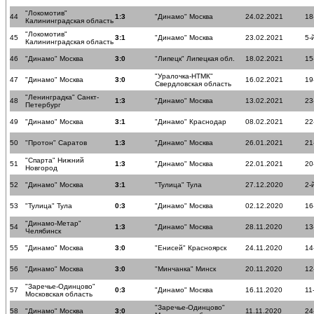
"Локомотив"
44
1:3
"Динамо" Москва
24.02.2021
18
Калининградская область
"Локомотив"
45
3:1
"Динамо" Москва
23.02.2021
5-
Калининградская область
46
"Динамо" Москва
3:0
"Липецк" Липецкая обл.
18.02.2021
15
"Уралочка-НТМК"
47
"Динамо" Москва
3:0
16.02.2021
19
Свердловская область
"Ленинградка" Санкт-
48
1:3
"Динамо" Москва
13.02.2021
23
Петербург
49
"Динамо" Москва
3:1
"Динамо" Краснодар
08.02.2021
22
50
"Протон" Саратов
1:3
"Динамо" Москва
26.01.2021
21
"Спарта" Нижний
51
1:3
"Динамо" Москва
22.01.2021
20
Новгород
52
"Динамо" Москва
3:1
"Тулица" Тула
27.12.2020
2-
53
"Тулица" Тула
0:3
"Динамо" Москва
02.12.2020
16
"Динамо-Метар"
54
1:3
"Динамо" Москва
28.11.2020
13
Челябинск
55
"Динамо" Москва
3:0
"Енисей" Красноярск
24.11.2020
14
56
"Динамо" Москва
3:0
"Минчанка" Минск
20.11.2020
12
"Заречье-Одинцово"
57
0:3
"Динамо" Москва
16.11.2020
11
Московская область
"Заречье-Одинцово"
58
"Динамо" Москва
3:0
11.11.2020
24