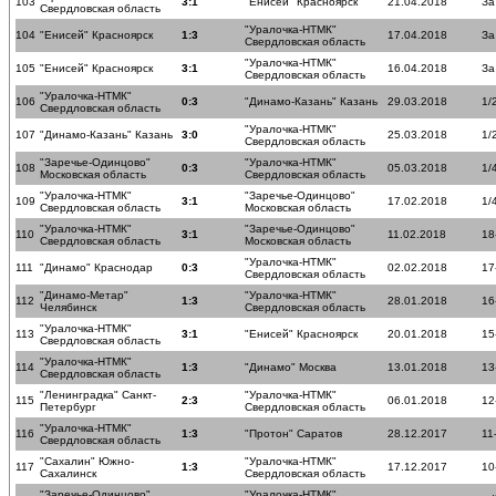
103
3:1
"Енисей" Красноярск
21.04.2018
За
Свердловская область
"Уралочка-НТМК"
104
"Енисей" Красноярск
1:3
17.04.2018
За
Свердловская область
"Уралочка-НТМК"
105
"Енисей" Красноярск
3:1
16.04.2018
За
Свердловская область
"Уралочка-НТМК"
106
0:3
"Динамо-Казань" Казань
29.03.2018
1/
Свердловская область
"Уралочка-НТМК"
107
"Динамо-Казань" Казань
3:0
25.03.2018
1/
Свердловская область
"Заречье-Одинцово"
"Уралочка-НТМК"
108
0:3
05.03.2018
1/
Московская область
Свердловская область
"Уралочка-НТМК"
"Заречье-Одинцово"
109
3:1
17.02.2018
1/
Свердловская область
Московская область
"Уралочка-НТМК"
"Заречье-Одинцово"
110
3:1
11.02.2018
18
Свердловская область
Московская область
"Уралочка-НТМК"
111
"Динамо" Краснодар
0:3
02.02.2018
17
Свердловская область
"Динамо-Метар"
"Уралочка-НТМК"
112
1:3
28.01.2018
16
Челябинск
Свердловская область
"Уралочка-НТМК"
113
3:1
"Енисей" Красноярск
20.01.2018
15
Свердловская область
"Уралочка-НТМК"
114
1:3
"Динамо" Москва
13.01.2018
13
Свердловская область
"Ленинградка" Санкт-
"Уралочка-НТМК"
115
2:3
06.01.2018
12
Петербург
Свердловская область
"Уралочка-НТМК"
116
1:3
"Протон" Саратов
28.12.2017
11
Свердловская область
"Сахалин" Южно-
"Уралочка-НТМК"
117
1:3
17.12.2017
10
Сахалинск
Свердловская область
"Заречье-Одинцово"
"Уралочка-НТМК"