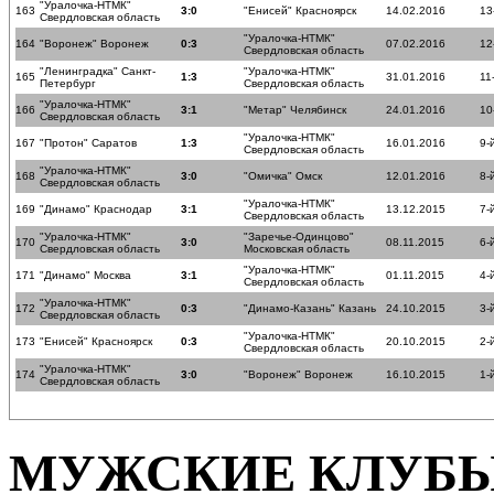
"Уралочка-НТМК"
163
3:0
"Енисей" Красноярск
14.02.2016
13
Свердловская область
"Уралочка-НТМК"
164
"Воронеж" Воронеж
0:3
07.02.2016
12
Свердловская область
"Ленинградка" Санкт-
"Уралочка-НТМК"
165
1:3
31.01.2016
11
Петербург
Свердловская область
"Уралочка-НТМК"
166
3:1
"Метар" Челябинск
24.01.2016
10
Свердловская область
"Уралочка-НТМК"
167
"Протон" Саратов
1:3
16.01.2016
9-
Свердловская область
"Уралочка-НТМК"
168
3:0
"Омичка" Омск
12.01.2016
8-
Свердловская область
"Уралочка-НТМК"
169
"Динамо" Краснодар
3:1
13.12.2015
7-
Свердловская область
"Уралочка-НТМК"
"Заречье-Одинцово"
170
3:0
08.11.2015
6-
Свердловская область
Московская область
"Уралочка-НТМК"
171
"Динамо" Москва
3:1
01.11.2015
4-
Свердловская область
"Уралочка-НТМК"
172
0:3
"Динамо-Казань" Казань
24.10.2015
3-
Свердловская область
"Уралочка-НТМК"
173
"Енисей" Красноярск
0:3
20.10.2015
2-
Свердловская область
"Уралочка-НТМК"
174
3:0
"Воронеж" Воронеж
16.10.2015
1-
Свердловская область
МУЖСКИЕ КЛУБ