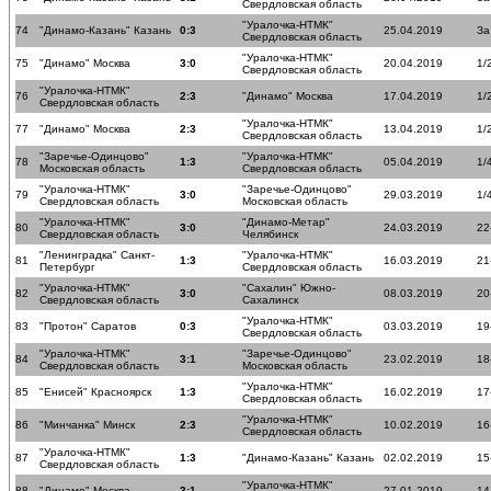
Свердловская область
"Уралочка-НТМК"
74
"Динамо-Казань" Казань
0:3
25.04.2019
За
Свердловская область
"Уралочка-НТМК"
75
"Динамо" Москва
3:0
20.04.2019
1/
Свердловская область
"Уралочка-НТМК"
76
2:3
"Динамо" Москва
17.04.2019
1/
Свердловская область
"Уралочка-НТМК"
77
"Динамо" Москва
2:3
13.04.2019
1/
Свердловская область
"Заречье-Одинцово"
"Уралочка-НТМК"
78
1:3
05.04.2019
1/
Московская область
Свердловская область
"Уралочка-НТМК"
"Заречье-Одинцово"
79
3:0
29.03.2019
1/
Свердловская область
Московская область
"Уралочка-НТМК"
"Динамо-Метар"
80
3:0
24.03.2019
22
Свердловская область
Челябинск
"Ленинградка" Санкт-
"Уралочка-НТМК"
81
1:3
16.03.2019
21
Петербург
Свердловская область
"Уралочка-НТМК"
"Сахалин" Южно-
82
3:0
08.03.2019
20
Свердловская область
Сахалинск
"Уралочка-НТМК"
83
"Протон" Саратов
0:3
03.03.2019
19
Свердловская область
"Уралочка-НТМК"
"Заречье-Одинцово"
84
3:1
23.02.2019
18
Свердловская область
Московская область
"Уралочка-НТМК"
85
"Енисей" Красноярск
1:3
16.02.2019
17
Свердловская область
"Уралочка-НТМК"
86
"Минчанка" Минск
2:3
10.02.2019
16
Свердловская область
"Уралочка-НТМК"
87
1:3
"Динамо-Казань" Казань
02.02.2019
15
Свердловская область
"Уралочка-НТМК"
88
"Динамо" Москва
3:1
27.01.2019
14