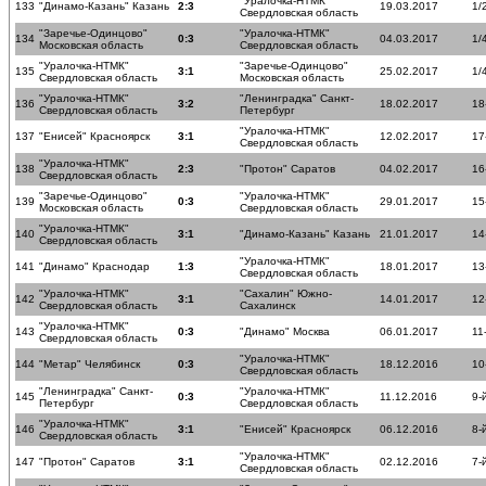
"Уралочка-НТМК"
133
"Динамо-Казань" Казань
2:3
19.03.2017
1/
Свердловская область
"Заречье-Одинцово"
"Уралочка-НТМК"
134
0:3
04.03.2017
1/
Московская область
Свердловская область
"Уралочка-НТМК"
"Заречье-Одинцово"
135
3:1
25.02.2017
1/
Свердловская область
Московская область
"Уралочка-НТМК"
"Ленинградка" Санкт-
136
3:2
18.02.2017
18
Свердловская область
Петербург
"Уралочка-НТМК"
137
"Енисей" Красноярск
3:1
12.02.2017
17
Свердловская область
"Уралочка-НТМК"
138
2:3
"Протон" Саратов
04.02.2017
16
Свердловская область
"Заречье-Одинцово"
"Уралочка-НТМК"
139
0:3
29.01.2017
15
Московская область
Свердловская область
"Уралочка-НТМК"
140
3:1
"Динамо-Казань" Казань
21.01.2017
14
Свердловская область
"Уралочка-НТМК"
141
"Динамо" Краснодар
1:3
18.01.2017
13
Свердловская область
"Уралочка-НТМК"
"Сахалин" Южно-
142
3:1
14.01.2017
12
Свердловская область
Сахалинск
"Уралочка-НТМК"
143
0:3
"Динамо" Москва
06.01.2017
11
Свердловская область
"Уралочка-НТМК"
144
"Метар" Челябинск
0:3
18.12.2016
10
Свердловская область
"Ленинградка" Санкт-
"Уралочка-НТМК"
145
0:3
11.12.2016
9-
Петербург
Свердловская область
"Уралочка-НТМК"
146
3:1
"Енисей" Красноярск
06.12.2016
8-
Свердловская область
"Уралочка-НТМК"
147
"Протон" Саратов
3:1
02.12.2016
7-
Свердловская область