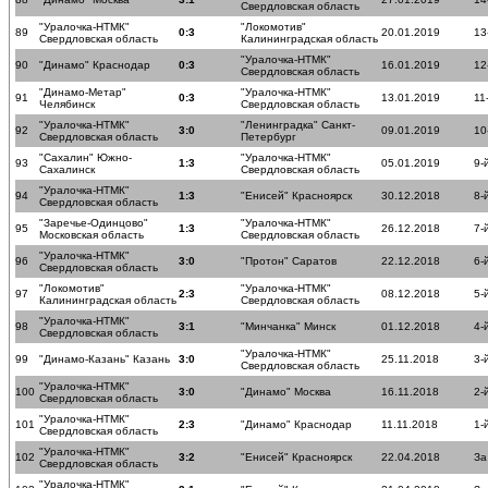
Свердловская область
"Уралочка-НТМК"
"Локомотив"
89
0:3
20.01.2019
13
Свердловская область
Калининградская область
"Уралочка-НТМК"
90
"Динамо" Краснодар
0:3
16.01.2019
12
Свердловская область
"Динамо-Метар"
"Уралочка-НТМК"
91
0:3
13.01.2019
11
Челябинск
Свердловская область
"Уралочка-НТМК"
"Ленинградка" Санкт-
92
3:0
09.01.2019
10
Свердловская область
Петербург
"Сахалин" Южно-
"Уралочка-НТМК"
93
1:3
05.01.2019
9-
Сахалинск
Свердловская область
"Уралочка-НТМК"
94
1:3
"Енисей" Красноярск
30.12.2018
8-
Свердловская область
"Заречье-Одинцово"
"Уралочка-НТМК"
95
1:3
26.12.2018
7-
Московская область
Свердловская область
"Уралочка-НТМК"
96
3:0
"Протон" Саратов
22.12.2018
6-
Свердловская область
"Локомотив"
"Уралочка-НТМК"
97
2:3
08.12.2018
5-
Калининградская область
Свердловская область
"Уралочка-НТМК"
98
3:1
"Минчанка" Минск
01.12.2018
4-
Свердловская область
"Уралочка-НТМК"
99
"Динамо-Казань" Казань
3:0
25.11.2018
3-
Свердловская область
"Уралочка-НТМК"
100
3:0
"Динамо" Москва
16.11.2018
2-
Свердловская область
"Уралочка-НТМК"
101
2:3
"Динамо" Краснодар
11.11.2018
1-
Свердловская область
"Уралочка-НТМК"
102
3:2
"Енисей" Красноярск
22.04.2018
За
Свердловская область
"Уралочка-НТМК"