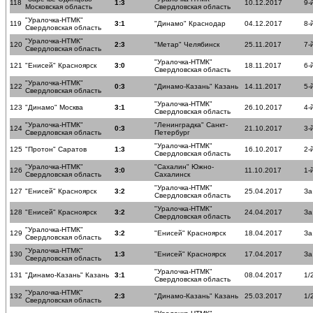
118
1:3
10.12.2017
9-
Московская область
Свердловская область
"Уралочка-НТМК"
119
3:1
"Динамо" Краснодар
04.12.2017
8-
Свердловская область
"Уралочка-НТМК"
120
2:3
"Метар" Челябинск
25.11.2017
7-
Свердловская область
"Уралочка-НТМК"
121
"Енисей" Красноярск
3:0
18.11.2017
6-
Свердловская область
"Уралочка-НТМК"
122
0:3
"Динамо-Казань" Казань
14.11.2017
5-
Свердловская область
"Уралочка-НТМК"
123
"Динамо" Москва
3:1
26.10.2017
4-
Свердловская область
"Уралочка-НТМК"
"Ленинградка" Санкт-
124
0:3
21.10.2017
3-
Свердловская область
Петербург
"Уралочка-НТМК"
125
"Протон" Саратов
1:3
16.10.2017
2-
Свердловская область
"Уралочка-НТМК"
"Сахалин" Южно-
126
3:0
11.10.2017
1-
Свердловская область
Сахалинск
"Уралочка-НТМК"
127
"Енисей" Красноярск
3:2
25.04.2017
За
Свердловская область
"Уралочка-НТМК"
128
"Енисей" Красноярск
3:2
24.04.2017
За
Свердловская область
"Уралочка-НТМК"
129
3:2
"Енисей" Красноярск
18.04.2017
За
Свердловская область
"Уралочка-НТМК"
130
1:3
"Енисей" Красноярск
17.04.2017
За
Свердловская область
"Уралочка-НТМК"
131
"Динамо-Казань" Казань
3:1
08.04.2017
1/
Свердловская область
"Уралочка-НТМК"
132
2:3
"Динамо-Казань" Казань
25.03.2017
1/
Свердловская область