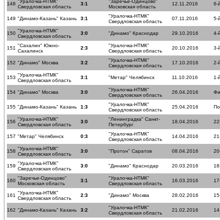
"Уралочка-НТМК"
"Заречье-Одинцово"
148
3:1
12.11.2016
6-
Свердловская область
Московская область
"Уралочка-НТМК"
149
"Динамо-Казань" Казань
3:1
07.11.2016
5-
Свердловская область
"Уралочка-НТМК"
150
3:0
"Динамо" Краснодар
29.10.2016
4-
Свердловская область
"Сахалин" Южно-
"Уралочка-НТМК"
151
2:3
20.10.2016
3-
Сахалинск
Свердловская область
"Уралочка-НТМК"
152
"Динамо" Москва
3:2
17.10.2016
2-
Свердловская область
"Уралочка-НТМК"
153
3:1
"Метар" Челябинск
11.10.2016
1-
Свердловская область
"Уралочка-НТМК"
154
"Динамо" Москва
3:0
26.04.2016
Фи
Свердловская область
"Уралочка-НТМК"
155
"Динамо-Казань" Казань
1:3
25.04.2016
По
Свердловская область
"Уралочка-НТМК"
"Ленинградка" Санкт-
156
3:0
18.04.2016
22
Свердловская область
Петербург
"Уралочка-НТМК"
157
"Метар" Челябинск
0:3
14.04.2016
21
Свердловская область
"Уралочка-НТМК"
158
3:0
"Протон" Саратов
08.04.2016
20
Свердловская область
"Уралочка-НТМК"
159
3:0
"Динамо" Краснодар
20.03.2016
18
Свердловская область
"Заречье-Одинцово"
"Уралочка-НТМК"
160
3:1
16.03.2016
17
Московская область
Свердловская область
"Уралочка-НТМК"
161
2:3
"Динамо" Москва
28.02.2016
15
Свердловская область
"Уралочка-НТМК"
162
"Динамо-Казань" Казань
3:2
21.02.2016
14
Свердловская область