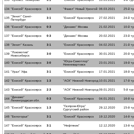
134
"Енисей" Красноярск
1:3
"Факел" Новый Уренгой
06.03.2021
25-й ту
"Зенит" Санкт-
135
3:1
"Енисей" Красноярск
27.02.2021
24-й ту
Петербург
136
"Енисей" Красноярск
0:3
"Динамо" Москва
21.02.2021
10-й ту
137
"Енисей" Красноярск
0:3
"Динамо" Москва
20.02.2021
23-й ту
138
"Зенит" Казань
3:1
"Енисей" Красноярск
04.02.2021
21-й ту
"Локомотив"
139
3:0
"Енисей" Красноярск
30.01.2021
20-й ту
Новосибирск
"Югра-Самотлор"
140
"Енисей" Красноярск
3:0
23.01.2021
19-й ту
Нижневартовск
141
"Урал" Уфа
3:1
"Енисей" Красноярск
17.01.2021
18-й ту
142
"Енисей" Красноярск
1:3
"АСК" Нижний Новгород
10.01.2021
17-й ту
143
"Енисей" Красноярск
2:3
"АСК" Нижний Новгород
09.01.2021
5-й тур
"Динамо"
144
0:3
"Енисей" Красноярск
04.01.2021
16-й ту
Ленинградксая обл.
"Газпром-Югра"
145
"Енисей" Красноярск
1:3
29.12.2020
15-й ту
Сургутский район
146
"Белогорье"
3:1
"Енисей" Красноярск
19.12.2020
14-й ту
147
"Енисей" Красноярск
3:1
"Нефтяник"
12.12.2020
13-й ту