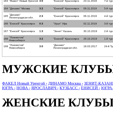
163
"Факел" Новый Уренгой
3:0
"Енисей" Красноярск
23.11.2019
7-й тур
164
"Динамо" Москва
3:2
"Енисей" Красноярск
09.11.2019
5-й тур
"Динамо"
165
2:3
"Енисей" Красноярск
06.11.2019
4-й тур
Ленинградксая обл.
166
"Енисей" Красноярск
0:3
"Урал" Уфа
02.11.2019
3-й тур
167
"Енисей" Красноярск
1:3
"Зенит" Казань
30.10.2019
2-й тур
"Локомотив"
168
3:2
"Енисей" Красноярск
26.10.2019
1-й тур
Новосибирск
"Локомотив"
"Динамо"
169
3:0
18.03.2017
24-й Ту
Новосибирск
Ленинградксая обл.
МУЖСКИЕ КЛУБ
ФАКЕЛ Новый Уренгой ›
ДИНАМО Москва ›
ЗЕНИТ-КАЗАНЬ
ЮГРА ›
НОВА ›
ЯРОСЛАВИЧ ›
КУЗБАСС ›
ЕНИСЕЙ ›
ЮГРА
ЖЕНСКИЕ КЛУБ