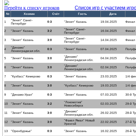
Перейти к списку игроков
Список игр с участием игр
№
Хозяин
Счёт
Гость
Дата
"Зенит" Санкт-
1
0:3
"Зенит" Казань
19.04.2025
Финал
Петербург
"Зенит" Санкт-
2
"Зенит" Казань
3:2
16.04.2025
Финал
Петербург
"Зенит" Санкт-
3
"Зенит" Казань
3:0
14.04.2025
Финал
Петербург
"Динамо"
4
0:3
"Зенит" Казань
07.04.2025
Полуф
Ленинградксая обл.
"Динамо"
5
"Зенит" Казань
3:0
04.04.2025
Полуф
Ленинградксая обл.
"Динамо"
6
"Зенит" Казань
3:0
02.04.2025
Полуф
Ленинградксая обл.
7
"Кузбасс" Кемерово
0:3
"Зенит" Казань
23.03.2025
1/4 фи
8
"Зенит" Казань
3:0
"Кузбасс" Кемерово
19.03.2025
1/4 фи
9
"Динамо-Урал"
0:3
"Зенит" Казань
07.03.2025
30-й Ту
"Локомотив"
10
"Зенит" Казань
3:2
02.03.2025
29-й Ту
Новосибирск
"Динамо"
11
"Зенит" Казань
3:0
26.02.2025
28-й Ту
Ленинградксая обл.
"Факел Ямал" Новый
12
"Зенит" Казань
3:0
22.02.2025
27-й Ту
Уренгой
13
"Оренбуржье"
0:3
"Зенит" Казань
16.02.2025
26-й Ту