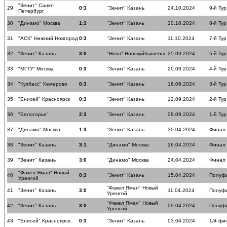
"Зенит" Санкт-
29
0:3
"Зенит" Казань
24.10.2024
9-й Тур
Петербург
30
"Динамо" Москва
1:3
"Зенит" Казань
20.10.2024
8-й Тур
31
"АСК" Нижний Новгород
0:3
"Зенит" Казань
11.10.2024
7-й Тур
32
"Зенит" Казань
3:0
"Нова" Новокуйбышевск
25.09.2024
5-й Тур
33
"МГТУ" Москва
0:3
"Зенит" Казань
20.09.2024
4-й Тур
34
"Кузбасс" Кемерово
0:3
"Зенит" Казань
16.09.2024
3-й Тур
35
"Енисей" Красноярск
0:3
"Зенит" Казань
12.09.2024
2-й Тур
36
"Белогорье"
2:3
"Зенит" Казань
08.09.2024
1-й Тур
37
"Динамо" Москва
1:3
"Зенит" Казань
30.04.2024
Финал
38
"Зенит" Казань
3:1
"Динамо" Москва
26.04.2024
Финал
39
"Зенит" Казань
3:0
"Динамо" Москва
24.04.2024
Финал
"Факел Ямал" Новый
40
0:3
"Зенит" Казань
15.04.2024
Полуф
Уренгой
"Факел Ямал" Новый
41
"Зенит" Казань
3:0
11.04.2024
Полуф
Уренгой
"Факел Ямал" Новый
42
"Зенит" Казань
3:0
09.04.2024
Полуф
Уренгой
43
"Енисей" Красноярск
0:3
"Зенит" Казань
03.04.2024
1/4 фи