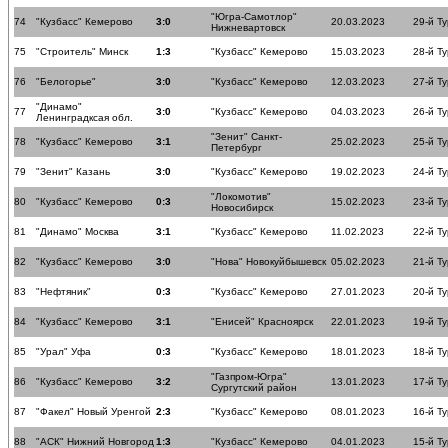
"Югра-Самотлор"
74
"Кузбасс" Кемерово
3:0
20.03.2023
29-й Ту
Нижневартовск
75
"Строитель" Минск
1:3
"Кузбасс" Кемерово
15.03.2023
28-й Ту
76
"Белогорье"
3:0
"Кузбасс" Кемерово
12.03.2023
27-й Ту
"Динамо"
77
3:0
"Кузбасс" Кемерово
04.03.2023
26-й Ту
Ленинградксая обл.
"Зенит" Санкт-
78
"Кузбасс" Кемерово
3:1
25.02.2023
25-й Ту
Петербург
79
"Зенит" Казань
3:0
"Кузбасс" Кемерово
19.02.2023
24-й Ту
"Локомотив"
80
"Кузбасс" Кемерово
0:3
15.02.2023
23-й Ту
Новосибирск
81
"Динамо" Москва
3:1
"Кузбасс" Кемерово
11.02.2023
22-й Ту
82
"Кузбасс" Кемерово
3:0
"Нова" Новокуйбышевск
05.02.2023
21-й Ту
83
"Нефтяник"
0:3
"Кузбасс" Кемерово
27.01.2023
20-й Ту
84
"Кузбасс" Кемерово
3:1
"Енисей" Красноярск
22.01.2023
19-й Ту
85
"Урал" Уфа
0:3
"Кузбасс" Кемерово
18.01.2023
18-й Ту
"Газпром-Югра"
86
"Кузбасс" Кемерово
3:2
13.01.2023
17-й Ту
Сургутский район
87
"Факел" Новый Уренгой
2:3
"Кузбасс" Кемерово
08.01.2023
16-й Ту
88
"АСК" Нижний Новгород
1:3
"Кузбасс" Кемерово
04.01.2023
15-й Ту