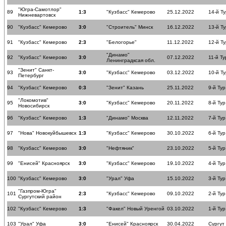
"Югра-Самотлор"
89
1:3
"Кузбасс" Кемерово
25.12.2022
14-й Ту
Нижневартовск
90
"Кузбасс" Кемерово
3:0
"Строитель" Минск
16.12.2022
13-й Ту
91
"Кузбасс" Кемерово
2:3
"Белогорье"
11.12.2022
12-й Ту
"Динамо"
92
"Кузбасс" Кемерово
3:0
07.12.2022
11-й Ту
Ленинградксая обл.
"Зенит" Санкт-
93
3:0
"Кузбасс" Кемерово
03.12.2022
10-й Ту
Петербург
94
"Кузбасс" Кемерово
0:3
"Зенит" Казань
25.11.2022
9-й Тур
"Локомотив"
95
3:0
"Кузбасс" Кемерово
20.11.2022
8-й Тур
Новосибирск
96
"Кузбасс" Кемерово
1:3
"Динамо" Москва
12.11.2022
7-й Тур
97
"Нова" Новокуйбышевск
1:3
"Кузбасс" Кемерово
30.10.2022
6-й Тур
98
"Кузбасс" Кемерово
3:0
"Нефтяник"
23.10.2022
5-й Тур
99
"Енисей" Красноярск
3:0
"Кузбасс" Кемерово
19.10.2022
4-й Тур
100
"Кузбасс" Кемерово
3:0
"Урал" Уфа
15.10.2022
3-й Тур
"Газпром-Югра"
101
2:3
"Кузбасс" Кемерово
09.10.2022
2-й Тур
Сургутский район
102
"Кузбасс" Кемерово
1:3
"Факел" Новый Уренгой
03.10.2022
1-й Тур
103
"Урал" Уфа
3:0
"Енисей" Красноярск
30.04.2022
Сургут