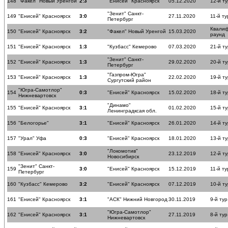
148
"Факел" Новый Уренгой
2:3
"Енисей" Красноярск
05.12.2020
12-й ту
"Зенит" Санкт-
149
"Енисей" Красноярск
3:0
27.11.2020
11-й ту
Петербург
Квали
150
"Енисей" Красноярск
3:2
"Факел" Новый Уренгой
15.03.2020
раунд
151
"Енисей" Красноярск
1:3
"Кузбасс" Кемерово
07.03.2020
21-й ту
"Зенит" Санкт-
152
"Енисей" Красноярск
1:3
29.02.2020
20-й ту
Петербург
"Газпром-Югра"
153
"Енисей" Красноярск
1:3
22.02.2020
19-й ту
Сургутский район
"Югра-Самотлор"
154
0:3
"Енисей" Красноярск
15.02.2020
18-й ту
Нижневартовск
"Динамо"
155
"Енисей" Красноярск
3:1
01.02.2020
15-й ту
Ленинградксая обл.
156
"Белогорье"
3:1
"Енисей" Красноярск
26.01.2020
14-й ту
157
"Урал" Уфа
0:3
"Енисей" Красноярск
18.01.2020
13-й ту
"Локомотив"
158
"Енисей" Красноярск
3:0
23.12.2019
12-й ту
Новосибирск
"Зенит" Санкт-
159
3:0
"Енисей" Красноярск
15.12.2019
11-й ту
Петербург
160
"Кузбасс" Кемерово
3:2
"Енисей" Красноярск
07.12.2019
10-й ту
161
"Енисей" Красноярск
3:1
"АСК" Нижний Новгород
30.11.2019
9-й тур
"Югра-Самотлор"
162
"Енисей" Красноярск
3:1
27.11.2019
8-й тур
Нижневартовск