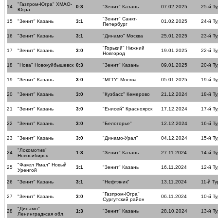
"Газпром-Югра" ХМАО-
14
0:3
"Зенит" Казань
07.02.2025
25-й Ту
Югра
"Зенит" Санкт-
15
"Зенит" Казань
3:1
01.02.2025
24-й Ту
Петербург
16
"Зенит" Казань
3:1
"Динамо" Москва
25.01.2025
23-й Ту
"Горький" Нижний
17
"Зенит" Казань
3:0
19.01.2025
22-й Ту
Новгород
18
"Нова" Новокуйбышевск
0:3
"Зенит" Казань
09.01.2025
20-й Ту
19
"Зенит" Казань
3:0
"МГТУ" Москва
05.01.2025
19-й Ту
20
"Зенит" Казань
3:0
"Кузбасс" Кемерово
21.12.2024
18-й Ту
21
"Зенит" Казань
3:0
"Енисей" Красноярск
17.12.2024
17-й Ту
22
"Зенит" Казань
3:0
"Белогорье"
12.12.2024
16-й Ту
23
"Зенит" Казань
3:0
"Динамо-Урал"
04.12.2024
15-й Ту
"Локомотив"
24
1:3
"Зенит" Казань
27.11.2024
14-й Ту
Новосибирск
"Факел Ямал" Новый
25
3:1
"Зенит" Казань
16.11.2024
12-й Ту
Уренгой
26
"Зенит" Казань
3:1
"Нефтяник"
13.11.2024
11-й Ту
"Газпром-Югра"
27
"Зенит" Казань
3:0
06.11.2024
10-й Ту
Сургутский район
"Динамо"
28
1:3
"Зенит" Казань
28.10.2024
13-й Ту
Ленинградксая обл.