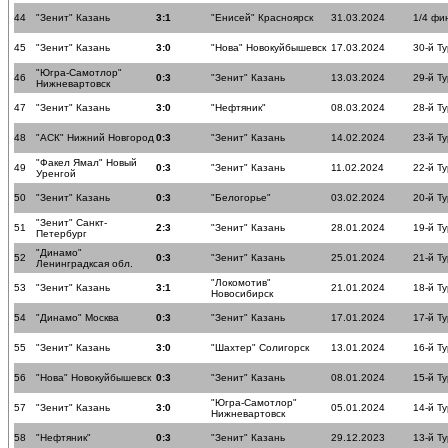
44
"Зенит" Казань
3:1
"Енисей" Красноярск
31.03.2024
1/4 фи
45
"Зенит" Казань
3:0
"Нова" Новокуйбышевск
17.03.2024
30-й Ту
"Югра-Самотлор"
46
0:3
"Зенит" Казань
13.03.2024
29-й Ту
Нижневартовск
47
"Зенит" Казань
3:0
"Нефтяник"
08.03.2024
28-й Ту
48
"АСК" Нижний Новгород
0:3
"Зенит" Казань
14.02.2024
23-й Ту
"Факел Ямал" Новый
49
0:3
"Зенит" Казань
11.02.2024
22-й Ту
Уренгой
50
"Зенит" Казань
0:3
"Белогорье"
03.02.2024
20-й Ту
"Зенит" Санкт-
51
2:3
"Зенит" Казань
28.01.2024
19-й Ту
Петербург
"Динамо"
52
0:3
"Зенит" Казань
25.01.2024
21-й Ту
Ленинградксая обл.
"Локомотив"
53
"Зенит" Казань
3:1
21.01.2024
18-й Ту
Новосибирск
54
"Динамо" Москва
0:3
"Зенит" Казань
17.01.2024
17-й Ту
55
"Зенит" Казань
3:0
"Шахтер" Солигорск
13.01.2024
16-й Ту
56
"Нова" Новокуйбышевск
0:3
"Зенит" Казань
08.01.2024
15-й Ту
"Югра-Самотлор"
57
"Зенит" Казань
3:0
05.01.2024
14-й Ту
Нижневартовск
58
"Нефтяник"
0:3
"Зенит" Казань
29.12.2023
13-й Ту