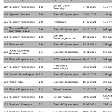
"Зенит" Санкт-
119
"Енисей" Красноярск
0:3
07.01.2022
12-й ту
Петербург
120
"Динамо" Москва
3:0
"Енисей" Красноярск
03.01.2022
11-й ту
121
"Енисей" Красноярск
3:0
"Нефтяник"
17.12.2021
10-й ту
"Газпром-Югра"
122
3:0
"Енисей" Красноярск
04.12.2021
9-й тур
Сургутский район
"Динамо"
123
"Енисей" Красноярск
1:3
19.11.2021
8-й тур
Ленинградксая обл.
124
"Белогорье"
3:0
"Енисей" Красноярск
13.11.2021
7-й тур
"Югра-Самотлор"
125
3:1
"Енисей" Красноярск
06.11.2021
6-й тур
Нижневартовск
126
"Енисей" Красноярск
1:3
"АСК" Нижний Новгород
30.10.2021
5-й тур
"Локомотив"
127
"Енисей" Красноярск
0:3
23.10.2021
4-й тур
Новосибирск
128
"Факел" Новый Уренгой
1:3
"Енисей" Красноярск
20.10.2021
2-й тур
129
"Урал" Уфа
2:3
"Енисей" Красноярск
16.10.2021
3-й тур
130
"Енисей" Красноярск
0:3
"Зенит" Казань
02.10.2021
1-й тур
Квали
131
"Енисей" Красноярск
1:3
"Зенит" Казань
28.03.2021
этап
132
"Кузбасс" Кемерово
3:2
"Енисей" Красноярск
11.03.2021
22-й ту
133
"Кузбасс" Кемерово
3:1
"Енисей" Красноярск
10.03.2021
9-й тур