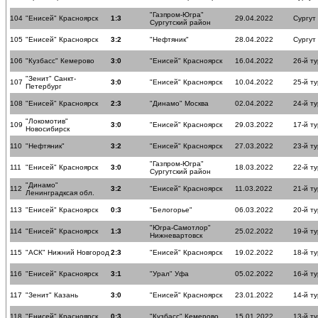
"Газпром-Югра"
104
"Енисей" Красноярск
1:3
29.04.2022
Сургут
Сургутский район
105
"Енисей" Красноярск
3:2
"Нефтяник"
28.04.2022
Сургут
106
"Кузбасс" Кемерово
3:0
"Енисей" Красноярск
16.04.2022
26-й ту
"Зенит" Санкт-
107
3:0
"Енисей" Красноярск
10.04.2022
25-й ту
Петербург
108
"Енисей" Красноярск
2:3
"Динамо" Москва
02.04.2022
24-й ту
"Локомотив"
109
3:0
"Енисей" Красноярск
29.03.2022
17-й ту
Новосибирск
110
"Нефтяник"
3:2
"Енисей" Красноярск
27.03.2022
23-й ту
"Газпром-Югра"
111
"Енисей" Красноярск
3:0
18.03.2022
22-й ту
Сургутский район
"Динамо"
112
3:2
"Енисей" Красноярск
11.03.2022
21-й ту
Ленинградксая обл.
113
"Енисей" Красноярск
0:3
"Белогорье"
06.03.2022
20-й ту
"Югра-Самотлор"
114
"Енисей" Красноярск
1:3
25.02.2022
19-й ту
Нижневартовск
115
"АСК" Нижний Новгород
2:3
"Енисей" Красноярск
19.02.2022
18-й ту
116
"Енисей" Красноярск
3:1
"Урал" Уфа
05.02.2022
16-й ту
117
"Зенит" Казань
3:0
"Енисей" Красноярск
23.01.2022
14-й ту
118
"Енисей" Красноярск
0:3
"Кузбасс" Кемерово
15.01.2022
13-й ту