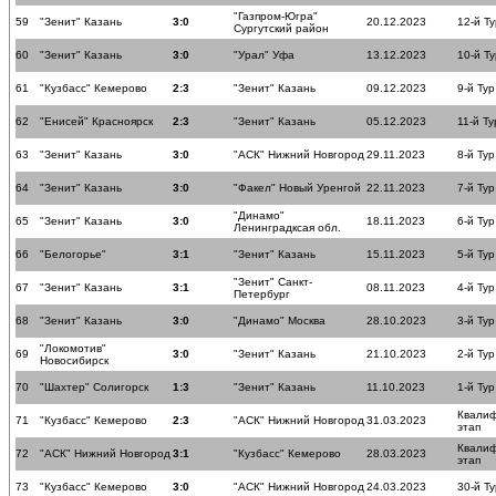
"Газпром-Югра"
59
"Зенит" Казань
3:0
20.12.2023
12-й Ту
Сургутский район
60
"Зенит" Казань
3:0
"Урал" Уфа
13.12.2023
10-й Ту
61
"Кузбасс" Кемерово
2:3
"Зенит" Казань
09.12.2023
9-й Тур
62
"Енисей" Красноярск
2:3
"Зенит" Казань
05.12.2023
11-й Ту
63
"Зенит" Казань
3:0
"АСК" Нижний Новгород
29.11.2023
8-й Тур
64
"Зенит" Казань
3:0
"Факел" Новый Уренгой
22.11.2023
7-й Тур
"Динамо"
65
"Зенит" Казань
3:0
18.11.2023
6-й Тур
Ленинградксая обл.
66
"Белогорье"
3:1
"Зенит" Казань
15.11.2023
5-й Тур
"Зенит" Санкт-
67
"Зенит" Казань
3:1
08.11.2023
4-й Тур
Петербург
68
"Зенит" Казань
3:0
"Динамо" Москва
28.10.2023
3-й Тур
"Локомотив"
69
3:0
"Зенит" Казань
21.10.2023
2-й Тур
Новосибирск
70
"Шахтер" Солигорск
1:3
"Зенит" Казань
11.10.2023
1-й Тур
Квали
71
"Кузбасс" Кемерово
2:3
"АСК" Нижний Новгород
31.03.2023
этап
Квали
72
"АСК" Нижний Новгород
3:1
"Кузбасс" Кемерово
28.03.2023
этап
73
"Кузбасс" Кемерово
3:0
"АСК" Нижний Новгород
24.03.2023
30-й Ту