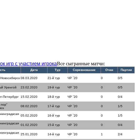
ок игр с участием игрока
Все сыгранные матчи:
сть
Дата
Тур
Соревнование
Очки
Партии
 Новосибирск
08.03.2020
21-й тур
ЧР `20
0
0/5
ый Уренгой
23.02.2020
19-й тур
ЧР `20
0
0/5
кт-Петербург
15.02.2020
18-й тур
ЧР `20
0
0/4
тлор"
08.02.2020
17-й тур
ЧР `20
0
1/5
вск
нинградксая
05.02.2020
16-й тур
ЧР `20
0
1/5
нинградксая
01.02.2020
15-й тур
ЧР `20
0
0/4
нинградксая
25.01.2020
14-й тур
ЧР `20
1
2/4