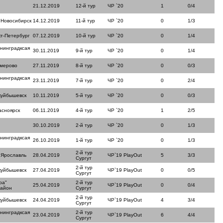
21.12.2019
12-й тур
ЧР `20
1
0/4
 Новосибирск
14.12.2019
11-й тур
ЧР `20
0
1/3
кт-Петербург
07.12.2019
10-й тур
ЧР `20
0
1/4
нинградксая
30.11.2019
9-й тур
ЧР `20
0
1/4
емерово
27.11.2019
8-й тур
ЧР `20
0
0/3
нинградксая
23.11.2019
7-й тур
ЧР `20
0
2/4
куйбышевск
10.11.2019
5-й тур
ЧР `20
0
0/3
асноярск
06.11.2019
4-й тур
ЧР `20
1
2/5
30.10.2019
2-й тур
ЧР `20
0
1/3
нинградксая
26.10.2019
1-й тур
ЧР `20
0
1/3
2-й тур
 Ярославль
28.04.2019
ЧР`19 PlayOut
5
3/3
Сургут
2-й тур
куйбышевск
27.04.2019
ЧР`19 PlayOut
0
0/5
Сургут
ра"
2-й тур
25.04.2019
ЧР`19 PlayOut
0
0/4
район
Сургут
2-й тур
куйбышевск
24.04.2019
ЧР`19 PlayOut
4
3/4
Сургут
нинградксая
2-й тур
23.04.2019
ЧР`19 PlayOut
6
4/4
Сургут