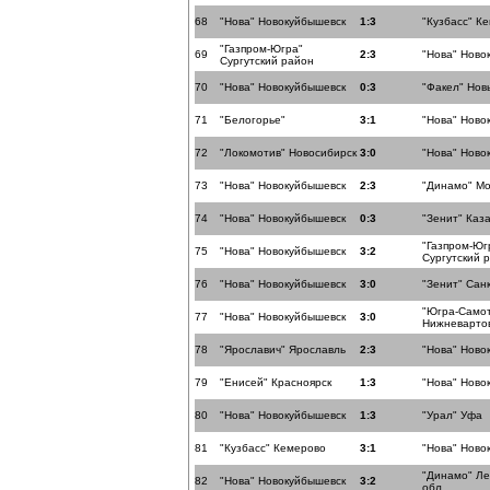
68
"Нова" Новокуйбышевск
1:3
"Кузбасс" К
"Газпром-Югра"
69
2:3
"Нова" Ново
Сургутский район
70
"Нова" Новокуйбышевск
0:3
"Факел" Нов
71
"Белогорье"
3:1
"Нова" Ново
72
"Локомотив" Новосибирск
3:0
"Нова" Ново
73
"Нова" Новокуйбышевск
2:3
"Динамо" Мо
74
"Нова" Новокуйбышевск
0:3
"Зенит" Каз
"Газпром-Юг
75
"Нова" Новокуйбышевск
3:2
Сургутский 
76
"Нова" Новокуйбышевск
3:0
"Зенит" Сан
"Югра-Само
77
"Нова" Новокуйбышевск
3:0
Нижневарто
78
"Ярославич" Ярославль
2:3
"Нова" Ново
79
"Енисей" Красноярск
1:3
"Нова" Ново
80
"Нова" Новокуйбышевск
1:3
"Урал" Уфа
81
"Кузбасс" Кемерово
3:1
"Нова" Ново
"Динамо" Ле
82
"Нова" Новокуйбышевск
3:2
обл.