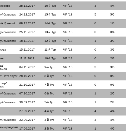
емерово
28.12.2017
16-й Тур
ЧР `18
3
4/4
куйбышевск
24.12.2017
15-й Тур
ЧР `18
5
5/5
ый Уренгой
09.12.2017
14-й Тур
ЧР `18
0
1/3
куйбышевск
25.11.2017
13-й Тур
ЧР `18
0
0/4
куйбышевск
18.11.2017
12-й Тур
ЧР `18
1
3/3
сква
15.11.2017
11-й Тур
ЧР `18
0
3/5
ань
11.11.2017
10-й Тур
ЧР `18
0
2/3
ра"
04.11.2017
9-й Тур
ЧР `18
3
3/5
район
кт-Петербург
28.10.2017
8-й Тур
ЧР `18
0
0/3
тлор"
21.10.2017
7-й Тур
ЧР `18
0
0/3
вск
куйбышевск
07.10.2017
6-й Тур
ЧР `18
1
2/5
куйбышевск
30.09.2017
5-й Тур
ЧР `18
1
2/4
27.09.2017
4-й Тур
ЧР `18
4
4/4
куйбышевск
23.09.2017
3-й Тур
ЧР `18
3
4/4
нинградксая
17.09.2017
2-й Тур
ЧР `18
1
4/5