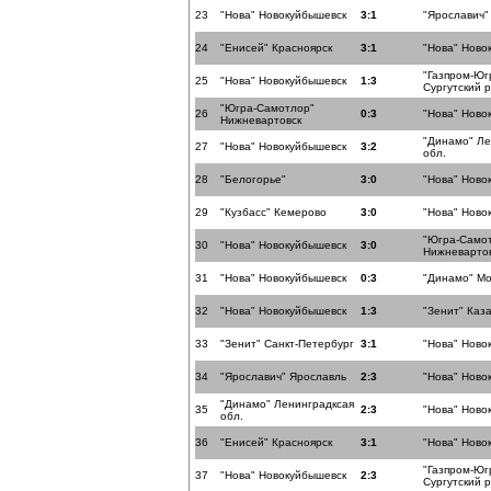
23
"Нова" Новокуйбышевск
3:1
"Ярославич"
24
"Енисей" Красноярск
3:1
"Нова" Ново
"Газпром-Юг
25
"Нова" Новокуйбышевск
1:3
Сургутский 
"Югра-Самотлор"
26
0:3
"Нова" Ново
Нижневартовск
"Динамо" Ле
27
"Нова" Новокуйбышевск
3:2
обл.
28
"Белогорье"
3:0
"Нова" Ново
29
"Кузбасс" Кемерово
3:0
"Нова" Ново
"Югра-Само
30
"Нова" Новокуйбышевск
3:0
Нижневарто
31
"Нова" Новокуйбышевск
0:3
"Динамо" Мо
32
"Нова" Новокуйбышевск
1:3
"Зенит" Каз
33
"Зенит" Санкт-Петербург
3:1
"Нова" Ново
34
"Ярославич" Ярославль
2:3
"Нова" Ново
"Динамо" Ленинградксая
35
2:3
"Нова" Ново
обл.
36
"Енисей" Красноярск
3:1
"Нова" Ново
"Газпром-Юг
37
"Нова" Новокуйбышевск
2:3
Сургутский 