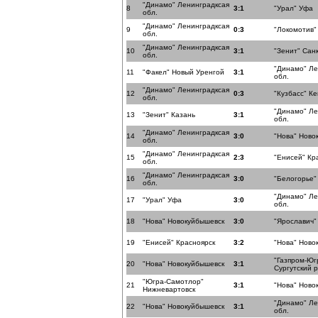
"Динамо" Ленинградксая
8
3:1
"Урал" Уфа
обл.
"Динамо" Ленинградксая
9
0:3
"Локомотив"
обл.
"Динамо" Ленинградксая
10
3:1
"Зенит" Сан
обл.
"Динамо" Ле
11
"Факел" Новый Уренгой
3:1
обл.
"Динамо" Ленинградксая
12
0:3
"Кузбасс" К
обл.
"Динамо" Ле
13
"Зенит" Казань
3:1
обл.
"Динамо" Ленинградксая
14
3:0
"Нова" Ново
обл.
"Динамо" Ленинградксая
15
2:3
"Енисей" Кр
обл.
"Динамо" Ленинградксая
16
3:0
"Белогорье"
обл.
"Динамо" Ле
17
"Урал" Уфа
3:0
обл.
18
"Нова" Новокуйбышевск
3:0
"Ярославич"
19
"Енисей" Красноярск
3:2
"Нова" Ново
"Газпром-Юг
20
"Нова" Новокуйбышевск
3:1
Сургутский 
"Югра-Самотлор"
21
3:1
"Нова" Ново
Нижневартовск
"Динамо" Ле
22
"Нова" Новокуйбышевск
3:1
обл.