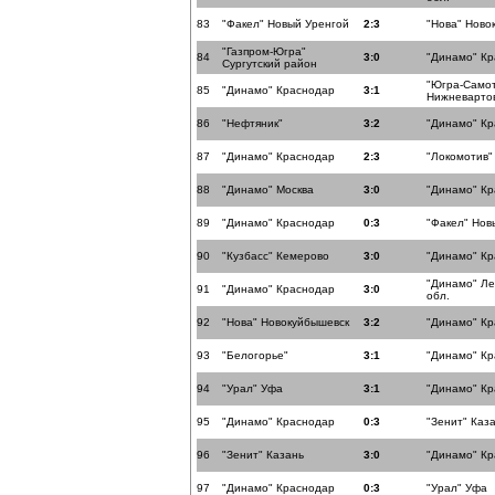
83
"Факел" Новый Уренгой
2:3
"Нова" Ново
"Газпром-Югра"
84
3:0
"Динамо" К
Сургутский район
"Югра-Само
85
"Динамо" Краснодар
3:1
Нижневарто
86
"Нефтяник"
3:2
"Динамо" К
87
"Динамо" Краснодар
2:3
"Локомотив"
88
"Динамо" Москва
3:0
"Динамо" К
89
"Динамо" Краснодар
0:3
"Факел" Нов
90
"Кузбасс" Кемерово
3:0
"Динамо" К
"Динамо" Ле
91
"Динамо" Краснодар
3:0
обл.
92
"Нова" Новокуйбышевск
3:2
"Динамо" К
93
"Белогорье"
3:1
"Динамо" К
94
"Урал" Уфа
3:1
"Динамо" К
95
"Динамо" Краснодар
0:3
"Зенит" Каз
96
"Зенит" Казань
3:0
"Динамо" К
97
"Динамо" Краснодар
0:3
"Урал" Уфа