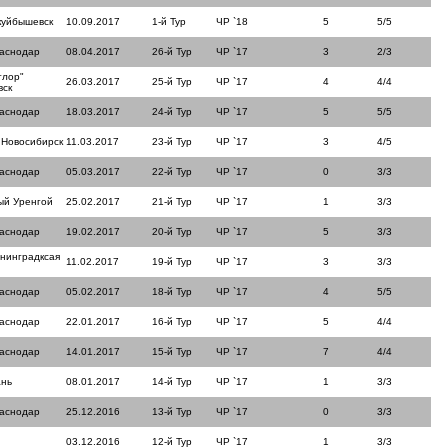
куйбышевск
10.09.2017
1-й Тур
ЧР `18
5
5/5
раснодар
08.04.2017
26-й Тур
ЧР `17
3
2/3
тлор"
26.03.2017
25-й Тур
ЧР `17
4
4/4
вск
раснодар
18.03.2017
24-й Тур
ЧР `17
5
5/5
 Новосибирск
11.03.2017
23-й Тур
ЧР `17
3
4/5
раснодар
05.03.2017
22-й Тур
ЧР `17
0
3/3
ый Уренгой
25.02.2017
21-й Тур
ЧР `17
1
3/3
раснодар
19.02.2017
20-й Тур
ЧР `17
5
3/3
нинградксая
11.02.2017
19-й Тур
ЧР `17
3
3/3
раснодар
05.02.2017
18-й Тур
ЧР `17
4
5/5
раснодар
22.01.2017
16-й Тур
ЧР `17
5
4/4
раснодар
14.01.2017
15-й Тур
ЧР `17
7
4/4
ань
08.01.2017
14-й Тур
ЧР `17
1
3/3
раснодар
25.12.2016
13-й Тур
ЧР `17
0
3/3
03.12.2016
12-й Тур
ЧР `17
1
3/3