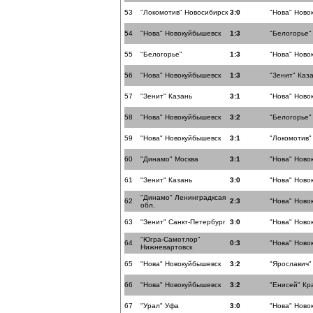
53
"Локомотив" Новосибирск
3:0
"Нова" Ново
54
"Нова" Новокуйбышевск
1:3
"Белогорье"
55
"Белогорье"
1:3
"Нова" Ново
56
"Нова" Новокуйбышевск
1:3
"Зенит" Каз
57
"Зенит" Казань
3:1
"Нова" Ново
58
"Нова" Новокуйбышевск
3:2
"Белогорье"
59
"Нова" Новокуйбышевск
3:1
"Локомотив"
60
"Динамо" Москва
3:1
"Нова" Ново
61
"Зенит" Казань
3:0
"Нова" Ново
"Динамо" Ленинградксая
62
2:3
"Нова" Ново
обл.
63
"Зенит" Санкт-Петербург
3:0
"Нова" Ново
"Югра-Самотлор"
64
0:3
"Нова" Ново
Нижневартовск
65
"Нова" Новокуйбышевск
3:2
"Ярославич"
66
"Нова" Новокуйбышевск
3:2
"Енисей" Кр
67
"Урал" Уфа
3:0
"Нова" Ново