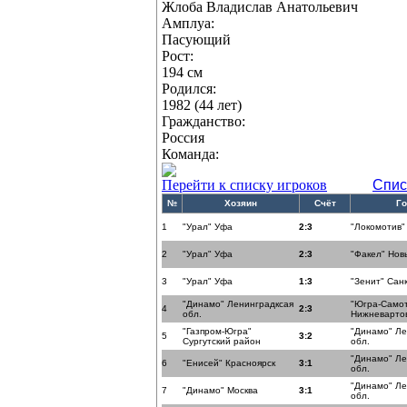
Жлоба Владислав Анатольевич
Амплуа:
Пасующий
Рост:
194 см
Родился:
1982 (44 лет)
Гражданство:
Россия
Команда:
Перейти к списку игроков
Спис
№
Хозяин
Счёт
Го
1
"Урал" Уфа
2:3
"Локомотив"
2
"Урал" Уфа
2:3
"Факел" Нов
3
"Урал" Уфа
1:3
"Зенит" Сан
"Динамо" Ленинградксая
"Югра-Само
4
2:3
обл.
Нижневарто
"Газпром-Югра"
"Динамо" Ле
5
3:2
Сургутский район
обл.
"Динамо" Ле
6
"Енисей" Красноярск
3:1
обл.
"Динамо" Ле
7
"Динамо" Москва
3:1
обл.