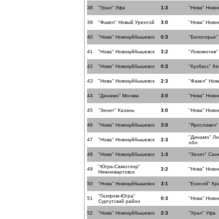
38
"Урал" Уфа
1:3
"Нова" Ново
39
"Факел" Новый Уренгой
3:0
"Нова" Ново
40
"Нова" Новокуйбышевск
0:3
"Белогорье"
41
"Нова" Новокуйбышевск
3:2
"Локомотив"
42
"Нова" Новокуйбышевск
0:3
"Кузбасс" К
43
"Нова" Новокуйбышевск
2:3
"Факел" Нов
44
"Динамо" Москва
3:0
"Нова" Ново
45
"Зенит" Казань
3:0
"Нова" Ново
46
"Нова" Новокуйбышевск
3:0
"Ярославич"
"Динамо" Ле
47
"Нова" Новокуйбышевск
2:3
обл.
48
"Нова" Новокуйбышевск
1:3
"Зенит" Сан
"Югра-Самотлор"
49
3:2
"Нова" Ново
Нижневартовск
50
"Нова" Новокуйбышевск
3:1
"Енисей" Кр
"Газпром-Югра"
51
0:3
"Нова" Ново
Сургутский район
52
"Нова" Новокуйбышевск
2:3
"Урал" Уфа