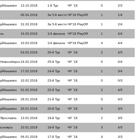
куйбышевск
13.10.2018
1-й Тур
ЧР `19
0
2/3
06.04.2018
За 5-8 место
ЧР'18 PlayOff
1
1/4
куйбышевск
31.03.2018
За 5-8 место
ЧР'18 PlayOff
1
2/4
ань
16.03.2018
1/4 финала
ЧР'18 PlayOff
1
4/4
куйбышевск
10.03.2018
1/4 финала
ЧР'18 PlayOff
4
4/4
03.03.2018
26-й Тур
ЧР `18
2
4/5
 Новосибирск
24.02.2018
25-й Тур
ЧР `18
0
0/4
куйбышевск
17.02.2018
24-й Тур
ЧР `18
1
3/4
куйбышевск
10.02.2018
23-й Тур
ЧР `18
0
0/3
куйбышевск
01.02.2018
22-й Тур
ЧР `18
2
4/5
куйбышевск
29.01.2018
21-й Тур
ЧР `18
0
0/3
куйбышевск
20.01.2018
20-й Тур
ЧР `18
0
3/3
 Ярославль
13.01.2018
19-й Тур
ЧР `18
2
3/5
асноярск
10.01.2018
18-й Тур
ЧР `18
3
4/5
куйбышевск
06.01.2018
17-й Тур
ЧР `18
4
3/3