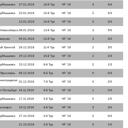
куйбышевск
27.01.2019
16-й Тур
ЧР `19
4
4/4
куйбышевск
23.01.2019
15-й Тур
ЧР `19
2
3/3
12.01.2019
14-й Тур
ЧР `19
5
3/3
 Новосибирск
08.01.2019
13-й Тур
ЧР `19
3
5/5
емерово
05.01.2019
12-й Тур
ЧР `19
3
3/3
ый Уренгой
29.12.2018
11-й Тур
ЧР `19
2
3/5
куйбышевск
25.12.2018
10-й Тур
ЧР `19
2
2/3
куйбышевск
23.12.2018
9-й Тур
ЧР `19
2
1/3
 Ярославль
08.12.2018
8-й Тур
ЧР `19
0
0/3
нинградксая
01.12.2018
7-й Тур
ЧР `19
0
2/5
кт-Петербург
24.11.2018
6-й Тур
ЧР `19
1
2/4
куйбышевск
17.11.2018
5-й Тур
ЧР `19
0
1/5
асноярск
10.11.2018
4-й Тур
ЧР `19
3
3/4
куйбышевск
27.10.2018
3-й Тур
ЧР `19
0
0/3
21.10.2018
2-й Тур
ЧР `19
0
1/5