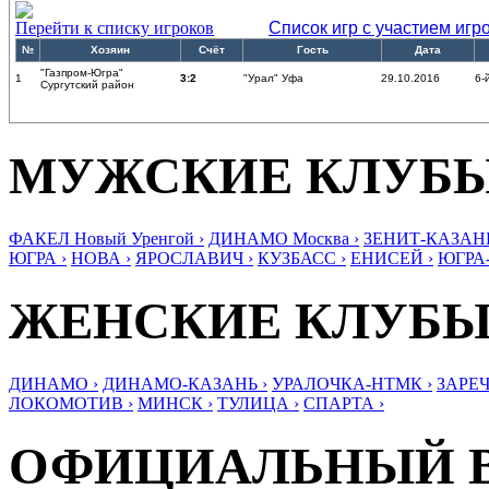
Перейти к списку игроков
Список игр с участием игр
№
Хозяин
Счёт
Гость
Дата
"Газпром-Югра"
1
3:2
"Урал" Уфа
29.10.2016
6-
Сургутский район
МУЖСКИЕ КЛУБ
ФАКЕЛ Новый Уренгой ›
ДИНАМО Москва ›
ЗЕНИТ-КАЗАНЬ
ЮГРА ›
НОВА ›
ЯРОСЛАВИЧ ›
КУЗБАСС ›
ЕНИСЕЙ ›
ЮГРА
ЖЕНСКИЕ КЛУБ
ДИНАМО ›
ДИНАМО-КАЗАНЬ ›
УРАЛОЧКА-НТМК ›
ЗАРЕЧ
ЛОКОМОТИВ ›
МИНСК ›
ТУЛИЦА ›
СПАРТА ›
ОФИЦИАЛЬНЫЙ 