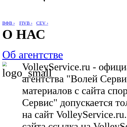
ВФВ ›
FIVB ›
CEV ›
О НАС
Об агентстве
VolleyService.ru - офи
агентства "Волей Серв
материалов с сайта спо
Сервис" допускается то
на сайт VolleyService.r
сайта ссылка на VolleyS