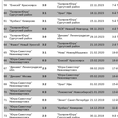
"Газпром-Югра"
59
"Енисей" Красноярск
3:0
22.11.2023
7-й 
Сургутский район
"Газпром-Югра"
60
3:1
"Урал" Уфа
18.11.2023
6-й 
Сургутский район
"Газпром-Югра"
61
"Кузбасс" Кемерово
3:1
15.11.2023
5-й 
Сургутский район
"Газпром-Югра"
62
0:3
"АСК" Нижний Новгород
08.11.2023
4-й 
Сургутский район
"Газпром-Югра"
"Динамо" Ленинградксая
63
3:0
29.10.2023
3-й 
Сургутский район
обл.
"Газпром-Югра"
64
"Факел" Новый Уренгой
3:2
21.10.2023
2-й 
Сургутский район
"Югра-Самотлор"
65
3:1
"Нова" Новокуйбышевск
21.02.2020
19-й
Нижневартовск
"Югра-Самотлор"
66
0:3
"Енисей" Красноярск
15.02.2020
18-й
Нижневартовск
"Динамо" Ленинградксая
"Югра-Самотлор"
67
2:3
08.02.2020
17-й
обл.
Нижневартовск
"Югра-Самотлор"
68
"Динамо" Москва
3:0
05.02.2020
16-й
Нижневартовск
"Югра-Самотлор"
69
3:2
"Урал" Уфа
01.02.2020
15-й
Нижневартовск
"Югра-Самотлор"
70
0:3
"Локомотив" Новосибирск
21.01.2020
13-й
Нижневартовск
"Югра-Самотлор"
71
0:3
"Зенит" Санкт-Петербург
21.12.2019
12-й
Нижневартовск
"Югра-Самотлор"
72
1:3
"Кузбасс" Кемерово
14.12.2019
11-й
Нижневартовск
"Югра-Самотлор"
"Газпром-Югра"
73
2:3
30.11.2019
9-й 
Нижневартовск
Сургутский район