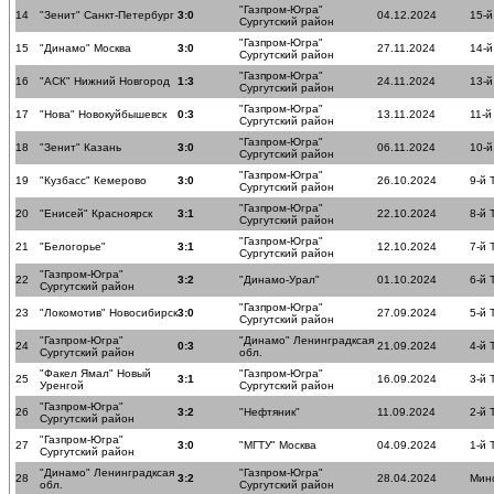
"Газпром-Югра"
14
"Зенит" Санкт-Петербург
3:0
04.12.2024
15-й
Сургутский район
"Газпром-Югра"
15
"Динамо" Москва
3:0
27.11.2024
14-й
Сургутский район
"Газпром-Югра"
16
"АСК" Нижний Новгород
1:3
24.11.2024
13-й
Сургутский район
"Газпром-Югра"
17
"Нова" Новокуйбышевск
0:3
13.11.2024
11-й
Сургутский район
"Газпром-Югра"
18
"Зенит" Казань
3:0
06.11.2024
10-й
Сургутский район
"Газпром-Югра"
19
"Кузбасс" Кемерово
3:0
26.10.2024
9-й 
Сургутский район
"Газпром-Югра"
20
"Енисей" Красноярск
3:1
22.10.2024
8-й 
Сургутский район
"Газпром-Югра"
21
"Белогорье"
3:1
12.10.2024
7-й 
Сургутский район
"Газпром-Югра"
22
3:2
"Динамо-Урал"
01.10.2024
6-й 
Сургутский район
"Газпром-Югра"
23
"Локомотив" Новосибирск
3:0
27.09.2024
5-й 
Сургутский район
"Газпром-Югра"
"Динамо" Ленинградксая
24
0:3
21.09.2024
4-й 
Сургутский район
обл.
"Факел Ямал" Новый
"Газпром-Югра"
25
3:1
16.09.2024
3-й 
Уренгой
Сургутский район
"Газпром-Югра"
26
3:2
"Нефтяник"
11.09.2024
2-й 
Сургутский район
"Газпром-Югра"
27
3:0
"МГТУ" Москва
04.09.2024
1-й 
Сургутский район
"Динамо" Ленинградксая
"Газпром-Югра"
28
3:2
28.04.2024
Мин
обл.
Сургутский район