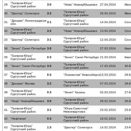
"Газпром-Югра"
29
3:0
"Нова" Новокуйбышевск
27.04.2024
Мин
Сургутский район
"Газпром-Югра"
30
"Шахтер" Солигорск
3:2
26.04.2024
Мин
Сургутский район
"Динамо" Ленинградксая
"Газпром-Югра"
31
3:1
14.04.2024
Сос
обл.
Сургутский район
"Газпром-Югра"
32
3:2
"Нова" Новокуйбышевск
13.04.2024
Сос
Сургутский район
"Газпром-Югра"
33
"Шахтер" Солигорск
3:1
12.04.2024
Сос
Сургутский район
"Газпром-Югра"
34
"Зенит" Санкт-Петербург
3:0
27.03.2024
Ква
Сургутский район
"Газпром-Югра"
35
0:3
"Зенит" Санкт-Петербург
21.03.2024
Ква
Сургутский район
"Газпром-Югра"
36
"Зенит" Санкт-Петербург
3:0
17.03.2024
30-й
Сургутский район
"Газпром-Югра"
37
0:3
"Локомотив" Новосибирск
13.03.2024
29-й
Сургутский район
"Газпром-Югра"
38
"Динамо" Москва
3:2
07.03.2024
28-й
Сургутский район
"Газпром-Югра"
39
0:3
"Зенит" Казань
02.03.2024
27-й
Сургутский район
"Газпром-Югра"
40
"Нова" Новокуйбышевск
3:0
28.02.2024
26-й
Сургутский район
"Газпром-Югра"
"Югра-Самотлор"
41
3:1
23.02.2024
25-й
Сургутский район
Нижневартовск
"Газпром-Югра"
42
"Нефтяник"
0:3
19.02.2024
24-й
Сургутский район
"Газпром-Югра"
43
1:3
"Шахтер" Солигорск
14.02.2024
23-й
Сургутский район