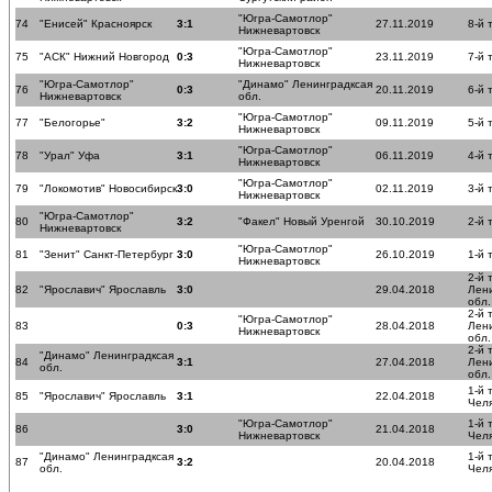
"Югра-Самотлор"
74
"Енисей" Красноярск
3:1
27.11.2019
8-й 
Нижневартовск
"Югра-Самотлор"
75
"АСК" Нижний Новгород
0:3
23.11.2019
7-й 
Нижневартовск
"Югра-Самотлор"
"Динамо" Ленинградксая
76
0:3
20.11.2019
6-й 
Нижневартовск
обл.
"Югра-Самотлор"
77
"Белогорье"
3:2
09.11.2019
5-й 
Нижневартовск
"Югра-Самотлор"
78
"Урал" Уфа
3:1
06.11.2019
4-й 
Нижневартовск
"Югра-Самотлор"
79
"Локомотив" Новосибирск
3:0
02.11.2019
3-й 
Нижневартовск
"Югра-Самотлор"
80
3:2
"Факел" Новый Уренгой
30.10.2019
2-й 
Нижневартовск
"Югра-Самотлор"
81
"Зенит" Санкт-Петербург
3:0
26.10.2019
1-й 
Нижневартовск
2-й 
82
"Ярославич" Ярославль
3:0
29.04.2018
Лен
обл.
2-й 
"Югра-Самотлор"
83
0:3
28.04.2018
Лен
Нижневартовск
обл.
2-й 
"Динамо" Ленинградксая
84
3:1
27.04.2018
Лен
обл.
обл.
1-й 
85
"Ярославич" Ярославль
3:1
22.04.2018
Чел
"Югра-Самотлор"
1-й 
86
3:0
21.04.2018
Нижневартовск
Чел
"Динамо" Ленинградксая
1-й 
87
3:2
20.04.2018
обл.
Чел