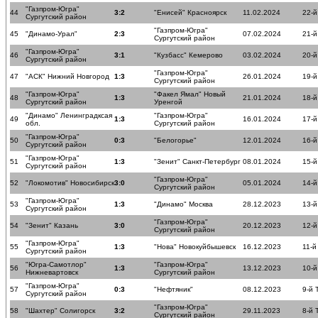
"Газпром-Югра"
44
3:2
"Енисей" Красноярск
11.02.2024
22-й
Сургутский район
"Газпром-Югра"
45
"Динамо-Урал"
2:3
07.02.2024
21-й
Сургутский район
"Газпром-Югра"
46
3:1
"Кузбасс" Кемерово
03.02.2024
20-й
Сургутский район
"Газпром-Югра"
47
"АСК" Нижний Новгород
1:3
26.01.2024
19-й
Сургутский район
"Газпром-Югра"
"Факел Ямал" Новый
48
1:3
21.01.2024
18-й
Сургутский район
Уренгой
"Динамо" Ленинградксая
"Газпром-Югра"
49
1:3
16.01.2024
17-й
обл.
Сургутский район
"Газпром-Югра"
50
0:3
"Белогорье"
12.01.2024
16-й
Сургутский район
"Газпром-Югра"
51
1:3
"Зенит" Санкт-Петербург
08.01.2024
15-й
Сургутский район
"Газпром-Югра"
52
"Локомотив" Новосибирск
3:0
05.01.2024
14-й
Сургутский район
"Газпром-Югра"
53
1:3
"Динамо" Москва
28.12.2023
13-й
Сургутский район
"Газпром-Югра"
54
"Зенит" Казань
3:0
20.12.2023
12-й
Сургутский район
"Газпром-Югра"
55
1:3
"Нова" Новокуйбышевск
16.12.2023
11-й
Сургутский район
"Югра-Самотлор"
"Газпром-Югра"
56
1:3
13.12.2023
10-й
Нижневартовск
Сургутский район
"Газпром-Югра"
57
0:3
"Нефтяник"
08.12.2023
9-й 
Сургутский район
"Газпром-Югра"
58
"Шахтер" Солигорск
3:2
29.11.2023
8-й 
Сургутский район