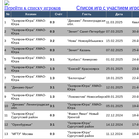
Перейти к списку игроков
Список игр с участием игр
№
Хозяин
Счёт
Гость
Дата
"Газпром-Югра" ХМАО-
"Динамо" Ленинградксая
1
0:3
11.03.2025
Ква
Югра
обл.
"Газпром-Югра" ХМАО-
2
0:3
"Зенит" Санкт-Петербург
07.03.2025
30-й
Югра
"Газпром-Югра" ХМАО-
3
3:2
"Нова" Новокуйбышевск
15.02.2025
26-й
Югра
"Газпром-Югра" ХМАО-
4
0:3
"Зенит" Казань
07.02.2025
25-й
Югра
"Газпром-Югра" ХМАО-
5
3:1
"Кузбасс" Кемерово
01.02.2025
24-й
Югра
"Газпром-Югра" ХМАО-
6
1:3
"Енисей" Красноярск
25.01.2025
23-й
Югра
"Газпром-Югра" ХМАО-
7
1:3
"Белогорье"
18.01.2025
22-й
Югра
"Газпром-Югра" ХМАО-
8
"Динамо-Урал"
3:1
12.01.2025
21-й
Югра
"Газпром-Югра" ХМАО-
9
1:3
"Локомотив" Новосибирск
09.01.2025
20-й
Югра
"Динамо" Ленинградксая
"Газпром-Югра" ХМАО-
10
3:1
05.01.2025
19-й
обл.
Югра
"Газпром-Югра"
"Факел Ямал" Новый
11
0:3
22.12.2024
18-й
Сургутский район
Уренгой
"Газпром-Югра"
12
"Оренбуржье"
3:1
14.12.2024
17-й
Сургутский район
"Газпром-Югра"
13
"МГТУ" Москва
0:3
11.12.2024
16-й
Сургутский район