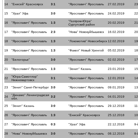
14
"Енисей" Красноярск
3:1
"Ярославич" Ярославль
27.02.2019
23
15
"Урал" Уфа
3:0
"Ярославич" Ярославль
24.02.2019
22
"Газпром-Югра"
16
"Ярославич" Ярославль
1:3
20.02.2019
21
Сургутский район
17
"Ярославич" Ярославль
2:3
"Нова" Новокуйбышевск
16.02.2019
20
18
"Ярославич" Ярославль
1:3
"Локомотив" Новосибирск
12.02.2019
19
19
"Ярославич" Ярославль
1:3
"Факел" Новый Уренгой
05.02.2019
18
20
"Белогорье"
3:0
"Ярославич" Ярославль
02.02.2019
17
21
"Ярославич" Ярославль
1:3
"Зенит" Казань
23.01.2019
15
"Югра-Самотлор"
22
3:1
"Ярославич" Ярославль
12.01.2019
14
Нижневартовск
23
"Зенит" Санкт-Петербург
3:0
"Ярославич" Ярославль
09.01.2019
13
"Динамо" Ленинградксая
24
3:2
"Ярославич" Ярославль
04.01.2019
12
обл.
25
"Зенит" Казань
3:0
"Ярославич" Ярославль
29.12.2018
11
26
"Ярославич" Ярославль
1:3
"Енисей" Красноярск
25.12.2018
10
27
"Ярославич" Ярославль
0:3
"Урал" Уфа
22.12.2018
9-
28
"Нова" Новокуйбышевск
3:0
"Ярославич" Ярославль
08.12.2018
8-