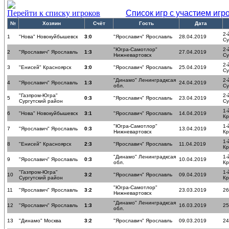
Перейти к списку игроков
Список игр с участием игр
№
Хозяин
Счёт
Гость
Дата
2-
1
"Нова" Новокуйбышевск
3:0
"Ярославич" Ярославль
28.04.2019
Су
"Югра-Самотлор"
2-
2
"Ярославич" Ярославль
1:3
27.04.2019
Нижневартовск
Су
2-
3
"Енисей" Красноярск
3:0
"Ярославич" Ярославль
25.04.2019
Су
"Динамо" Ленинградксая
2-
4
"Ярославич" Ярославль
1:3
24.04.2019
обл.
Су
"Газпром-Югра"
2-
5
0:3
"Ярославич" Ярославль
23.04.2019
Сургутский район
Су
1-
6
"Нова" Новокуйбышевск
3:1
"Ярославич" Ярославль
14.04.2019
Кр
"Югра-Самотлор"
1-
7
"Ярославич" Ярославль
0:3
13.04.2019
Нижневартовск
Кр
1-
8
"Енисей" Красноярск
2:3
"Ярославич" Ярославль
11.04.2019
Кр
"Динамо" Ленинградксая
1-
9
"Ярославич" Ярославль
0:3
10.04.2019
обл.
Кр
"Газпром-Югра"
1-
10
3:2
"Ярославич" Ярославль
09.04.2019
Сургутский район
Кр
"Югра-Самотлор"
11
"Ярославич" Ярославль
3:2
23.03.2019
26
Нижневартовск
"Динамо" Ленинградксая
12
"Ярославич" Ярославль
1:3
16.03.2019
25
обл.
13
"Динамо" Москва
3:2
"Ярославич" Ярославль
09.03.2019
24