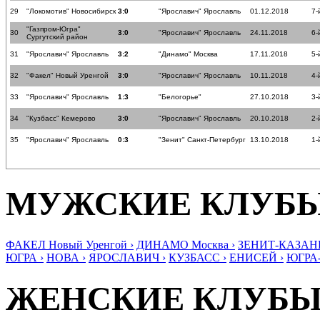
29
"Локомотив" Новосибирск
3:0
"Ярославич" Ярославль
01.12.2018
7-
"Газпром-Югра"
30
3:0
"Ярославич" Ярославль
24.11.2018
6-
Сургутский район
31
"Ярославич" Ярославль
3:2
"Динамо" Москва
17.11.2018
5-
32
"Факел" Новый Уренгой
3:0
"Ярославич" Ярославль
10.11.2018
4-
33
"Ярославич" Ярославль
1:3
"Белогорье"
27.10.2018
3-
34
"Кузбасс" Кемерово
3:0
"Ярославич" Ярославль
20.10.2018
2-
35
"Ярославич" Ярославль
0:3
"Зенит" Санкт-Петербург
13.10.2018
1-
МУЖСКИЕ КЛУБ
ФАКЕЛ Новый Уренгой ›
ДИНАМО Москва ›
ЗЕНИТ-КАЗАНЬ
ЮГРА ›
НОВА ›
ЯРОСЛАВИЧ ›
КУЗБАСС ›
ЕНИСЕЙ ›
ЮГРА
ЖЕНСКИЕ КЛУБ