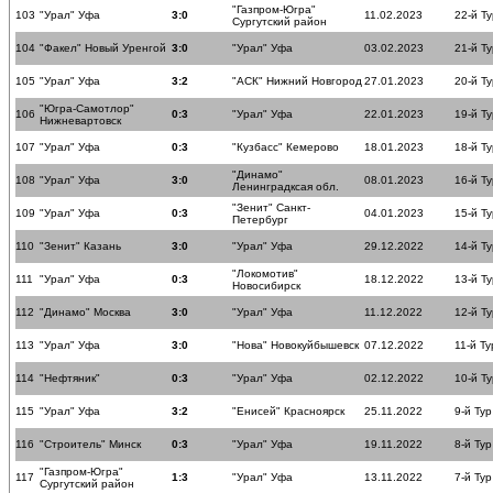
"Газпром-Югра"
103
"Урал" Уфа
3:0
11.02.2023
22-й Ту
Сургутский район
104
"Факел" Новый Уренгой
3:0
"Урал" Уфа
03.02.2023
21-й Ту
105
"Урал" Уфа
3:2
"АСК" Нижний Новгород
27.01.2023
20-й Ту
"Югра-Самотлор"
106
0:3
"Урал" Уфа
22.01.2023
19-й Ту
Нижневартовск
107
"Урал" Уфа
0:3
"Кузбасс" Кемерово
18.01.2023
18-й Ту
"Динамо"
108
"Урал" Уфа
3:0
08.01.2023
16-й Ту
Ленинградксая обл.
"Зенит" Санкт-
109
"Урал" Уфа
0:3
04.01.2023
15-й Ту
Петербург
110
"Зенит" Казань
3:0
"Урал" Уфа
29.12.2022
14-й Ту
"Локомотив"
111
"Урал" Уфа
0:3
18.12.2022
13-й Ту
Новосибирск
112
"Динамо" Москва
3:0
"Урал" Уфа
11.12.2022
12-й Ту
113
"Урал" Уфа
3:0
"Нова" Новокуйбышевск
07.12.2022
11-й Ту
114
"Нефтяник"
0:3
"Урал" Уфа
02.12.2022
10-й Ту
115
"Урал" Уфа
3:2
"Енисей" Красноярск
25.11.2022
9-й Тур
116
"Строитель" Минск
0:3
"Урал" Уфа
19.11.2022
8-й Тур
"Газпром-Югра"
117
1:3
"Урал" Уфа
13.11.2022
7-й Тур
Сургутский район