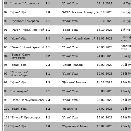
88
"Шахтер" Солигорск
3:1
"Урал" Уфа
08.11.2023
4-й Тур
89
"Урал" Уфа
3:0
"АСК" Нижний Новгород
28.10.2023
3-й Тур
90
"Кузбасс" Кемерово
3:1
"Урал" Уфа
22.10.2023
2-й Тур
91
"Факел" Новый Уренгой
3:1
"Урал" Уфа
14.10.2023
1-й Тур
Квали
92
"Урал" Уфа
1:3
"Факел" Новый Уренгой
31.03.2023
этап
Квали
93
"Факел" Новый Уренгой
3:1
"Урал" Уфа
28.03.2023
этап
"Зенит" Санкт-
94
3:2
"Урал" Уфа
24.03.2023
30-й Ту
Петербург
95
"Урал" Уфа
0:3
"Зенит" Казань
19.03.2023
29-й Ту
"Локомотив"
96
3:1
"Урал" Уфа
15.03.2023
28-й Ту
Новосибирск
97
"Урал" Уфа
1:3
"Динамо" Москва
11.03.2023
27-й Ту
98
"Белогорье"
3:1
"Урал" Уфа
08.03.2023
17-й Ту
99
"Нова" Новокуйбышевск
0:3
"Урал" Уфа
03.03.2023
26-й Ту
100
"Урал" Уфа
3:2
"Нефтяник"
24.02.2023
25-й Ту
101
"Енисей" Красноярск
3:2
"Урал" Уфа
19.02.2023
24-й Ту
102
"Урал" Уфа
3:0
"Строитель" Минск
15.02.2023
23-й Ту