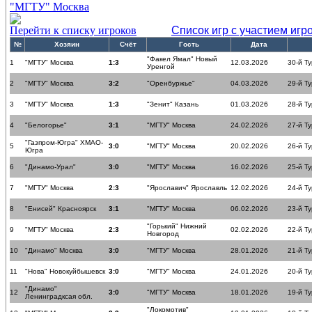
"МГТУ" Москва
Перейти к списку игроков
Список игр с участием игр
№
Хозяин
Счёт
Гость
Дата
"Факел Ямал" Новый
1
"МГТУ" Москва
1:3
12.03.2026
30-й Ту
Уренгой
2
"МГТУ" Москва
3:2
"Оренбуржье"
04.03.2026
29-й Ту
3
"МГТУ" Москва
1:3
"Зенит" Казань
01.03.2026
28-й Ту
4
"Белогорье"
3:1
"МГТУ" Москва
24.02.2026
27-й Ту
"Газпром-Югра" ХМАО-
5
3:0
"МГТУ" Москва
20.02.2026
26-й Ту
Югра
6
"Динамо-Урал"
3:0
"МГТУ" Москва
16.02.2026
25-й Ту
7
"МГТУ" Москва
2:3
"Ярославич" Ярославль
12.02.2026
24-й Ту
8
"Енисей" Красноярск
3:1
"МГТУ" Москва
06.02.2026
23-й Ту
"Горький" Нижний
9
"МГТУ" Москва
2:3
02.02.2026
22-й Ту
Новгород
10
"Динамо" Москва
3:0
"МГТУ" Москва
28.01.2026
21-й Ту
11
"Нова" Новокуйбышевск
3:0
"МГТУ" Москва
24.01.2026
20-й Ту
"Динамо"
12
3:0
"МГТУ" Москва
18.01.2026
19-й Ту
Ленинградксая обл.
"Локомотив"