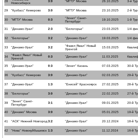
28
3:0
"МГТУ" Москва
26.10.2025
3-й Тур
Новосибирск
29
"Кузбасс" Кемерово
3:0
"МГТУ" Москва
23.10.2025
2-й Тур
"Зенит" Санкт-
30
"МГТУ" Москва
0:3
19.10.2025
1-й Тур
Петербург
31
"Динамо-Урал"
2:3
"Белогорье"
23.03.2025
1/4 фи
32
"Белогорье"
3:2
"Динамо-Урал"
19.03.2025
1/4 фи
"Факел Ямал" Новый
33
"Динамо-Урал"
3:2
15.03.2025
Квалиф
Уренгой
"Факел Ямал" Новый
34
0:3
"Динамо-Урал"
11.03.2025
Квалиф
Уренгой
35
"Динамо-Урал"
0:3
"Зенит" Казань
07.03.2025
30-й Ту
36
"Кузбасс" Кемерово
3:0
"Динамо-Урал"
02.03.2025
29-й Ту
37
"Динамо-Урал"
1:3
"Енисей" Красноярск
27.02.2025
28-й Ту
38
"Белогорье"
3:0
"Динамо-Урал"
22.02.2025
27-й Ту
"Зенит" Санкт-
39
3:1
"Динамо-Урал"
09.01.2025
20-й Ту
Петербург
40
"Динамо" Москва
3:0
"Динамо-Урал"
05.01.2025
19-й Ту
41
"АСК" Нижний Новгород
3:2
"Динамо-Урал"
20.12.2024
18-й Ту
42
"Нова" Новокуйбышевск
1:3
"Динамо-Урал"
11.12.2024
16-й Ту