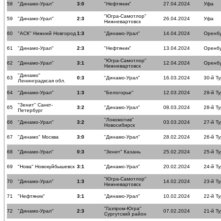
58
"Динамо-Урал"
3:0
"Нефтяник"
27.04.2024
Уфа
"Югра-Самотлор"
59
"Динамо-Урал"
2:3
26.04.2024
Уфа
Нижневартовск
60
"АСК" Нижний Новгород
1:3
"Динамо-Урал"
14.04.2024
Оренб
61
"Динамо-Урал"
2:3
"Нефтяник"
13.04.2024
Оренб
"Югра-Самотлор"
62
"Динамо-Урал"
3:1
12.04.2024
Оренб
Нижневартовск
"Динамо"
63
0:3
"Динамо-Урал"
16.03.2024
30-й Ту
Ленинградксая обл.
64
"Динамо-Урал"
1:3
"Белогорье"
12.03.2024
29-й Ту
"Зенит" Санкт-
65
3:2
"Динамо-Урал"
08.03.2024
28-й Ту
Петербург
"Локомотив"
66
"Динамо-Урал"
3:2
03.03.2024
27-й Ту
Новосибирск
67
"Динамо" Москва
3:0
"Динамо-Урал"
28.02.2024
26-й Ту
68
"Динамо-Урал"
0:3
"Зенит" Казань
25.02.2024
25-й Ту
69
"Нова" Новокуйбышевск
3:1
"Динамо-Урал"
20.02.2024
24-й Ту
"Югра-Самотлор"
70
"Динамо-Урал"
1:3
14.02.2024
23-й Ту
Нижневартовск
71
"Нефтяник"
3:1
"Динамо-Урал"
10.02.2024
22-й Ту
"Газпром-Югра"
72
"Динамо-Урал"
2:3
07.02.2024
21-й Ту
Сургутский район