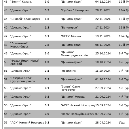
43
"Зенит" Казань
3:0
"Динамо-Урал"
04.12.2024
15-й Ту
44
"Динамо-Урал"
3:2
"Кузбасс" Кемерово
28.11.2024
14-й Ту
45
"Енисей" Красноярск
1:3
"Динамо-Урал"
22.11.2024
13-й Ту
46
"Динамо-Урал"
1:3
"Белогорье"
17.11.2024
12-й Ту
47
"Динамо-Урал"
3:1
"МГТУ" Москва
13.11.2024
11-й Ту
"Локомотив"
48
3:2
"Динамо-Урал"
06.11.2024
10-й Ту
Новосибирск
"Динамо"
49
"Динамо-Урал"
3:0
25.10.2024
9-й Тур
Ленинградксая обл.
"Факел Ямал" Новый
50
0:3
"Динамо-Урал"
19.10.2024
8-й Тур
Уренгой
51
"Динамо-Урал"
3:1
"Нефтяник"
11.10.2024
7-й Тур
"Газпром-Югра"
52
3:2
"Динамо-Урал"
01.10.2024
6-й Тур
Сургутский район
"Зенит" Санкт-
53
"Динамо-Урал"
3:1
27.09.2024
5-й Тур
Петербург
54
"Динамо-Урал"
0:3
"Динамо" Москва
21.09.2024
4-й Тур
55
"Динамо-Урал"
3:1
"АСК" Нижний Новгород
15.09.2024
3-й Тур
56
"Динамо-Урал"
3:0
"Нова" Новокуйбышевск
07.09.2024
1-й Тур
57
"АСК" Нижний Новгород
0:3
"Динамо-Урал"
28.04.2024
Уфа