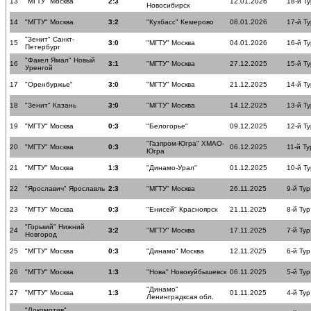
13
"МГТУ" Москва
2:3
12.01.2026
18-й Ту
Новосибирск
14
"МГТУ" Москва
3:2
"Кузбасс" Кемерово
08.01.2026
17-й Ту
"Зенит" Санкт-
15
3:0
"МГТУ" Москва
04.01.2026
16-й Ту
Петербург
"Факел Ямал" Новый
16
3:1
"МГТУ" Москва
27.12.2025
15-й Ту
Уренгой
17
"Оренбуржье"
3:0
"МГТУ" Москва
21.12.2025
14-й Ту
18
"Зенит" Казань
3:0
"МГТУ" Москва
14.12.2025
13-й Ту
19
"МГТУ" Москва
0:3
"Белогорье"
09.12.2025
12-й Ту
"Газпром-Югра" ХМАО-
20
"МГТУ" Москва
0:3
06.12.2025
11-й Ту
Югра
21
"МГТУ" Москва
1:3
"Динамо-Урал"
01.12.2025
10-й Ту
22
"Ярославич" Ярославль
2:3
"МГТУ" Москва
26.11.2025
9-й Тур
23
"МГТУ" Москва
0:3
"Енисей" Красноярск
21.11.2025
8-й Тур
"Горький" Нижний
24
3:2
"МГТУ" Москва
17.11.2025
7-й Тур
Новгород
25
"МГТУ" Москва
0:3
"Динамо" Москва
12.11.2025
6-й Тур
26
"МГТУ" Москва
1:3
"Нова" Новокуйбышевск
06.11.2025
5-й Тур
"Динамо"
27
"МГТУ" Москва
1:3
01.11.2025
4-й Тур
Ленинградксая обл.
"Локомотив"