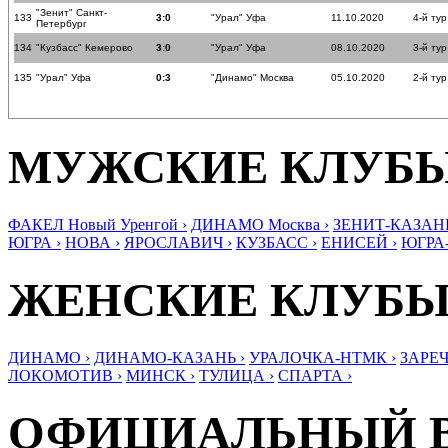
"Зенит" Санкт-
133
3:0
"Урал" Уфа
11.10.2020
4-й тур
Петербург
134
"Кузбасс" Кемерово
3:0
"Урал" Уфа
08.10.2020
3-й тур
135
"Урал" Уфа
0:3
"Динамо" Москва
05.10.2020
2-й тур
МУЖСКИЕ КЛУБ
ФАКЕЛ Новый Уренгой ›
ДИНАМО Москва ›
ЗЕНИТ-КАЗАНЬ
ЮГРА ›
НОВА ›
ЯРОСЛАВИЧ ›
КУЗБАСС ›
ЕНИСЕЙ ›
ЮГРА
ЖЕНСКИЕ КЛУБ
ДИНАМО ›
ДИНАМО-КАЗАНЬ ›
УРАЛОЧКА-НТМК ›
ЗАРЕЧ
ЛОКОМОТИВ ›
МИНСК ›
ТУЛИЦА ›
СПАРТА ›
ОФИЦИАЛЬНЫЙ 