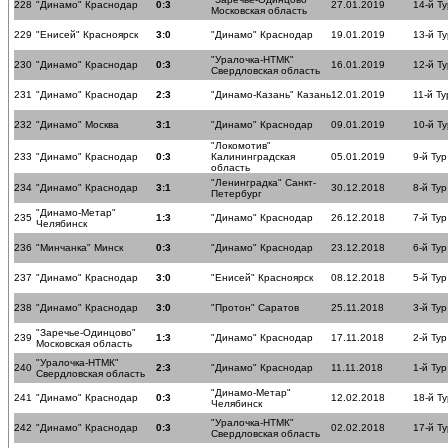
228
"Динамо" Краснодар
0:3
27.01.2019
14-й Ту
Московская область
229
"Енисей" Красноярск
3:0
"Динамо" Краснодар
19.01.2019
13-й Ту
"Уралочка-НТМК"
230
"Динамо" Краснодар
0:3
16.01.2019
12-й Ту
Свердловская область
231
"Динамо" Краснодар
2:3
"Динамо-Казань" Казань
12.01.2019
11-й Ту
232
"Динамо" Москва
3:1
"Динамо" Краснодар
09.01.2019
10-й Ту
"Локомотив"
233
"Динамо" Краснодар
0:3
Калининградская
05.01.2019
9-й Тур
область
"Ленинградка" Санкт-
234
"Динамо" Краснодар
3:1
30.12.2018
8-й Тур
Петербург
"Динамо-Метар"
235
1:3
"Динамо" Краснодар
26.12.2018
7-й Тур
Челябинск
236
"Минчанка" Минск
0:3
"Динамо" Краснодар
23.12.2018
6-й Тур
237
"Динамо" Краснодар
3:0
"Енисей" Красноярск
08.12.2018
5-й Тур
238
"Динамо" Краснодар
3:0
"Протон" Саратов
25.11.2018
3-й Тур
"Заречье-Одинцово"
239
1:3
"Динамо" Краснодар
17.11.2018
2-й Тур
Московская область
"Уралочка-НТМК"
240
2:3
"Динамо" Краснодар
11.11.2018
1-й Тур
Свердловская область
"Динамо-Метар"
241
"Динамо" Краснодар
0:3
12.02.2018
18-й Ту
Челябинск
"Уралочка-НТМК"
242
"Динамо" Краснодар
0:3
02.02.2018
17-й Ту
Свердловская область