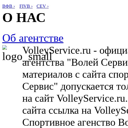
ВФВ ›
FIVB ›
CEV ›
О НАС
Об агентстве
VolleyService.ru - офи
агентства "Волей Серв
материалов с сайта спо
Сервис" допускается то
на сайт VolleyService.r
сайта ссылка на VolleyS
Спортивное агенство В