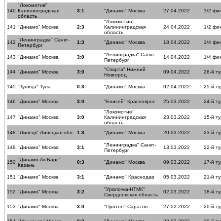
"Локомотив"
140
Калининградская
3:1
"Динамо" Москва
27.04.2022
1/2 фи
область
"Локомотив"
141
"Динамо" Москва
2:3
Калининградская
24.04.2022
1/2 фи
область
"Ленинградка" Санкт-
142
1:3
"Динамо" Москва
18.04.2022
1/4 фи
Петербург
"Ленинградка" Санкт-
143
"Динамо" Москва
3:0
14.04.2022
1/4 фи
Петербург
"Спарта" Нижний
144
"Динамо" Москва
3:0
09.04.2022
26-й ту
Новгород
145
"Тулица" Тула
0:3
"Динамо" Москва
02.04.2022
25-й ту
146
"Динамо" Москва
3:0
"Енисей" Красноярск
25.03.2022
24-й ту
"Локомотив"
147
"Динамо" Москва
3:0
Калининградская
23.03.2022
15-й ту
область
148
"Липецк" Липецкая обл.
1:3
"Динамо" Москва
20.03.2022
23-й ту
"Ленинградка" Санкт-
149
"Динамо" Москва
3:1
13.03.2022
22-й ту
Петербург
"Динамо-Ак Барс"
150
0:3
"Динамо" Москва
09.03.2022
17-й ту
Казань
151
"Динамо" Москва
3:1
"Динамо" Краснодар
05.03.2022
21-й ту
"Уралочка-НТМК"
152
"Динамо" Москва
3:2
02.03.2022
18-й ту
Свердловская область
153
"Динамо" Москва
3:0
"Протон" Саратов
27.02.2022
20-й ту