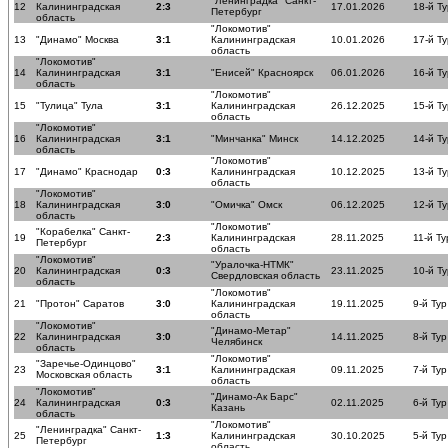
"Ленинградка" Санкт-
12
Калининградская
2:3
17.01.2026
18-й Ту
Петербург
область
"Локомотив"
13
"Динамо" Москва
3:1
Калининградская
10.01.2026
17-й Ту
область
"Локомотив"
14
Калининградская
3:1
"Енисей" Красноярск
06.01.2026
16-й Ту
область
"Локомотив"
15
"Тулица" Тула
3:1
Калининградская
26.12.2025
15-й Ту
область
"Локомотив"
16
Калининградская
3:1
"Минчанка" Минск
14.12.2025
14-й Ту
область
"Локомотив"
17
"Динамо" Краснодар
0:3
Калининградская
10.12.2025
13-й Ту
область
"Локомотив"
18
Калининградская
3:0
"Омичка" Омск
06.12.2025
12-й Ту
область
"Локомотив"
"Корабелка" Санкт-
19
2:3
Калининградская
28.11.2025
11-й Ту
Петербург
область
"Локомотив"
"Уралочка-НТМК"
20
Калининградская
0:3
23.11.2025
10-й Ту
Свердловская область
область
"Локомотив"
21
"Протон" Саратов
3:0
Калининградская
19.11.2025
9-й Тур
область
"Локомотив"
"Динамо-Метар"
22
Калининградская
3:0
14.11.2025
8-й Тур
Челябинск
область
"Локомотив"
"Заречье-Одинцово"
23
3:1
Калининградская
09.11.2025
7-й Тур
Московская область
область
"Локомотив"
"Динамо-Ак Барс"
24
Калининградская
0:3
02.11.2025
6-й Тур
Казань
область
"Локомотив"
"Ленинградка" Санкт-
25
1:3
Калининградская
30.10.2025
5-й Тур
Петербург
область