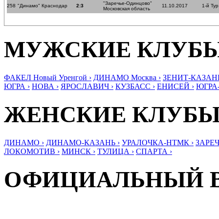
"Заречье-Одинцово"
258
"Динамо" Краснодар
2:3
11.10.2017
1-й Тур
Московская область
МУЖСКИЕ КЛУБ
ФАКЕЛ Новый Уренгой ›
ДИНАМО Москва ›
ЗЕНИТ-КАЗАНЬ
ЮГРА ›
НОВА ›
ЯРОСЛАВИЧ ›
КУЗБАСС ›
ЕНИСЕЙ ›
ЮГРА
ЖЕНСКИЕ КЛУБ
ДИНАМО ›
ДИНАМО-КАЗАНЬ ›
УРАЛОЧКА-НТМК ›
ЗАРЕЧ
ЛОКОМОТИВ ›
МИНСК ›
ТУЛИЦА ›
СПАРТА ›
ОФИЦИАЛЬНЫЙ 