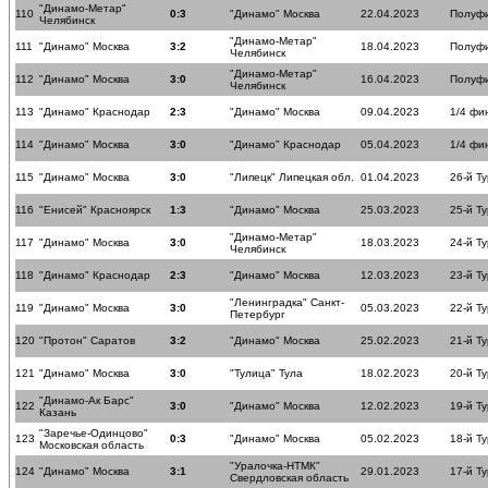
"Динамо-Метар"
110
0:3
"Динамо" Москва
22.04.2023
Полуф
Челябинск
"Динамо-Метар"
111
"Динамо" Москва
3:2
18.04.2023
Полуф
Челябинск
"Динамо-Метар"
112
"Динамо" Москва
3:0
16.04.2023
Полуф
Челябинск
113
"Динамо" Краснодар
2:3
"Динамо" Москва
09.04.2023
1/4 фи
114
"Динамо" Москва
3:0
"Динамо" Краснодар
05.04.2023
1/4 фи
115
"Динамо" Москва
3:0
"Липецк" Липецкая обл.
01.04.2023
26-й Ту
116
"Енисей" Красноярск
1:3
"Динамо" Москва
25.03.2023
25-й Ту
"Динамо-Метар"
117
"Динамо" Москва
3:0
18.03.2023
24-й Ту
Челябинск
118
"Динамо" Краснодар
2:3
"Динамо" Москва
12.03.2023
23-й Ту
"Ленинградка" Санкт-
119
"Динамо" Москва
3:0
05.03.2023
22-й Ту
Петербург
120
"Протон" Саратов
3:2
"Динамо" Москва
25.02.2023
21-й Ту
121
"Динамо" Москва
3:0
"Тулица" Тула
18.02.2023
20-й Ту
"Динамо-Ак Барс"
122
3:0
"Динамо" Москва
12.02.2023
19-й Ту
Казань
"Заречье-Одинцово"
123
0:3
"Динамо" Москва
05.02.2023
18-й Ту
Московская область
"Уралочка-НТМК"
124
"Динамо" Москва
3:1
29.01.2023
17-й Ту
Свердловская область