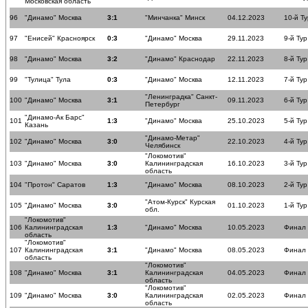
Московская область
96
"Динамо" Москва
3:1
"Минчанка" Минск
04.12.2023
10-й Ту
97
"Енисей" Красноярск
0:3
"Динамо" Москва
29.11.2023
9-й Тур
98
"Динамо" Москва
3:2
"Динамо" Краснодар
22.11.2023
8-й Тур
99
"Тулица" Тула
0:3
"Динамо" Москва
12.11.2023
7-й Тур
"Ленинградка" Санкт-
100
"Динамо" Москва
3:1
09.11.2023
6-й Тур
Петербург
"Динамо-Ак Барс"
101
1:3
"Динамо" Москва
25.10.2023
5-й Тур
Казань
"Динамо-Метар"
102
"Динамо" Москва
3:0
22.10.2023
4-й Тур
Челябинск
"Локомотив"
103
"Динамо" Москва
3:0
Калининградская
16.10.2023
3-й Тур
область
104
"Протон" Саратов
1:3
"Динамо" Москва
08.10.2023
2-й Тур
"Атом-Курск" Курская
105
"Динамо" Москва
3:0
01.10.2023
1-й Тур
обл.
"Локомотив"
106
Калининградская
1:3
"Динамо" Москва
10.05.2023
Финал
область
"Локомотив"
107
Калининградская
3:1
"Динамо" Москва
08.05.2023
Финал
область
"Локомотив"
108
"Динамо" Москва
3:1
Калининградская
04.05.2023
Финал
область
"Локомотив"
109
"Динамо" Москва
3:0
Калининградская
02.05.2023
Финал
область