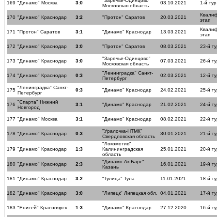
"Заречье-Одинцово"
169
"Динамо" Москва
3:0
03.10.2021
1-й тур
Московская область
Квали
170
"Динамо" Краснодар
3:2
"Протон" Саратов
20.03.2021
этап
Квали
171
"Протон" Саратов
3:1
"Динамо" Краснодар
13.03.2021
этап
172
"Динамо" Краснодар
3:0
"Протон" Саратов
08.03.2021
23-й ту
"Заречье-Одинцово"
173
"Динамо" Краснодар
3:0
07.03.2021
26-й ту
Московская область
"Ленинградка" Санкт-
174
"Динамо" Краснодар
0:3
02.03.2021
12-й ту
Петербург
"Ленинградка" Санкт-
175
0:3
"Динамо" Краснодар
24.02.2021
25-й ту
Петербург
"Спарта" Нижний
176
3:1
"Динамо" Краснодар
21.02.2021
24-й ту
Новгород
177
"Динамо" Москва
3:1
"Динамо" Краснодар
08.02.2021
22-й ту
"Уралочка-НТМК"
178
"Динамо" Краснодар
0:3
30.01.2021
21-й ту
Свердловская область
"Локомотив"
179
"Динамо" Краснодар
1:3
Калининградская
25.01.2021
20-й ту
область
"Динамо-Ак Барс"
180
"Динамо" Краснодар
2:3
16.01.2021
19-й ту
Казань
181
"Динамо" Краснодар
3:2
"Тулица" Тула
11.01.2021
18-й ту
182
"Динамо" Краснодар
3:0
"Липецк" Липецкая обл.
04.01.2021
17-й ту
183
"Енисей" Красноярск
1:3
"Динамо" Краснодар
27.12.2020
16-й ту