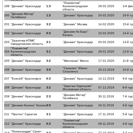
"Локомотив"
199
"Динамо" Краснодар
1:3
Калининградская
29.02.2020
1/4 фи
область
"Динамо-Метар"
200
1:3
"Динамо" Краснодар
24.02.2020
16-й ту
Челябинск
201
"Динамо" Краснодар
3:2
"Динамо" Москва
14.02.2020
15-й ту
"Динамо-Ак Барс"
202
"Динамо" Краснодар
0:3
10.02.2020
14-й ту
Казань
"Уралочка-НТМК"
203
3:1
"Динамо" Краснодар
03.02.2020
13-й ту
Свердловская область
"Локомотив"
204
Калининградская
3:1
"Динамо" Краснодар
26.01.2020
12-й ту
область
205
"Динамо" Краснодар
3:2
"Минчанка" Минск
17.01.2020
11-й ту
"Сахалин" Южно-
206
"Динамо" Краснодар
3:0
20.12.2019
10-й ту
Сахалинск
207
"Енисей" Красноярск
0:3
"Динамо" Краснодар
14.12.2019
9-й тур
"Заречье-Одинцово"
208
"Динамо" Краснодар
3:2
07.12.2019
8-й тур
Московская область
"Динамо-Метар"
209
"Динамо" Краснодар
2:3
30.11.2019
7-й тур
Челябинск
210
"Динамо-Казань" Казань
3:0
"Динамо" Краснодар
24.11.2019
6-й тур
211
"Протон" Саратов
3:1
"Динамо" Краснодар
17.11.2019
5-й тур
"Локомотив"
212
"Динамо" Краснодар
0:3
Калининградская
09.11.2019
4-й тур
область
"Ленинградка" Санкт-
213
3:2
"Динамо" Краснодар
27.10.2019
3-й тур