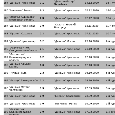
"Динамо-Метар"
184
"Динамо" Краснодар
3:1
14.12.2020
15-й ту
Челябинск
185
"Минчанка" Минск
0:3
"Динамо" Краснодар
05.12.2020
14-й ту
"Заречье-Одинцово"
186
0:3
"Динамо" Краснодар
02.12.2020
13-й ту
Московская область
"Спарта" Нижний
187
"Динамо" Краснодар
3:0
13.11.2020
11-й ту
Новгород
188
"Протон" Саратов
2:3
"Динамо" Краснодар
07.11.2020
10-й ту
189
"Динамо" Краснодар
3:2
"Динамо" Москва
25.10.2020
9-й тур
"Уралочка-НТМК"
190
3:1
"Динамо" Краснодар
21.10.2020
8-й тур
Свердловская область
"Локомотив"
191
Калининградская
3:2
"Динамо" Краснодар
17.10.2020
7-й тур
область
"Динамо-Ак Барс"
192
3:0
"Динамо" Краснодар
12.10.2020
6-й тур
Казань
193
"Тулица" Тула
2:3
"Динамо" Краснодар
06.10.2020
5-й тур
194
"Липецк" Липецкая обл.
1:3
"Динамо" Краснодар
03.10.2020
4-й тур
"Динамо-Метар"
195
1:3
"Динамо" Краснодар
27.09.2020
3-й тур
Челябинск
196
"Динамо" Краснодар
3:0
"Енисей" Красноярск
23.09.2020
2-й тур
197
"Динамо" Краснодар
3:0
"Минчанка" Минск
19.09.2020
1-й тур
"Локомотив"
198
Калининградская
3:0
"Динамо" Краснодар
07.03.2020
1/4 фи
область