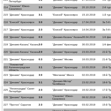
Петербург
"Сахалин" Южно-
214
3:0
"Динамо" Краснодар
20.10.2019
2-й тур
Сахалинск
215
"Динамо" Краснодар
3:1
"Енисей" Красноярск
15.10.2019
1-й тур
216
"Енисей" Красноярск
3:0
"Динамо" Краснодар
17.04.2019
За 5-8
217
"Динамо" Краснодар
2:3
"Енисей" Красноярск
14.04.2019
За 5-8
218
"Динамо" Краснодар
0:3
"Динамо-Казань" Казань
06.04.2019
1/4 фи
219
"Динамо-Казань" Казань
3:0
"Динамо" Краснодар
30.03.2019
1/4 фи
220
"Динамо-Казань" Казань
3:0
"Динамо" Краснодар
23.03.2019
22-й Ту
221
"Динамо" Краснодар
0:3
"Динамо" Москва
16.03.2019
21-й Ту
"Локомотив"
222
Калининградская
3:1
"Динамо" Краснодар
10.03.2019
20-й Ту
область
223
"Динамо" Краснодар
3:0
"Минчанка" Минск
02.03.2019
19-й Ту
"Динамо-Метар"
224
"Динамо" Краснодар
3:1
23.02.2019
18-й Ту
Челябинск
"Ленинградка" Санкт-
225
2:3
"Динамо" Краснодар
16.02.2019
17-й Ту
Петербург
"Сахалин" Южно-
226
"Динамо" Краснодар
3:0
08.02.2019
16-й Ту
Сахалинск
227
"Протон" Саратов
2:3
"Динамо" Краснодар
03.02.2019
15-й Ту
"Заречье-Одинцово"