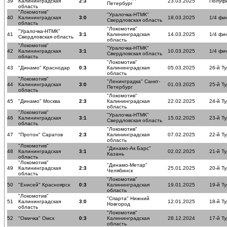
39
Калининградская
2:3
23.03.2025
Полуф
Петербург
область
"Локомотив"
"Уралочка-НТМК"
40
Калининградская
3:0
18.03.2025
1/4 фи
Свердловская область
область
"Локомотив"
"Уралочка-НТМК"
41
3:1
Калининградская
14.03.2025
1/4 фи
Свердловская область
область
"Локомотив"
"Уралочка-НТМК"
42
Калининградская
3:1
10.03.2025
1/4 фи
Свердловская область
область
"Локомотив"
43
"Динамо" Краснодар
0:3
Калининградская
05.03.2025
26-й Ту
область
"Локомотив"
"Ленинградка" Санкт-
44
Калининградская
3:0
01.03.2025
25-й Ту
Петербург
область
"Локомотив"
45
"Динамо" Москва
2:3
Калининградская
22.02.2025
24-й Ту
область
"Локомотив"
"Уралочка-НТМК"
46
Калининградская
3:1
15.02.2025
23-й Ту
Свердловская область
область
"Локомотив"
47
"Протон" Саратов
2:3
Калининградская
07.02.2025
22-й Ту
область
"Локомотив"
"Динамо-Ак Барс"
48
Калининградская
3:1
02.02.2025
21-й Ту
Казань
область
"Локомотив"
"Динамо-Метар"
49
Калининградская
2:3
25.01.2025
20-й Ту
Челябинск
область
"Локомотив"
50
"Енисей" Красноярск
0:3
Калининградская
19.01.2025
19-й Ту
область
"Локомотив"
"Спарта" Нижний
51
Калининградская
3:0
12.01.2025
18-й Ту
Новгород
область
"Локомотив"
52
"Омичка" Омск
0:3
Калининградская
28.12.2024
17-й Ту
область