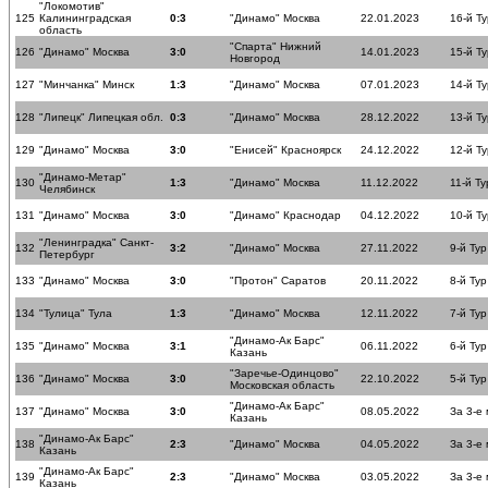
"Локомотив"
125
Калининградская
0:3
"Динамо" Москва
22.01.2023
16-й Ту
область
"Спарта" Нижний
126
"Динамо" Москва
3:0
14.01.2023
15-й Ту
Новгород
127
"Минчанка" Минск
1:3
"Динамо" Москва
07.01.2023
14-й Ту
128
"Липецк" Липецкая обл.
0:3
"Динамо" Москва
28.12.2022
13-й Ту
129
"Динамо" Москва
3:0
"Енисей" Красноярск
24.12.2022
12-й Ту
"Динамо-Метар"
130
1:3
"Динамо" Москва
11.12.2022
11-й Ту
Челябинск
131
"Динамо" Москва
3:0
"Динамо" Краснодар
04.12.2022
10-й Ту
"Ленинградка" Санкт-
132
3:2
"Динамо" Москва
27.11.2022
9-й Тур
Петербург
133
"Динамо" Москва
3:0
"Протон" Саратов
20.11.2022
8-й Тур
134
"Тулица" Тула
1:3
"Динамо" Москва
12.11.2022
7-й Тур
"Динамо-Ак Барс"
135
"Динамо" Москва
3:1
06.11.2022
6-й Тур
Казань
"Заречье-Одинцово"
136
"Динамо" Москва
3:0
22.10.2022
5-й Тур
Московская область
"Динамо-Ак Барс"
137
"Динамо" Москва
3:0
08.05.2022
За 3-е
Казань
"Динамо-Ак Барс"
138
2:3
"Динамо" Москва
04.05.2022
За 3-е
Казань
"Динамо-Ак Барс"
139
2:3
"Динамо" Москва
03.05.2022
За 3-е
Казань