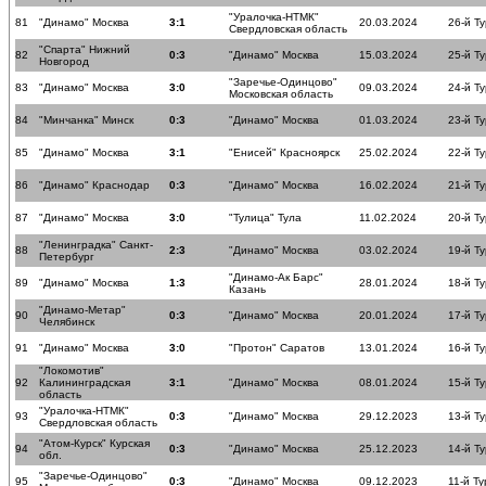
"Уралочка-НТМК"
81
"Динамо" Москва
3:1
20.03.2024
26-й Ту
Свердловская область
"Спарта" Нижний
82
0:3
"Динамо" Москва
15.03.2024
25-й Ту
Новгород
"Заречье-Одинцово"
83
"Динамо" Москва
3:0
09.03.2024
24-й Ту
Московская область
84
"Минчанка" Минск
0:3
"Динамо" Москва
01.03.2024
23-й Ту
85
"Динамо" Москва
3:1
"Енисей" Красноярск
25.02.2024
22-й Ту
86
"Динамо" Краснодар
0:3
"Динамо" Москва
16.02.2024
21-й Ту
87
"Динамо" Москва
3:0
"Тулица" Тула
11.02.2024
20-й Ту
"Ленинградка" Санкт-
88
2:3
"Динамо" Москва
03.02.2024
19-й Ту
Петербург
"Динамо-Ак Барс"
89
"Динамо" Москва
1:3
28.01.2024
18-й Ту
Казань
"Динамо-Метар"
90
0:3
"Динамо" Москва
20.01.2024
17-й Ту
Челябинск
91
"Динамо" Москва
3:0
"Протон" Саратов
13.01.2024
16-й Ту
"Локомотив"
92
Калининградская
3:1
"Динамо" Москва
08.01.2024
15-й Ту
область
"Уралочка-НТМК"
93
0:3
"Динамо" Москва
29.12.2023
13-й Ту
Свердловская область
"Атом-Курск" Курская
94
0:3
"Динамо" Москва
25.12.2023
14-й Ту
обл.
"Заречье-Одинцово"
95
0:3
"Динамо" Москва
09.12.2023
11-й Ту