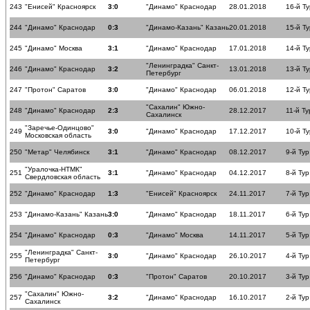
243
"Енисей" Красноярск
3:0
"Динамо" Краснодар
28.01.2018
16-й Ту
244
"Динамо" Краснодар
0:3
"Динамо-Казань" Казань
20.01.2018
15-й Ту
245
"Динамо" Москва
3:1
"Динамо" Краснодар
17.01.2018
14-й Ту
"Ленинградка" Санкт-
246
"Динамо" Краснодар
3:2
13.01.2018
13-й Ту
Петербург
247
"Протон" Саратов
3:0
"Динамо" Краснодар
06.01.2018
12-й Ту
"Сахалин" Южно-
248
"Динамо" Краснодар
2:3
28.12.2017
11-й Ту
Сахалинск
"Заречье-Одинцово"
249
3:0
"Динамо" Краснодар
17.12.2017
10-й Ту
Московская область
250
"Метар" Челябинск
3:1
"Динамо" Краснодар
08.12.2017
9-й Тур
"Уралочка-НТМК"
251
3:1
"Динамо" Краснодар
04.12.2017
8-й Тур
Свердловская область
252
"Динамо" Краснодар
1:3
"Енисей" Красноярск
24.11.2017
7-й Тур
253
"Динамо-Казань" Казань
3:0
"Динамо" Краснодар
18.11.2017
6-й Тур
254
"Динамо" Краснодар
0:3
"Динамо" Москва
14.11.2017
5-й Тур
"Ленинградка" Санкт-
255
3:0
"Динамо" Краснодар
26.10.2017
4-й Тур
Петербург
256
"Динамо" Краснодар
0:3
"Протон" Саратов
20.10.2017
3-й Тур
"Сахалин" Южно-
257
3:2
"Динамо" Краснодар
16.10.2017
2-й Тур
Сахалинск