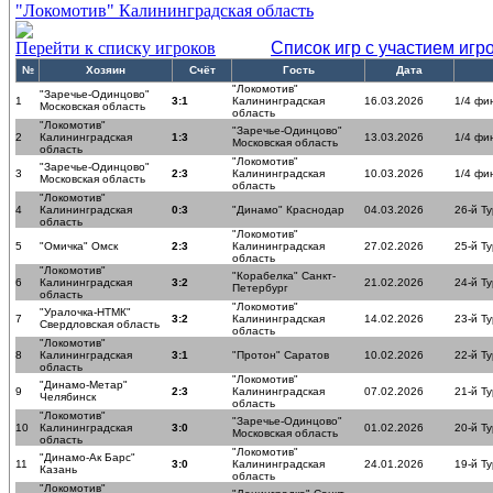
"Локомотив" Калининградская область
Перейти к списку игроков
Список игр с участием игр
№
Хозяин
Счёт
Гость
Дата
"Локомотив"
"Заречье-Одинцово"
1
3:1
Калининградская
16.03.2026
1/4 фи
Московская область
область
"Локомотив"
"Заречье-Одинцово"
2
Калининградская
1:3
13.03.2026
1/4 фи
Московская область
область
"Локомотив"
"Заречье-Одинцово"
3
2:3
Калининградская
10.03.2026
1/4 фи
Московская область
область
"Локомотив"
4
Калининградская
0:3
"Динамо" Краснодар
04.03.2026
26-й Ту
область
"Локомотив"
5
"Омичка" Омск
2:3
Калининградская
27.02.2026
25-й Ту
область
"Локомотив"
"Корабелка" Санкт-
6
Калининградская
3:2
21.02.2026
24-й Ту
Петербург
область
"Локомотив"
"Уралочка-НТМК"
7
3:2
Калининградская
14.02.2026
23-й Ту
Свердловская область
область
"Локомотив"
8
Калининградская
3:1
"Протон" Саратов
10.02.2026
22-й Ту
область
"Локомотив"
"Динамо-Метар"
9
2:3
Калининградская
07.02.2026
21-й Ту
Челябинск
область
"Локомотив"
"Заречье-Одинцово"
10
Калининградская
3:0
01.02.2026
20-й Ту
Московская область
область
"Локомотив"
"Динамо-Ак Барс"
11
3:0
Калининградская
24.01.2026
19-й Ту
Казань
область
"Локомотив"