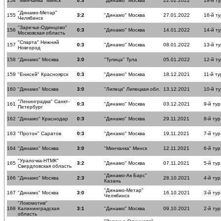
154
"Минчанка" Минск
0:3
"Динамо" Москва
22.02.2022
19-й ту
"Динамо-Метар"
155
3:2
"Динамо" Москва
27.01.2022
16-й ту
Челябинск
"Заречье-Одинцово"
156
0:3
"Динамо" Москва
14.01.2022
14-й ту
Московская область
"Спарта" Нижний
157
0:3
"Динамо" Москва
08.01.2022
13-й ту
Новгород
158
"Динамо" Москва
3:0
"Тулица" Тула
05.01.2022
12-й ту
159
"Енисей" Красноярск
0:3
"Динамо" Москва
18.12.2021
11-й ту
160
"Динамо" Москва
3:0
"Липецк" Липецкая обл.
13.12.2021
10-й ту
"Ленинградка" Санкт-
161
0:3
"Динамо" Москва
03.12.2021
9-й тур
Петербург
162
"Динамо" Краснодар
0:3
"Динамо" Москва
29.11.2021
8-й тур
163
"Протон" Саратов
0:3
"Динамо" Москва
19.11.2021
7-й тур
164
"Динамо" Москва
3:0
"Минчанка" Минск
12.11.2021
6-й тур
"Уралочка-НТМК"
165
3:2
"Динамо" Москва
07.11.2021
5-й тур
Свердловская область
"Динамо-Ак Барс"
166
"Динамо" Москва
2:3
28.10.2021
4-й тур
Казань
"Динамо-Метар"
167
"Динамо" Москва
3:0
16.10.2021
3-й тур
Челябинск
"Локомотив"
168
Калининградская
3:1
"Динамо" Москва
09.10.2021
2-й тур
область