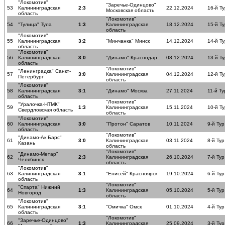
"Локомотив"
"Заречье-Одинцово"
53
Калининградская
2:3
22.12.2024
16-й Ту
Московская область
область
"Локомотив"
54
"Тулица" Тула
1:3
Калининградская
18.12.2024
15-й Ту
область
"Локомотив"
55
Калининградская
3:2
"Минчанка" Минск
14.12.2024
14-й Ту
область
"Локомотив"
56
Калининградская
3:0
"Динамо" Краснодар
08.12.2024
13-й Ту
область
"Локомотив"
"Ленинградка" Санкт-
57
3:0
Калининградская
04.12.2024
12-й Ту
Петербург
область
"Локомотив"
58
Калининградская
3:1
"Динамо" Москва
27.11.2024
11-й Ту
область
"Локомотив"
"Уралочка-НТМК"
59
1:3
Калининградская
15.11.2024
10-й Ту
Свердловская область
область
"Локомотив"
60
Калининградская
3:0
"Протон" Саратов
10.11.2024
9-й Тур
область
"Локомотив"
"Динамо-Ак Барс"
61
3:0
Калининградская
03.11.2024
8-й Тур
Казань
область
"Локомотив"
"Динамо-Метар"
62
2:3
Калининградская
26.10.2024
7-й Тур
Челябинск
область
"Локомотив"
63
Калининградская
3:1
"Енисей" Красноярск
19.10.2024
6-й Тур
область
"Локомотив"
"Спарта" Нижний
64
1:3
Калининградская
05.10.2024
5-й Тур
Новгород
область
"Локомотив"
65
Калининградская
3:1
"Омичка" Омск
01.10.2024
4-й Тур
область
"Локомотив"
"Заречье-Одинцово"
66
1:3
Калининградская
25.09.2024
3-й Тур