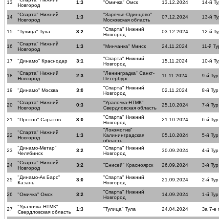
13
1:3
"Омичка" Омск
13.12.2024
14-й Ту
Новгород
"Спарта" Нижний
"Заречье-Одинцово"
14
1:3
07.12.2024
13-й Ту
Новгород
Московская область
"Спарта" Нижний
15
"Тулица" Тула
3:2
03.12.2024
12-й Ту
Новгород
"Спарта" Нижний
16
1:3
"Минчанка" Минск
24.11.2024
11-й Ту
Новгород
"Спарта" Нижний
17
"Динамо" Краснодар
3:1
15.11.2024
10-й Ту
Новгород
"Спарта" Нижний
"Ленинградка" Санкт-
18
2:3
11.11.2024
9-й Тур
Новгород
Петербург
"Спарта" Нижний
19
"Динамо" Москва
3:0
02.11.2024
8-й Тур
Новгород
"Спарта" Нижний
"Уралочка-НТМК"
20
0:3
25.10.2024
7-й Тур
Новгород
Свердловская область
"Спарта" Нижний
21
"Протон" Саратов
3:0
21.10.2024
6-й Тур
Новгород
"Локомотив"
"Спарта" Нижний
22
1:3
Калининградская
05.10.2024
5-й Тур
Новгород
область
"Динамо-Метар"
"Спарта" Нижний
23
3:2
30.09.2024
4-й Тур
Челябинск
Новгород
"Спарта" Нижний
24
3:2
"Енисей" Красноярск
26.09.2024
3-й Тур
Новгород
"Динамо-Ак Барс"
"Спарта" Нижний
25
3:0
21.09.2024
2-й Тур
Казань
Новгород
"Спарта" Нижний
26
"Омичка" Омск
3:2
14.09.2024
1-й Тур
Новгород
"Уралочка-НТМК"
27
1:3
"Тулица" Тула
24.04.2024
За 7-е
Свердловская область