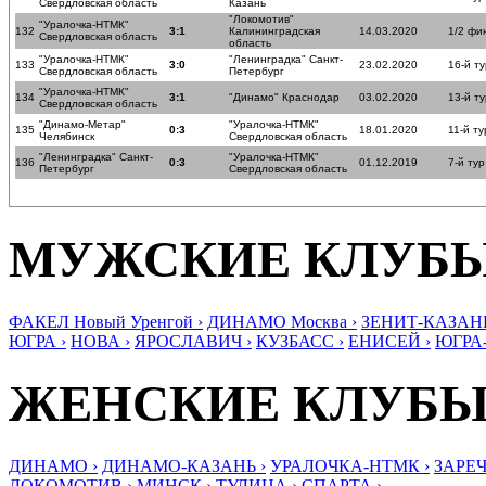
Свердловская область
Казань
"Локомотив"
"Уралочка-НТМК"
132
3:1
Калининградская
14.03.2020
1/2 фи
Свердловская область
область
"Уралочка-НТМК"
"Ленинградка" Санкт-
133
3:0
23.02.2020
16-й ту
Свердловская область
Петербург
"Уралочка-НТМК"
134
3:1
"Динамо" Краснодар
03.02.2020
13-й ту
Свердловская область
"Динамо-Метар"
"Уралочка-НТМК"
135
0:3
18.01.2020
11-й ту
Челябинск
Свердловская область
"Ленинградка" Санкт-
"Уралочка-НТМК"
136
0:3
01.12.2019
7-й тур
Петербург
Свердловская область
МУЖСКИЕ КЛУБ
ФАКЕЛ Новый Уренгой ›
ДИНАМО Москва ›
ЗЕНИТ-КАЗАНЬ
ЮГРА ›
НОВА ›
ЯРОСЛАВИЧ ›
КУЗБАСС ›
ЕНИСЕЙ ›
ЮГРА
ЖЕНСКИЕ КЛУБ
ДИНАМО ›
ДИНАМО-КАЗАНЬ ›
УРАЛОЧКА-НТМК ›
ЗАРЕЧ
ЛОКОМОТИВ ›
МИНСК ›
ТУЛИЦА ›
СПАРТА ›