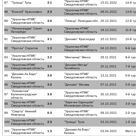
"Уралочка-НТМК"
87
"Тулица" Тула
3:1
15.01.2022
14-й ту
Свердловская область
"Уралочка-НТМК"
88
"Енисей" Красноярск
2:3
08.01.2022
13-й ту
Свердловская область
"Уралочка-НТМК"
89
3:0
"Липецк" Липецкая обл.
26.12.2021
12-й ту
Свердловская область
"Ленинградка" Санкт-
"Уралочка-НТМК"
90
3:2
18.12.2021
11-й ту
Петербург
Свердловская область
"Уралочка-НТМК"
91
3:1
"Динамо" Краснодар
10.12.2021
10-й ту
Свердловская область
"Уралочка-НТМК"
92
"Протон" Саратов
1:3
04.12.2021
9-й тур
Свердловская область
"Уралочка-НТМК"
93
3:2
"Минчанка" Минск
28.11.2021
8-й тур
Свердловская область
"Уралочка-НТМК"
"Динамо-Метар"
94
3:0
20.11.2021
7-й тур
Свердловская область
Челябинск
"Динамо-Ак Барс"
"Уралочка-НТМК"
95
3:0
13.11.2021
6-й тур
Казань
Свердловская область
"Уралочка-НТМК"
96
3:2
"Динамо" Москва
07.11.2021
5-й тур
Свердловская область
"Локомотив"
"Уралочка-НТМК"
97
Калининградская
3:0
30.10.2021
4-й тур
Свердловская область
область
"Уралочка-НТМК"
"Заречье-Одинцово"
98
3:0
16.10.2021
3-й тур
Свердловская область
Московская область
"Спарта" Нижний
"Уралочка-НТМК"
99
0:3
09.10.2021
2-й тур
Новгород
Свердловская область
"Уралочка-НТМК"
100
2:3
"Тулица" Тула
03.10.2021
1-й тур
Свердловская область
"Уралочка-НТМК"
"Динамо-Ак Барс"
101
1:3
03.04.2021
Матч з
Свердловская область
Казань