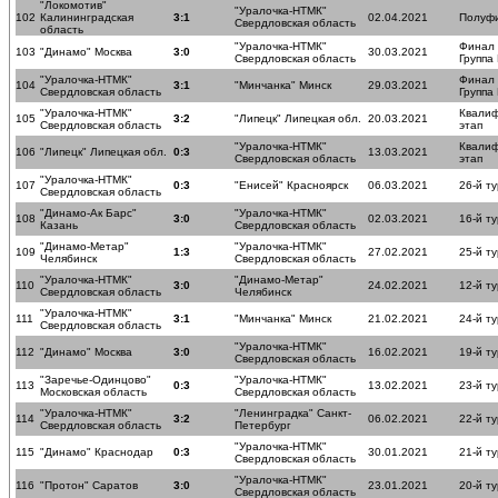
"Локомотив"
"Уралочка-НТМК"
102
Калининградская
3:1
02.04.2021
Полуф
Свердловская область
область
"Уралочка-НТМК"
Финал
103
"Динамо" Москва
3:0
30.03.2021
Свердловская область
Группа
"Уралочка-НТМК"
Финал
104
3:1
"Минчанка" Минск
29.03.2021
Свердловская область
Группа
"Уралочка-НТМК"
Квали
105
3:2
"Липецк" Липецкая обл.
20.03.2021
Свердловская область
этап
"Уралочка-НТМК"
Квали
106
"Липецк" Липецкая обл.
0:3
13.03.2021
Свердловская область
этап
"Уралочка-НТМК"
107
0:3
"Енисей" Красноярск
06.03.2021
26-й ту
Свердловская область
"Динамо-Ак Барс"
"Уралочка-НТМК"
108
3:0
02.03.2021
16-й ту
Казань
Свердловская область
"Динамо-Метар"
"Уралочка-НТМК"
109
1:3
27.02.2021
25-й ту
Челябинск
Свердловская область
"Уралочка-НТМК"
"Динамо-Метар"
110
3:0
24.02.2021
12-й ту
Свердловская область
Челябинск
"Уралочка-НТМК"
111
3:1
"Минчанка" Минск
21.02.2021
24-й ту
Свердловская область
"Уралочка-НТМК"
112
"Динамо" Москва
3:0
16.02.2021
19-й ту
Свердловская область
"Заречье-Одинцово"
"Уралочка-НТМК"
113
0:3
13.02.2021
23-й ту
Московская область
Свердловская область
"Уралочка-НТМК"
"Ленинградка" Санкт-
114
3:2
06.02.2021
22-й ту
Свердловская область
Петербург
"Уралочка-НТМК"
115
"Динамо" Краснодар
0:3
30.01.2021
21-й ту
Свердловская область
"Уралочка-НТМК"
116
"Протон" Саратов
3:0
23.01.2021
20-й ту
Свердловская область