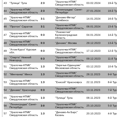
"Уралочка-НТМК"
43
"Тулица" Тула
2:3
03.02.2024
19-й Ту
Свердловская область
"Уралочка-НТМК"
"Ленинградка" Санкт-
44
2:3
27.01.2024
18-й Ту
Свердловская область
Петербург
"Уралочка-НТМК"
"Динамо-Метар"
45
3:1
14.01.2024
16-й Ту
Свердловская область
Челябинск
"Уралочка-НТМК"
46
"Протон" Саратов
3:1
08.01.2024
15-й Ту
Свердловская область
"Локомотив"
"Уралочка-НТМК"
47
0:3
Калининградская
04.01.2024
14-й Ту
Свердловская область
область
"Уралочка-НТМК"
48
0:3
"Динамо" Москва
29.12.2023
13-й Ту
Свердловская область
"Атом-Курск" Курская
"Уралочка-НТМК"
49
0:3
17.12.2023
12-й Ту
обл.
Свердловская область
"Спарта" Нижний
"Уралочка-НТМК"
50
0:3
09.12.2023
11-й Ту
Новгород
Свердловская область
"Уралочка-НТМК"
"Заречье-Одинцово"
51
1:3
03.12.2023
10-й Ту
Свердловская область
Московская область
"Уралочка-НТМК"
52
"Минчанка" Минск
1:3
28.11.2023
9-й Тур
Свердловская область
"Уралочка-НТМК"
53
1:3
"Енисей" Красноярск
22.11.2023
8-й Тур
Свердловская область
"Уралочка-НТМК"
54
"Динамо" Краснодар
0:3
13.11.2023
7-й Тур
Свердловская область
"Уралочка-НТМК"
55
1:3
"Тулица" Тула
08.11.2023
6-й Тур
Свердловская область
"Ленинградка" Санкт-
"Уралочка-НТМК"
56
3:0
25.10.2023
5-й Тур
Петербург
Свердловская область
"Уралочка-НТМК"
"Динамо-Ак Барс"
57
1:3
20.10.2023
4-й Тур
Свердловская область
Казань