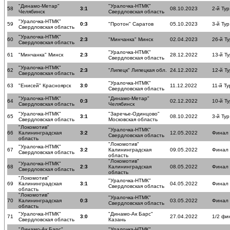
"Динамо-Метар"
"Уралочка-НТМК"
58
3:1
08.10.2023
2-й Тур
Челябинск
Свердловская область
"Уралочка-НТМК"
59
0:3
"Протон" Саратов
05.10.2023
3-й Тур
Свердловская область
"Уралочка-НТМК"
60
2:3
"Минчанка" Минск
02.04.2023
26-й Ту
Свердловская область
"Уралочка-НТМК"
61
"Минчанка" Минск
2:3
28.12.2022
13-й Ту
Свердловская область
"Уралочка-НТМК"
62
2:3
"Липецк" Липецкая обл.
24.12.2022
12-й Ту
Свердловская область
"Уралочка-НТМК"
63
"Енисей" Красноярск
3:0
11.12.2022
11-й Ту
Свердловская область
"Уралочка-НТМК"
"Динамо-Метар"
64
0:3
02.12.2022
10-й Ту
Свердловская область
Челябинск
"Уралочка-НТМК"
"Заречье-Одинцово"
65
3:1
08.10.2022
3-й Тур
Свердловская область
Московская область
"Локомотив"
"Уралочка-НТМК"
66
Калининградская
3:2
12.05.2022
Финал
Свердловская область
область
"Локомотив"
"Уралочка-НТМК"
67
3:2
Калининградская
09.05.2022
Финал
Свердловская область
область
"Локомотив"
"Уралочка-НТМК"
68
2:3
Калининградская
08.05.2022
Финал
Свердловская область
область
"Локомотив"
"Уралочка-НТМК"
69
Калининградская
3:1
04.05.2022
Финал
Свердловская область
область
"Локомотив"
"Уралочка-НТМК"
70
Калининградская
0:3
03.05.2022
Финал
Свердловская область
область
"Уралочка-НТМК"
"Динамо-Ак Барс"
71
3:0
27.04.2022
1/2 фи
Свердловская область
Казань
"Динамо-Ак Барс"
"Уралочка-НТМК"