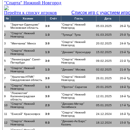
"Спарта" Нижний Новгород
Перейти к списку игроков
Список игр с участием игр
№
Хозяин
Счёт
Гость
Дата
"Заречье-Одинцово"
"Спарта" Нижний
1
3:0
05.03.2025
26-й Ту
Московская область
Новгород
"Спарта" Нижний
2
1:3
"Тулица" Тула
01.03.2025
25-й Ту
Новгород
"Спарта" Нижний
3
"Минчанка" Минск
3:0
20.02.2025
24-й Ту
Новгород
"Спарта" Нижний
4
1:3
"Динамо" Краснодар
15.02.2025
23-й Ту
Новгород
"Ленинградка" Санкт-
"Спарта" Нижний
5
3:0
09.02.2025
22-й Ту
Петербург
Новгород
"Спарта" Нижний
6
1:3
"Динамо" Москва
02.02.2025
21-й Ту
Новгород
"Уралочка-НТМК"
"Спарта" Нижний
7
3:0
26.01.2025
20-й Ту
Свердловская область
Новгород
"Спарта" Нижний
8
1:3
"Протон" Саратов
20.01.2025
19-й Ту
Новгород
"Локомотив"
"Спарта" Нижний
9
Калининградская
3:0
12.01.2025
18-й Ту
Новгород
область
"Спарта" Нижний
"Динамо-Метар"
10
2:3
05.01.2025
17-й Ту
Новгород
Челябинск
"Спарта" Нижний
11
"Енисей" Красноярск
3:0
24.12.2024
16-й Ту
Новгород
"Спарта" Нижний
"Динамо-Ак Барс"
12
0:3
18.12.2024
15-й Ту
Новгород
Казань
"Спарта" Нижний