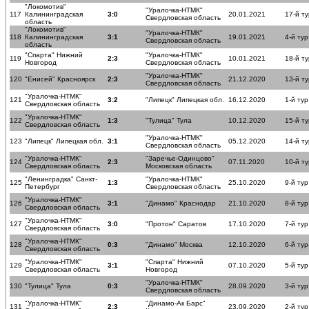
"Локомотив"
"Уралочка-НТМК"
117
Калининградская
3:0
20.01.2021
17-й ту
Свердловская область
область
"Локомотив"
"Уралочка-НТМК"
118
Калининградская
3:1
19.01.2021
4-й тур
Свердловская область
область
"Спарта" Нижний
"Уралочка-НТМК"
119
2:3
10.01.2021
18-й ту
Новгород
Свердловская область
"Уралочка-НТМК"
120
"Енисей" Красноярск
2:3
21.12.2020
13-й ту
Свердловская область
"Уралочка-НТМК"
121
3:2
"Липецк" Липецкая обл.
16.12.2020
1-й тур
Свердловская область
"Уралочка-НТМК"
122
1:3
"Тулица" Тула
10.12.2020
15-й ту
Свердловская область
"Уралочка-НТМК"
123
"Липецк" Липецкая обл.
3:1
05.12.2020
14-й ту
Свердловская область
"Уралочка-НТМК"
"Заречье-Одинцово"
124
2:3
07.11.2020
10-й ту
Свердловская область
Московская область
"Ленинградка" Санкт-
"Уралочка-НТМК"
125
1:3
25.10.2020
9-й тур
Петербург
Свердловская область
"Уралочка-НТМК"
126
3:1
"Динамо" Краснодар
21.10.2020
8-й тур
Свердловская область
"Уралочка-НТМК"
127
3:0
"Протон" Саратов
17.10.2020
7-й тур
Свердловская область
"Уралочка-НТМК"
128
0:3
"Динамо" Москва
12.10.2020
6-й тур
Свердловская область
"Уралочка-НТМК"
"Спарта" Нижний
129
3:1
07.10.2020
5-й тур
Свердловская область
Новгород
"Уралочка-НТМК"
130
"Тулица" Тула
0:3
28.09.2020
3-й тур
Свердловская область
"Уралочка-НТМК"
"Динамо-Ак Барс"
131
2:3
23.09.2020
2-й тур