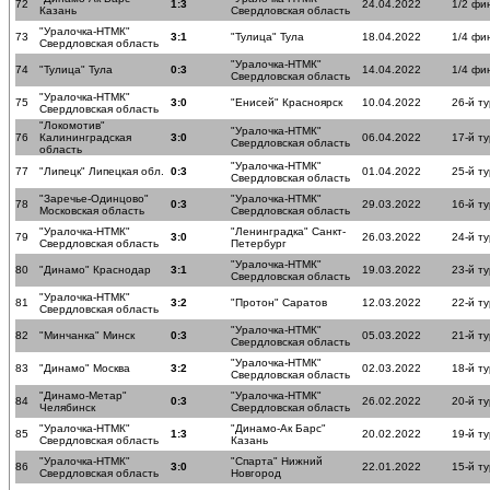
72
1:3
24.04.2022
1/2 фи
Казань
Свердловская область
"Уралочка-НТМК"
73
3:1
"Тулица" Тула
18.04.2022
1/4 фи
Свердловская область
"Уралочка-НТМК"
74
"Тулица" Тула
0:3
14.04.2022
1/4 фи
Свердловская область
"Уралочка-НТМК"
75
3:0
"Енисей" Красноярск
10.04.2022
26-й ту
Свердловская область
"Локомотив"
"Уралочка-НТМК"
76
Калининградская
3:0
06.04.2022
17-й ту
Свердловская область
область
"Уралочка-НТМК"
77
"Липецк" Липецкая обл.
0:3
01.04.2022
25-й ту
Свердловская область
"Заречье-Одинцово"
"Уралочка-НТМК"
78
0:3
29.03.2022
16-й ту
Московская область
Свердловская область
"Уралочка-НТМК"
"Ленинградка" Санкт-
79
3:0
26.03.2022
24-й ту
Свердловская область
Петербург
"Уралочка-НТМК"
80
"Динамо" Краснодар
3:1
19.03.2022
23-й ту
Свердловская область
"Уралочка-НТМК"
81
3:2
"Протон" Саратов
12.03.2022
22-й ту
Свердловская область
"Уралочка-НТМК"
82
"Минчанка" Минск
0:3
05.03.2022
21-й ту
Свердловская область
"Уралочка-НТМК"
83
"Динамо" Москва
3:2
02.03.2022
18-й ту
Свердловская область
"Динамо-Метар"
"Уралочка-НТМК"
84
0:3
26.02.2022
20-й ту
Челябинск
Свердловская область
"Уралочка-НТМК"
"Динамо-Ак Барс"
85
1:3
20.02.2022
19-й ту
Свердловская область
Казань
"Уралочка-НТМК"
"Спарта" Нижний
86
3:0
22.01.2022
15-й ту
Свердловская область
Новгород