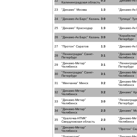
22
0:3
"Динамо-Ак 
Калининградская область
23
"Динамо" Москва
1:3
"Динамо-Ак 
24
"Динамо-Ак Барс" Казань
3:0
"Тулица" Ту
25
"Динамо" Краснодар
1:3
"Динамо-Ак 
"Корабелка"
26
"Динамо-Ак Барс" Казань
3:0
Петербург
27
"Протон" Саратов
1:3
"Динамо-Ак 
"Ленинградка" Санкт-
"Динамо-Ме
28
3:1
Петербург
Челябинск
"Динамо-Метар"
"Ленинградк
29
3:1
Челябинск
Петербург
"Ленинградка" Санкт-
"Динамо-Ме
30
3:1
Петербург
Челябинск
"Динамо-Ме
31
"Минчанка" Минск
3:2
Челябинск
"Динамо-Метар"
32
3:2
"Динамо" К
Челябинск
"Динамо-Метар"
"Ленинградк
33
3:0
Челябинск
Петербург
"Динамо-Метар"
34
2:3
"Динамо" Мо
Челябинск
"Уралочка-НТМК"
"Динамо-Ме
35
2:3
Свердловская область
Челябинск
"Динамо-Метар"
36
3:1
"Протон" Са
Челябинск
"Локомотив"
"Динамо-Ме