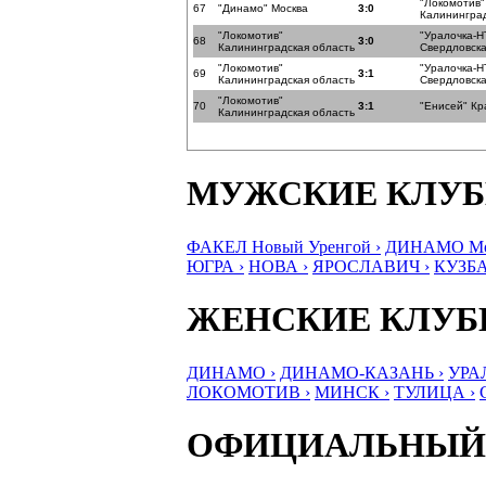
"Локомотив"
67
"Динамо" Москва
3:0
Калининград
"Локомотив"
"Уралочка-Н
68
3:0
Калининградская область
Свердловска
"Локомотив"
"Уралочка-Н
69
3:1
Калининградская область
Свердловска
"Локомотив"
70
3:1
"Енисей" Кр
Калининградская область
МУЖСКИЕ КЛУ
ФАКЕЛ Новый Уренгой ›
ДИНАМО Мос
ЮГРА ›
НОВА ›
ЯРОСЛАВИЧ ›
КУЗБА
ЖЕНСКИЕ КЛУ
ДИНАМО ›
ДИНАМО-КАЗАНЬ ›
УРА
ЛОКОМОТИВ ›
МИНСК ›
ТУЛИЦА ›
ОФИЦИАЛЬНЫЙ