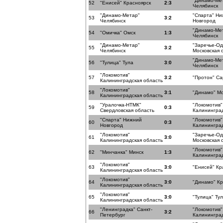
"Динамо-Ме
52
"Енисей" Красноярск
2:3
Челябинск
"Динамо-Метар"
"Спарта" Н
53
3:2
Челябинск
Новгород
"Динамо-Ме
54
"Омичка" Омск
1:3
Челябинск
"Динамо-Метар"
"Заречье-О
55
3:2
Челябинск
Московская 
"Динамо-Ме
56
"Тулица" Тула
3:0
Челябинск
"Локомотив"
57
3:2
"Протон" Са
Калининградская область
"Локомотив"
58
3:1
"Динамо" Мо
Калининградская область
"Уралочка-НТМК"
"Локомотив"
59
0:3
Свердловская область
Калининград
"Спарта" Нижний
"Локомотив"
60
0:3
Новгород
Калининград
"Локомотив"
"Заречье-О
61
3:0
Калининградская область
Московская 
"Локомотив"
62
"Минчанка" Минск
1:3
Калининград
"Локомотив"
63
3:0
"Енисей" Кр
Калининградская область
"Локомотив"
64
3:0
"Динамо" К
Калининградская область
"Локомотив"
65
3:0
"Тулица" Ту
Калининградская область
"Ленинградка" Санкт-
"Локомотив"
66
3:2
Петербург
Калининград