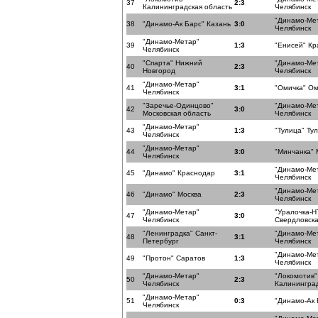
37
2:3
Калининградская область
Челябинск
"Динамо-Ме
38
"Динамо-Ак Барс" Казань
3:0
Челябинск
"Динамо-Метар"
39
1:3
"Енисей" Кр
Челябинск
"Спарта" Нижний
"Динамо-Ме
40
2:3
Новгород
Челябинск
"Динамо-Метар"
41
3:1
"Омичка" Ом
Челябинск
"Заречье-Одинцово"
"Динамо-Ме
42
3:0
Московская область
Челябинск
"Динамо-Метар"
43
1:3
"Тулица" Ту
Челябинск
"Динамо-Метар"
44
3:0
"Минчанка" 
Челябинск
"Динамо-Ме
45
"Динамо" Краснодар
3:1
Челябинск
"Динамо-Ме
46
"Динамо" Москва
2:3
Челябинск
"Динамо-Метар"
"Уралочка-Н
47
3:0
Челябинск
Свердловска
"Ленинградка" Санкт-
"Динамо-Ме
48
3:1
Петербург
Челябинск
"Динамо-Ме
49
"Протон" Саратов
1:3
Челябинск
"Динамо-Метар"
"Локомотив"
50
2:3
Челябинск
Калининград
"Динамо-Метар"
51
0:3
"Динамо-Ак 
Челябинск