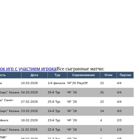
ок игр с участием игрока
Все сыгранные матчи:
ость
Дата
Тур
Соревнование
Очки
Партии
ла
10.03.2026
1/4 финала
ЧР`26 PlayOff
22
4/4
Барс" Казань
04.03.2026
26-й Тур
ЧР `26
31
4/4
а" Санкт-
27.02.2026
25-й Тур
ЧР `26
22
4/4
Барс" Казань
23.02.2026
24-й Тур
ЧР `26
14
3/3
Минск
16.02.2026
23-й Тур
ЧР `26
4
2/3
Барс" Казань
11.02.2026
22-й Тур
ЧР `26
1
1/3
ТМК"
06.02.2026
21-й Тур
ЧР `26
1
4/5