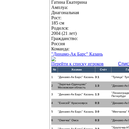
Гатина Екатерина
Амплуа:
Диагональная
Рост:
185 см
Родился:
2004 (21 лет)
Гражданство:
Россия
Команда:
"Динамо-Ак Барс" Казань
Перейти к списку игроков
Спис
№
Хозяин
Счёт
Г
1
"Динамо-Ак Барс" Казань
3:1
"Тулица" Ту
"Заречье-Одинцово"
2
1:3
"Динамо-Ак 
Московская область
"Ленинградк
3
"Динамо-Ак Барс" Казань
1:3
Петербург
4
"Енисей" Красноярск
0:3
"Динамо-Ак 
5
"Динамо-Ак Барс" Казань
3:0
"Минчанка" 
6
"Омичка" Омск
0:3
"Динамо-Ак 
"Уралочка-Н
7
"Динамо-Ак Барс" Казань
2:3