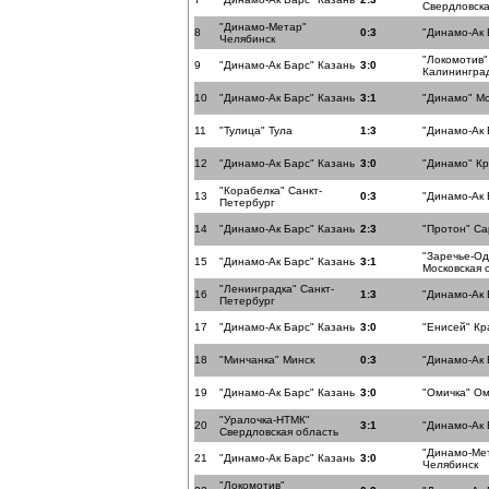
Свердловска
"Динамо-Метар"
8
0:3
"Динамо-Ак 
Челябинск
"Локомотив"
9
"Динамо-Ак Барс" Казань
3:0
Калининград
10
"Динамо-Ак Барс" Казань
3:1
"Динамо" Мо
11
"Тулица" Тула
1:3
"Динамо-Ак 
12
"Динамо-Ак Барс" Казань
3:0
"Динамо" К
"Корабелка" Санкт-
13
0:3
"Динамо-Ак 
Петербург
14
"Динамо-Ак Барс" Казань
2:3
"Протон" Са
"Заречье-О
15
"Динамо-Ак Барс" Казань
3:1
Московская 
"Ленинградка" Санкт-
16
1:3
"Динамо-Ак 
Петербург
17
"Динамо-Ак Барс" Казань
3:0
"Енисей" Кр
18
"Минчанка" Минск
0:3
"Динамо-Ак 
19
"Динамо-Ак Барс" Казань
3:0
"Омичка" Ом
"Уралочка-НТМК"
20
3:1
"Динамо-Ак 
Свердловская область
"Динамо-Ме
21
"Динамо-Ак Барс" Казань
3:0
Челябинск
"Локомотив"