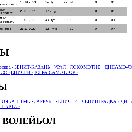
16.10.2023
3-й Тур
ЧР `24
0
0/3
ская область
ТМК"
20.01.2021
17-й тур
ЧР `21
0
0/3
я область
ТМК"
19.01.2021
4-й тур
ЧР `21
0
0/4
я область
асноярск
21.11.2020
12-й тур
ЧР `21
0
0/4
БЫ
ква ›
ЗЕНИТ-КАЗАНЬ ›
УРАЛ ›
ЛОКОМОТИВ ›
ДИНАМО-ЛО
СС ›
ЕНИСЕЙ ›
ЮГРА-САМОТЛОР ›
БЫ
ЛОЧКА-НТМК ›
ЗАРЕЧЬЕ ›
ЕНИСЕЙ ›
ЛЕНИНГРАДКА ›
ДИНА
СПАРТА ›
 ВОЛЕЙБОЛ