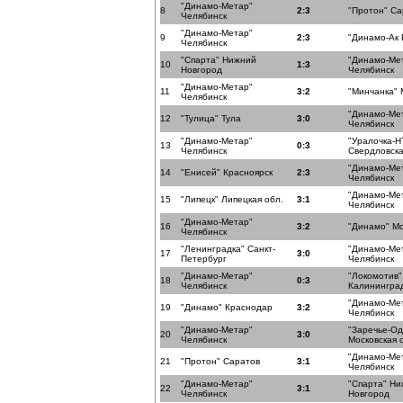
"Динамо-Метар"
8
2:3
"Протон" Са
Челябинск
"Динамо-Метар"
9
2:3
"Динамо-Ак 
Челябинск
"Спарта" Нижний
"Динамо-Ме
10
1:3
Новгород
Челябинск
"Динамо-Метар"
11
3:2
"Минчанка" 
Челябинск
"Динамо-Ме
12
"Тулица" Тула
3:0
Челябинск
"Динамо-Метар"
"Уралочка-Н
13
0:3
Челябинск
Свердловска
"Динамо-Ме
14
"Енисей" Красноярск
2:3
Челябинск
"Динамо-Ме
15
"Липецк" Липецкая обл.
3:1
Челябинск
"Динамо-Метар"
16
3:2
"Динамо" Мо
Челябинск
"Ленинградка" Санкт-
"Динамо-Ме
17
3:0
Петербург
Челябинск
"Динамо-Метар"
"Локомотив"
18
0:3
Челябинск
Калининград
"Динамо-Ме
19
"Динамо" Краснодар
3:2
Челябинск
"Динамо-Метар"
"Заречье-О
20
3:0
Челябинск
Московская 
"Динамо-Ме
21
"Протон" Саратов
3:1
Челябинск
"Динамо-Метар"
"Спарта" Н
22
3:1
Челябинск
Новгород