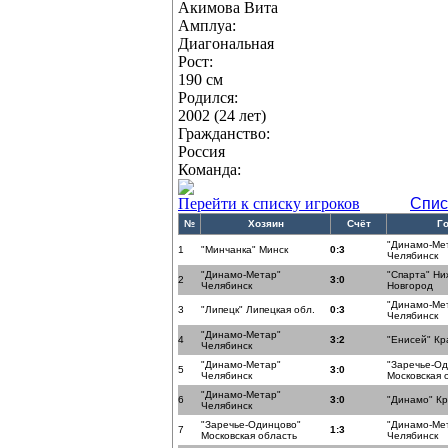
Акимова Вита
Амплуа:
Диагональная
Рост:
190 см
Родился:
2002 (24 лет)
Гражданство:
Россия
Команда:
Перейти к списку игроков
Спис
№
Хозяин
Счёт
Г
"Динамо-Ме
1
"Минчанка" Минск
0:3
Челябинск
"Динамо-Метар"
"Спарта" Н
2
3:0
Челябинск
Новгород
"Динамо-Ме
3
"Липецк" Липецкая обл.
0:3
Челябинск
"Динамо-Метар"
4
3:2
"Енисей" Кр
Челябинск
"Динамо-Метар"
"Заречье-О
5
3:0
Челябинск
Московская 
"Динамо-Метар"
6
3:0
"Динамо" К
Челябинск
"Заречье-Одинцово"
"Динамо-Ме
7
1:3
Московская область
Челябинск