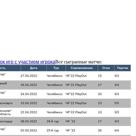
ок игр с участием игрока
Все сыгранные матчи:
ость
Дата
Тур
Соревнование
Очки
Партии
тар"
27.04.2022
Челябинск
ЧР`22 PlayOut
15
3/3
ижний
26.04.2022
Челябинск
ЧР`22 PlayOut
17
3/3
тар"
24.04.2022
Челябинск
ЧР`22 PlayOut
20
3/3
асноярск
23.04.2022
Челябинск
ЧР`22 PlayOut
23
5/5
динцово"
22.04.2022
Челябинск
ЧР`22 PlayOut
13
3/3
область
раснодар
09.04.2022
26-й тур
ЧР `22
17
3/3
тар"
02.04.2022
25-й тур
ЧР `22
26
4/4