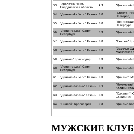
"Уралочка-НТМК"
53
2:3
"Динамо-Ак 
Свердловская область
"Спарта" Н
54
"Динамо-Ак Барс" Казань
3:0
Новгород
"Ленинградк
55
"Динамо-Ак Барс" Казань
3:0
Петербург
"Ленинградка" Санкт-
56
0:3
"Динамо-Ак 
Петербург
57
"Динамо-Ак Барс" Казань
3:0
"Енисей" Кр
"Заречье-О
58
"Динамо-Ак Барс" Казань
3:0
Московская 
59
"Динамо" Краснодар
0:3
"Динамо-Ак 
"Ленинградка" Санкт-
60
1:3
"Динамо-Ак 
Петербург
61
"Динамо-Ак Барс" Казань
3:0
"Динамо" Мо
"Локомотив"
62
"Динамо-Казань" Казань
3:1
Калининград
"Сахалин" 
63
"Динамо-Казань" Казань
3:0
Сахалинск
64
"Енисей" Красноярск
0:3
"Динамо-Каз
МУЖСКИЕ КЛУ