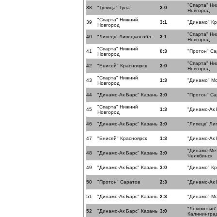
"Спарта" Н
38
"Тулица" Тула
3:0
Новгород
"Спарта" Нижний
39
3:1
"Динамо" К
Новгород
"Спарта" Н
40
"Липецк" Липецкая обл.
3:1
Новгород
"Спарта" Нижний
41
0:3
"Протон" Са
Новгород
"Спарта" Н
42
"Енисей" Красноярск
3:0
Новгород
"Спарта" Нижний
43
1:3
"Динамо" Мо
Новгород
44
"Динамо-Ак Барс" Казань
3:0
"Протон" Са
"Спарта" Нижний
45
1:3
"Динамо-Ак 
Новгород
46
"Динамо-Ак Барс" Казань
3:0
"Липецк" Ли
47
"Енисей" Красноярск
1:3
"Динамо-Ак 
"Динамо-Ме
48
"Динамо-Ак Барс" Казань
3:0
Челябинск
49
"Динамо-Ак Барс" Казань
3:0
"Динамо" К
50
"Протон" Саратов
2:3
"Динамо-Ак 
51
"Динамо-Ак Барс" Казань
2:3
"Динамо" Мо
"Локомотив"
52
"Динамо-Ак Барс" Казань
3:0
Калининград