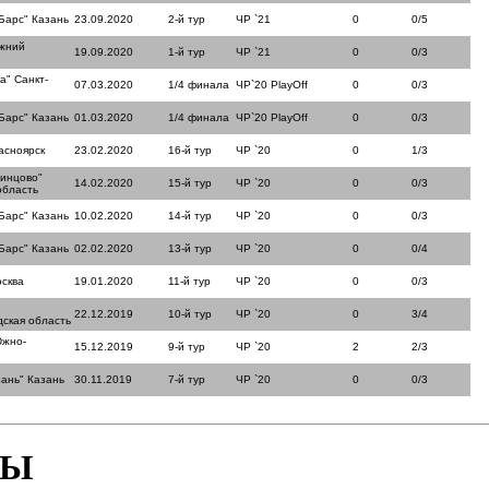
Барс" Казань
23.09.2020
2-й тур
ЧР `21
0
0/5
ижний
19.09.2020
1-й тур
ЧР `21
0
0/3
а" Санкт-
07.03.2020
1/4 финала
ЧР`20 PlayOff
0
0/3
Барс" Казань
01.03.2020
1/4 финала
ЧР`20 PlayOff
0
0/3
асноярск
23.02.2020
16-й тур
ЧР `20
0
1/3
динцово"
14.02.2020
15-й тур
ЧР `20
0
0/3
область
Барс" Казань
10.02.2020
14-й тур
ЧР `20
0
0/3
Барс" Казань
02.02.2020
13-й тур
ЧР `20
0
0/4
сква
19.01.2020
11-й тур
ЧР `20
0
0/3
22.12.2019
10-й тур
ЧР `20
0
3/4
ская область
Южно-
15.12.2019
9-й тур
ЧР `20
2
2/3
ань" Казань
30.11.2019
7-й тур
ЧР `20
0
0/3
БЫ