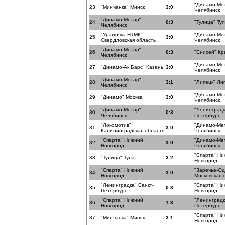
"Динамо-Ме
23
"Минчанка" Минск
3:0
Челябинск
"Динамо-Метар"
24
0:3
"Тулица" Ту
Челябинск
"Уралочка-НТМК"
"Динамо-Ме
25
3:0
Свердловская область
Челябинск
"Динамо-Метар"
26
0:3
"Енисей" Кр
Челябинск
"Динамо-Ме
27
"Динамо-Ак Барс" Казань
3:0
Челябинск
"Динамо-Метар"
28
3:1
"Липецк" Ли
Челябинск
"Динамо-Ме
29
"Динамо" Москва
3:0
Челябинск
"Динамо-Метар"
"Ленинградк
30
0:3
Челябинск
Петербург
"Локомотив"
"Динамо-Ме
31
3:0
Калининградская область
Челябинск
"Спарта" Нижний
"Динамо-Ме
32
3:0
Новгород
Челябинск
"Спарта" Н
33
"Тулица" Тула
3:2
Новгород
"Спарта" Нижний
"Заречье-О
34
3:0
Новгород
Московская 
"Ленинградка" Санкт-
"Спарта" Н
35
0:3
Петербург
Новгород
"Спарта" Нижний
"Ленинградк
36
1:3
Новгород
Петербург
"Спарта" Н
37
"Минчанка" Минск
3:1
Новгород