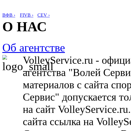
ВФВ ›
FIVB ›
CEV ›
О НАС
Об агентстве
VolleyService.ru - офи
агентства "Волей Серв
материалов с сайта спо
Сервис" допускается то
на сайт VolleyService.r
сайта ссылка на VolleyS