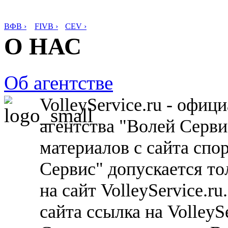
ВФВ ›
FIVB ›
CEV ›
О НАС
Об агентстве
VolleyService.ru - офи
агентства "Волей Серв
материалов с сайта спо
Сервис" допускается то
на сайт VolleyService.r
сайта ссылка на VolleyS