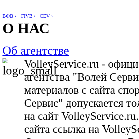
ВФВ ›
FIVB ›
CEV ›
О НАС
Об агентстве
VolleyService.ru - офи
агентства "Волей Серв
материалов с сайта спо
Сервис" допускается то
на сайт VolleyService.r
сайта ссылка на VolleyS