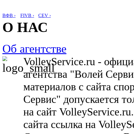
ВФВ ›
FIVB ›
CEV ›
О НАС
Об агентстве
VolleyService.ru - офи
агентства "Волей Серв
материалов с сайта спо
Сервис" допускается то
на сайт VolleyService.r
сайта ссылка на VolleyS