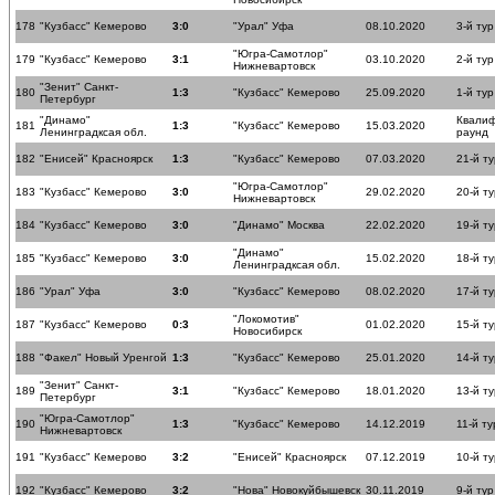
178
"Кузбасс" Кемерово
3:0
"Урал" Уфа
08.10.2020
3-й тур
"Югра-Самотлор"
179
"Кузбасс" Кемерово
3:1
03.10.2020
2-й тур
Нижневартовск
"Зенит" Санкт-
180
1:3
"Кузбасс" Кемерово
25.09.2020
1-й тур
Петербург
"Динамо"
Квали
181
1:3
"Кузбасс" Кемерово
15.03.2020
Ленинградксая обл.
раунд
182
"Енисей" Красноярск
1:3
"Кузбасс" Кемерово
07.03.2020
21-й ту
"Югра-Самотлор"
183
"Кузбасс" Кемерово
3:0
29.02.2020
20-й ту
Нижневартовск
184
"Кузбасс" Кемерово
3:0
"Динамо" Москва
22.02.2020
19-й ту
"Динамо"
185
"Кузбасс" Кемерово
3:0
15.02.2020
18-й ту
Ленинградксая обл.
186
"Урал" Уфа
3:0
"Кузбасс" Кемерово
08.02.2020
17-й ту
"Локомотив"
187
"Кузбасс" Кемерово
0:3
01.02.2020
15-й ту
Новосибирск
188
"Факел" Новый Уренгой
1:3
"Кузбасс" Кемерово
25.01.2020
14-й ту
"Зенит" Санкт-
189
3:1
"Кузбасс" Кемерово
18.01.2020
13-й ту
Петербург
"Югра-Самотлор"
190
1:3
"Кузбасс" Кемерово
14.12.2019
11-й ту
Нижневартовск
191
"Кузбасс" Кемерово
3:2
"Енисей" Красноярск
07.12.2019
10-й ту
192
"Кузбасс" Кемерово
3:2
"Нова" Новокуйбышевск
30.11.2019
9-й тур