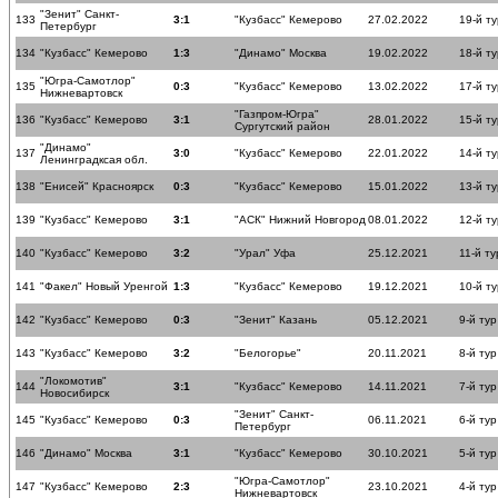
"Зенит" Санкт-
133
3:1
"Кузбасс" Кемерово
27.02.2022
19-й ту
Петербург
134
"Кузбасс" Кемерово
1:3
"Динамо" Москва
19.02.2022
18-й ту
"Югра-Самотлор"
135
0:3
"Кузбасс" Кемерово
13.02.2022
17-й ту
Нижневартовск
"Газпром-Югра"
136
"Кузбасс" Кемерово
3:1
28.01.2022
15-й ту
Сургутский район
"Динамо"
137
3:0
"Кузбасс" Кемерово
22.01.2022
14-й ту
Ленинградксая обл.
138
"Енисей" Красноярск
0:3
"Кузбасс" Кемерово
15.01.2022
13-й ту
139
"Кузбасс" Кемерово
3:1
"АСК" Нижний Новгород
08.01.2022
12-й ту
140
"Кузбасс" Кемерово
3:2
"Урал" Уфа
25.12.2021
11-й ту
141
"Факел" Новый Уренгой
1:3
"Кузбасс" Кемерово
19.12.2021
10-й ту
142
"Кузбасс" Кемерово
0:3
"Зенит" Казань
05.12.2021
9-й тур
143
"Кузбасс" Кемерово
3:2
"Белогорье"
20.11.2021
8-й тур
"Локомотив"
144
3:1
"Кузбасс" Кемерово
14.11.2021
7-й тур
Новосибирск
"Зенит" Санкт-
145
"Кузбасс" Кемерово
0:3
06.11.2021
6-й тур
Петербург
146
"Динамо" Москва
3:1
"Кузбасс" Кемерово
30.10.2021
5-й тур
"Югра-Самотлор"
147
"Кузбасс" Кемерово
2:3
23.10.2021
4-й тур
Нижневартовск