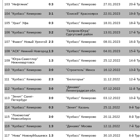
103
"Нефтяник"
0:3
"Кузбасс" Кемерово
27.01.2023
20-й Ту
104
"Кузбасс" Кемерово
3:1
"Енисей" Красноярск
22.01.2023
19-й Ту
105
"Урал" Уфа
0:3
"Кузбасс" Кемерово
18.01.2023
18-й Ту
"Газпром-Югра"
106
"Кузбасс" Кемерово
3:2
13.01.2023
17-й Ту
Сургутский район
107
"Факел" Новый Уренгой
2:3
"Кузбасс" Кемерово
08.01.2023
16-й Ту
108
"АСК" Нижний Новгород
1:3
"Кузбасс" Кемерово
04.01.2023
15-й Ту
"Югра-Самотлор"
109
1:3
"Кузбасс" Кемерово
25.12.2022
14-й Ту
Нижневартовск
110
"Кузбасс" Кемерово
3:0
"Строитель" Минск
16.12.2022
13-й Ту
111
"Кузбасс" Кемерово
2:3
"Белогорье"
11.12.2022
12-й Ту
"Динамо"
112
"Кузбасс" Кемерово
3:0
07.12.2022
11-й Ту
Ленинградксая обл.
"Зенит" Санкт-
113
3:0
"Кузбасс" Кемерово
03.12.2022
10-й Ту
Петербург
114
"Кузбасс" Кемерово
0:3
"Зенит" Казань
25.11.2022
9-й Тур
"Локомотив"
115
3:0
"Кузбасс" Кемерово
20.11.2022
8-й Тур
Новосибирск
116
"Кузбасс" Кемерово
1:3
"Динамо" Москва
12.11.2022
7-й Тур
117
"Нова" Новокуйбышевск
1:3
"Кузбасс" Кемерово
30.10.2022
6-й Тур