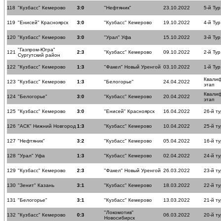
118
"Кузбасс" Кемерово
3:0
"Нефтяник"
23.10.2022
5-й Тур
119
"Енисей" Красноярск
3:0
"Кузбасс" Кемерово
19.10.2022
4-й Тур
120
"Кузбасс" Кемерово
3:0
"Урал" Уфа
15.10.2022
3-й Тур
"Газпром-Югра"
121
2:3
"Кузбасс" Кемерово
09.10.2022
2-й Тур
Сургутский район
122
"Кузбасс" Кемерово
1:3
"Факел" Новый Уренгой
03.10.2022
1-й Тур
Квали
123
"Кузбасс" Кемерово
1:3
"Белогорье"
24.04.2022
этап
Квали
124
"Белогорье"
3:0
"Кузбасс" Кемерово
20.04.2022
этап
125
"Кузбасс" Кемерово
3:0
"Енисей" Красноярск
16.04.2022
26-й ту
126
"АСК" Нижний Новгород
1:3
"Кузбасс" Кемерово
10.04.2022
25-й ту
127
"Нефтяник"
3:2
"Кузбасс" Кемерово
05.04.2022
16-й ту
128
"Урал" Уфа
1:3
"Кузбасс" Кемерово
02.04.2022
24-й ту
129
"Кузбасс" Кемерово
2:3
"Факел" Новый Уренгой
26.03.2022
23-й ту
130
"Зенит" Казань
3:1
"Кузбасс" Кемерово
18.03.2022
22-й ту
131
"Белогорье"
3:1
"Кузбасс" Кемерово
13.03.2022
21-й ту
"Локомотив"
132
"Кузбасс" Кемерово
0:3
06.03.2022
20-й ту
Новосибирск