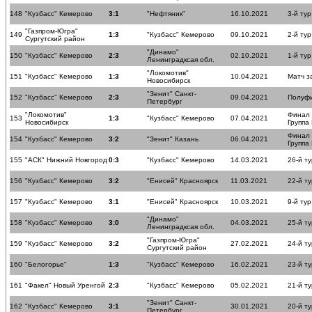
148
"Кузбасс" Кемерово
3:1
"Нефтяник"
16.10.2021
3-й тур
"Газпром-Югра"
149
1:3
"Кузбасс" Кемерово
09.10.2021
2-й тур
Сургутский район
"Динамо"
150
"Кузбасс" Кемерово
2:3
02.10.2021
1-й тур
Ленинградксая обл.
"Локомотив"
151
"Кузбасс" Кемерово
1:3
10.04.2021
Матч з
Новосибирск
"Зенит" Санкт-
152
"Кузбасс" Кемерово
2:3
09.04.2021
Полуф
Петербург
"Локомотив"
Финал
153
1:3
"Кузбасс" Кемерово
07.04.2021
Новосибирск
Группа
Финал
154
"Кузбасс" Кемерово
3:2
"Зенит" Казань
06.04.2021
Группа
155
"АСК" Нижний Новгород
0:3
"Кузбасс" Кемерово
14.03.2021
26-й ту
156
"Кузбасс" Кемерово
3:2
"Енисей" Красноярск
11.03.2021
22-й ту
157
"Кузбасс" Кемерово
3:1
"Енисей" Красноярск
10.03.2021
9-й тур
"Динамо"
158
"Кузбасс" Кемерово
3:0
04.03.2021
25-й ту
Ленинградксая обл.
"Газпром-Югра"
159
"Кузбасс" Кемерово
3:2
27.02.2021
24-й ту
Сургутский район
160
"Белогорье"
1:3
"Кузбасс" Кемерово
16.02.2021
23-й ту
161
"Факел" Новый Уренгой
2:3
"Кузбасс" Кемерово
05.02.2021
21-й ту
"Зенит" Санкт-
162
"Кузбасс" Кемерово
3:1
30.01.2021
20-й ту
Петербург