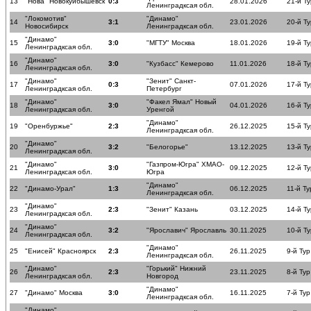
13
"Нова" Новокуйбышевск
0:3
28.01.2026
21-й Ту
Ленинградксая обл.
"Локомотив"
"Динамо"
14
3:1
23.01.2026
20-й Ту
Новосибирск
Ленинградксая обл.
"Динамо"
15
3:0
"МГТУ" Москва
18.01.2026
19-й Ту
Ленинградксая обл.
"Динамо"
16
3:0
"Кузбасс" Кемерово
11.01.2026
18-й Ту
Ленинградксая обл.
"Динамо"
"Зенит" Санкт-
17
0:3
07.01.2026
17-й Ту
Ленинградксая обл.
Петербург
"Динамо"
"Факел Ямал" Новый
18
3:0
04.01.2026
16-й Ту
Ленинградксая обл.
Уренгой
"Динамо"
19
"Оренбуржье"
2:3
26.12.2025
15-й Ту
Ленинградксая обл.
"Динамо"
20
3:2
"Белогорье"
13.12.2025
13-й Ту
Ленинградксая обл.
"Динамо"
"Газпром-Югра" ХМАО-
21
3:0
09.12.2025
12-й Ту
Ленинградксая обл.
Югра
"Динамо"
22
"Динамо-Урал"
1:3
06.12.2025
11-й Ту
Ленинградксая обл.
"Динамо"
23
2:3
"Зенит" Казань
03.12.2025
14-й Ту
Ленинградксая обл.
"Динамо"
24
3:2
"Ярославич" Ярославль
30.11.2025
10-й Ту
Ленинградксая обл.
"Динамо"
25
"Енисей" Красноярск
2:3
26.11.2025
9-й Тур
Ленинградксая обл.
"Динамо"
"Горький" Нижний
26
2:3
23.11.2025
8-й Тур
Ленинградксая обл.
Новгород
"Динамо"
27
"Динамо" Москва
3:0
16.11.2025
7-й Тур
Ленинградксая обл.
"Динамо"