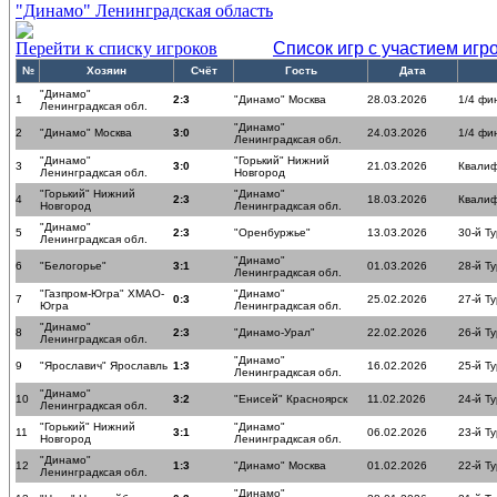
"Динамо" Ленинградская область
Перейти к списку игроков
Список игр с участием игр
№
Хозяин
Счёт
Гость
Дата
"Динамо"
1
2:3
"Динамо" Москва
28.03.2026
1/4 фи
Ленинградксая обл.
"Динамо"
2
"Динамо" Москва
3:0
24.03.2026
1/4 фи
Ленинградксая обл.
"Динамо"
"Горький" Нижний
3
3:0
21.03.2026
Квалиф
Ленинградксая обл.
Новгород
"Горький" Нижний
"Динамо"
4
2:3
18.03.2026
Квалиф
Новгород
Ленинградксая обл.
"Динамо"
5
2:3
"Оренбуржье"
13.03.2026
30-й Ту
Ленинградксая обл.
"Динамо"
6
"Белогорье"
3:1
01.03.2026
28-й Ту
Ленинградксая обл.
"Газпром-Югра" ХМАО-
"Динамо"
7
0:3
25.02.2026
27-й Ту
Югра
Ленинградксая обл.
"Динамо"
8
2:3
"Динамо-Урал"
22.02.2026
26-й Ту
Ленинградксая обл.
"Динамо"
9
"Ярославич" Ярославль
1:3
16.02.2026
25-й Ту
Ленинградксая обл.
"Динамо"
10
3:2
"Енисей" Красноярск
11.02.2026
24-й Ту
Ленинградксая обл.
"Горький" Нижний
"Динамо"
11
3:1
06.02.2026
23-й Ту
Новгород
Ленинградксая обл.
"Динамо"
12
1:3
"Динамо" Москва
01.02.2026
22-й Ту
Ленинградксая обл.
"Динамо"