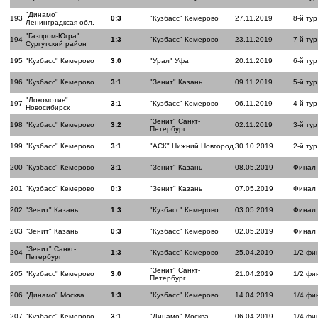
"Динамо"
193
0:3
"Кузбасс" Кемерово
27.11.2019
8-й тур
Ленинградксая обл.
"Газпром-Югра"
194
1:3
"Кузбасс" Кемерово
23.11.2019
7-й тур
Сургутский район
195
"Кузбасс" Кемерово
3:0
"Урал" Уфа
20.11.2019
6-й тур
196
"Кузбасс" Кемерово
3:1
"Зенит" Казань
09.11.2019
5-й тур
"Локомотив"
197
3:1
"Кузбасс" Кемерово
06.11.2019
4-й тур
Новосибирск
"Зенит" Санкт-
198
"Кузбасс" Кемерово
3:2
02.11.2019
3-й тур
Петербург
199
"Кузбасс" Кемерово
3:1
"АСК" Нижний Новгород
30.10.2019
2-й тур
200
"Кузбасс" Кемерово
3:1
"Зенит" Казань
08.05.2019
Финал
201
"Кузбасс" Кемерово
0:3
"Зенит" Казань
07.05.2019
Финал
202
"Зенит" Казань
1:3
"Кузбасс" Кемерово
03.05.2019
Финал
203
"Зенит" Казань
0:3
"Кузбасс" Кемерово
02.05.2019
Финал
"Зенит" Санкт-
204
1:3
"Кузбасс" Кемерово
25.04.2019
1/2 фи
Петербург
"Зенит" Санкт-
205
"Кузбасс" Кемерово
3:0
21.04.2019
1/2 фи
Петербург
206
"Динамо" Москва
1:3
"Кузбасс" Кемерово
14.04.2019
1/4 фи
207
"Кузбасс" Кемерово
3:1
"Динамо" Москва
06.04.2019
1/4 фи