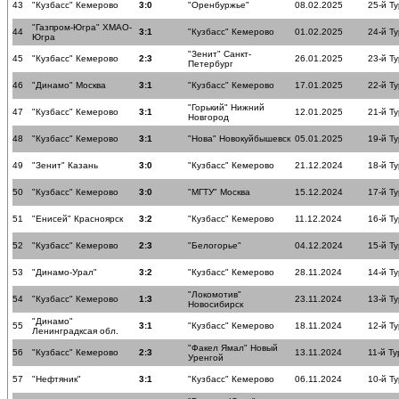
43
"Кузбасс" Кемерово
3:0
"Оренбуржье"
08.02.2025
25-й Ту
"Газпром-Югра" ХМАО-
44
3:1
"Кузбасс" Кемерово
01.02.2025
24-й Ту
Югра
"Зенит" Санкт-
45
"Кузбасс" Кемерово
2:3
26.01.2025
23-й Ту
Петербург
46
"Динамо" Москва
3:1
"Кузбасс" Кемерово
17.01.2025
22-й Ту
"Горький" Нижний
47
"Кузбасс" Кемерово
3:1
12.01.2025
21-й Ту
Новгород
48
"Кузбасс" Кемерово
3:1
"Нова" Новокуйбышевск
05.01.2025
19-й Ту
49
"Зенит" Казань
3:0
"Кузбасс" Кемерово
21.12.2024
18-й Ту
50
"Кузбасс" Кемерово
3:0
"МГТУ" Москва
15.12.2024
17-й Ту
51
"Енисей" Красноярск
3:2
"Кузбасс" Кемерово
11.12.2024
16-й Ту
52
"Кузбасс" Кемерово
2:3
"Белогорье"
04.12.2024
15-й Ту
53
"Динамо-Урал"
3:2
"Кузбасс" Кемерово
28.11.2024
14-й Ту
"Локомотив"
54
"Кузбасс" Кемерово
1:3
23.11.2024
13-й Ту
Новосибирск
"Динамо"
55
3:1
"Кузбасс" Кемерово
18.11.2024
12-й Ту
Ленинградксая обл.
"Факел Ямал" Новый
56
"Кузбасс" Кемерово
2:3
13.11.2024
11-й Ту
Уренгой
57
"Нефтяник"
3:1
"Кузбасс" Кемерово
06.11.2024
10-й Ту