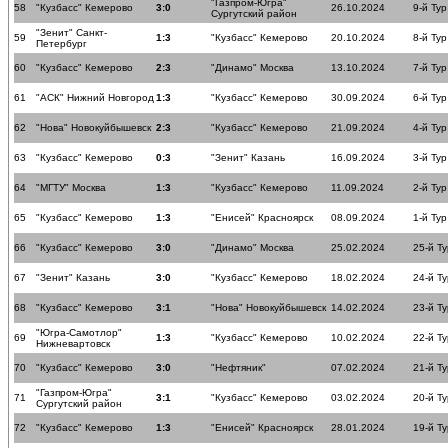
"Газпром-Югра"
58
"Кузбасс" Кемерово
3:0
26.10.2024
9-й Тур
Сургутский район
"Зенит" Санкт-
59
1:3
"Кузбасс" Кемерово
20.10.2024
8-й Тур
Петербург
60
"Кузбасс" Кемерово
2:3
"Динамо" Москва
13.10.2024
7-й Тур
61
"АСК" Нижний Новгород
1:3
"Кузбасс" Кемерово
30.09.2024
6-й Тур
62
"Нова" Новокуйбышевск
2:3
"Кузбасс" Кемерово
21.09.2024
4-й Тур
63
"Кузбасс" Кемерово
0:3
"Зенит" Казань
16.09.2024
3-й Тур
64
"МГТУ" Москва
1:3
"Кузбасс" Кемерово
11.09.2024
2-й Тур
65
"Кузбасс" Кемерово
1:3
"Енисей" Красноярск
08.09.2024
1-й Тур
66
"Кузбасс" Кемерово
3:0
"Динамо" Москва
25.02.2024
25-й Ту
67
"Зенит" Казань
3:0
"Кузбасс" Кемерово
18.02.2024
24-й Ту
68
"Кузбасс" Кемерово
3:1
"Нова" Новокуйбышевск
14.02.2024
23-й Ту
"Югра-Самотлор"
69
1:3
"Кузбасс" Кемерово
10.02.2024
22-й Ту
Нижневартовск
70
"Кузбасс" Кемерово
3:0
"Нефтяник"
07.02.2024
21-й Ту
"Газпром-Югра"
71
3:1
"Кузбасс" Кемерово
03.02.2024
20-й Ту
Сургутский район
72
"Кузбасс" Кемерово
1:3
"Енисей" Красноярск
28.01.2024
19-й Ту