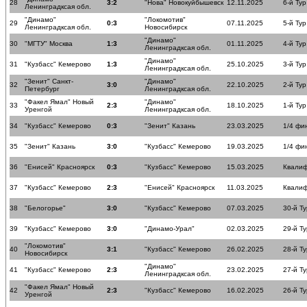
28
3:2
"Нова" Новокуйбышевск
12.11.2025
6-й Тур
Ленинградксая обл.
"Динамо"
"Локомотив"
29
0:3
07.11.2025
5-й Тур
Ленинградксая обл.
Новосибирск
"Динамо"
30
"МГТУ" Москва
1:3
01.11.2025
4-й Тур
Ленинградксая обл.
"Динамо"
31
"Кузбасс" Кемерово
1:3
25.10.2025
3-й Тур
Ленинградксая обл.
"Зенит" Санкт-
"Динамо"
32
3:0
22.10.2025
2-й Тур
Петербург
Ленинградксая обл.
"Факел Ямал" Новый
"Динамо"
33
2:3
18.10.2025
1-й Тур
Уренгой
Ленинградксая обл.
34
"Кузбасс" Кемерово
0:3
"Зенит" Казань
23.03.2025
1/4 фи
35
"Зенит" Казань
3:0
"Кузбасс" Кемерово
19.03.2025
1/4 фи
36
"Енисей" Красноярск
0:3
"Кузбасс" Кемерово
15.03.2025
Квалиф
37
"Кузбасс" Кемерово
2:3
"Енисей" Красноярск
11.03.2025
Квалиф
38
"Белогорье"
3:0
"Кузбасс" Кемерово
07.03.2025
30-й Ту
39
"Кузбасс" Кемерово
3:0
"Динамо-Урал"
02.03.2025
29-й Ту
"Локомотив"
40
3:1
"Кузбасс" Кемерово
26.02.2025
28-й Ту
Новосибирск
"Динамо"
41
"Кузбасс" Кемерово
2:3
23.02.2025
27-й Ту
Ленинградксая обл.
"Факел Ямал" Новый
42
2:3
"Кузбасс" Кемерово
16.02.2025
26-й Ту
Уренгой