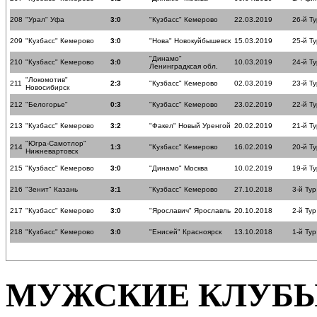
208
"Урал" Уфа
3:0
"Кузбасс" Кемерово
22.03.2019
26-й Ту
209
"Кузбасс" Кемерово
3:0
"Нова" Новокуйбышевск
15.03.2019
25-й Ту
"Динамо"
210
"Кузбасс" Кемерово
3:0
10.03.2019
24-й Ту
Ленинградксая обл.
"Локомотив"
211
2:3
"Кузбасс" Кемерово
02.03.2019
23-й Ту
Новосибирск
212
"Белогорье"
0:3
"Кузбасс" Кемерово
23.02.2019
22-й Ту
213
"Кузбасс" Кемерово
3:2
"Факел" Новый Уренгой
20.02.2019
21-й Ту
"Югра-Самотлор"
214
1:3
"Кузбасс" Кемерово
16.02.2019
20-й Ту
Нижневартовск
215
"Кузбасс" Кемерово
3:0
"Динамо" Москва
10.02.2019
19-й Ту
216
"Зенит" Казань
3:1
"Кузбасс" Кемерово
27.10.2018
3-й Тур
217
"Кузбасс" Кемерово
3:0
"Ярославич" Ярославль
20.10.2018
2-й Тур
218
"Кузбасс" Кемерово
3:0
"Енисей" Красноярск
13.10.2018
1-й Тур
МУЖСКИЕ КЛУБ