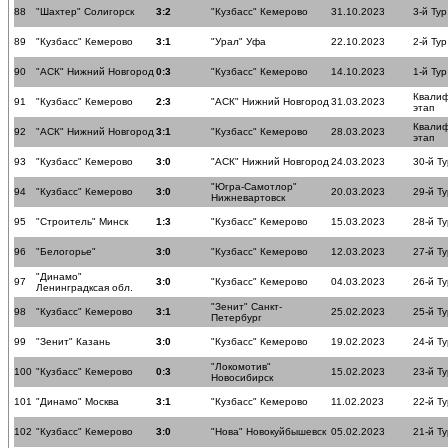
88
"Шахтер" Солигорск
3:2
"Кузбасс" Кемерово
31.10.2023
3-й Тур
89
"Кузбасс" Кемерово
3:1
"Урал" Уфа
22.10.2023
2-й Тур
90
"АСК" Нижний Новгород
0:3
"Кузбасс" Кемерово
14.10.2023
1-й Тур
Квали
91
"Кузбасс" Кемерово
2:3
"АСК" Нижний Новгород
31.03.2023
этап
Квали
92
"АСК" Нижний Новгород
3:1
"Кузбасс" Кемерово
28.03.2023
этап
93
"Кузбасс" Кемерово
3:0
"АСК" Нижний Новгород
24.03.2023
30-й Ту
"Югра-Самотлор"
94
"Кузбасс" Кемерово
3:0
20.03.2023
29-й Ту
Нижневартовск
95
"Строитель" Минск
1:3
"Кузбасс" Кемерово
15.03.2023
28-й Ту
96
"Белогорье"
3:0
"Кузбасс" Кемерово
12.03.2023
27-й Ту
"Динамо"
97
3:0
"Кузбасс" Кемерово
04.03.2023
26-й Ту
Ленинградксая обл.
"Зенит" Санкт-
98
"Кузбасс" Кемерово
3:1
25.02.2023
25-й Ту
Петербург
99
"Зенит" Казань
3:0
"Кузбасс" Кемерово
19.02.2023
24-й Ту
"Локомотив"
100
"Кузбасс" Кемерово
0:3
15.02.2023
23-й Ту
Новосибирск
101
"Динамо" Москва
3:1
"Кузбасс" Кемерово
11.02.2023
22-й Ту
102
"Кузбасс" Кемерово
3:0
"Нова" Новокуйбышевск
05.02.2023
21-й Ту