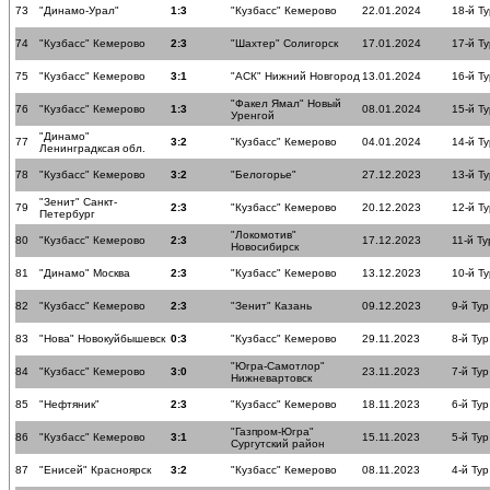
73
"Динамо-Урал"
1:3
"Кузбасс" Кемерово
22.01.2024
18-й Ту
74
"Кузбасс" Кемерово
2:3
"Шахтер" Солигорск
17.01.2024
17-й Ту
75
"Кузбасс" Кемерово
3:1
"АСК" Нижний Новгород
13.01.2024
16-й Ту
"Факел Ямал" Новый
76
"Кузбасс" Кемерово
1:3
08.01.2024
15-й Ту
Уренгой
"Динамо"
77
3:2
"Кузбасс" Кемерово
04.01.2024
14-й Ту
Ленинградксая обл.
78
"Кузбасс" Кемерово
3:2
"Белогорье"
27.12.2023
13-й Ту
"Зенит" Санкт-
79
2:3
"Кузбасс" Кемерово
20.12.2023
12-й Ту
Петербург
"Локомотив"
80
"Кузбасс" Кемерово
2:3
17.12.2023
11-й Ту
Новосибирск
81
"Динамо" Москва
2:3
"Кузбасс" Кемерово
13.12.2023
10-й Ту
82
"Кузбасс" Кемерово
2:3
"Зенит" Казань
09.12.2023
9-й Тур
83
"Нова" Новокуйбышевск
0:3
"Кузбасс" Кемерово
29.11.2023
8-й Тур
"Югра-Самотлор"
84
"Кузбасс" Кемерово
3:0
23.11.2023
7-й Тур
Нижневартовск
85
"Нефтяник"
2:3
"Кузбасс" Кемерово
18.11.2023
6-й Тур
"Газпром-Югра"
86
"Кузбасс" Кемерово
3:1
15.11.2023
5-й Тур
Сургутский район
87
"Енисей" Красноярск
3:2
"Кузбасс" Кемерово
08.11.2023
4-й Тур