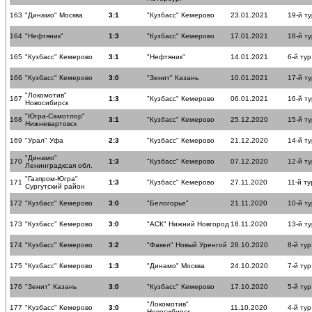
163
"Динамо" Москва
3:1
"Кузбасс" Кемерово
23.01.2021
19-й ту
164
"Нефтяник"
1:3
"Кузбасс" Кемерово
17.01.2021
18-й ту
165
"Кузбасс" Кемерово
3:1
"Нефтяник"
14.01.2021
6-й тур
166
"Кузбасс" Кемерово
3:0
"Зенит" Казань
10.01.2021
17-й ту
"Локомотив"
167
1:3
"Кузбасс" Кемерово
06.01.2021
16-й ту
Новосибирск
"Югра-Самотлор"
168
3:1
"Кузбасс" Кемерово
25.12.2020
15-й ту
Нижневартовск
169
"Урал" Уфа
2:3
"Кузбасс" Кемерово
21.12.2020
14-й ту
"Динамо"
170
1:3
"Кузбасс" Кемерово
07.12.2020
12-й ту
Ленинградксая обл.
"Газпром-Югра"
171
1:3
"Кузбасс" Кемерово
27.11.2020
11-й ту
Сургутский район
172
"Кузбасс" Кемерово
3:0
"Белогорье"
21.11.2020
10-й ту
173
"Кузбасс" Кемерово
3:0
"АСК" Нижний Новгород
18.11.2020
13-й ту
174
"Кузбасс" Кемерово
3:2
"Факел" Новый Уренгой
28.10.2020
8-й тур
175
"Кузбасс" Кемерово
1:3
"Динамо" Москва
24.10.2020
7-й тур
176
"Зенит" Казань
3:0
"Кузбасс" Кемерово
17.10.2020
5-й тур
"Локомотив"
177
"Кузбасс" Кемерово
3:0
11.10.2020
4-й тур
Новосибирск