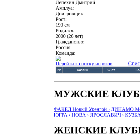
Лепехин Дмитрий
Амплуа:
Доигровщик
Рост:
193 см
Родился:
2000 (26 лет)
Гражданство:
Россия
Команда:
Перейти к списку игроков
Спис
№
Хозяин
Счёт
Го
МУЖСКИЕ КЛУ
ФАКЕЛ Новый Уренгой ›
ДИНАМО Мос
ЮГРА ›
НОВА ›
ЯРОСЛАВИЧ ›
КУЗБА
ЖЕНСКИЕ КЛУ