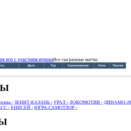
ок игр с участием игрока
Все сыгранные матчи:
сть
Дата
Тур
Соревнование
Очки
Партии
БЫ
ква ›
ЗЕНИТ-КАЗАНЬ ›
УРАЛ ›
ЛОКОМОТИВ ›
ДИНАМО-ЛО
СС ›
ЕНИСЕЙ ›
ЮГРА-САМОТЛОР ›
БЫ